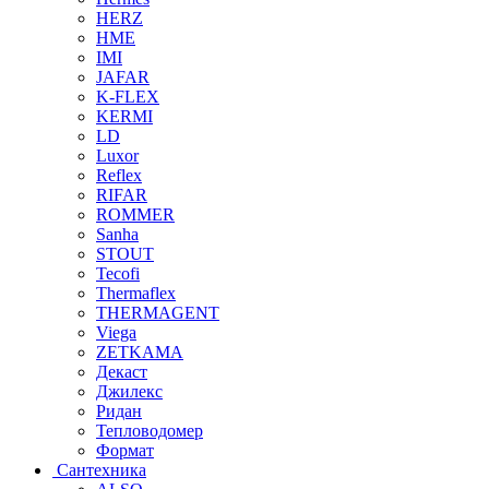
HERZ
HME
IMI
JAFAR
K-FLEX
KERMI
LD
Luxor
Reflex
RIFAR
ROMMER
Sanha
STOUT
Tecofi
Thermaflex
THERMAGENT
Viega
ZETKAMA
Декаст
Джилекс
Ридан
Тепловодомер
Формат
Сантехника