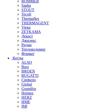
ROMMER
Sanha
STOUT
Tecofi
Thermaflex
THERMAGENT
Viega
ZETKAMA
Декаст
Джилекс
Ридан
Тепловодомер
Формат
Котлы
ALSO
Baxi
BROEN
BUGATTI
Cimberio
Global
Grundfos
Hermes
HERZ
HME
IMI