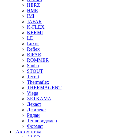
HERZ
HME
IMI
JAFAR
K-FLEX
KERMI
LD
Luxor
Reflex
RIFAR
ROMMER
Sanha
STOUT
Tecofi
Thermaflex
THERMAGENT
Viega
ZETKAMA
Декаст
Джилекс
Ридан
Тепловодомер
Формат
Автоматика