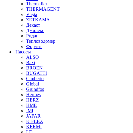
Thermaflex
THERMAGENT
Viega
ZETKAMA
Декаст
Джилекс
Ридан
Тепловодомер
Формат
Насосы
ALSO
Baxi
BROEN
BUGATTI
Cimberio
Global
Grundfos
Hermes
HERZ
HME
IMI
JAFAR
K-FLEX
KERMI
LD