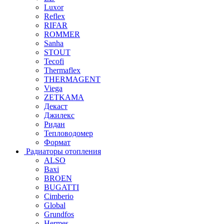
Luxor
Reflex
RIFAR
ROMMER
Sanha
STOUT
Tecofi
Thermaflex
THERMAGENT
Viega
ZETKAMA
Декаст
Джилекс
Ридан
Тепловодомер
Формат
Радиаторы отопления
ALSO
Baxi
BROEN
BUGATTI
Cimberio
Global
Grundfos
Hermes