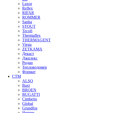
Luxor
Reflex
RIFAR
ROMMER
Sanha
STOUT
Tecofi
Thermaflex
THERMAGENT
Viega
ZETKAMA
Декаст
Джилекс
Ридан
Тепловодомер
Формат
СТМ
ALSO
Baxi
BROEN
BUGATTI
Cimberio
Global
Grundfos
Hermes