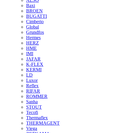
ALSO
Baxi
BROEN
BUGATTI
Cimberio
Global
Grundfos
Hermes
HERZ
HME
IMI
JAFAR
K-FLEX
KERMI
LD
Luxor
Reflex
RIFAR
ROMMER
Sanha
STOUT
Tecofi
Thermaflex
THERMAGENT
Viega