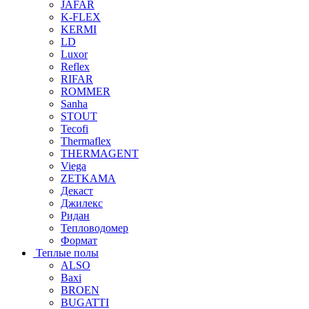
JAFAR
K-FLEX
KERMI
LD
Luxor
Reflex
RIFAR
ROMMER
Sanha
STOUT
Tecofi
Thermaflex
THERMAGENT
Viega
ZETKAMA
Декаст
Джилекс
Ридан
Тепловодомер
Формат
Теплые полы
ALSO
Baxi
BROEN
BUGATTI