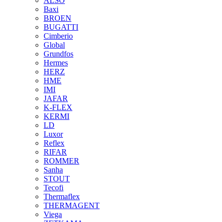
ALSO
Baxi
BROEN
BUGATTI
Cimberio
Global
Grundfos
Hermes
HERZ
HME
IMI
JAFAR
K-FLEX
KERMI
LD
Luxor
Reflex
RIFAR
ROMMER
Sanha
STOUT
Tecofi
Thermaflex
THERMAGENT
Viega