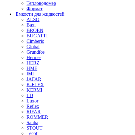
Тепловодомер
Формат
Емкости для жидкостей
ALSO
Baxi
BROEN
BUGATTI
Cimberio
Global
Grundfos
Hermes
HERZ
HME
IMI
JAFAR
K-FLEX
KERMI
LD
Luxor
Reflex
RIFAR
ROMMER
Sanha
STOUT
Tecofi