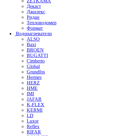
ZETKAMA
Декаст
Джилекс
Ридан
Тепловодомер
Формат
Водонагреватели
ALSO
Baxi
BROEN
BUGATTI
Cimberio
Global
Grundfos
Hermes
HERZ
HME
IMI
JAFAR
K-FLEX
KERMI
LD
Luxor
Reflex
RIFAR