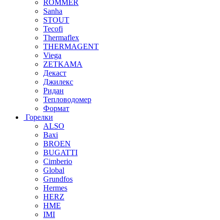
ROMMER
Sanha
STOUT
Tecofi
Thermaflex
THERMAGENT
Viega
ZETKAMA
Декаст
Джилекс
Ридан
Тепловодомер
Формат
Горелки
ALSO
Baxi
BROEN
BUGATTI
Cimberio
Global
Grundfos
Hermes
HERZ
HME
IMI