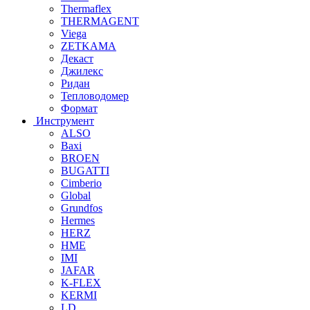
Thermaflex
THERMAGENT
Viega
ZETKAMA
Декаст
Джилекс
Ридан
Тепловодомер
Формат
Инструмент
ALSO
Baxi
BROEN
BUGATTI
Cimberio
Global
Grundfos
Hermes
HERZ
HME
IMI
JAFAR
K-FLEX
KERMI
LD