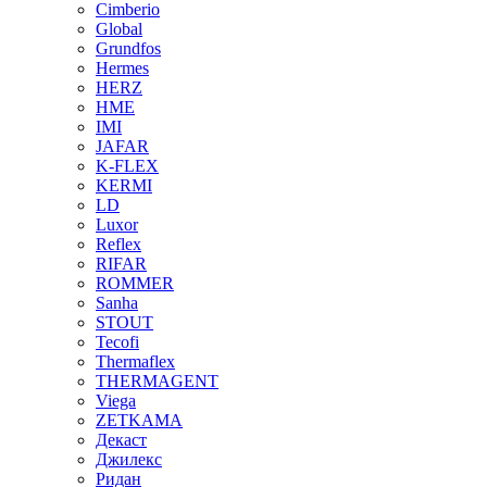
Cimberio
Global
Grundfos
Hermes
HERZ
HME
IMI
JAFAR
K-FLEX
KERMI
LD
Luxor
Reflex
RIFAR
ROMMER
Sanha
STOUT
Tecofi
Thermaflex
THERMAGENT
Viega
ZETKAMA
Декаст
Джилекс
Ридан