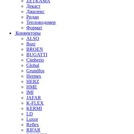
ZETKAMA
Декаст
Джилекс
Ридан
Тепловодомер
Формат
Конвекторы
ALSO
Baxi
BROEN
BUGATTI
Cimberio
Global
Grundfos
Hermes
HERZ
HME
IMI
JAFAR
K-FLEX
KERMI
LD
Luxor
Reflex
RIFAR