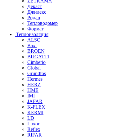
ZETKAMA
Декаст
Джилекс
Ридан
Тепловодомер
Формат
Теплоизоляция
ALSO
Baxi
BROEN
BUGATTI
Cimberio
Global
Grundfos
Hermes
HERZ
HME
IMI
JAFAR
K-FLEX
KERMI
LD
Luxor
Reflex
RIFAR