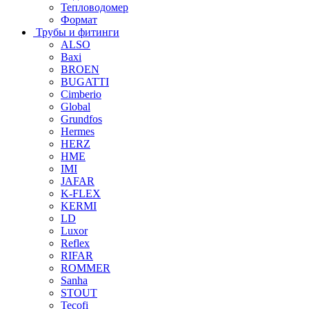
Тепловодомер
Формат
Трубы и фитинги
ALSO
Baxi
BROEN
BUGATTI
Cimberio
Global
Grundfos
Hermes
HERZ
HME
IMI
JAFAR
K-FLEX
KERMI
LD
Luxor
Reflex
RIFAR
ROMMER
Sanha
STOUT
Tecofi