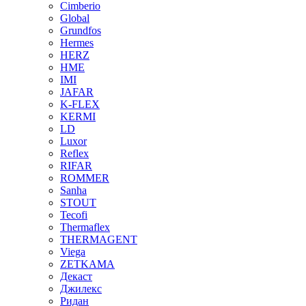
Cimberio
Global
Grundfos
Hermes
HERZ
HME
IMI
JAFAR
K-FLEX
KERMI
LD
Luxor
Reflex
RIFAR
ROMMER
Sanha
STOUT
Tecofi
Thermaflex
THERMAGENT
Viega
ZETKAMA
Декаст
Джилекс
Ридан