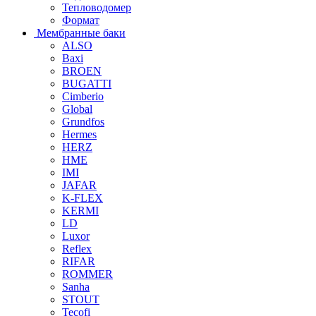
Тепловодомер
Формат
Мембранные баки
ALSO
Baxi
BROEN
BUGATTI
Cimberio
Global
Grundfos
Hermes
HERZ
HME
IMI
JAFAR
K-FLEX
KERMI
LD
Luxor
Reflex
RIFAR
ROMMER
Sanha
STOUT
Tecofi