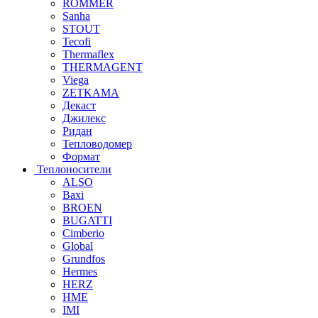
ROMMER
Sanha
STOUT
Tecofi
Thermaflex
THERMAGENT
Viega
ZETKAMA
Декаст
Джилекс
Ридан
Тепловодомер
Формат
Теплоносители
ALSO
Baxi
BROEN
BUGATTI
Cimberio
Global
Grundfos
Hermes
HERZ
HME
IMI