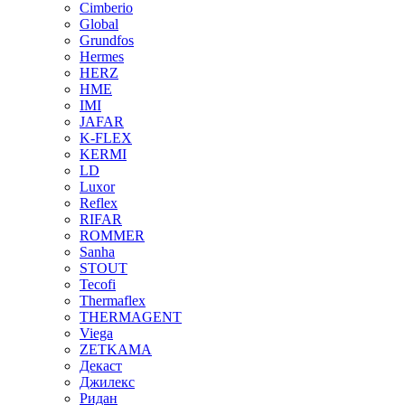
Cimberio
Global
Grundfos
Hermes
HERZ
HME
IMI
JAFAR
K-FLEX
KERMI
LD
Luxor
Reflex
RIFAR
ROMMER
Sanha
STOUT
Tecofi
Thermaflex
THERMAGENT
Viega
ZETKAMA
Декаст
Джилекс
Ридан