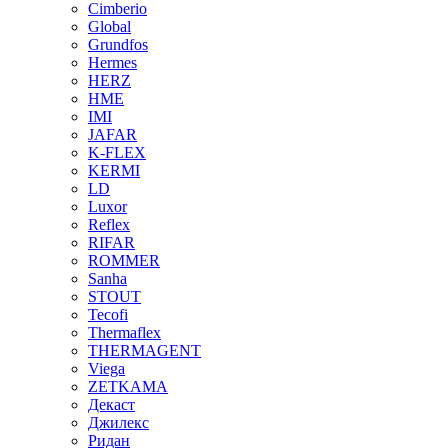
Cimberio
Global
Grundfos
Hermes
HERZ
HME
IMI
JAFAR
K-FLEX
KERMI
LD
Luxor
Reflex
RIFAR
ROMMER
Sanha
STOUT
Tecofi
Thermaflex
THERMAGENT
Viega
ZETKAMA
Декаст
Джилекс
Ридан