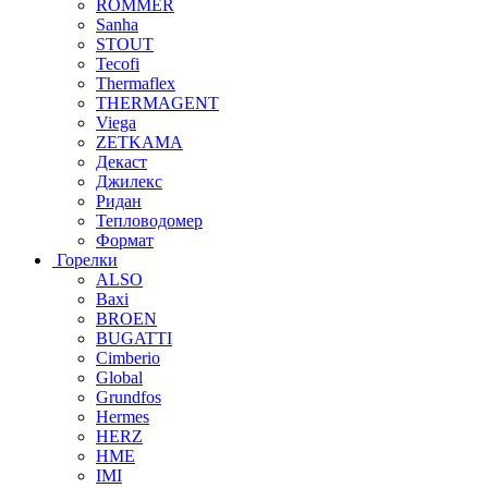
ROMMER
Sanha
STOUT
Tecofi
Thermaflex
THERMAGENT
Viega
ZETKAMA
Декаст
Джилекс
Ридан
Тепловодомер
Формат
Горелки
ALSO
Baxi
BROEN
BUGATTI
Cimberio
Global
Grundfos
Hermes
HERZ
HME
IMI