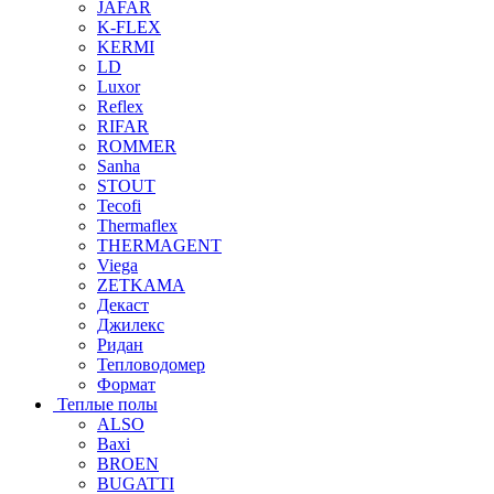
JAFAR
K-FLEX
KERMI
LD
Luxor
Reflex
RIFAR
ROMMER
Sanha
STOUT
Tecofi
Thermaflex
THERMAGENT
Viega
ZETKAMA
Декаст
Джилекс
Ридан
Тепловодомер
Формат
Теплые полы
ALSO
Baxi
BROEN
BUGATTI