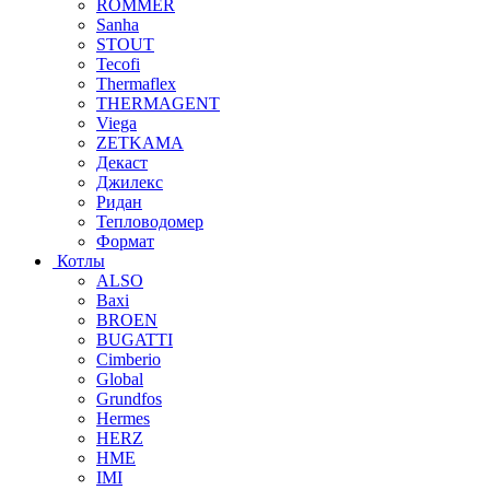
ROMMER
Sanha
STOUT
Tecofi
Thermaflex
THERMAGENT
Viega
ZETKAMA
Декаст
Джилекс
Ридан
Тепловодомер
Формат
Котлы
ALSO
Baxi
BROEN
BUGATTI
Cimberio
Global
Grundfos
Hermes
HERZ
HME
IMI