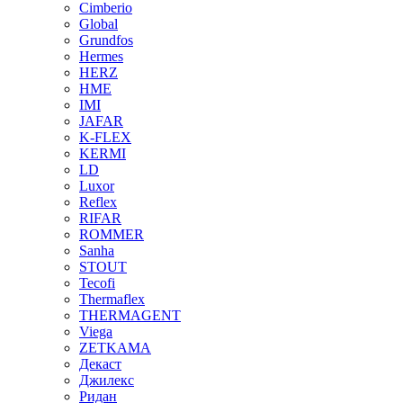
Cimberio
Global
Grundfos
Hermes
HERZ
HME
IMI
JAFAR
K-FLEX
KERMI
LD
Luxor
Reflex
RIFAR
ROMMER
Sanha
STOUT
Tecofi
Thermaflex
THERMAGENT
Viega
ZETKAMA
Декаст
Джилекс
Ридан