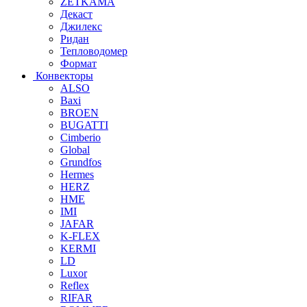
ZETKAMA
Декаст
Джилекс
Ридан
Тепловодомер
Формат
Конвекторы
ALSO
Baxi
BROEN
BUGATTI
Cimberio
Global
Grundfos
Hermes
HERZ
HME
IMI
JAFAR
K-FLEX
KERMI
LD
Luxor
Reflex
RIFAR