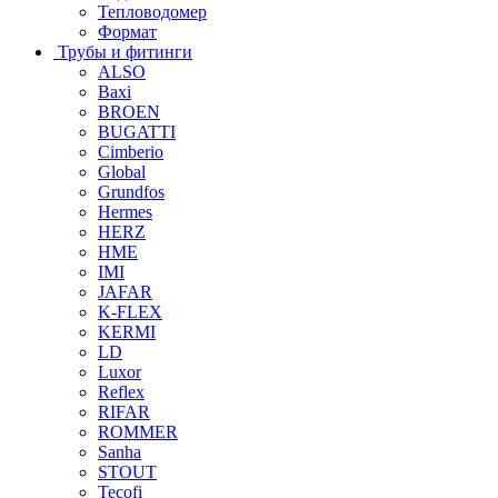
Тепловодомер
Формат
Трубы и фитинги
ALSO
Baxi
BROEN
BUGATTI
Cimberio
Global
Grundfos
Hermes
HERZ
HME
IMI
JAFAR
K-FLEX
KERMI
LD
Luxor
Reflex
RIFAR
ROMMER
Sanha
STOUT
Tecofi