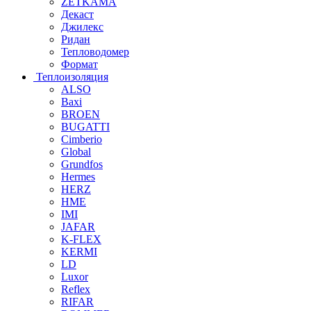
ZETKAMA
Декаст
Джилекс
Ридан
Тепловодомер
Формат
Теплоизоляция
ALSO
Baxi
BROEN
BUGATTI
Cimberio
Global
Grundfos
Hermes
HERZ
HME
IMI
JAFAR
K-FLEX
KERMI
LD
Luxor
Reflex
RIFAR