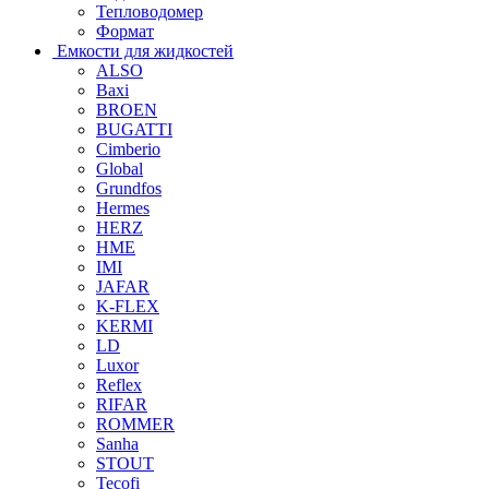
Тепловодомер
Формат
Емкости для жидкостей
ALSO
Baxi
BROEN
BUGATTI
Cimberio
Global
Grundfos
Hermes
HERZ
HME
IMI
JAFAR
K-FLEX
KERMI
LD
Luxor
Reflex
RIFAR
ROMMER
Sanha
STOUT
Tecofi