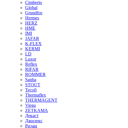
Cimberio
Global
Grundfos
Hermes
HERZ
HME
IMI
JAFAR
K-FLEX
KERMI
LD
Luxor
Reflex
RIFAR
ROMMER
Sanha
STOUT
Tecofi
Thermaflex
THERMAGENT
Viega
ZETKAMA
Декаст
Джилекс
Ридан