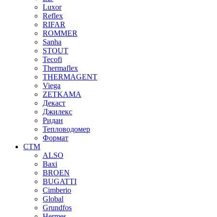
Luxor
Reflex
RIFAR
ROMMER
Sanha
STOUT
Tecofi
Thermaflex
THERMAGENT
Viega
ZETKAMA
Декаст
Джилекс
Ридан
Тепловодомер
Формат
СТМ
ALSO
Baxi
BROEN
BUGATTI
Cimberio
Global
Grundfos
Hermes