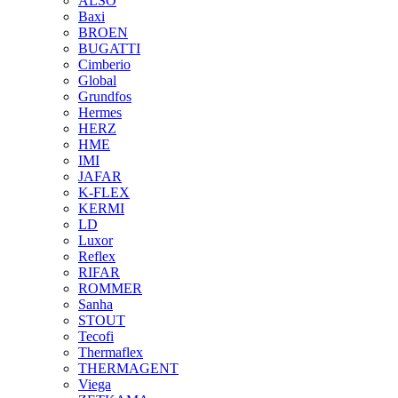
ALSO
Baxi
BROEN
BUGATTI
Cimberio
Global
Grundfos
Hermes
HERZ
HME
IMI
JAFAR
K-FLEX
KERMI
LD
Luxor
Reflex
RIFAR
ROMMER
Sanha
STOUT
Tecofi
Thermaflex
THERMAGENT
Viega