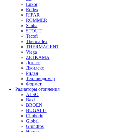
Luxor
Reflex
RIFAR
ROMMER
Sanha
STOUT
Tecofi
Thermaflex
THERMAGENT
Viega
ZETKAMA
Декаст
Джилекс
Ридан
Тепловодомер
Формат
Радиаторы отопления
ALSO
Baxi
BROEN
BUGATTI
Cimberio
Global
Grundfos
Hermes