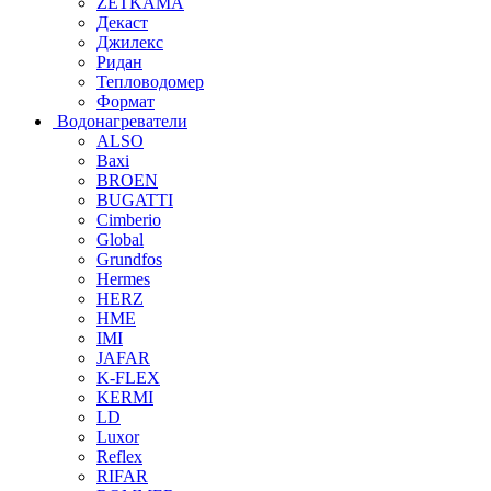
ZETKAMA
Декаст
Джилекс
Ридан
Тепловодомер
Формат
Водонагреватели
ALSO
Baxi
BROEN
BUGATTI
Cimberio
Global
Grundfos
Hermes
HERZ
HME
IMI
JAFAR
K-FLEX
KERMI
LD
Luxor
Reflex
RIFAR