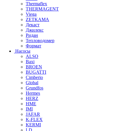
Thermaflex
THERMAGENT
Viega
ZETKAMA
Декаст
Джилекс
Ридан
Тепловодомер
Формат
Насосы
ALSO
Baxi
BROEN
BUGATTI
Cimberio
Global
Grundfos
Hermes
HERZ
HME
IMI
JAFAR
K-FLEX
KERMI
LD