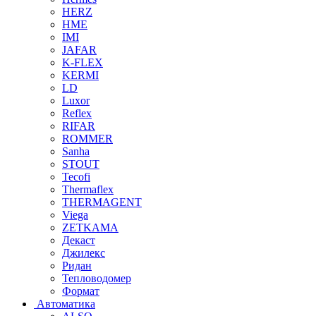
HERZ
HME
IMI
JAFAR
K-FLEX
KERMI
LD
Luxor
Reflex
RIFAR
ROMMER
Sanha
STOUT
Tecofi
Thermaflex
THERMAGENT
Viega
ZETKAMA
Декаст
Джилекс
Ридан
Тепловодомер
Формат
Автоматика