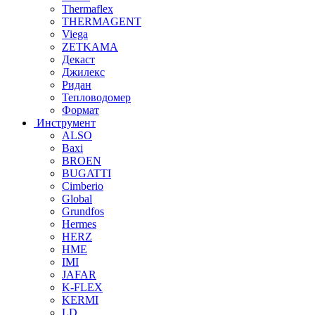
Thermaflex
THERMAGENT
Viega
ZETKAMA
Декаст
Джилекс
Ридан
Тепловодомер
Формат
Инструмент
ALSO
Baxi
BROEN
BUGATTI
Cimberio
Global
Grundfos
Hermes
HERZ
HME
IMI
JAFAR
K-FLEX
KERMI
LD