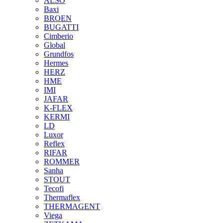
ALSO
Baxi
BROEN
BUGATTI
Cimberio
Global
Grundfos
Hermes
HERZ
HME
IMI
JAFAR
K-FLEX
KERMI
LD
Luxor
Reflex
RIFAR
ROMMER
Sanha
STOUT
Tecofi
Thermaflex
THERMAGENT
Viega