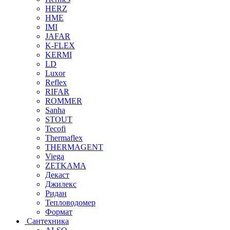
HERZ
HME
IMI
JAFAR
K-FLEX
KERMI
LD
Luxor
Reflex
RIFAR
ROMMER
Sanha
STOUT
Tecofi
Thermaflex
THERMAGENT
Viega
ZETKAMA
Декаст
Джилекс
Ридан
Тепловодомер
Формат
Сантехника