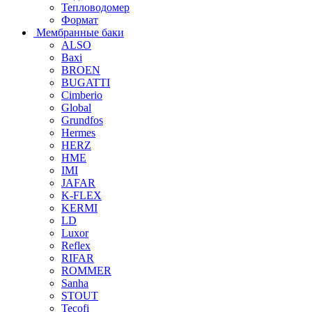
Тепловодомер
Формат
Мембранные баки
ALSO
Baxi
BROEN
BUGATTI
Cimberio
Global
Grundfos
Hermes
HERZ
HME
IMI
JAFAR
K-FLEX
KERMI
LD
Luxor
Reflex
RIFAR
ROMMER
Sanha
STOUT
Tecofi