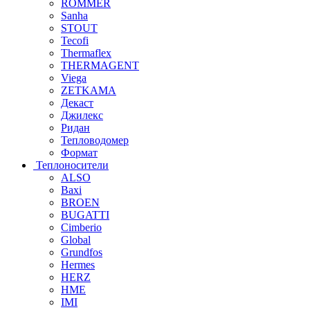
ROMMER
Sanha
STOUT
Tecofi
Thermaflex
THERMAGENT
Viega
ZETKAMA
Декаст
Джилекс
Ридан
Тепловодомер
Формат
Теплоносители
ALSO
Baxi
BROEN
BUGATTI
Cimberio
Global
Grundfos
Hermes
HERZ
HME
IMI