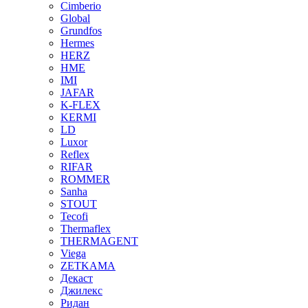
Cimberio
Global
Grundfos
Hermes
HERZ
HME
IMI
JAFAR
K-FLEX
KERMI
LD
Luxor
Reflex
RIFAR
ROMMER
Sanha
STOUT
Tecofi
Thermaflex
THERMAGENT
Viega
ZETKAMA
Декаст
Джилекс
Ридан