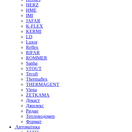
HERZ
HME
IMI
JAFAR
K-FLEX
KERMI
LD
Luxor
Reflex
RIFAR
ROMMER
Sanha
STOUT
Tecofi
Thermaflex
THERMAGENT
Viega
ZETKAMA
Декаст
Джилекс
Ридан
Тепловодомер
Формат
Автоматика