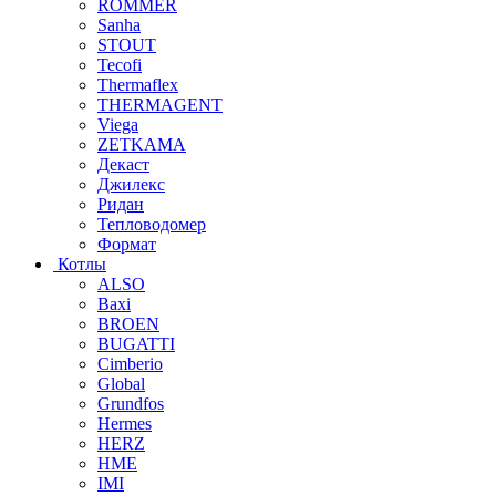
ROMMER
Sanha
STOUT
Tecofi
Thermaflex
THERMAGENT
Viega
ZETKAMA
Декаст
Джилекс
Ридан
Тепловодомер
Формат
Котлы
ALSO
Baxi
BROEN
BUGATTI
Cimberio
Global
Grundfos
Hermes
HERZ
HME
IMI