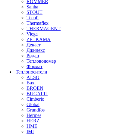
ROMMER
Sanha
STOUT
Tecofi
Thermaflex
THERMAGENT
Viega
ZETKAMA
Декаст
Джилекс
Ридан
Тепловодомер
Формат
Теплоносители
ALSO
Baxi
BROEN
BUGATTI
Cimberio
Global
Grundfos
Hermes
HERZ
HME
IMI