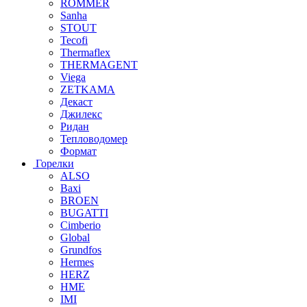
ROMMER
Sanha
STOUT
Tecofi
Thermaflex
THERMAGENT
Viega
ZETKAMA
Декаст
Джилекс
Ридан
Тепловодомер
Формат
Горелки
ALSO
Baxi
BROEN
BUGATTI
Cimberio
Global
Grundfos
Hermes
HERZ
HME
IMI