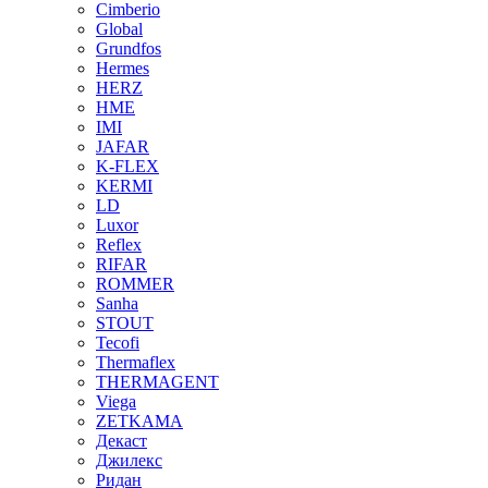
Cimberio
Global
Grundfos
Hermes
HERZ
HME
IMI
JAFAR
K-FLEX
KERMI
LD
Luxor
Reflex
RIFAR
ROMMER
Sanha
STOUT
Tecofi
Thermaflex
THERMAGENT
Viega
ZETKAMA
Декаст
Джилекс
Ридан