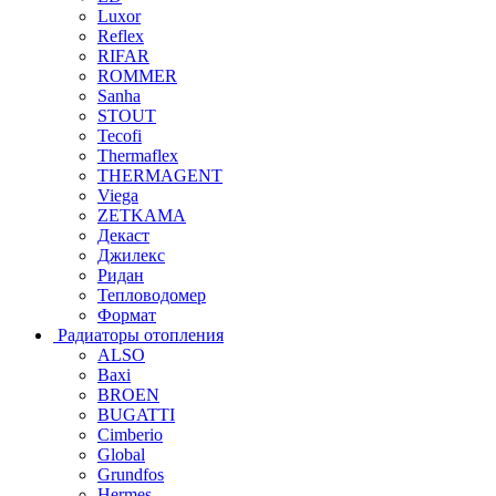
Luxor
Reflex
RIFAR
ROMMER
Sanha
STOUT
Tecofi
Thermaflex
THERMAGENT
Viega
ZETKAMA
Декаст
Джилекс
Ридан
Тепловодомер
Формат
Радиаторы отопления
ALSO
Baxi
BROEN
BUGATTI
Cimberio
Global
Grundfos
Hermes