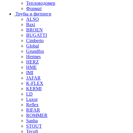
Тепловодомер
Формат
Трубы и фитинги
ALSO
Baxi
BROEN
BUGATTI
Cimberio
Global
Grundfos
Hermes
HERZ
HME
IMI
JAFAR
K-FLEX
KERMI
LD
Luxor
Reflex
RIFAR
ROMMER
Sanha
STOUT
Tecofi