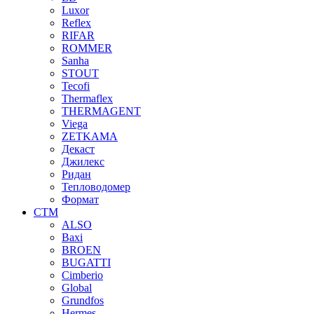
Luxor
Reflex
RIFAR
ROMMER
Sanha
STOUT
Tecofi
Thermaflex
THERMAGENT
Viega
ZETKAMA
Декаст
Джилекс
Ридан
Тепловодомер
Формат
СТМ
ALSO
Baxi
BROEN
BUGATTI
Cimberio
Global
Grundfos
Hermes