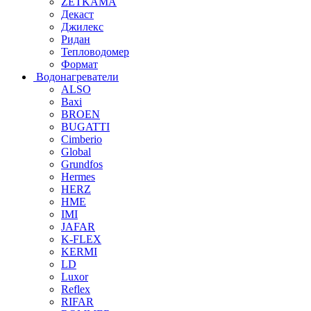
ZETKAMA
Декаст
Джилекс
Ридан
Тепловодомер
Формат
Водонагреватели
ALSO
Baxi
BROEN
BUGATTI
Cimberio
Global
Grundfos
Hermes
HERZ
HME
IMI
JAFAR
K-FLEX
KERMI
LD
Luxor
Reflex
RIFAR