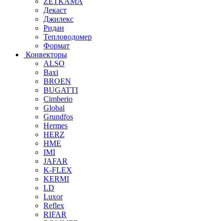
ZETKAMA
Декаст
Джилекс
Ридан
Тепловодомер
Формат
Конвекторы
ALSO
Baxi
BROEN
BUGATTI
Cimberio
Global
Grundfos
Hermes
HERZ
HME
IMI
JAFAR
K-FLEX
KERMI
LD
Luxor
Reflex
RIFAR