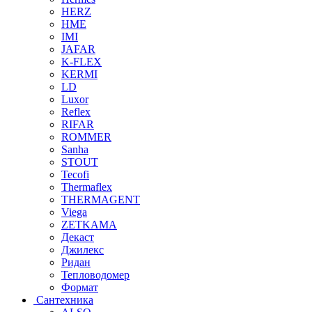
HERZ
HME
IMI
JAFAR
K-FLEX
KERMI
LD
Luxor
Reflex
RIFAR
ROMMER
Sanha
STOUT
Tecofi
Thermaflex
THERMAGENT
Viega
ZETKAMA
Декаст
Джилекс
Ридан
Тепловодомер
Формат
Сантехника