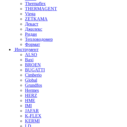
Thermaflex
THERMAGENT
Viega
ZETKAMA
Декаст
Джилекс
Ридан
Тепловодомер
Формат
Инструмент
ALSO
Baxi
BROEN
BUGATTI
Cimberio
Global
Grundfos
Hermes
HERZ
HME
IMI
JAFAR
K-FLEX
KERMI
LD