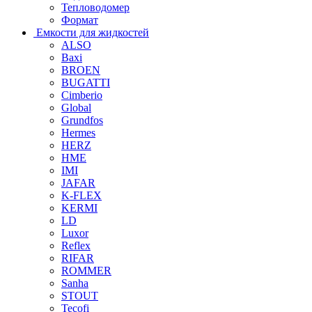
Тепловодомер
Формат
Емкости для жидкостей
ALSO
Baxi
BROEN
BUGATTI
Cimberio
Global
Grundfos
Hermes
HERZ
HME
IMI
JAFAR
K-FLEX
KERMI
LD
Luxor
Reflex
RIFAR
ROMMER
Sanha
STOUT
Tecofi