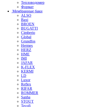
Тепловодомер
Формат
Мембранные баки
ALSO
Baxi
BROEN
BUGATTI
Cimberio
Global
Grundfos
Hermes
HERZ
HME
IMI
JAFAR
K-FLEX
KERMI
LD
Luxor
Reflex
RIFAR
ROMMER
Sanha
STOUT
Tecofi