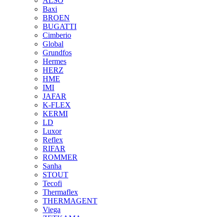
ALSO
Baxi
BROEN
BUGATTI
Cimberio
Global
Grundfos
Hermes
HERZ
HME
IMI
JAFAR
K-FLEX
KERMI
LD
Luxor
Reflex
RIFAR
ROMMER
Sanha
STOUT
Tecofi
Thermaflex
THERMAGENT
Viega