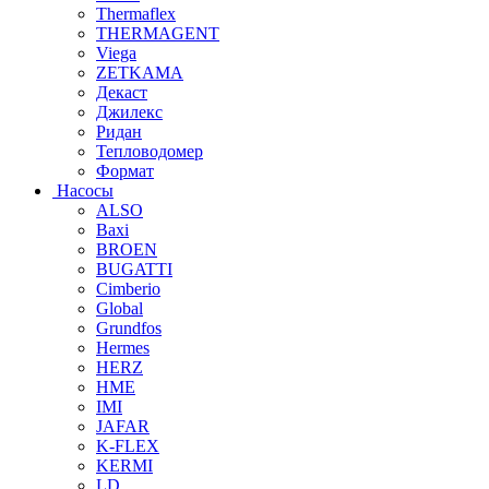
Thermaflex
THERMAGENT
Viega
ZETKAMA
Декаст
Джилекс
Ридан
Тепловодомер
Формат
Насосы
ALSO
Baxi
BROEN
BUGATTI
Cimberio
Global
Grundfos
Hermes
HERZ
HME
IMI
JAFAR
K-FLEX
KERMI
LD