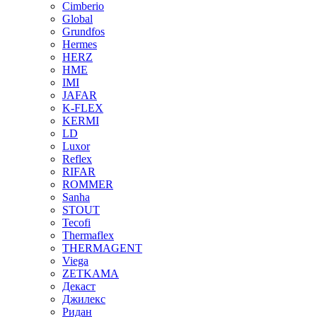
Cimberio
Global
Grundfos
Hermes
HERZ
HME
IMI
JAFAR
K-FLEX
KERMI
LD
Luxor
Reflex
RIFAR
ROMMER
Sanha
STOUT
Tecofi
Thermaflex
THERMAGENT
Viega
ZETKAMA
Декаст
Джилекс
Ридан