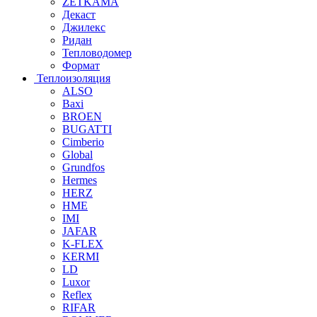
ZETKAMA
Декаст
Джилекс
Ридан
Тепловодомер
Формат
Теплоизоляция
ALSO
Baxi
BROEN
BUGATTI
Cimberio
Global
Grundfos
Hermes
HERZ
HME
IMI
JAFAR
K-FLEX
KERMI
LD
Luxor
Reflex
RIFAR