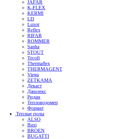
JAFAR
K-FLEX
KERMI
LD
Luxor
Reflex
RIFAR
ROMMER
Sanha
STOUT
Tecofi
Thermaflex
THERMAGENT
Viega
ZETKAMA
Декаст
Джилекс
Ридан
Тепловодомер
Формат
Теплые полы
ALSO
Baxi
BROEN
BUGATTI