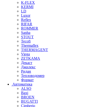
K-FLEX
KERMI
LD
Luxor
Reflex
RIFAR
ROMMER
Sanha
STOUT
Tecofi
Thermaflex
THERMAGENT
Viega
ZETKAMA
Декаст
Джилекс
Ридан
Тепловодомер
Формат
Автоматика
ALSO
Baxi
BROEN
BUGATTI
Cimberio