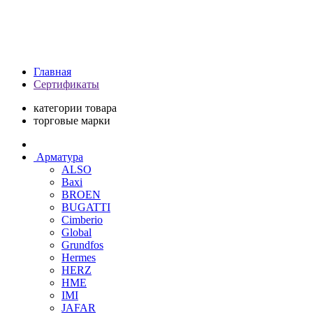
Главная
Сертификаты
категории товара
торговые марки
Арматура
ALSO
Baxi
BROEN
BUGATTI
Cimberio
Global
Grundfos
Hermes
HERZ
HME
IMI
JAFAR