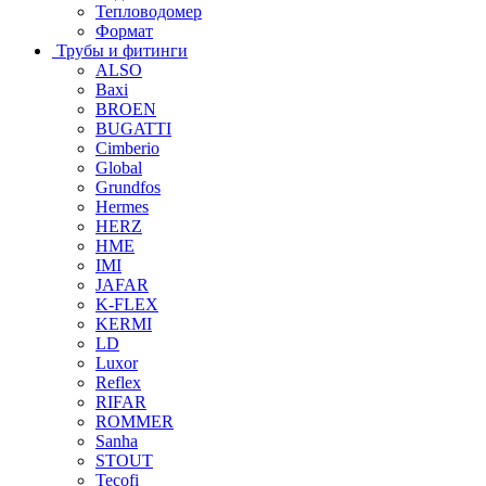
Тепловодомер
Формат
Трубы и фитинги
ALSO
Baxi
BROEN
BUGATTI
Cimberio
Global
Grundfos
Hermes
HERZ
HME
IMI
JAFAR
K-FLEX
KERMI
LD
Luxor
Reflex
RIFAR
ROMMER
Sanha
STOUT
Tecofi