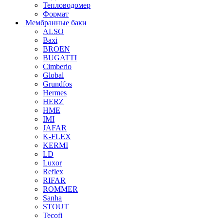
Тепловодомер
Формат
Мембранные баки
ALSO
Baxi
BROEN
BUGATTI
Cimberio
Global
Grundfos
Hermes
HERZ
HME
IMI
JAFAR
K-FLEX
KERMI
LD
Luxor
Reflex
RIFAR
ROMMER
Sanha
STOUT
Tecofi