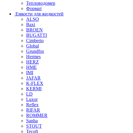
Тепловодомер
Формат
Емкости для жидкостей
ALSO
Baxi
BROEN
BUGATTI
Cimberio
Global
Grundfos
Hermes
HERZ
HME
IMI
JAFAR
K-FLEX
KERMI
LD
Luxor
Reflex
RIFAR
ROMMER
Sanha
STOUT
Tecofi