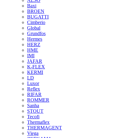
ALSO
Baxi
BROEN
BUGATTI
Cimberio
Global
Grundfos
Hermes
HERZ
HME
IMI
JAFAR
K-FLEX
KERMI
LD
Luxor
Reflex
RIFAR
ROMMER
Sanha
STOUT
Tecofi
Thermaflex
THERMAGENT
Viega