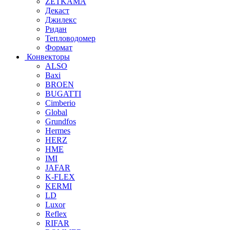
ZETKAMA
Декаст
Джилекс
Ридан
Тепловодомер
Формат
Конвекторы
ALSO
Baxi
BROEN
BUGATTI
Cimberio
Global
Grundfos
Hermes
HERZ
HME
IMI
JAFAR
K-FLEX
KERMI
LD
Luxor
Reflex
RIFAR