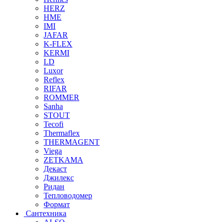
HERZ
HME
IMI
JAFAR
K-FLEX
KERMI
LD
Luxor
Reflex
RIFAR
ROMMER
Sanha
STOUT
Tecofi
Thermaflex
THERMAGENT
Viega
ZETKAMA
Декаст
Джилекс
Ридан
Тепловодомер
Формат
Сантехника