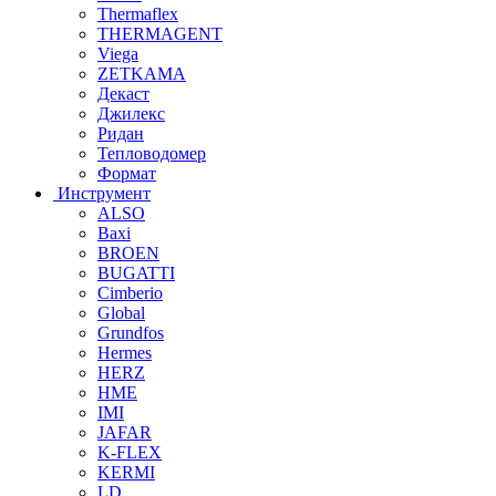
Thermaflex
THERMAGENT
Viega
ZETKAMA
Декаст
Джилекс
Ридан
Тепловодомер
Формат
Инструмент
ALSO
Baxi
BROEN
BUGATTI
Cimberio
Global
Grundfos
Hermes
HERZ
HME
IMI
JAFAR
K-FLEX
KERMI
LD