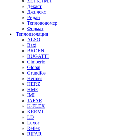
ZETKAMA
Декаст
Джилекс
Ридан
Тепловодомер
Формат
Теплоизоляция
ALSO
Baxi
BROEN
BUGATTI
Cimberio
Global
Grundfos
Hermes
HERZ
HME
IMI
JAFAR
K-FLEX
KERMI
LD
Luxor
Reflex
RIFAR