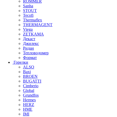
ROMMER
Sanha
STOUT
Tecofi
Thermaflex
THERMAGENT
Viega
ZETKAMA
Декаст
Джилекс
Ридан
Тепловодомер
Формат
Горелки
ALSO
Baxi
BROEN
BUGATTI
Cimberio
Global
Grundfos
Hermes
HERZ
HME
IMI