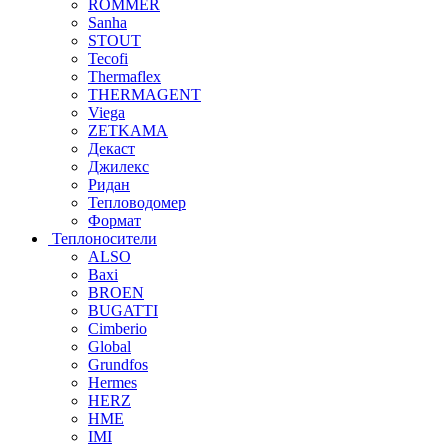
ROMMER
Sanha
STOUT
Tecofi
Thermaflex
THERMAGENT
Viega
ZETKAMA
Декаст
Джилекс
Ридан
Тепловодомер
Формат
Теплоносители
ALSO
Baxi
BROEN
BUGATTI
Cimberio
Global
Grundfos
Hermes
HERZ
HME
IMI