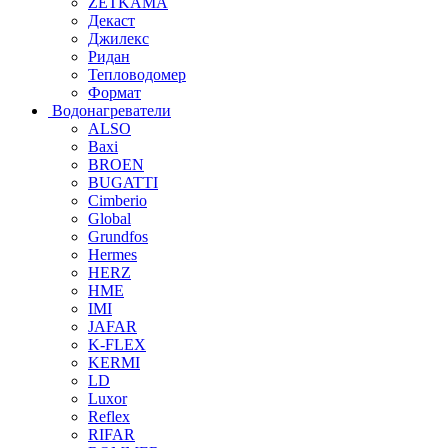
ZETKAMA
Декаст
Джилекс
Ридан
Тепловодомер
Формат
Водонагреватели
ALSO
Baxi
BROEN
BUGATTI
Cimberio
Global
Grundfos
Hermes
HERZ
HME
IMI
JAFAR
K-FLEX
KERMI
LD
Luxor
Reflex
RIFAR