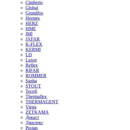
Cimberio
Global
Grundfos
Hermes
HERZ
HME
IMI
JAFAR
K-FLEX
KERMI
LD
Luxor
Reflex
RIFAR
ROMMER
Sanha
STOUT
Tecofi
Thermaflex
THERMAGENT
Viega
ZETKAMA
Декаст
Джилекс
Ридан