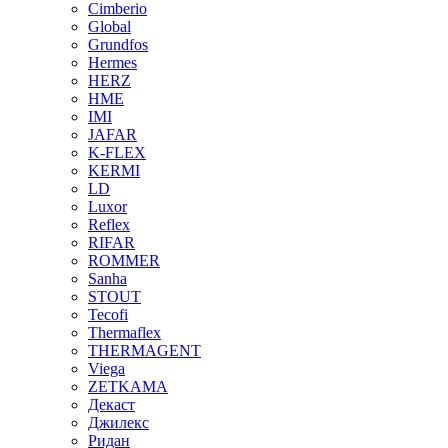
Cimberio
Global
Grundfos
Hermes
HERZ
HME
IMI
JAFAR
K-FLEX
KERMI
LD
Luxor
Reflex
RIFAR
ROMMER
Sanha
STOUT
Tecofi
Thermaflex
THERMAGENT
Viega
ZETKAMA
Декаст
Джилекс
Ридан