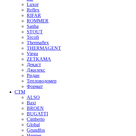
Luxor
Reflex
RIFAR
ROMMER
Sanha
STOUT
Tecofi
Thermaflex
THERMAGENT
Viega
ZETKAMA
Декаст
Джилекс
Ридан
Тепловодомер
Формат
СТМ
ALSO
Baxi
BROEN
BUGATTI
Cimberio
Global
Grundfos
Hermes