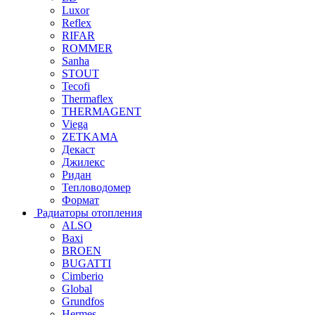
Luxor
Reflex
RIFAR
ROMMER
Sanha
STOUT
Tecofi
Thermaflex
THERMAGENT
Viega
ZETKAMA
Декаст
Джилекс
Ридан
Тепловодомер
Формат
Радиаторы отопления
ALSO
Baxi
BROEN
BUGATTI
Cimberio
Global
Grundfos
Hermes