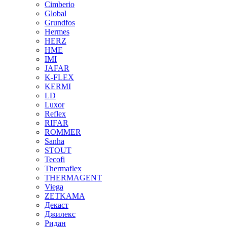
Cimberio
Global
Grundfos
Hermes
HERZ
HME
IMI
JAFAR
K-FLEX
KERMI
LD
Luxor
Reflex
RIFAR
ROMMER
Sanha
STOUT
Tecofi
Thermaflex
THERMAGENT
Viega
ZETKAMA
Декаст
Джилекс
Ридан