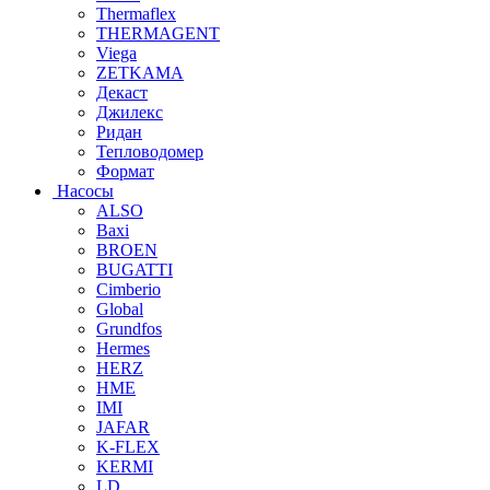
Thermaflex
THERMAGENT
Viega
ZETKAMA
Декаст
Джилекс
Ридан
Тепловодомер
Формат
Насосы
ALSO
Baxi
BROEN
BUGATTI
Cimberio
Global
Grundfos
Hermes
HERZ
HME
IMI
JAFAR
K-FLEX
KERMI
LD