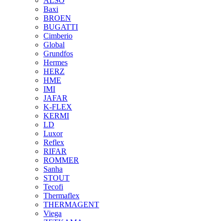
ALSO
Baxi
BROEN
BUGATTI
Cimberio
Global
Grundfos
Hermes
HERZ
HME
IMI
JAFAR
K-FLEX
KERMI
LD
Luxor
Reflex
RIFAR
ROMMER
Sanha
STOUT
Tecofi
Thermaflex
THERMAGENT
Viega