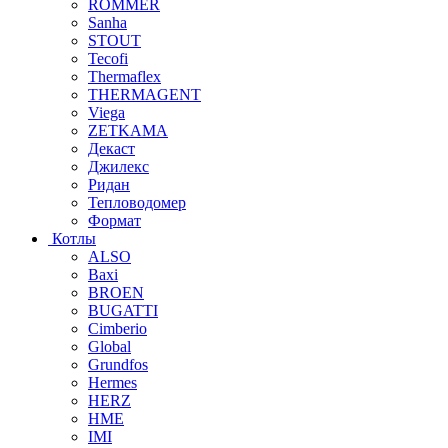
ROMMER
Sanha
STOUT
Tecofi
Thermaflex
THERMAGENT
Viega
ZETKAMA
Декаст
Джилекс
Ридан
Тепловодомер
Формат
Котлы
ALSO
Baxi
BROEN
BUGATTI
Cimberio
Global
Grundfos
Hermes
HERZ
HME
IMI