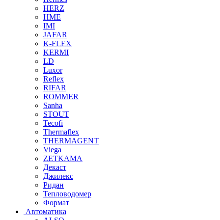
HERZ
HME
IMI
JAFAR
K-FLEX
KERMI
LD
Luxor
Reflex
RIFAR
ROMMER
Sanha
STOUT
Tecofi
Thermaflex
THERMAGENT
Viega
ZETKAMA
Декаст
Джилекс
Ридан
Тепловодомер
Формат
Автоматика