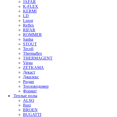
JAFAR
K-FLEX
KERMI
LD
Luxor
Reflex
RIFAR
ROMMER
Sanha
STOUT
Tecofi
Thermaflex
THERMAGENT
Viega
ZETKAMA
Декаст
Джилекс
Ридан
Тепловодомер
Формат
Теплые полы
ALSO
Baxi
BROEN
BUGATTI