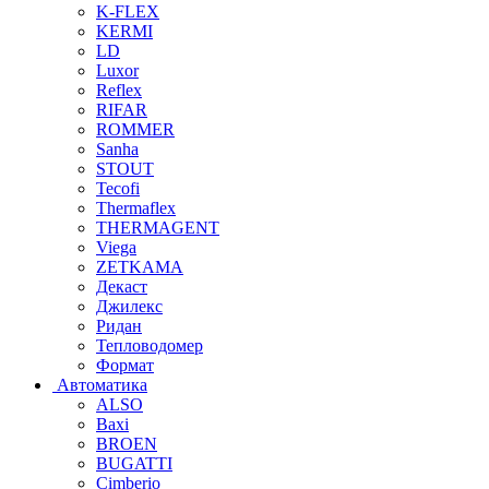
K-FLEX
KERMI
LD
Luxor
Reflex
RIFAR
ROMMER
Sanha
STOUT
Tecofi
Thermaflex
THERMAGENT
Viega
ZETKAMA
Декаст
Джилекс
Ридан
Тепловодомер
Формат
Автоматика
ALSO
Baxi
BROEN
BUGATTI
Cimberio