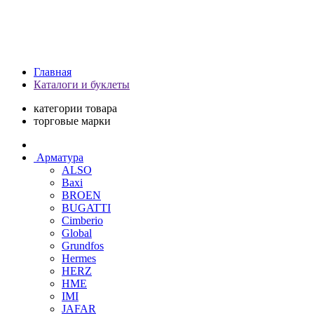
Главная
Каталоги и буклеты
категории товара
торговые марки
Арматура
ALSO
Baxi
BROEN
BUGATTI
Cimberio
Global
Grundfos
Hermes
HERZ
HME
IMI
JAFAR