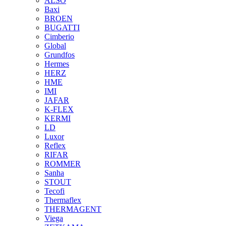
ALSO
Baxi
BROEN
BUGATTI
Cimberio
Global
Grundfos
Hermes
HERZ
HME
IMI
JAFAR
K-FLEX
KERMI
LD
Luxor
Reflex
RIFAR
ROMMER
Sanha
STOUT
Tecofi
Thermaflex
THERMAGENT
Viega