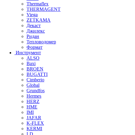
Thermaflex
THERMAGENT
Viega
ZETKAMA
Декаст
Джилекс
Ридан
Тепловодомер
Формат
Инструмент
ALSO
Baxi
BROEN
BUGATTI
Cimberio
Global
Grundfos
Hermes
HERZ
HME
IMI
JAFAR
K-FLEX
KERMI
LD