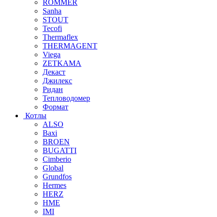
ROMMER
Sanha
STOUT
Tecofi
Thermaflex
THERMAGENT
Viega
ZETKAMA
Декаст
Джилекс
Ридан
Тепловодомер
Формат
Котлы
ALSO
Baxi
BROEN
BUGATTI
Cimberio
Global
Grundfos
Hermes
HERZ
HME
IMI