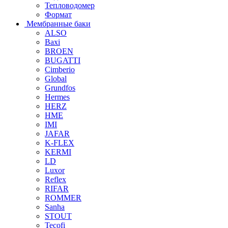
Тепловодомер
Формат
Мембранные баки
ALSO
Baxi
BROEN
BUGATTI
Cimberio
Global
Grundfos
Hermes
HERZ
HME
IMI
JAFAR
K-FLEX
KERMI
LD
Luxor
Reflex
RIFAR
ROMMER
Sanha
STOUT
Tecofi