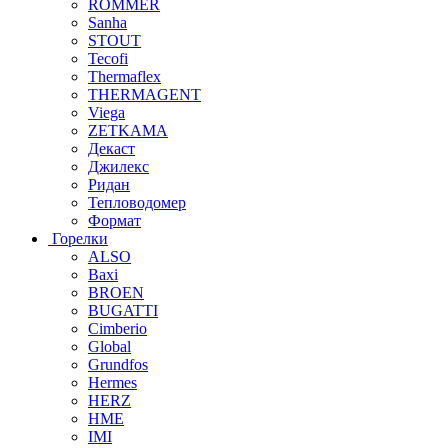
ROMMER
Sanha
STOUT
Tecofi
Thermaflex
THERMAGENT
Viega
ZETKAMA
Декаст
Джилекс
Ридан
Тепловодомер
Формат
Горелки
ALSO
Baxi
BROEN
BUGATTI
Cimberio
Global
Grundfos
Hermes
HERZ
HME
IMI