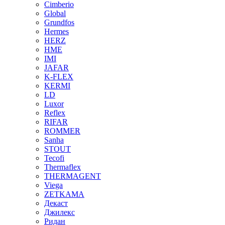
Cimberio
Global
Grundfos
Hermes
HERZ
HME
IMI
JAFAR
K-FLEX
KERMI
LD
Luxor
Reflex
RIFAR
ROMMER
Sanha
STOUT
Tecofi
Thermaflex
THERMAGENT
Viega
ZETKAMA
Декаст
Джилекс
Ридан