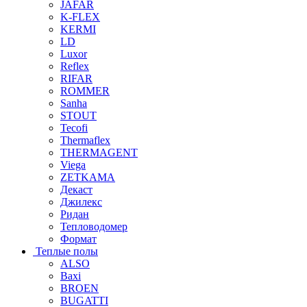
JAFAR
K-FLEX
KERMI
LD
Luxor
Reflex
RIFAR
ROMMER
Sanha
STOUT
Tecofi
Thermaflex
THERMAGENT
Viega
ZETKAMA
Декаст
Джилекс
Ридан
Тепловодомер
Формат
Теплые полы
ALSO
Baxi
BROEN
BUGATTI