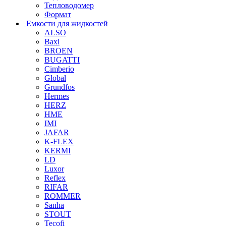
Тепловодомер
Формат
Емкости для жидкостей
ALSO
Baxi
BROEN
BUGATTI
Cimberio
Global
Grundfos
Hermes
HERZ
HME
IMI
JAFAR
K-FLEX
KERMI
LD
Luxor
Reflex
RIFAR
ROMMER
Sanha
STOUT
Tecofi