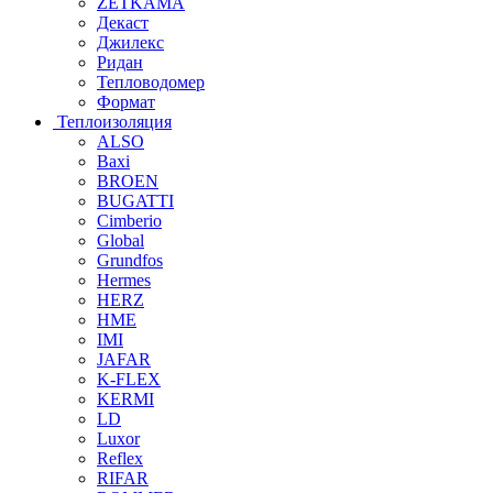
ZETKAMA
Декаст
Джилекс
Ридан
Тепловодомер
Формат
Теплоизоляция
ALSO
Baxi
BROEN
BUGATTI
Cimberio
Global
Grundfos
Hermes
HERZ
HME
IMI
JAFAR
K-FLEX
KERMI
LD
Luxor
Reflex
RIFAR