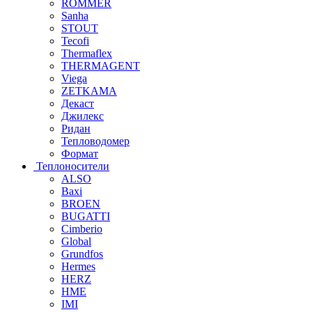
ROMMER
Sanha
STOUT
Tecofi
Thermaflex
THERMAGENT
Viega
ZETKAMA
Декаст
Джилекс
Ридан
Тепловодомер
Формат
Теплоносители
ALSO
Baxi
BROEN
BUGATTI
Cimberio
Global
Grundfos
Hermes
HERZ
HME
IMI