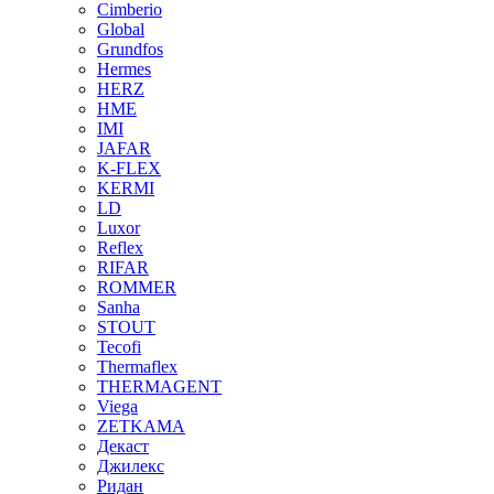
Cimberio
Global
Grundfos
Hermes
HERZ
HME
IMI
JAFAR
K-FLEX
KERMI
LD
Luxor
Reflex
RIFAR
ROMMER
Sanha
STOUT
Tecofi
Thermaflex
THERMAGENT
Viega
ZETKAMA
Декаст
Джилекс
Ридан