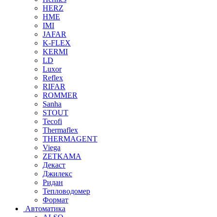
HERZ
HME
IMI
JAFAR
K-FLEX
KERMI
LD
Luxor
Reflex
RIFAR
ROMMER
Sanha
STOUT
Tecofi
Thermaflex
THERMAGENT
Viega
ZETKAMA
Декаст
Джилекс
Ридан
Тепловодомер
Формат
Автоматика