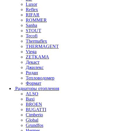
Luxor
Reflex
RIFAR
ROMMER
Sanha
STOUT
Tecofi
Thermaflex
THERMAGENT
Viega
ZETKAMA
Декаст
Джилекс
Ридан
Тепловодомер
Формат
Радиаторы отопления
ALSO
Baxi
BROEN
BUGATTI
Cimberio
Global
Grundfos
Hermes