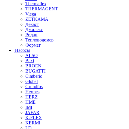
Thermaflex
THERMAGENT
Viega
ZETKAMA
Декаст
Джилекс
Ридан
Тепловодомер
Формат
Насосы
ALSO
Baxi
BROEN
BUGATTI
Cimberio
Global
Grundfos
Hermes
HERZ
HME
IMI
JAFAR
K-FLEX
KERMI
LD