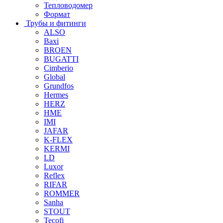
Тепловодомер
Формат
Трубы и фитинги
ALSO
Baxi
BROEN
BUGATTI
Cimberio
Global
Grundfos
Hermes
HERZ
HME
IMI
JAFAR
K-FLEX
KERMI
LD
Luxor
Reflex
RIFAR
ROMMER
Sanha
STOUT
Tecofi