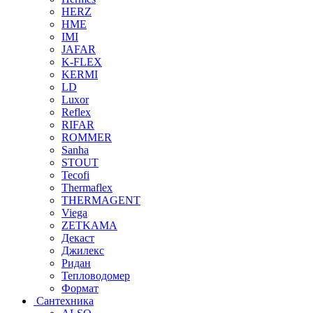
HERZ
HME
IMI
JAFAR
K-FLEX
KERMI
LD
Luxor
Reflex
RIFAR
ROMMER
Sanha
STOUT
Tecofi
Thermaflex
THERMAGENT
Viega
ZETKAMA
Декаст
Джилекс
Ридан
Тепловодомер
Формат
Сантехника