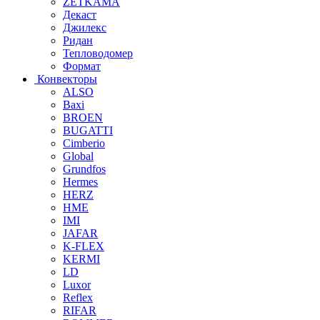
ZETKAMA
Декаст
Джилекс
Ридан
Тепловодомер
Формат
Конвекторы
ALSO
Baxi
BROEN
BUGATTI
Cimberio
Global
Grundfos
Hermes
HERZ
HME
IMI
JAFAR
K-FLEX
KERMI
LD
Luxor
Reflex
RIFAR