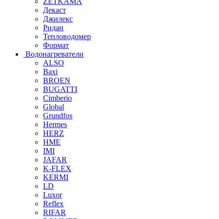
ZETKAMA
Декаст
Джилекс
Ридан
Тепловодомер
Формат
Водонагреватели
ALSO
Baxi
BROEN
BUGATTI
Cimberio
Global
Grundfos
Hermes
HERZ
HME
IMI
JAFAR
K-FLEX
KERMI
LD
Luxor
Reflex
RIFAR