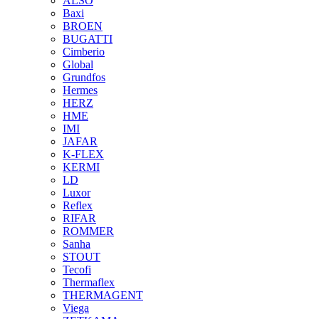
ALSO
Baxi
BROEN
BUGATTI
Cimberio
Global
Grundfos
Hermes
HERZ
HME
IMI
JAFAR
K-FLEX
KERMI
LD
Luxor
Reflex
RIFAR
ROMMER
Sanha
STOUT
Tecofi
Thermaflex
THERMAGENT
Viega