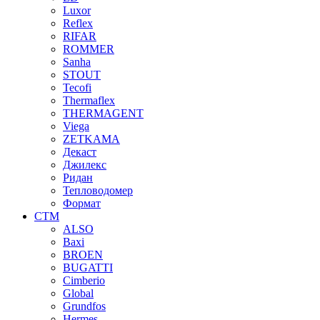
Luxor
Reflex
RIFAR
ROMMER
Sanha
STOUT
Tecofi
Thermaflex
THERMAGENT
Viega
ZETKAMA
Декаст
Джилекс
Ридан
Тепловодомер
Формат
СТМ
ALSO
Baxi
BROEN
BUGATTI
Cimberio
Global
Grundfos
Hermes