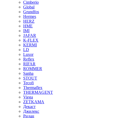
Cimberio
Global
Grundfos
Hermes
HERZ
HME
IMI
JAFAR
K-FLEX
KERMI
LD
Luxor
Reflex
RIFAR
ROMMER
Sanha
STOUT
Tecofi
Thermaflex
THERMAGENT
Viega
ZETKAMA
Декаст
Джилекс
Ридан