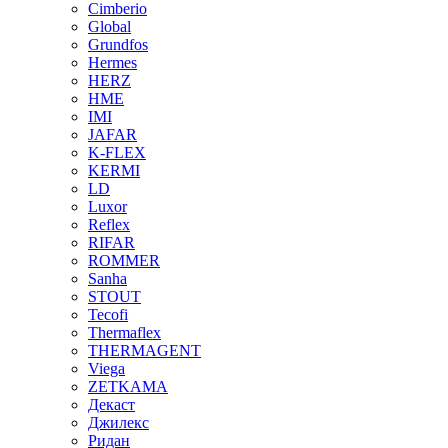
Cimberio
Global
Grundfos
Hermes
HERZ
HME
IMI
JAFAR
K-FLEX
KERMI
LD
Luxor
Reflex
RIFAR
ROMMER
Sanha
STOUT
Tecofi
Thermaflex
THERMAGENT
Viega
ZETKAMA
Декаст
Джилекс
Ридан