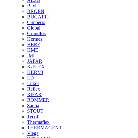
ALSO
Baxi
BROEN
BUGATTI
Cimberio
Global
Grundfos
Hermes
HERZ
HME
IMI
JAFAR
K-FLEX
KERMI
LD
Luxor
Reflex
RIFAR
ROMMER
Sanha
STOUT
Tecofi
Thermaflex
THERMAGENT
Viega