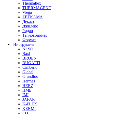
Thermaflex
THERMAGENT
Viega
ZETKAMA
Декаст
Джилекс
Ридан
Тепловодомер
Формат
Инструмент
ALSO
Baxi
BROEN
BUGATTI
Cimberio
Global
Grundfos
Hermes
HERZ
HME
IMI
JAFAR
K-FLEX
KERMI
LD