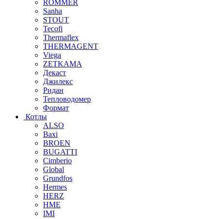
ROMMER
Sanha
STOUT
Tecofi
Thermaflex
THERMAGENT
Viega
ZETKAMA
Декаст
Джилекс
Ридан
Тепловодомер
Формат
Котлы
ALSO
Baxi
BROEN
BUGATTI
Cimberio
Global
Grundfos
Hermes
HERZ
HME
IMI