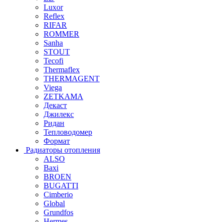
Luxor
Reflex
RIFAR
ROMMER
Sanha
STOUT
Tecofi
Thermaflex
THERMAGENT
Viega
ZETKAMA
Декаст
Джилекс
Ридан
Тепловодомер
Формат
Радиаторы отопления
ALSO
Baxi
BROEN
BUGATTI
Cimberio
Global
Grundfos
Hermes