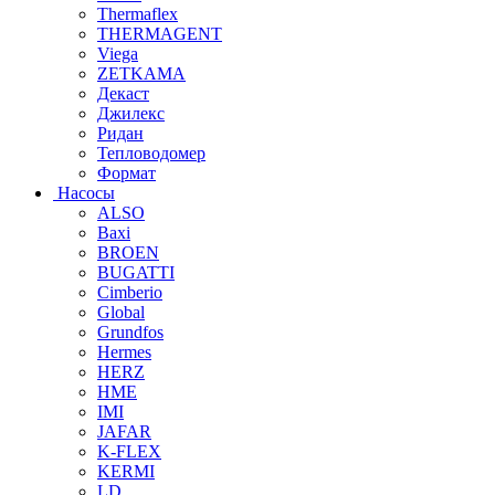
Thermaflex
THERMAGENT
Viega
ZETKAMA
Декаст
Джилекс
Ридан
Тепловодомер
Формат
Насосы
ALSO
Baxi
BROEN
BUGATTI
Cimberio
Global
Grundfos
Hermes
HERZ
HME
IMI
JAFAR
K-FLEX
KERMI
LD