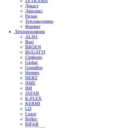
ZETKAMA
Декаст
Джилекс
Ридан
Тепловодомер
Формат
Теплоизоляция
ALSO
Baxi
BROEN
BUGATTI
Cimberio
Global
Grundfos
Hermes
HERZ
HME
IMI
JAFAR
K-FLEX
KERMI
LD
Luxor
Reflex
RIFAR