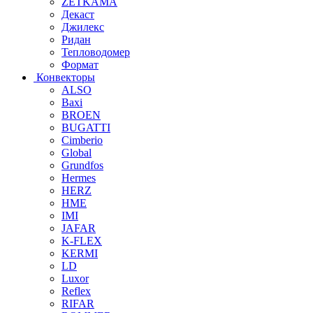
ZETKAMA
Декаст
Джилекс
Ридан
Тепловодомер
Формат
Конвекторы
ALSO
Baxi
BROEN
BUGATTI
Cimberio
Global
Grundfos
Hermes
HERZ
HME
IMI
JAFAR
K-FLEX
KERMI
LD
Luxor
Reflex
RIFAR