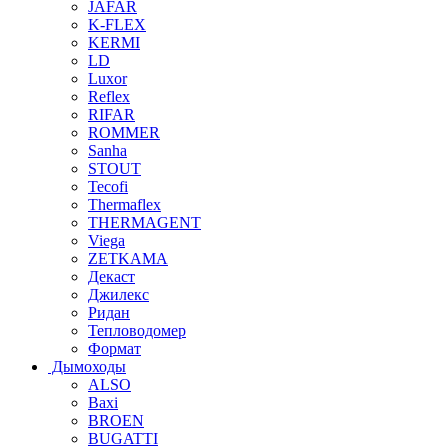
JAFAR
K-FLEX
KERMI
LD
Luxor
Reflex
RIFAR
ROMMER
Sanha
STOUT
Tecofi
Thermaflex
THERMAGENT
Viega
ZETKAMA
Декаст
Джилекс
Ридан
Тепловодомер
Формат
Дымоходы
ALSO
Baxi
BROEN
BUGATTI