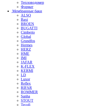
Тепловодомер
Формат
Мембранные баки
ALSO
Baxi
BROEN
BUGATTI
Cimberio
Global
Grundfos
Hermes
HERZ
HME
IMI
JAFAR
K-FLEX
KERMI
LD
Luxor
Reflex
RIFAR
ROMMER
Sanha
STOUT
Tecofi