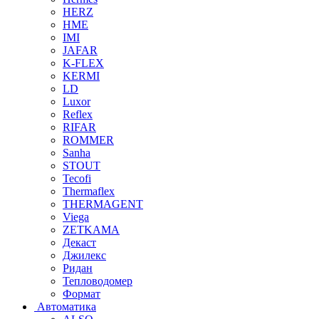
HERZ
HME
IMI
JAFAR
K-FLEX
KERMI
LD
Luxor
Reflex
RIFAR
ROMMER
Sanha
STOUT
Tecofi
Thermaflex
THERMAGENT
Viega
ZETKAMA
Декаст
Джилекс
Ридан
Тепловодомер
Формат
Автоматика