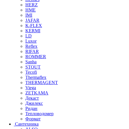
HERZ
HME
IMI
JAFAR
K-FLEX
KERMI
LD
Luxor
Reflex
RIFAR
ROMMER
Sanha
STOUT
Tecofi
Thermaflex
THERMAGENT
Viega
ZETKAMA
Декаст
Джилекс
Ридан
Тепловодомер
Формат
Сантехника