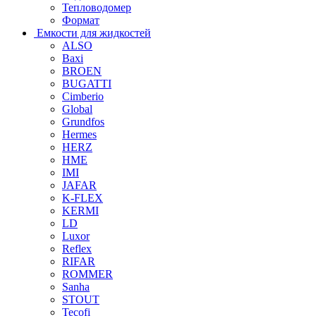
Тепловодомер
Формат
Емкости для жидкостей
ALSO
Baxi
BROEN
BUGATTI
Cimberio
Global
Grundfos
Hermes
HERZ
HME
IMI
JAFAR
K-FLEX
KERMI
LD
Luxor
Reflex
RIFAR
ROMMER
Sanha
STOUT
Tecofi