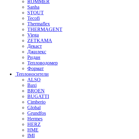
ROMMER
Sanha
STOUT
Tecofi
Thermaflex
THERMAGENT
Viega
ZETKAMA
Декаст
Джилекс
Ридан
Тепловодомер
Формат
Теплоносители
ALSO
Baxi
BROEN
BUGATTI
Cimberio
Global
Grundfos
Hermes
HERZ
HME
IMI