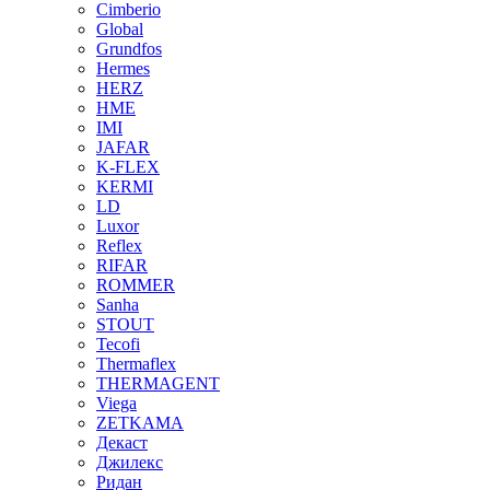
Cimberio
Global
Grundfos
Hermes
HERZ
HME
IMI
JAFAR
K-FLEX
KERMI
LD
Luxor
Reflex
RIFAR
ROMMER
Sanha
STOUT
Tecofi
Thermaflex
THERMAGENT
Viega
ZETKAMA
Декаст
Джилекс
Ридан