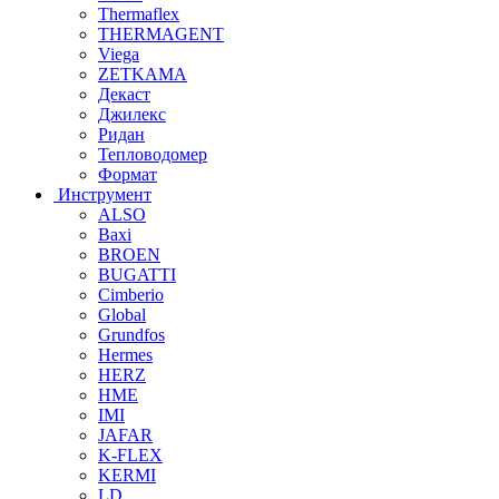
Thermaflex
THERMAGENT
Viega
ZETKAMA
Декаст
Джилекс
Ридан
Тепловодомер
Формат
Инструмент
ALSO
Baxi
BROEN
BUGATTI
Cimberio
Global
Grundfos
Hermes
HERZ
HME
IMI
JAFAR
K-FLEX
KERMI
LD