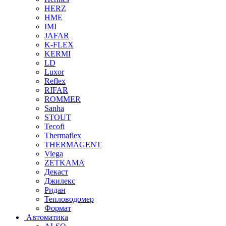
HERZ
HME
IMI
JAFAR
K-FLEX
KERMI
LD
Luxor
Reflex
RIFAR
ROMMER
Sanha
STOUT
Tecofi
Thermaflex
THERMAGENT
Viega
ZETKAMA
Декаст
Джилекс
Ридан
Тепловодомер
Формат
Автоматика