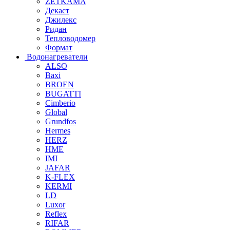
ZETKAMA
Декаст
Джилекс
Ридан
Тепловодомер
Формат
Водонагреватели
ALSO
Baxi
BROEN
BUGATTI
Cimberio
Global
Grundfos
Hermes
HERZ
HME
IMI
JAFAR
K-FLEX
KERMI
LD
Luxor
Reflex
RIFAR