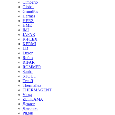
Cimberio
Global
Grundfos
Hermes
HERZ
HME
IMI
JAFAR
K-FLEX
KERMI
LD
Luxor
Reflex
RIFAR
ROMMER
Sanha
STOUT
Tecofi
Thermaflex
THERMAGENT
Viega
ZETKAMA
Декаст
Джилекс
Ридан