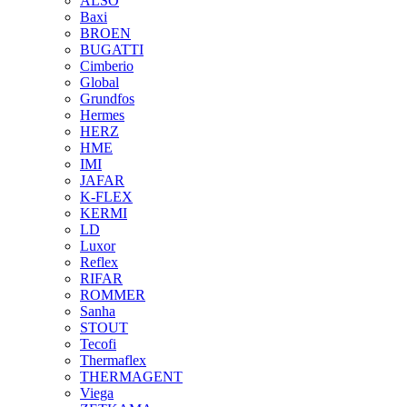
ALSO
Baxi
BROEN
BUGATTI
Cimberio
Global
Grundfos
Hermes
HERZ
HME
IMI
JAFAR
K-FLEX
KERMI
LD
Luxor
Reflex
RIFAR
ROMMER
Sanha
STOUT
Tecofi
Thermaflex
THERMAGENT
Viega