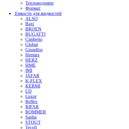
Тепловодомер
Формат
Емкости для жидкостей
ALSO
Baxi
BROEN
BUGATTI
Cimberio
Global
Grundfos
Hermes
HERZ
HME
IMI
JAFAR
K-FLEX
KERMI
LD
Luxor
Reflex
RIFAR
ROMMER
Sanha
STOUT
Tecofi