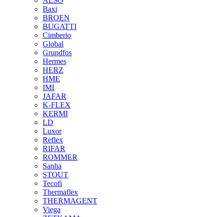
ALSO
Baxi
BROEN
BUGATTI
Cimberio
Global
Grundfos
Hermes
HERZ
HME
IMI
JAFAR
K-FLEX
KERMI
LD
Luxor
Reflex
RIFAR
ROMMER
Sanha
STOUT
Tecofi
Thermaflex
THERMAGENT
Viega