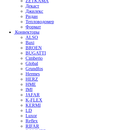
ZETKAMA
Декаст
Джилекс
Ридан
Тепловодомер
Формат
Конвекторы
ALSO
Baxi
BROEN
BUGATTI
Cimberio
Global
Grundfos
Hermes
HERZ
HME
IMI
JAFAR
K-FLEX
KERMI
LD
Luxor
Reflex
RIFAR