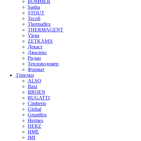
ROMMER
Sanha
STOUT
Tecofi
Thermaflex
THERMAGENT
Viega
ZETKAMA
Декаст
Джилекс
Ридан
Тепловодомер
Формат
Горелки
ALSO
Baxi
BROEN
BUGATTI
Cimberio
Global
Grundfos
Hermes
HERZ
HME
IMI