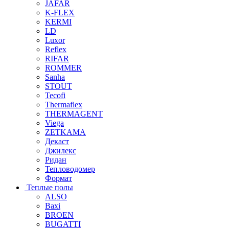
JAFAR
K-FLEX
KERMI
LD
Luxor
Reflex
RIFAR
ROMMER
Sanha
STOUT
Tecofi
Thermaflex
THERMAGENT
Viega
ZETKAMA
Декаст
Джилекс
Ридан
Тепловодомер
Формат
Теплые полы
ALSO
Baxi
BROEN
BUGATTI