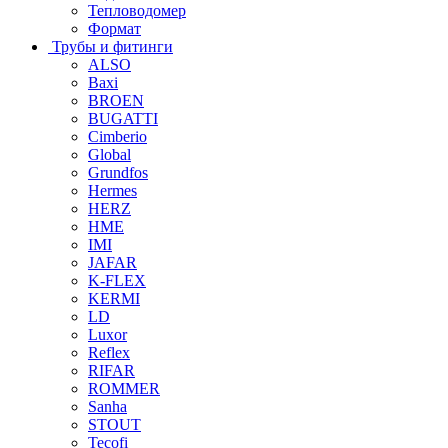
Тепловодомер
Формат
Трубы и фитинги
ALSO
Baxi
BROEN
BUGATTI
Cimberio
Global
Grundfos
Hermes
HERZ
HME
IMI
JAFAR
K-FLEX
KERMI
LD
Luxor
Reflex
RIFAR
ROMMER
Sanha
STOUT
Tecofi