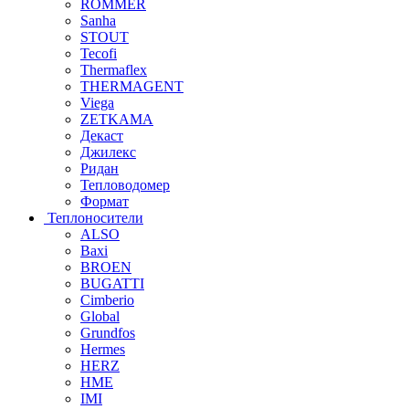
ROMMER
Sanha
STOUT
Tecofi
Thermaflex
THERMAGENT
Viega
ZETKAMA
Декаст
Джилекс
Ридан
Тепловодомер
Формат
Теплоносители
ALSO
Baxi
BROEN
BUGATTI
Cimberio
Global
Grundfos
Hermes
HERZ
HME
IMI