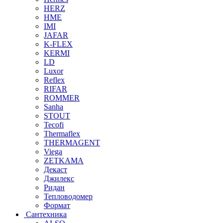
HERZ
HME
IMI
JAFAR
K-FLEX
KERMI
LD
Luxor
Reflex
RIFAR
ROMMER
Sanha
STOUT
Tecofi
Thermaflex
THERMAGENT
Viega
ZETKAMA
Декаст
Джилекс
Ридан
Тепловодомер
Формат
Сантехника