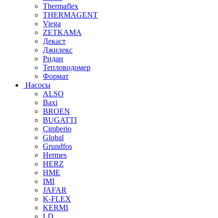
Thermaflex
THERMAGENT
Viega
ZETKAMA
Декаст
Джилекс
Ридан
Тепловодомер
Формат
Насосы
ALSO
Baxi
BROEN
BUGATTI
Cimberio
Global
Grundfos
Hermes
HERZ
HME
IMI
JAFAR
K-FLEX
KERMI
LD