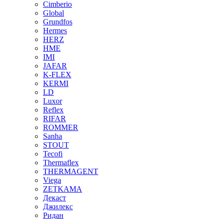
Cimberio
Global
Grundfos
Hermes
HERZ
HME
IMI
JAFAR
K-FLEX
KERMI
LD
Luxor
Reflex
RIFAR
ROMMER
Sanha
STOUT
Tecofi
Thermaflex
THERMAGENT
Viega
ZETKAMA
Декаст
Джилекс
Ридан