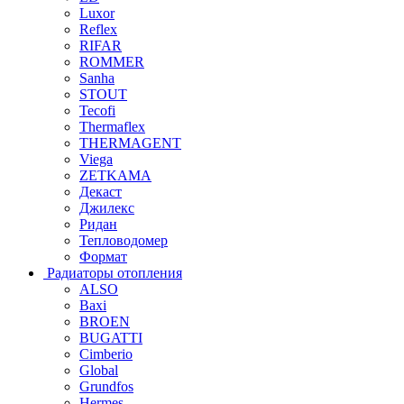
Luxor
Reflex
RIFAR
ROMMER
Sanha
STOUT
Tecofi
Thermaflex
THERMAGENT
Viega
ZETKAMA
Декаст
Джилекс
Ридан
Тепловодомер
Формат
Радиаторы отопления
ALSO
Baxi
BROEN
BUGATTI
Cimberio
Global
Grundfos
Hermes