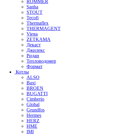
ROMMER
Sanha
STOUT
Tecofi
Thermaflex
THERMAGENT
Viega
ZETKAMA
Декаст
Джилекс
Ридан
Тепловодомер
Формат
Котлы
ALSO
Baxi
BROEN
BUGATTI
Cimberio
Global
Grundfos
Hermes
HERZ
HME
IMI