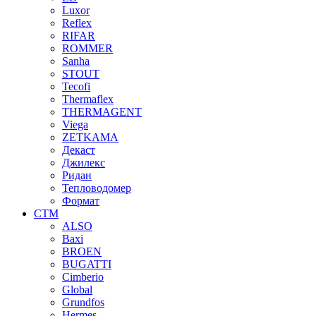
Luxor
Reflex
RIFAR
ROMMER
Sanha
STOUT
Tecofi
Thermaflex
THERMAGENT
Viega
ZETKAMA
Декаст
Джилекс
Ридан
Тепловодомер
Формат
СТМ
ALSO
Baxi
BROEN
BUGATTI
Cimberio
Global
Grundfos
Hermes