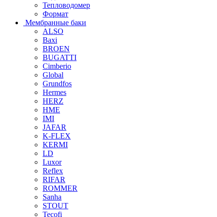
Тепловодомер
Формат
Мембранные баки
ALSO
Baxi
BROEN
BUGATTI
Cimberio
Global
Grundfos
Hermes
HERZ
HME
IMI
JAFAR
K-FLEX
KERMI
LD
Luxor
Reflex
RIFAR
ROMMER
Sanha
STOUT
Tecofi