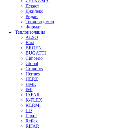
ZETKAMA
Декаст
Джилекс
Ридан
Тепловодомер
Формат
Теплоизоляция
ALSO
Baxi
BROEN
BUGATTI
Cimberio
Global
Grundfos
Hermes
HERZ
HME
IMI
JAFAR
K-FLEX
KERMI
LD
Luxor
Reflex
RIFAR