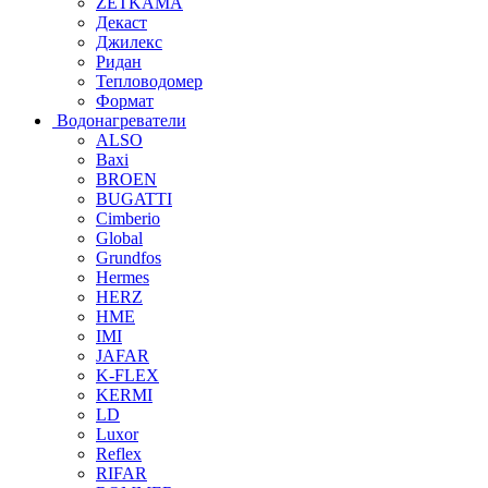
ZETKAMA
Декаст
Джилекс
Ридан
Тепловодомер
Формат
Водонагреватели
ALSO
Baxi
BROEN
BUGATTI
Cimberio
Global
Grundfos
Hermes
HERZ
HME
IMI
JAFAR
K-FLEX
KERMI
LD
Luxor
Reflex
RIFAR