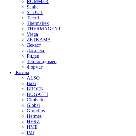
ROMMER
Sanha
STOUT
Tecofi
Thermaflex
THERMAGENT
Viega
ZETKAMA
Декаст
Джилекс
Ридан
Тепловодомер
Формат
Котлы
ALSO
Baxi
BROEN
BUGATTI
Cimberio
Global
Grundfos
Hermes
HERZ
HME
IMI