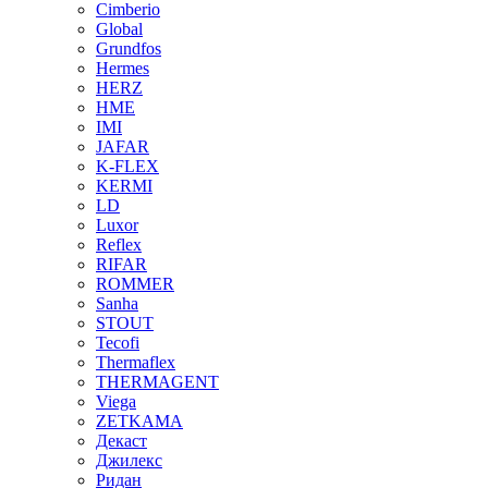
Cimberio
Global
Grundfos
Hermes
HERZ
HME
IMI
JAFAR
K-FLEX
KERMI
LD
Luxor
Reflex
RIFAR
ROMMER
Sanha
STOUT
Tecofi
Thermaflex
THERMAGENT
Viega
ZETKAMA
Декаст
Джилекс
Ридан