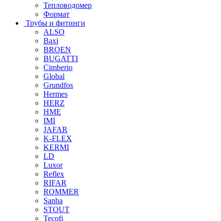
Тепловодомер
Формат
Трубы и фитинги
ALSO
Baxi
BROEN
BUGATTI
Cimberio
Global
Grundfos
Hermes
HERZ
HME
IMI
JAFAR
K-FLEX
KERMI
LD
Luxor
Reflex
RIFAR
ROMMER
Sanha
STOUT
Tecofi