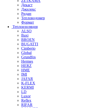
ZETKAMA
Декаст
Джилекс
Ридан
Тепловодомер
Формат
Теплоизоляция
ALSO
Baxi
BROEN
BUGATTI
Cimberio
Global
Grundfos
Hermes
HERZ
HME
IMI
JAFAR
K-FLEX
KERMI
LD
Luxor
Reflex
RIFAR