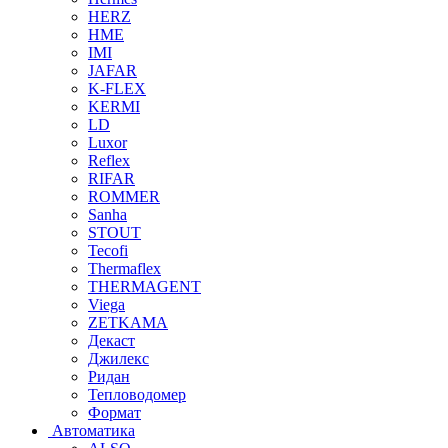
HERZ
HME
IMI
JAFAR
K-FLEX
KERMI
LD
Luxor
Reflex
RIFAR
ROMMER
Sanha
STOUT
Tecofi
Thermaflex
THERMAGENT
Viega
ZETKAMA
Декаст
Джилекс
Ридан
Тепловодомер
Формат
Автоматика