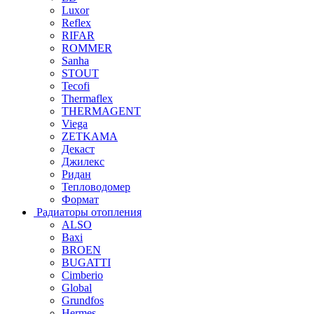
Luxor
Reflex
RIFAR
ROMMER
Sanha
STOUT
Tecofi
Thermaflex
THERMAGENT
Viega
ZETKAMA
Декаст
Джилекс
Ридан
Тепловодомер
Формат
Радиаторы отопления
ALSO
Baxi
BROEN
BUGATTI
Cimberio
Global
Grundfos
Hermes