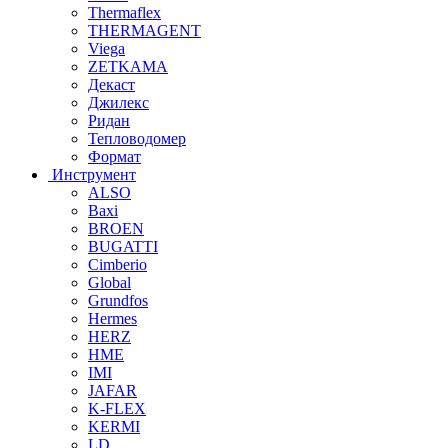
Thermaflex
THERMAGENT
Viega
ZETKAMA
Декаст
Джилекс
Ридан
Тепловодомер
Формат
Инструмент
ALSO
Baxi
BROEN
BUGATTI
Cimberio
Global
Grundfos
Hermes
HERZ
HME
IMI
JAFAR
K-FLEX
KERMI
LD