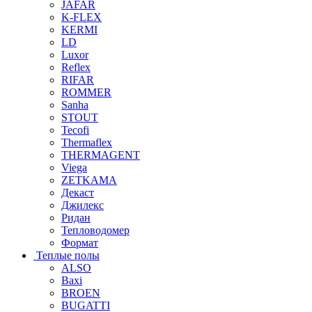
JAFAR
K-FLEX
KERMI
LD
Luxor
Reflex
RIFAR
ROMMER
Sanha
STOUT
Tecofi
Thermaflex
THERMAGENT
Viega
ZETKAMA
Декаст
Джилекс
Ридан
Тепловодомер
Формат
Теплые полы
ALSO
Baxi
BROEN
BUGATTI