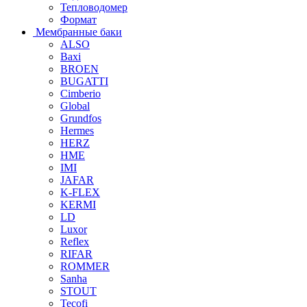
Тепловодомер
Формат
Мембранные баки
ALSO
Baxi
BROEN
BUGATTI
Cimberio
Global
Grundfos
Hermes
HERZ
HME
IMI
JAFAR
K-FLEX
KERMI
LD
Luxor
Reflex
RIFAR
ROMMER
Sanha
STOUT
Tecofi