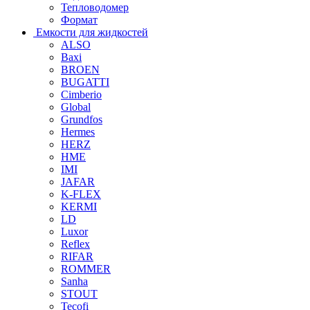
Тепловодомер
Формат
Емкости для жидкостей
ALSO
Baxi
BROEN
BUGATTI
Cimberio
Global
Grundfos
Hermes
HERZ
HME
IMI
JAFAR
K-FLEX
KERMI
LD
Luxor
Reflex
RIFAR
ROMMER
Sanha
STOUT
Tecofi