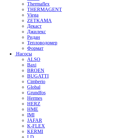
Thermaflex
THERMAGENT
Viega
ZETKAMA
Декаст
Джилекс
Ридан
Тепловодомер
Формат
Насосы
ALSO
Baxi
BROEN
BUGATTI
Cimberio
Global
Grundfos
Hermes
HERZ
HME
IMI
JAFAR
K-FLEX
KERMI
LD