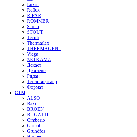
Luxor
Reflex
RIFAR
ROMMER
Sanha
STOUT
Tecofi
Thermaflex
THERMAGENT
Viega
ZETKAMA
Декаст
Джилекс
Ридан
Тепловодомер
Формат
СТМ
ALSO
Baxi
BROEN
BUGATTI
Cimberio
Global
Grundfos
Hermes