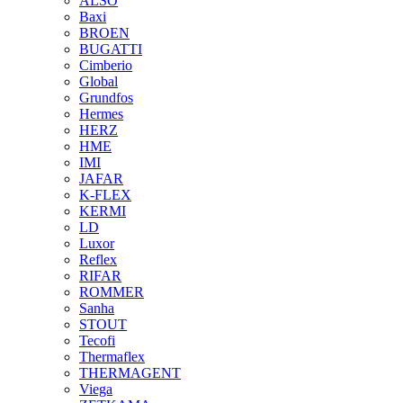
ALSO
Baxi
BROEN
BUGATTI
Cimberio
Global
Grundfos
Hermes
HERZ
HME
IMI
JAFAR
K-FLEX
KERMI
LD
Luxor
Reflex
RIFAR
ROMMER
Sanha
STOUT
Tecofi
Thermaflex
THERMAGENT
Viega