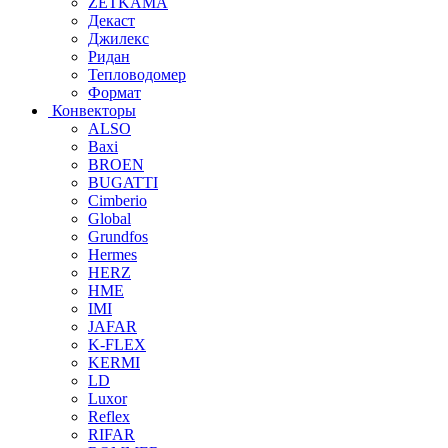
ZETKAMA
Декаст
Джилекс
Ридан
Тепловодомер
Формат
Конвекторы
ALSO
Baxi
BROEN
BUGATTI
Cimberio
Global
Grundfos
Hermes
HERZ
HME
IMI
JAFAR
K-FLEX
KERMI
LD
Luxor
Reflex
RIFAR