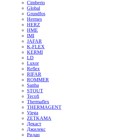
Cimberio
Global
Grundfos
Hermes
HERZ
HME
IMI
JAFAR
K-FLEX
KERMI
LD
Luxor
Reflex
RIFAR
ROMMER
Sanha
STOUT
Tecofi
Thermaflex
THERMAGENT
Viega
ZETKAMA
Декаст
Джилекс
Ридан