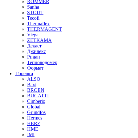
ROMMER
Sanha
STOUT
Tecofi
Thermaflex
THERMAGENT
Viega
ZETKAMA
Декаст
Джилекс
Ридан
Тепловодомер
Формат
Горелки
ALSO
Baxi
BROEN
BUGATTI
Cimberio
Global
Grundfos
Hermes
HERZ
HME
IMI