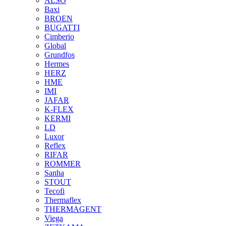
ALSO
Baxi
BROEN
BUGATTI
Cimberio
Global
Grundfos
Hermes
HERZ
HME
IMI
JAFAR
K-FLEX
KERMI
LD
Luxor
Reflex
RIFAR
ROMMER
Sanha
STOUT
Tecofi
Thermaflex
THERMAGENT
Viega