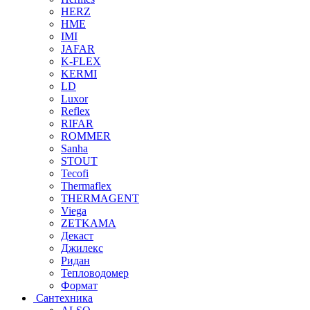
HERZ
HME
IMI
JAFAR
K-FLEX
KERMI
LD
Luxor
Reflex
RIFAR
ROMMER
Sanha
STOUT
Tecofi
Thermaflex
THERMAGENT
Viega
ZETKAMA
Декаст
Джилекс
Ридан
Тепловодомер
Формат
Сантехника