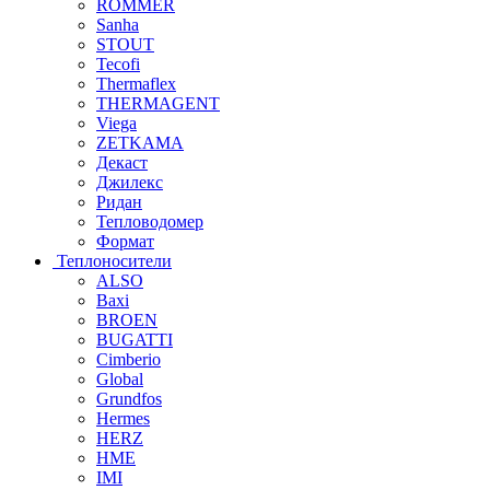
ROMMER
Sanha
STOUT
Tecofi
Thermaflex
THERMAGENT
Viega
ZETKAMA
Декаст
Джилекс
Ридан
Тепловодомер
Формат
Теплоносители
ALSO
Baxi
BROEN
BUGATTI
Cimberio
Global
Grundfos
Hermes
HERZ
HME
IMI