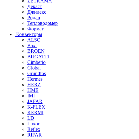
ZETKAMA
Декаст
Джилекс
Ридан
Тепловодомер
Формат
Конвекторы
ALSO
Baxi
BROEN
BUGATTI
Cimberio
Global
Grundfos
Hermes
HERZ
HME
IMI
JAFAR
K-FLEX
KERMI
LD
Luxor
Reflex
RIFAR