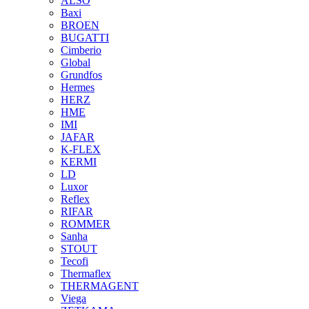
ALSO
Baxi
BROEN
BUGATTI
Cimberio
Global
Grundfos
Hermes
HERZ
HME
IMI
JAFAR
K-FLEX
KERMI
LD
Luxor
Reflex
RIFAR
ROMMER
Sanha
STOUT
Tecofi
Thermaflex
THERMAGENT
Viega