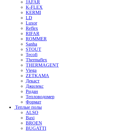
JAFAR
K-FLEX
KERMI
LD
Luxor
Reflex
RIFAR
ROMMER
Sanha
STOUT
Tecofi
Thermaflex
THERMAGENT
Viega
ZETKAMA
Декаст
Джилекс
Ридан
Тепловодомер
Формат
Теплые полы
ALSO
Baxi
BROEN
BUGATTI