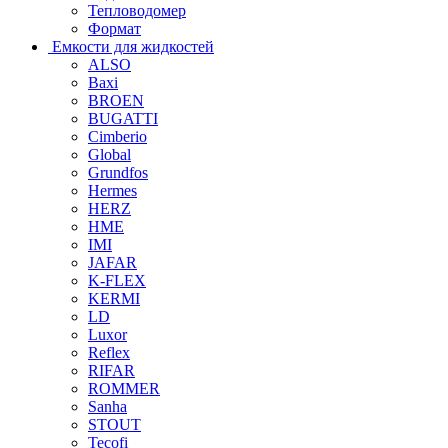
Тепловодомер
Формат
Емкости для жидкостей
ALSO
Baxi
BROEN
BUGATTI
Cimberio
Global
Grundfos
Hermes
HERZ
HME
IMI
JAFAR
K-FLEX
KERMI
LD
Luxor
Reflex
RIFAR
ROMMER
Sanha
STOUT
Tecofi