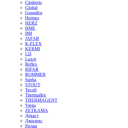
Cimberio
Global
Grundfos
Hermes
HERZ
HME
IMI
JAFAR
K-FLEX
KERMI
LD
Luxor
Reflex
RIFAR
ROMMER
Sanha
STOUT
Tecofi
Thermaflex
THERMAGENT
Viega
ZETKAMA
Декаст
Джилекс
Ридан