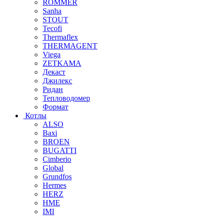
ROMMER
Sanha
STOUT
Tecofi
Thermaflex
THERMAGENT
Viega
ZETKAMA
Декаст
Джилекс
Ридан
Тепловодомер
Формат
Котлы
ALSO
Baxi
BROEN
BUGATTI
Cimberio
Global
Grundfos
Hermes
HERZ
HME
IMI