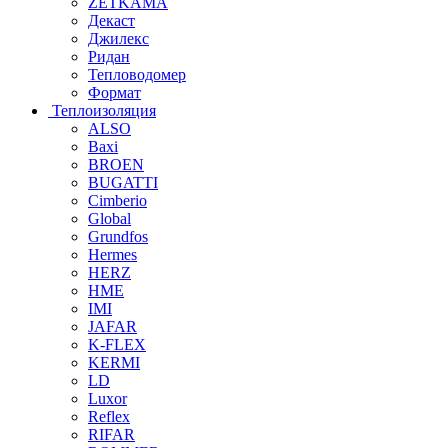
ZETKAMA
Декаст
Джилекс
Ридан
Тепловодомер
Формат
Теплоизоляция
ALSO
Baxi
BROEN
BUGATTI
Cimberio
Global
Grundfos
Hermes
HERZ
HME
IMI
JAFAR
K-FLEX
KERMI
LD
Luxor
Reflex
RIFAR