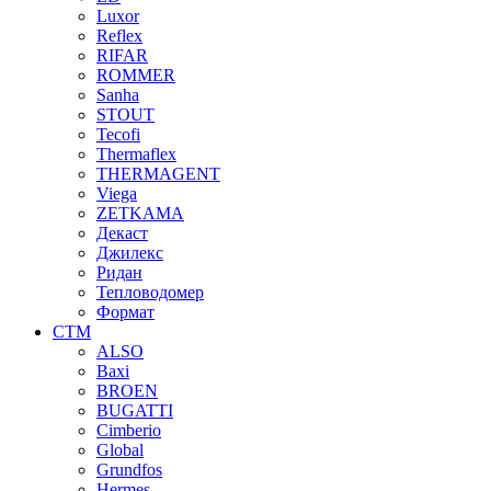
Luxor
Reflex
RIFAR
ROMMER
Sanha
STOUT
Tecofi
Thermaflex
THERMAGENT
Viega
ZETKAMA
Декаст
Джилекс
Ридан
Тепловодомер
Формат
СТМ
ALSO
Baxi
BROEN
BUGATTI
Cimberio
Global
Grundfos
Hermes