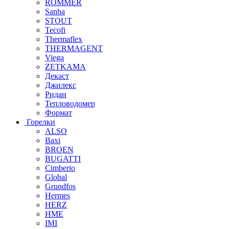
ROMMER
Sanha
STOUT
Tecofi
Thermaflex
THERMAGENT
Viega
ZETKAMA
Декаст
Джилекс
Ридан
Тепловодомер
Формат
Горелки
ALSO
Baxi
BROEN
BUGATTI
Cimberio
Global
Grundfos
Hermes
HERZ
HME
IMI