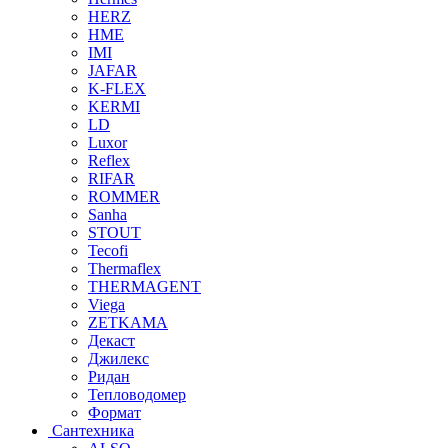
HERZ
HME
IMI
JAFAR
K-FLEX
KERMI
LD
Luxor
Reflex
RIFAR
ROMMER
Sanha
STOUT
Tecofi
Thermaflex
THERMAGENT
Viega
ZETKAMA
Декаст
Джилекс
Ридан
Тепловодомер
Формат
Сантехника