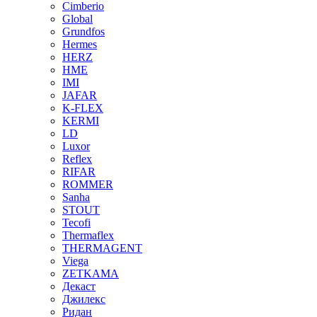
Cimberio
Global
Grundfos
Hermes
HERZ
HME
IMI
JAFAR
K-FLEX
KERMI
LD
Luxor
Reflex
RIFAR
ROMMER
Sanha
STOUT
Tecofi
Thermaflex
THERMAGENT
Viega
ZETKAMA
Декаст
Джилекс
Ридан