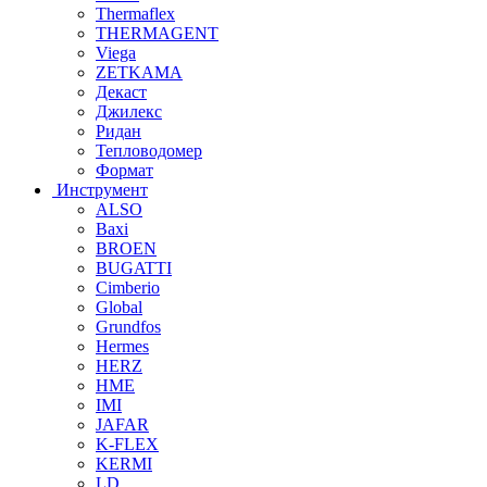
Thermaflex
THERMAGENT
Viega
ZETKAMA
Декаст
Джилекс
Ридан
Тепловодомер
Формат
Инструмент
ALSO
Baxi
BROEN
BUGATTI
Cimberio
Global
Grundfos
Hermes
HERZ
HME
IMI
JAFAR
K-FLEX
KERMI
LD