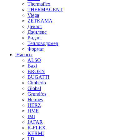
Thermaflex
THERMAGENT
Viega
ZETKAMA
Декаст
Джилекс
Ридан
Тепловодомер
Формат
Насосы
ALSO
Baxi
BROEN
BUGATTI
Cimberio
Global
Grundfos
Hermes
HERZ
HME
IMI
JAFAR
K-FLEX
KERMI
LD