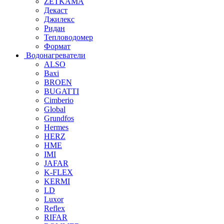
ZETKAMA
Декаст
Джилекс
Ридан
Тепловодомер
Формат
Водонагреватели
ALSO
Baxi
BROEN
BUGATTI
Cimberio
Global
Grundfos
Hermes
HERZ
HME
IMI
JAFAR
K-FLEX
KERMI
LD
Luxor
Reflex
RIFAR