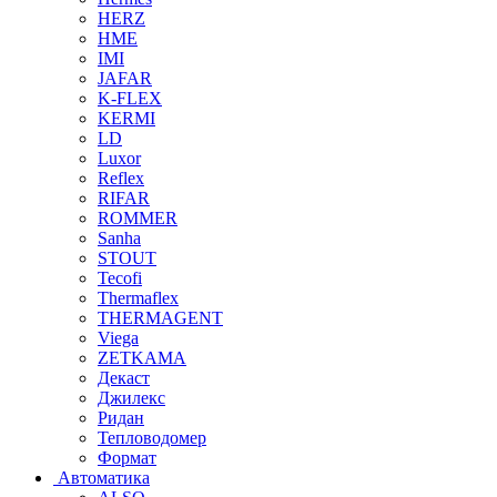
HERZ
HME
IMI
JAFAR
K-FLEX
KERMI
LD
Luxor
Reflex
RIFAR
ROMMER
Sanha
STOUT
Tecofi
Thermaflex
THERMAGENT
Viega
ZETKAMA
Декаст
Джилекс
Ридан
Тепловодомер
Формат
Автоматика