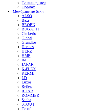
Тепловодомер
Формат
Мембранные баки
ALSO
Baxi
BROEN
BUGATTI
Cimberio
Global
Grundfos
Hermes
HERZ
HME
IMI
JAFAR
K-FLEX
KERMI
LD
Luxor
Reflex
RIFAR
ROMMER
Sanha
STOUT
Tecofi