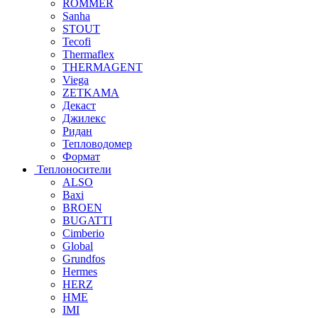
ROMMER
Sanha
STOUT
Tecofi
Thermaflex
THERMAGENT
Viega
ZETKAMA
Декаст
Джилекс
Ридан
Тепловодомер
Формат
Теплоносители
ALSO
Baxi
BROEN
BUGATTI
Cimberio
Global
Grundfos
Hermes
HERZ
HME
IMI