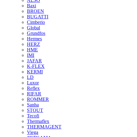
ALSO
Baxi
BROEN
BUGATTI
Cimberio
Global
Grundfos
Hermes
HERZ
HME
IMI
JAFAR
K-FLEX
KERMI
LD
Luxor
Reflex
RIFAR
ROMMER
Sanha
STOUT
Tecofi
Thermaflex
THERMAGENT
Viega