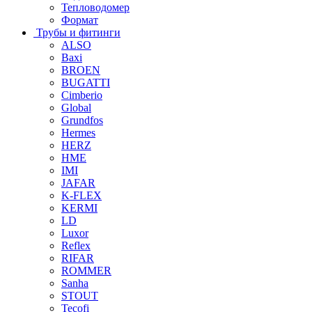
Тепловодомер
Формат
Трубы и фитинги
ALSO
Baxi
BROEN
BUGATTI
Cimberio
Global
Grundfos
Hermes
HERZ
HME
IMI
JAFAR
K-FLEX
KERMI
LD
Luxor
Reflex
RIFAR
ROMMER
Sanha
STOUT
Tecofi