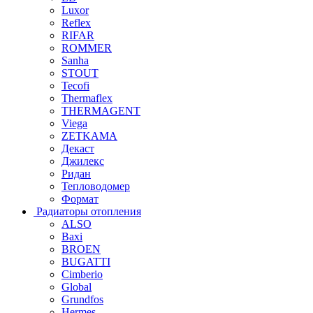
Luxor
Reflex
RIFAR
ROMMER
Sanha
STOUT
Tecofi
Thermaflex
THERMAGENT
Viega
ZETKAMA
Декаст
Джилекс
Ридан
Тепловодомер
Формат
Радиаторы отопления
ALSO
Baxi
BROEN
BUGATTI
Cimberio
Global
Grundfos
Hermes