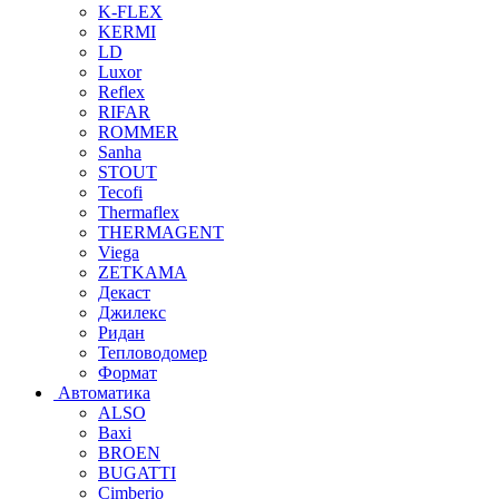
K-FLEX
KERMI
LD
Luxor
Reflex
RIFAR
ROMMER
Sanha
STOUT
Tecofi
Thermaflex
THERMAGENT
Viega
ZETKAMA
Декаст
Джилекс
Ридан
Тепловодомер
Формат
Автоматика
ALSO
Baxi
BROEN
BUGATTI
Cimberio