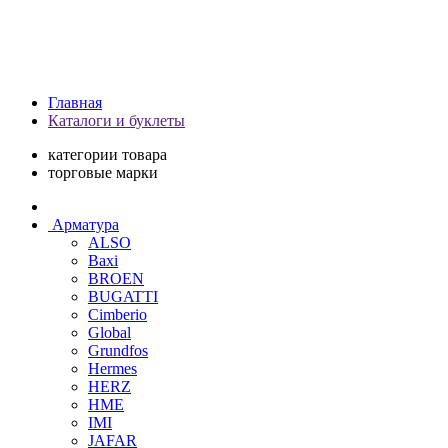
Главная
Каталоги и буклеты
категории товара
торговые марки
Арматура
ALSO
Baxi
BROEN
BUGATTI
Cimberio
Global
Grundfos
Hermes
HERZ
HME
IMI
JAFAR