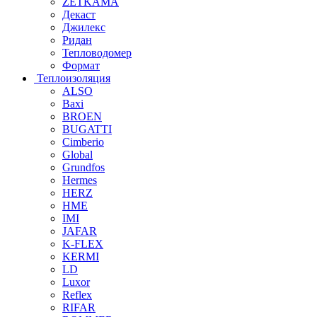
ZETKAMA
Декаст
Джилекс
Ридан
Тепловодомер
Формат
Теплоизоляция
ALSO
Baxi
BROEN
BUGATTI
Cimberio
Global
Grundfos
Hermes
HERZ
HME
IMI
JAFAR
K-FLEX
KERMI
LD
Luxor
Reflex
RIFAR