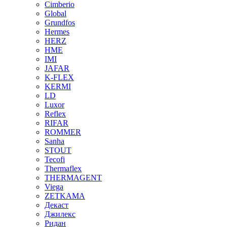
Cimberio
Global
Grundfos
Hermes
HERZ
HME
IMI
JAFAR
K-FLEX
KERMI
LD
Luxor
Reflex
RIFAR
ROMMER
Sanha
STOUT
Tecofi
Thermaflex
THERMAGENT
Viega
ZETKAMA
Декаст
Джилекс
Ридан