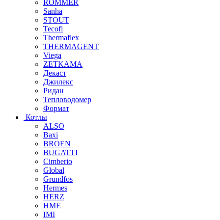
ROMMER
Sanha
STOUT
Tecofi
Thermaflex
THERMAGENT
Viega
ZETKAMA
Декаст
Джилекс
Ридан
Тепловодомер
Формат
Котлы
ALSO
Baxi
BROEN
BUGATTI
Cimberio
Global
Grundfos
Hermes
HERZ
HME
IMI