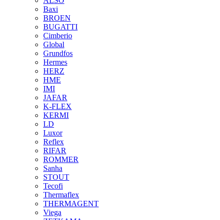
ALSO
Baxi
BROEN
BUGATTI
Cimberio
Global
Grundfos
Hermes
HERZ
HME
IMI
JAFAR
K-FLEX
KERMI
LD
Luxor
Reflex
RIFAR
ROMMER
Sanha
STOUT
Tecofi
Thermaflex
THERMAGENT
Viega