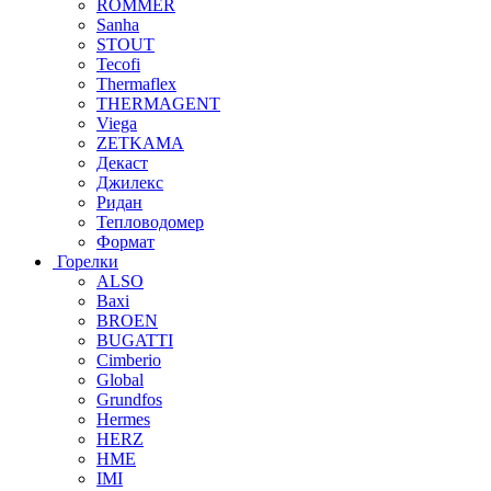
ROMMER
Sanha
STOUT
Tecofi
Thermaflex
THERMAGENT
Viega
ZETKAMA
Декаст
Джилекс
Ридан
Тепловодомер
Формат
Горелки
ALSO
Baxi
BROEN
BUGATTI
Cimberio
Global
Grundfos
Hermes
HERZ
HME
IMI