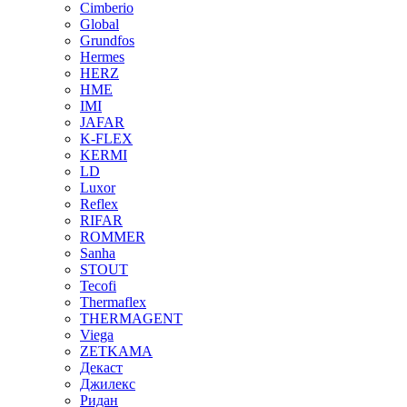
Cimberio
Global
Grundfos
Hermes
HERZ
HME
IMI
JAFAR
K-FLEX
KERMI
LD
Luxor
Reflex
RIFAR
ROMMER
Sanha
STOUT
Tecofi
Thermaflex
THERMAGENT
Viega
ZETKAMA
Декаст
Джилекс
Ридан