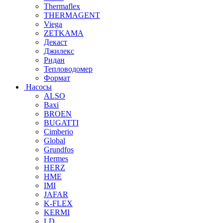
Thermaflex
THERMAGENT
Viega
ZETKAMA
Декаст
Джилекс
Ридан
Тепловодомер
Формат
Насосы
ALSO
Baxi
BROEN
BUGATTI
Cimberio
Global
Grundfos
Hermes
HERZ
HME
IMI
JAFAR
K-FLEX
KERMI
LD