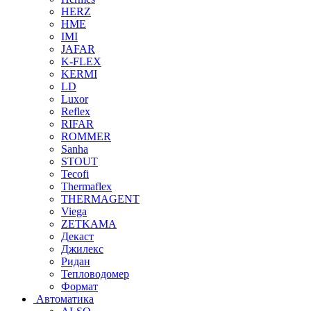
HERZ
HME
IMI
JAFAR
K-FLEX
KERMI
LD
Luxor
Reflex
RIFAR
ROMMER
Sanha
STOUT
Tecofi
Thermaflex
THERMAGENT
Viega
ZETKAMA
Декаст
Джилекс
Ридан
Тепловодомер
Формат
Автоматика