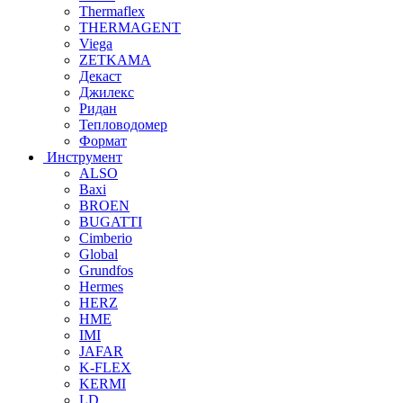
Thermaflex
THERMAGENT
Viega
ZETKAMA
Декаст
Джилекс
Ридан
Тепловодомер
Формат
Инструмент
ALSO
Baxi
BROEN
BUGATTI
Cimberio
Global
Grundfos
Hermes
HERZ
HME
IMI
JAFAR
K-FLEX
KERMI
LD