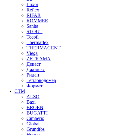
Luxor
Reflex
RIFAR
ROMMER
Sanha
STOUT
Tecofi
Thermaflex
THERMAGENT
Viega
ZETKAMA
Декаст
Джилекс
Ридан
Тепловодомер
Формат
СТМ
ALSO
Baxi
BROEN
BUGATTI
Cimberio
Global
Grundfos
Hermes