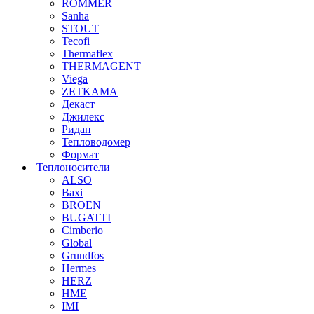
ROMMER
Sanha
STOUT
Tecofi
Thermaflex
THERMAGENT
Viega
ZETKAMA
Декаст
Джилекс
Ридан
Тепловодомер
Формат
Теплоносители
ALSO
Baxi
BROEN
BUGATTI
Cimberio
Global
Grundfos
Hermes
HERZ
HME
IMI