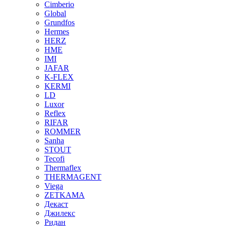
Cimberio
Global
Grundfos
Hermes
HERZ
HME
IMI
JAFAR
K-FLEX
KERMI
LD
Luxor
Reflex
RIFAR
ROMMER
Sanha
STOUT
Tecofi
Thermaflex
THERMAGENT
Viega
ZETKAMA
Декаст
Джилекс
Ридан