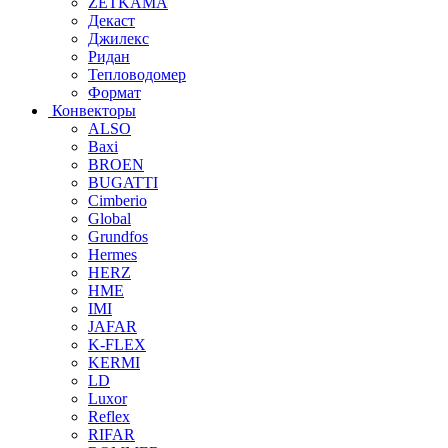
ZETKAMA
Декаст
Джилекс
Ридан
Тепловодомер
Формат
Конвекторы
ALSO
Baxi
BROEN
BUGATTI
Cimberio
Global
Grundfos
Hermes
HERZ
HME
IMI
JAFAR
K-FLEX
KERMI
LD
Luxor
Reflex
RIFAR