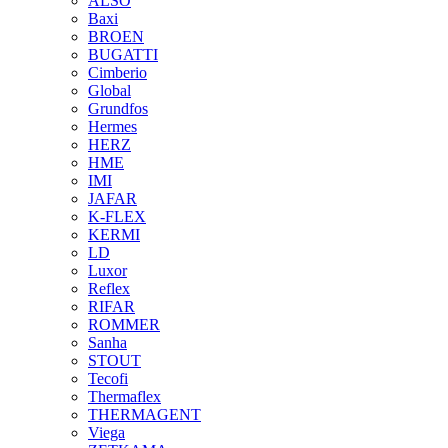
ALSO
Baxi
BROEN
BUGATTI
Cimberio
Global
Grundfos
Hermes
HERZ
HME
IMI
JAFAR
K-FLEX
KERMI
LD
Luxor
Reflex
RIFAR
ROMMER
Sanha
STOUT
Tecofi
Thermaflex
THERMAGENT
Viega