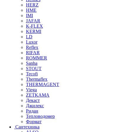
HERZ
HME
IMI
JAFAR
K-FLEX
KERMI
LD
Luxor
Reflex
RIFAR
ROMMER
Sanha
STOUT
Tecofi
Thermaflex
THERMAGENT
Viega
ZETKAMA
Декаст
Джилекс
Ридан
Тепловодомер
Формат
Сантехника