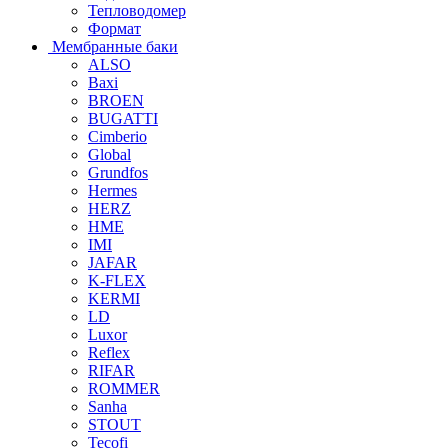
Тепловодомер
Формат
Мембранные баки
ALSO
Baxi
BROEN
BUGATTI
Cimberio
Global
Grundfos
Hermes
HERZ
HME
IMI
JAFAR
K-FLEX
KERMI
LD
Luxor
Reflex
RIFAR
ROMMER
Sanha
STOUT
Tecofi