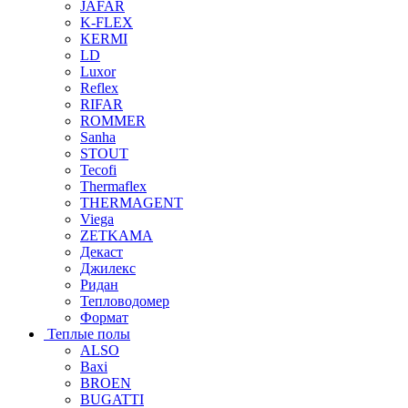
JAFAR
K-FLEX
KERMI
LD
Luxor
Reflex
RIFAR
ROMMER
Sanha
STOUT
Tecofi
Thermaflex
THERMAGENT
Viega
ZETKAMA
Декаст
Джилекс
Ридан
Тепловодомер
Формат
Теплые полы
ALSO
Baxi
BROEN
BUGATTI