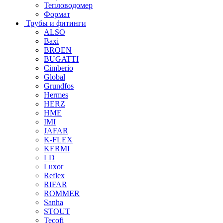
Тепловодомер
Формат
Трубы и фитинги
ALSO
Baxi
BROEN
BUGATTI
Cimberio
Global
Grundfos
Hermes
HERZ
HME
IMI
JAFAR
K-FLEX
KERMI
LD
Luxor
Reflex
RIFAR
ROMMER
Sanha
STOUT
Tecofi