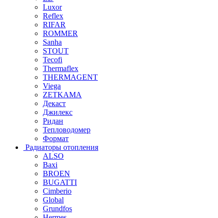
Luxor
Reflex
RIFAR
ROMMER
Sanha
STOUT
Tecofi
Thermaflex
THERMAGENT
Viega
ZETKAMA
Декаст
Джилекс
Ридан
Тепловодомер
Формат
Радиаторы отопления
ALSO
Baxi
BROEN
BUGATTI
Cimberio
Global
Grundfos
Hermes