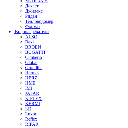
ZETKAMA
Декаст
Джилекс
Ридан
Тепловодомер
Формат
Водонагреватели
ALSO
Baxi
BROEN
BUGATTI
Cimberio
Global
Grundfos
Hermes
HERZ
HME
IMI
JAFAR
K-FLEX
KERMI
LD
Luxor
Reflex
RIFAR