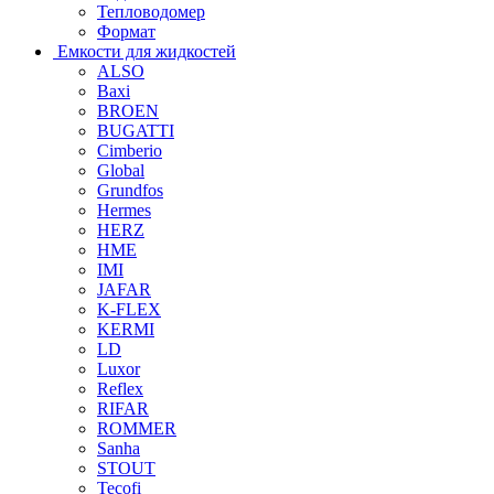
Тепловодомер
Формат
Емкости для жидкостей
ALSO
Baxi
BROEN
BUGATTI
Cimberio
Global
Grundfos
Hermes
HERZ
HME
IMI
JAFAR
K-FLEX
KERMI
LD
Luxor
Reflex
RIFAR
ROMMER
Sanha
STOUT
Tecofi