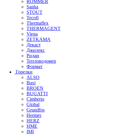
ROMMER
Sanha
STOUT
Tecofi
Thermaflex
THERMAGENT
Viega
ZETKAMA
Декаст
Джилекс
Ридан
Тепловодомер
Формат
Горелки
ALSO
Baxi
BROEN
BUGATTI
Cimberio
Global
Grundfos
Hermes
HERZ
HME
IMI