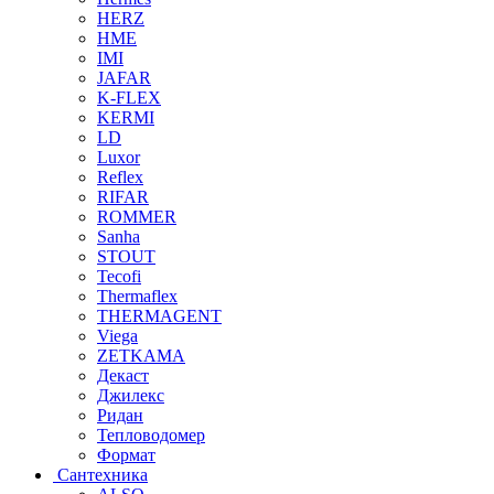
HERZ
HME
IMI
JAFAR
K-FLEX
KERMI
LD
Luxor
Reflex
RIFAR
ROMMER
Sanha
STOUT
Tecofi
Thermaflex
THERMAGENT
Viega
ZETKAMA
Декаст
Джилекс
Ридан
Тепловодомер
Формат
Сантехника