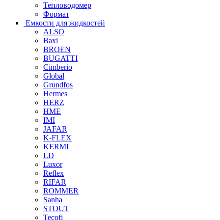
Тепловодомер
Формат
Емкости для жидкостей
ALSO
Baxi
BROEN
BUGATTI
Cimberio
Global
Grundfos
Hermes
HERZ
HME
IMI
JAFAR
K-FLEX
KERMI
LD
Luxor
Reflex
RIFAR
ROMMER
Sanha
STOUT
Tecofi