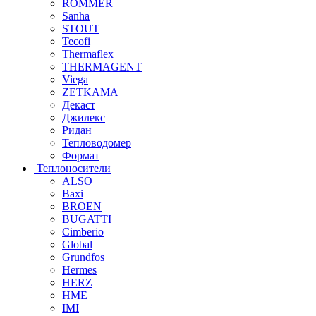
ROMMER
Sanha
STOUT
Tecofi
Thermaflex
THERMAGENT
Viega
ZETKAMA
Декаст
Джилекс
Ридан
Тепловодомер
Формат
Теплоносители
ALSO
Baxi
BROEN
BUGATTI
Cimberio
Global
Grundfos
Hermes
HERZ
HME
IMI