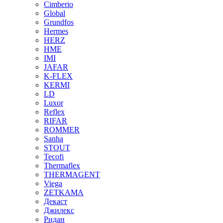
Cimberio
Global
Grundfos
Hermes
HERZ
HME
IMI
JAFAR
K-FLEX
KERMI
LD
Luxor
Reflex
RIFAR
ROMMER
Sanha
STOUT
Tecofi
Thermaflex
THERMAGENT
Viega
ZETKAMA
Декаст
Джилекс
Ридан