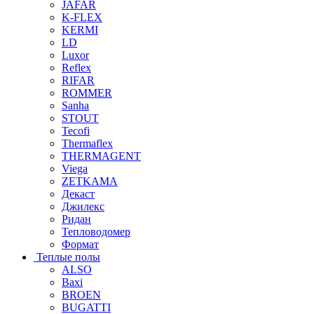
JAFAR
K-FLEX
KERMI
LD
Luxor
Reflex
RIFAR
ROMMER
Sanha
STOUT
Tecofi
Thermaflex
THERMAGENT
Viega
ZETKAMA
Декаст
Джилекс
Ридан
Тепловодомер
Формат
Теплые полы
ALSO
Baxi
BROEN
BUGATTI