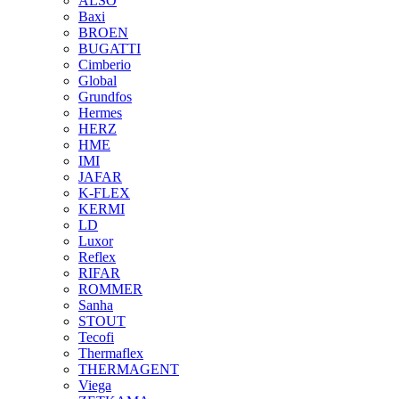
ALSO
Baxi
BROEN
BUGATTI
Cimberio
Global
Grundfos
Hermes
HERZ
HME
IMI
JAFAR
K-FLEX
KERMI
LD
Luxor
Reflex
RIFAR
ROMMER
Sanha
STOUT
Tecofi
Thermaflex
THERMAGENT
Viega