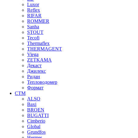
Luxor
Reflex
RIFAR
ROMMER
Sanha
STOUT
Tecofi
Thermaflex
THERMAGENT
Viega
ZETKAMA
Декаст
Джилекс
Ридан
Тепловодомер
Формат
СТМ
ALSO
Baxi
BROEN
BUGATTI
Cimberio
Global
Grundfos
Hermes