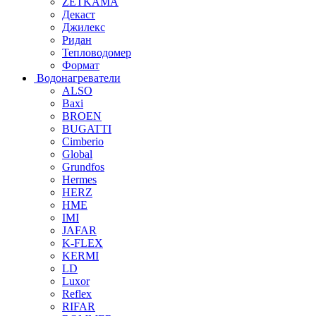
ZETKAMA
Декаст
Джилекс
Ридан
Тепловодомер
Формат
Водонагреватели
ALSO
Baxi
BROEN
BUGATTI
Cimberio
Global
Grundfos
Hermes
HERZ
HME
IMI
JAFAR
K-FLEX
KERMI
LD
Luxor
Reflex
RIFAR