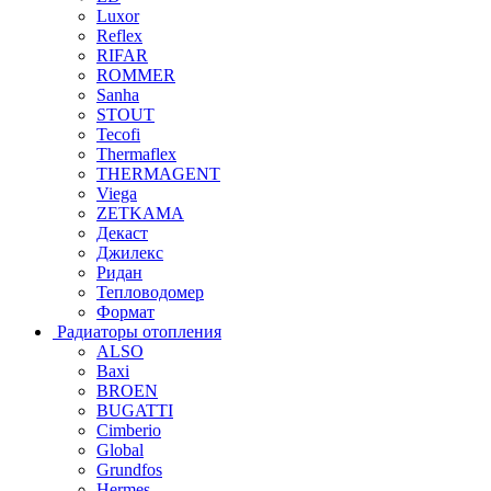
Luxor
Reflex
RIFAR
ROMMER
Sanha
STOUT
Tecofi
Thermaflex
THERMAGENT
Viega
ZETKAMA
Декаст
Джилекс
Ридан
Тепловодомер
Формат
Радиаторы отопления
ALSO
Baxi
BROEN
BUGATTI
Cimberio
Global
Grundfos
Hermes