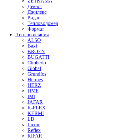
ZETKAMA
Декаст
Джилекс
Ридан
Тепловодомер
Формат
Теплоизоляция
ALSO
Baxi
BROEN
BUGATTI
Cimberio
Global
Grundfos
Hermes
HERZ
HME
IMI
JAFAR
K-FLEX
KERMI
LD
Luxor
Reflex
RIFAR