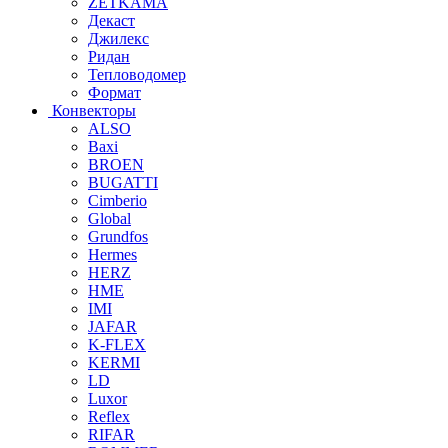
ZETKAMA
Декаст
Джилекс
Ридан
Тепловодомер
Формат
Конвекторы
ALSO
Baxi
BROEN
BUGATTI
Cimberio
Global
Grundfos
Hermes
HERZ
HME
IMI
JAFAR
K-FLEX
KERMI
LD
Luxor
Reflex
RIFAR