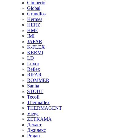
Cimberio
Global
Grundfos
Hermes
HERZ
HME
IMI
JAFAR
K-FLEX
KERMI
LD
Luxor
Reflex
RIFAR
ROMMER
Sanha
STOUT
Tecofi
Thermaflex
THERMAGENT
Viega
ZETKAMA
Декаст
Джилекс
Ридан