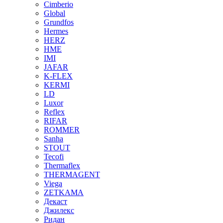
Cimberio
Global
Grundfos
Hermes
HERZ
HME
IMI
JAFAR
K-FLEX
KERMI
LD
Luxor
Reflex
RIFAR
ROMMER
Sanha
STOUT
Tecofi
Thermaflex
THERMAGENT
Viega
ZETKAMA
Декаст
Джилекс
Ридан