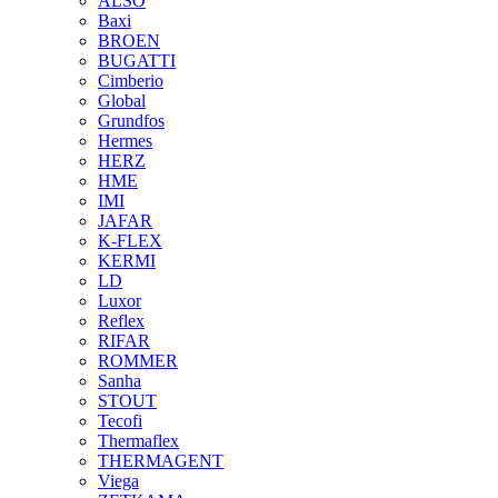
ALSO
Baxi
BROEN
BUGATTI
Cimberio
Global
Grundfos
Hermes
HERZ
HME
IMI
JAFAR
K-FLEX
KERMI
LD
Luxor
Reflex
RIFAR
ROMMER
Sanha
STOUT
Tecofi
Thermaflex
THERMAGENT
Viega