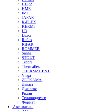
HERZ
HME
IMI
JAFAR
K-FLEX
KERMI
LD
Luxor
Reflex
RIFAR
ROMMER
Sanha
STOUT
Tecofi
Thermaflex
THERMAGENT
Viega
ZETKAMA
Декаст
Джилекс
Ридан
Тепловодомер
Формат
Автоматика