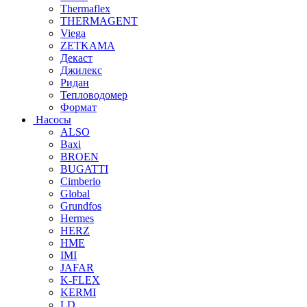
Thermaflex
THERMAGENT
Viega
ZETKAMA
Декаст
Джилекс
Ридан
Тепловодомер
Формат
Насосы
ALSO
Baxi
BROEN
BUGATTI
Cimberio
Global
Grundfos
Hermes
HERZ
HME
IMI
JAFAR
K-FLEX
KERMI
LD