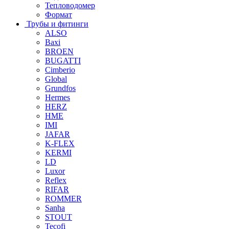
Тепловодомер
Формат
Трубы и фитинги
ALSO
Baxi
BROEN
BUGATTI
Cimberio
Global
Grundfos
Hermes
HERZ
HME
IMI
JAFAR
K-FLEX
KERMI
LD
Luxor
Reflex
RIFAR
ROMMER
Sanha
STOUT
Tecofi