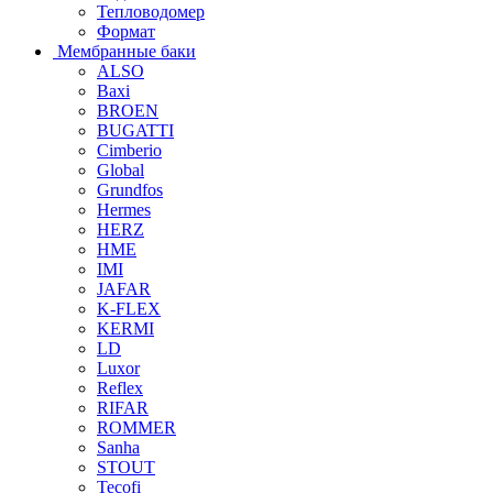
Тепловодомер
Формат
Мембранные баки
ALSO
Baxi
BROEN
BUGATTI
Cimberio
Global
Grundfos
Hermes
HERZ
HME
IMI
JAFAR
K-FLEX
KERMI
LD
Luxor
Reflex
RIFAR
ROMMER
Sanha
STOUT
Tecofi