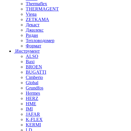
Thermaflex
THERMAGENT
Viega
ZETKAMA
Декаст
Джилекс
Ридан
Тепловодомер
Формат
Инструмент
ALSO
Baxi
BROEN
BUGATTI
Cimberio
Global
Grundfos
Hermes
HERZ
HME
IMI
JAFAR
K-FLEX
KERMI
LD