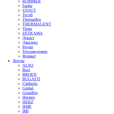
ROMMER
Sanha
STOUT
Tecofi
Thermaflex
THERMAGENT
Viega
ZETKAMA
Декаст
Джилекс
Ридан
Тепловодомер
Формат
Котлы
ALSO
Baxi
BROEN
BUGATTI
Cimberio
Global
Grundfos
Hermes
HERZ
HME
IMI