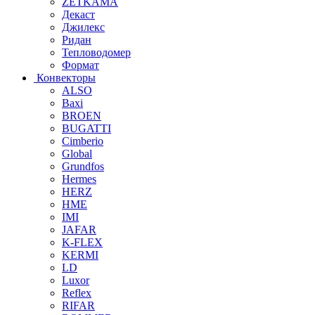
ZETKAMA
Декаст
Джилекс
Ридан
Тепловодомер
Формат
Конвекторы
ALSO
Baxi
BROEN
BUGATTI
Cimberio
Global
Grundfos
Hermes
HERZ
HME
IMI
JAFAR
K-FLEX
KERMI
LD
Luxor
Reflex
RIFAR