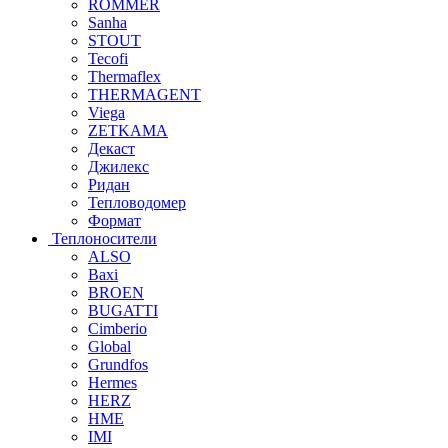
ROMMER
Sanha
STOUT
Tecofi
Thermaflex
THERMAGENT
Viega
ZETKAMA
Декаст
Джилекс
Ридан
Тепловодомер
Формат
Теплоносители
ALSO
Baxi
BROEN
BUGATTI
Cimberio
Global
Grundfos
Hermes
HERZ
HME
IMI