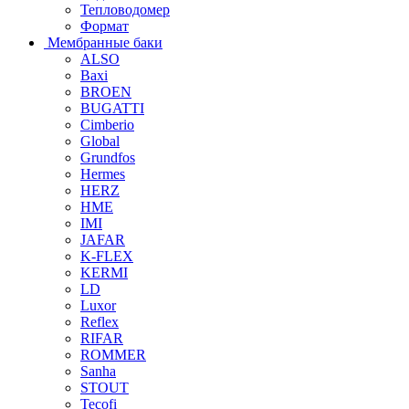
Тепловодомер
Формат
Мембранные баки
ALSO
Baxi
BROEN
BUGATTI
Cimberio
Global
Grundfos
Hermes
HERZ
HME
IMI
JAFAR
K-FLEX
KERMI
LD
Luxor
Reflex
RIFAR
ROMMER
Sanha
STOUT
Tecofi