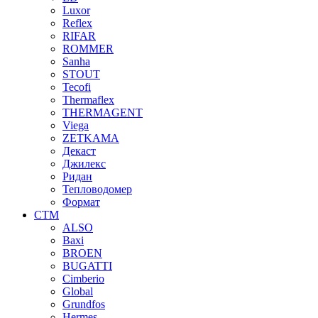
Luxor
Reflex
RIFAR
ROMMER
Sanha
STOUT
Tecofi
Thermaflex
THERMAGENT
Viega
ZETKAMA
Декаст
Джилекс
Ридан
Тепловодомер
Формат
СТМ
ALSO
Baxi
BROEN
BUGATTI
Cimberio
Global
Grundfos
Hermes