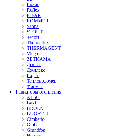
Luxor
Reflex
RIFAR
ROMMER
Sanha
STOUT
Tecofi
Thermaflex
THERMAGENT
Viega
ZETKAMA
Декаст
Джилекс
Ридан
Тепловодомер
Формат
Радиаторы отопления
ALSO
Baxi
BROEN
BUGATTI
Cimberio
Global
Grundfos
Hermes