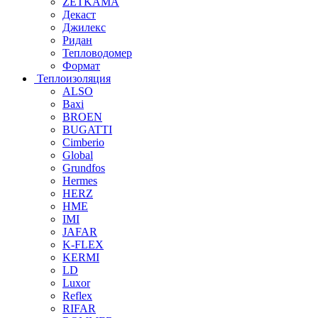
ZETKAMA
Декаст
Джилекс
Ридан
Тепловодомер
Формат
Теплоизоляция
ALSO
Baxi
BROEN
BUGATTI
Cimberio
Global
Grundfos
Hermes
HERZ
HME
IMI
JAFAR
K-FLEX
KERMI
LD
Luxor
Reflex
RIFAR