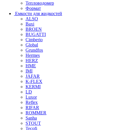
Тепловодомер
Формат
Емкости для жидкостей
ALSO
Baxi
BROEN
BUGATTI
Cimberio
Global
Grundfos
Hermes
HERZ
HME
IMI
JAFAR
K-FLEX
KERMI
LD
Luxor
Reflex
RIFAR
ROMMER
Sanha
STOUT
Tecofi