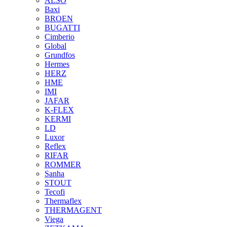
ALSO
Baxi
BROEN
BUGATTI
Cimberio
Global
Grundfos
Hermes
HERZ
HME
IMI
JAFAR
K-FLEX
KERMI
LD
Luxor
Reflex
RIFAR
ROMMER
Sanha
STOUT
Tecofi
Thermaflex
THERMAGENT
Viega