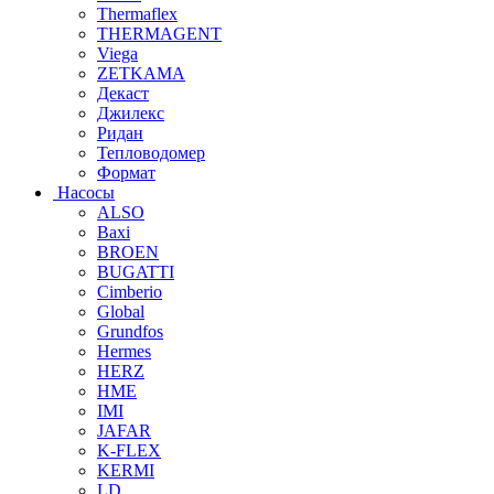
Thermaflex
THERMAGENT
Viega
ZETKAMA
Декаст
Джилекс
Ридан
Тепловодомер
Формат
Насосы
ALSO
Baxi
BROEN
BUGATTI
Cimberio
Global
Grundfos
Hermes
HERZ
HME
IMI
JAFAR
K-FLEX
KERMI
LD