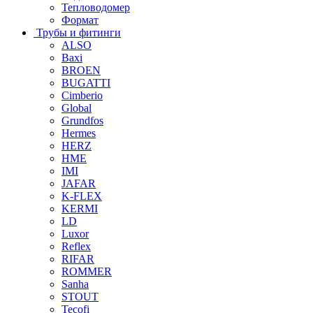
Тепловодомер
Формат
Трубы и фитинги
ALSO
Baxi
BROEN
BUGATTI
Cimberio
Global
Grundfos
Hermes
HERZ
HME
IMI
JAFAR
K-FLEX
KERMI
LD
Luxor
Reflex
RIFAR
ROMMER
Sanha
STOUT
Tecofi