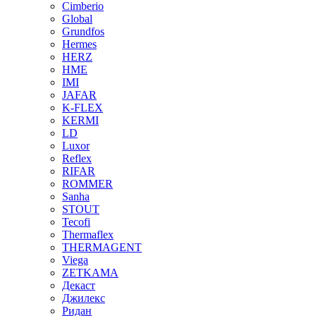
Cimberio
Global
Grundfos
Hermes
HERZ
HME
IMI
JAFAR
K-FLEX
KERMI
LD
Luxor
Reflex
RIFAR
ROMMER
Sanha
STOUT
Tecofi
Thermaflex
THERMAGENT
Viega
ZETKAMA
Декаст
Джилекс
Ридан