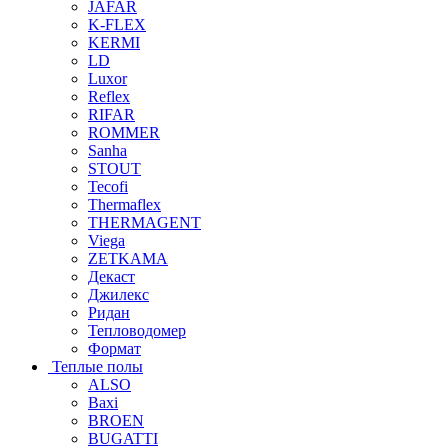
JAFAR
K-FLEX
KERMI
LD
Luxor
Reflex
RIFAR
ROMMER
Sanha
STOUT
Tecofi
Thermaflex
THERMAGENT
Viega
ZETKAMA
Декаст
Джилекс
Ридан
Тепловодомер
Формат
Теплые полы
ALSO
Baxi
BROEN
BUGATTI