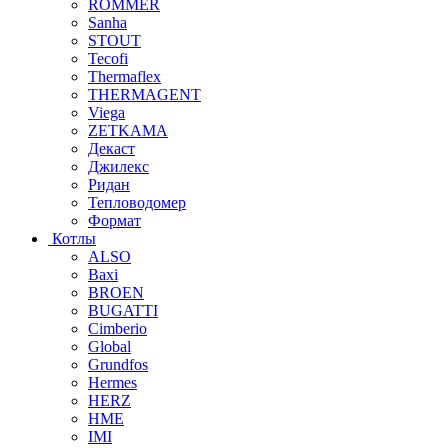
ROMMER
Sanha
STOUT
Tecofi
Thermaflex
THERMAGENT
Viega
ZETKAMA
Декаст
Джилекс
Ридан
Тепловодомер
Формат
Котлы
ALSO
Baxi
BROEN
BUGATTI
Cimberio
Global
Grundfos
Hermes
HERZ
HME
IMI