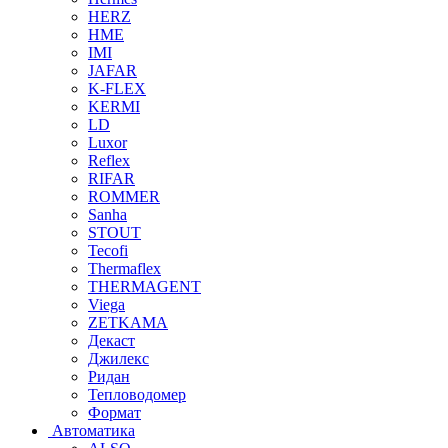
HERZ
HME
IMI
JAFAR
K-FLEX
KERMI
LD
Luxor
Reflex
RIFAR
ROMMER
Sanha
STOUT
Tecofi
Thermaflex
THERMAGENT
Viega
ZETKAMA
Декаст
Джилекс
Ридан
Тепловодомер
Формат
Автоматика