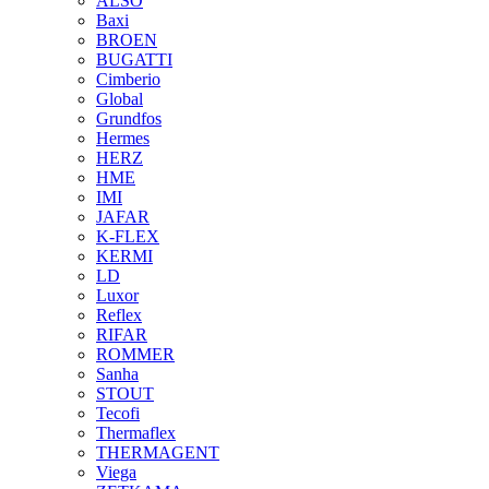
ALSO
Baxi
BROEN
BUGATTI
Cimberio
Global
Grundfos
Hermes
HERZ
HME
IMI
JAFAR
K-FLEX
KERMI
LD
Luxor
Reflex
RIFAR
ROMMER
Sanha
STOUT
Tecofi
Thermaflex
THERMAGENT
Viega