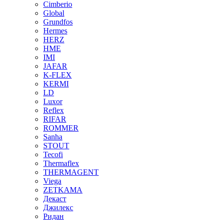
Cimberio
Global
Grundfos
Hermes
HERZ
HME
IMI
JAFAR
K-FLEX
KERMI
LD
Luxor
Reflex
RIFAR
ROMMER
Sanha
STOUT
Tecofi
Thermaflex
THERMAGENT
Viega
ZETKAMA
Декаст
Джилекс
Ридан