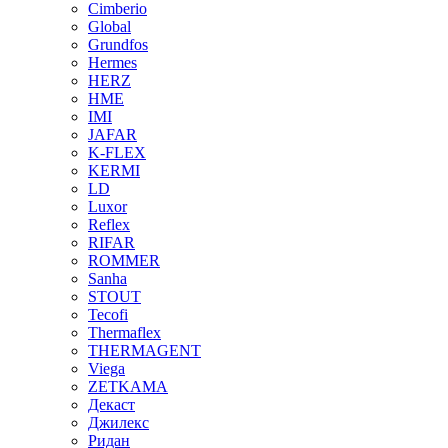
Cimberio
Global
Grundfos
Hermes
HERZ
HME
IMI
JAFAR
K-FLEX
KERMI
LD
Luxor
Reflex
RIFAR
ROMMER
Sanha
STOUT
Tecofi
Thermaflex
THERMAGENT
Viega
ZETKAMA
Декаст
Джилекс
Ридан