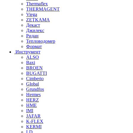
Thermaflex
THERMAGENT
Viega
ZETKAMA
Декаст
Джилекс
Ридан
Тепловодомер
Формат
Инструмент
ALSO
Baxi
BROEN
BUGATTI
Cimberio
Global
Grundfos
Hermes
HERZ
HME
IMI
JAFAR
K-FLEX
KERMI
LD