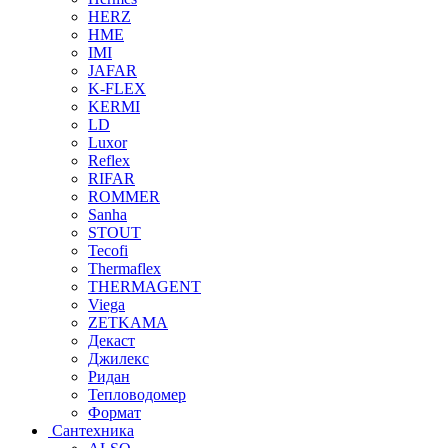
HERZ
HME
IMI
JAFAR
K-FLEX
KERMI
LD
Luxor
Reflex
RIFAR
ROMMER
Sanha
STOUT
Tecofi
Thermaflex
THERMAGENT
Viega
ZETKAMA
Декаст
Джилекс
Ридан
Тепловодомер
Формат
Сантехника