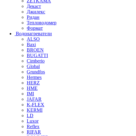
ZETKAMA
Декаст
Джилекс
Ридан
Тепловодомер
Формат
Водонагреватели
ALSO
Baxi
BROEN
BUGATTI
Cimberio
Global
Grundfos
Hermes
HERZ
HME
IMI
JAFAR
K-FLEX
KERMI
LD
Luxor
Reflex
RIFAR