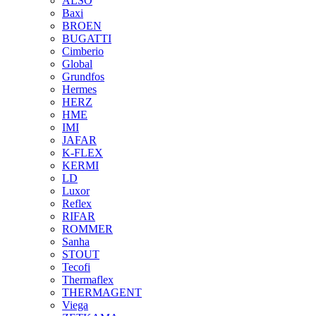
ALSO
Baxi
BROEN
BUGATTI
Cimberio
Global
Grundfos
Hermes
HERZ
HME
IMI
JAFAR
K-FLEX
KERMI
LD
Luxor
Reflex
RIFAR
ROMMER
Sanha
STOUT
Tecofi
Thermaflex
THERMAGENT
Viega