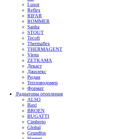
Luxor
Reflex
RIFAR
ROMMER
Sanha
STOUT
Tecofi
Thermaflex
THERMAGENT
Viega
ZETKAMA
Декаст
Джилекс
Ридан
Тепловодомер
Формат
Радиаторы отопления
ALSO
Baxi
BROEN
BUGATTI
Cimberio
Global
Grundfos
Hermes