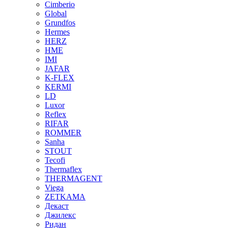
Cimberio
Global
Grundfos
Hermes
HERZ
HME
IMI
JAFAR
K-FLEX
KERMI
LD
Luxor
Reflex
RIFAR
ROMMER
Sanha
STOUT
Tecofi
Thermaflex
THERMAGENT
Viega
ZETKAMA
Декаст
Джилекс
Ридан