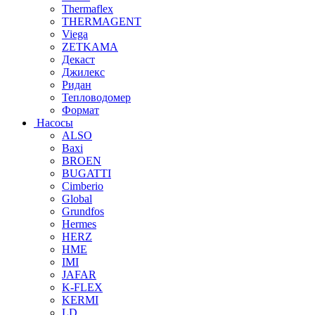
Thermaflex
THERMAGENT
Viega
ZETKAMA
Декаст
Джилекс
Ридан
Тепловодомер
Формат
Насосы
ALSO
Baxi
BROEN
BUGATTI
Cimberio
Global
Grundfos
Hermes
HERZ
HME
IMI
JAFAR
K-FLEX
KERMI
LD