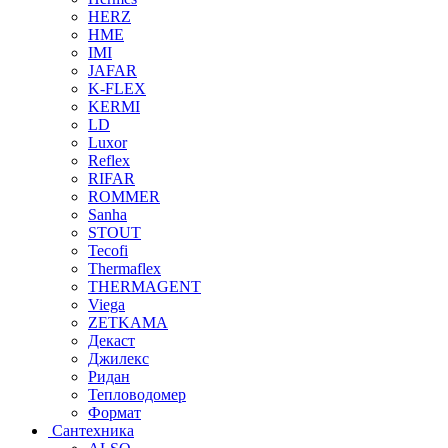
HERZ
HME
IMI
JAFAR
K-FLEX
KERMI
LD
Luxor
Reflex
RIFAR
ROMMER
Sanha
STOUT
Tecofi
Thermaflex
THERMAGENT
Viega
ZETKAMA
Декаст
Джилекс
Ридан
Тепловодомер
Формат
Сантехника