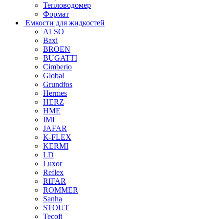
Тепловодомер
Формат
Емкости для жидкостей
ALSO
Baxi
BROEN
BUGATTI
Cimberio
Global
Grundfos
Hermes
HERZ
HME
IMI
JAFAR
K-FLEX
KERMI
LD
Luxor
Reflex
RIFAR
ROMMER
Sanha
STOUT
Tecofi