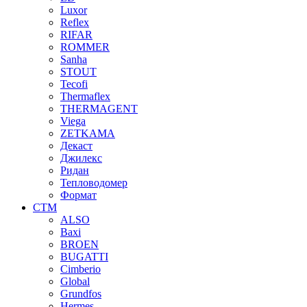
Luxor
Reflex
RIFAR
ROMMER
Sanha
STOUT
Tecofi
Thermaflex
THERMAGENT
Viega
ZETKAMA
Декаст
Джилекс
Ридан
Тепловодомер
Формат
СТМ
ALSO
Baxi
BROEN
BUGATTI
Cimberio
Global
Grundfos
Hermes