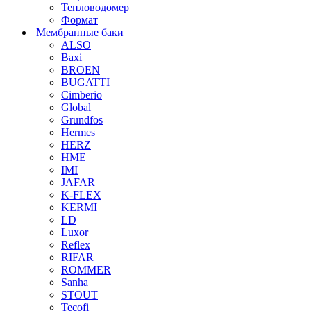
Тепловодомер
Формат
Мембранные баки
ALSO
Baxi
BROEN
BUGATTI
Cimberio
Global
Grundfos
Hermes
HERZ
HME
IMI
JAFAR
K-FLEX
KERMI
LD
Luxor
Reflex
RIFAR
ROMMER
Sanha
STOUT
Tecofi