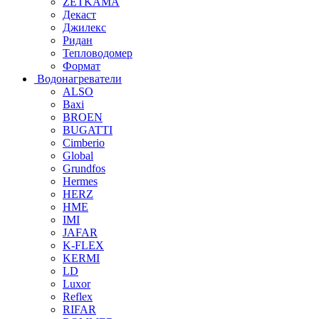
ZETKAMA
Декаст
Джилекс
Ридан
Тепловодомер
Формат
Водонагреватели
ALSO
Baxi
BROEN
BUGATTI
Cimberio
Global
Grundfos
Hermes
HERZ
HME
IMI
JAFAR
K-FLEX
KERMI
LD
Luxor
Reflex
RIFAR