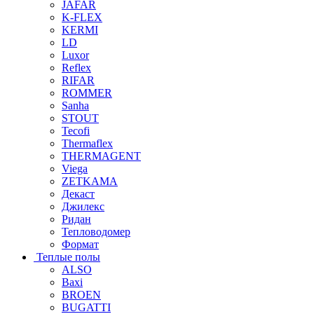
JAFAR
K-FLEX
KERMI
LD
Luxor
Reflex
RIFAR
ROMMER
Sanha
STOUT
Tecofi
Thermaflex
THERMAGENT
Viega
ZETKAMA
Декаст
Джилекс
Ридан
Тепловодомер
Формат
Теплые полы
ALSO
Baxi
BROEN
BUGATTI