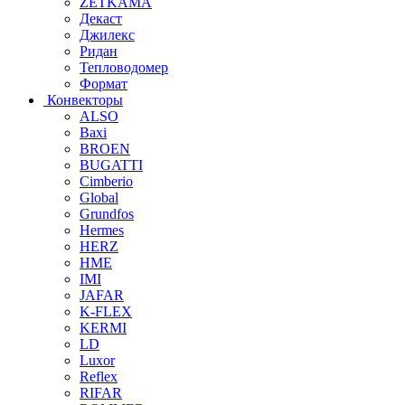
ZETKAMA
Декаст
Джилекс
Ридан
Тепловодомер
Формат
Конвекторы
ALSO
Baxi
BROEN
BUGATTI
Cimberio
Global
Grundfos
Hermes
HERZ
HME
IMI
JAFAR
K-FLEX
KERMI
LD
Luxor
Reflex
RIFAR