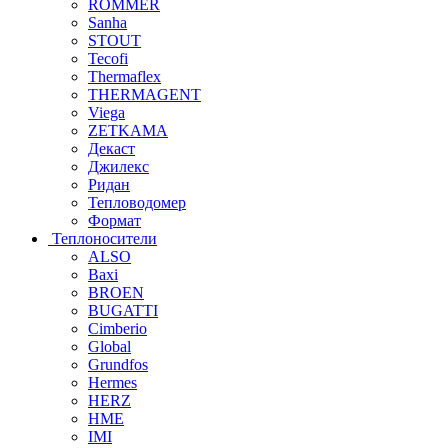
ROMMER
Sanha
STOUT
Tecofi
Thermaflex
THERMAGENT
Viega
ZETKAMA
Декаст
Джилекс
Ридан
Тепловодомер
Формат
Теплоносители
ALSO
Baxi
BROEN
BUGATTI
Cimberio
Global
Grundfos
Hermes
HERZ
HME
IMI