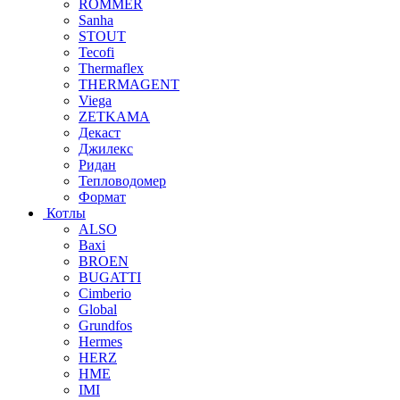
ROMMER
Sanha
STOUT
Tecofi
Thermaflex
THERMAGENT
Viega
ZETKAMA
Декаст
Джилекс
Ридан
Тепловодомер
Формат
Котлы
ALSO
Baxi
BROEN
BUGATTI
Cimberio
Global
Grundfos
Hermes
HERZ
HME
IMI