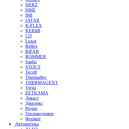
HERZ
HME
IMI
JAFAR
K-FLEX
KERMI
LD
Luxor
Reflex
RIFAR
ROMMER
Sanha
STOUT
Tecofi
Thermaflex
THERMAGENT
Viega
ZETKAMA
Декаст
Джилекс
Ридан
Тепловодомер
Формат
Автоматика