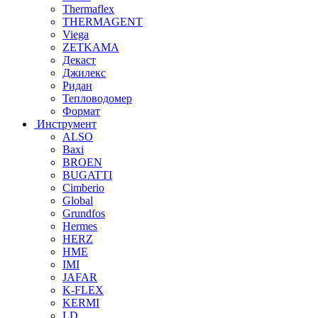
Thermaflex
THERMAGENT
Viega
ZETKAMA
Декаст
Джилекс
Ридан
Тепловодомер
Формат
Инструмент
ALSO
Baxi
BROEN
BUGATTI
Cimberio
Global
Grundfos
Hermes
HERZ
HME
IMI
JAFAR
K-FLEX
KERMI
LD