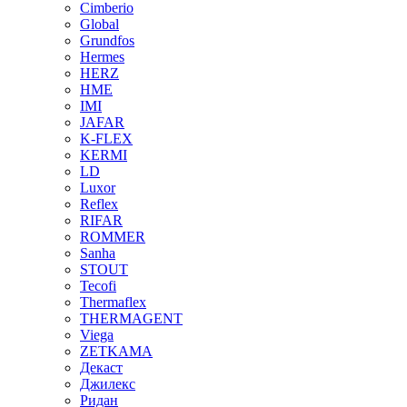
Cimberio
Global
Grundfos
Hermes
HERZ
HME
IMI
JAFAR
K-FLEX
KERMI
LD
Luxor
Reflex
RIFAR
ROMMER
Sanha
STOUT
Tecofi
Thermaflex
THERMAGENT
Viega
ZETKAMA
Декаст
Джилекс
Ридан