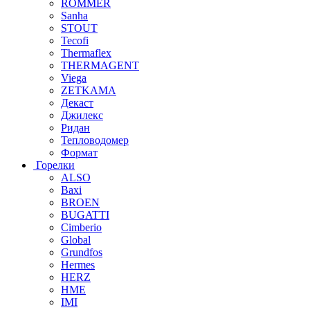
ROMMER
Sanha
STOUT
Tecofi
Thermaflex
THERMAGENT
Viega
ZETKAMA
Декаст
Джилекс
Ридан
Тепловодомер
Формат
Горелки
ALSO
Baxi
BROEN
BUGATTI
Cimberio
Global
Grundfos
Hermes
HERZ
HME
IMI