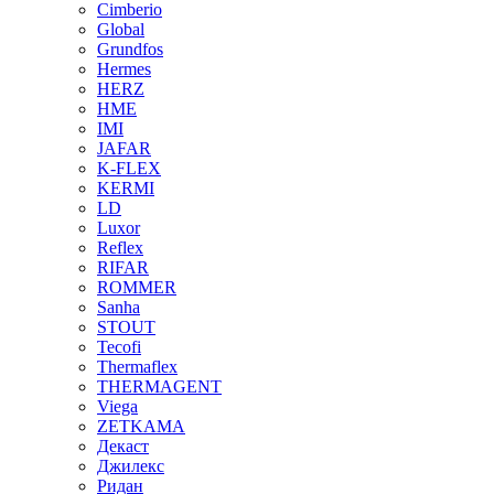
Cimberio
Global
Grundfos
Hermes
HERZ
HME
IMI
JAFAR
K-FLEX
KERMI
LD
Luxor
Reflex
RIFAR
ROMMER
Sanha
STOUT
Tecofi
Thermaflex
THERMAGENT
Viega
ZETKAMA
Декаст
Джилекс
Ридан