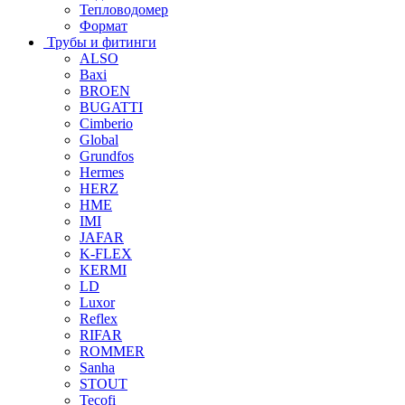
Тепловодомер
Формат
Трубы и фитинги
ALSO
Baxi
BROEN
BUGATTI
Cimberio
Global
Grundfos
Hermes
HERZ
HME
IMI
JAFAR
K-FLEX
KERMI
LD
Luxor
Reflex
RIFAR
ROMMER
Sanha
STOUT
Tecofi