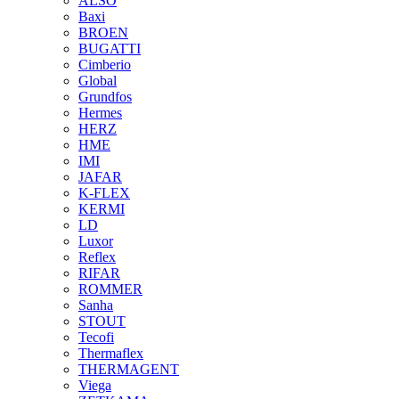
ALSO
Baxi
BROEN
BUGATTI
Cimberio
Global
Grundfos
Hermes
HERZ
HME
IMI
JAFAR
K-FLEX
KERMI
LD
Luxor
Reflex
RIFAR
ROMMER
Sanha
STOUT
Tecofi
Thermaflex
THERMAGENT
Viega