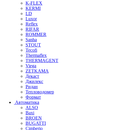
K-FLEX
KERMI
LD
Luxor
Reflex
RIFAR
ROMMER
Sanha
STOUT
Tecofi
Thermaflex
THERMAGENT
Viega
ZETKAMA
Декаст
Джилекс
Ридан
Тепловодомер
Формат
Автоматика
ALSO
Baxi
BROEN
BUGATTI
Cimberio