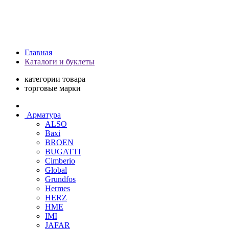
Главная
Каталоги и буклеты
категории товара
торговые марки
Арматура
ALSO
Baxi
BROEN
BUGATTI
Cimberio
Global
Grundfos
Hermes
HERZ
HME
IMI
JAFAR