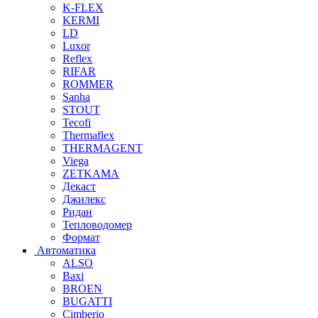
K-FLEX
KERMI
LD
Luxor
Reflex
RIFAR
ROMMER
Sanha
STOUT
Tecofi
Thermaflex
THERMAGENT
Viega
ZETKAMA
Декаст
Джилекс
Ридан
Тепловодомер
Формат
Автоматика
ALSO
Baxi
BROEN
BUGATTI
Cimberio