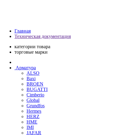
Главная
Техническая документация
категории товара
торговые марки
Арматура
ALSO
Baxi
BROEN
BUGATTI
Cimberio
Global
Grundfos
Hermes
HERZ
HME
IMI
JAFAR