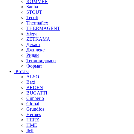
ROMMER
Sanha
STOUT
Tecofi
Thermaflex
THERMAGENT
Viega
ZETKAMA
Декаст
Джилекс
Ридан
Тепловодомер
Формат
Котлы
ALSO
Baxi
BROEN
BUGATTI
Cimberio
Global
Grundfos
Hermes
HERZ
HME
IMI