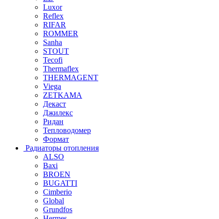
Luxor
Reflex
RIFAR
ROMMER
Sanha
STOUT
Tecofi
Thermaflex
THERMAGENT
Viega
ZETKAMA
Декаст
Джилекс
Ридан
Тепловодомер
Формат
Радиаторы отопления
ALSO
Baxi
BROEN
BUGATTI
Cimberio
Global
Grundfos
Hermes