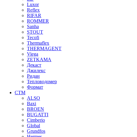
Luxor
Reflex
RIFAR
ROMMER
Sanha
STOUT
Tecofi
Thermaflex
THERMAGENT
Viega
ZETKAMA
Декаст
Джилекс
Ридан
Тепловодомер
Формат
СТМ
ALSO
Baxi
BROEN
BUGATTI
Cimberio
Global
Grundfos
Hermes