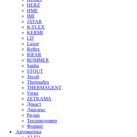
HERZ
HME
IMI
JAFAR
K-FLEX
KERMI
LD
Luxor
Reflex
RIFAR
ROMMER
Sanha
STOUT
Tecofi
Thermaflex
THERMAGENT
Viega
ZETKAMA
Декаст
Джилекс
Ридан
Тепловодомер
Формат
Автоматика