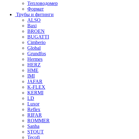
Тепловодомер
Формат
Трубы и фитинги
ALSO
Baxi
BROEN
BUGATTI
Cimberio
Global
Grundfos
Hermes
HERZ
HME
IMI
JAFAR
K-FLEX
KERMI
LD
Luxor
Reflex
RIFAR
ROMMER
Sanha
STOUT
Tecofi