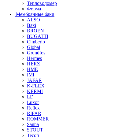
Тепловодомер
Формат
Мембранные баки
ALSO
Baxi
BROEN
BUGATTI
Cimberio
Global
Grundfos
Hermes
HERZ
HME
IMI
JAFAR
K-FLEX
KERMI
LD
Luxor
Reflex
RIFAR
ROMMER
Sanha
STOUT
Tecofi