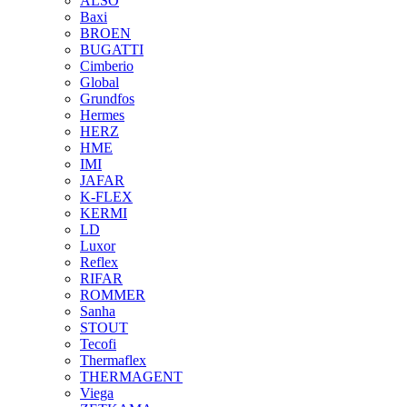
ALSO
Baxi
BROEN
BUGATTI
Cimberio
Global
Grundfos
Hermes
HERZ
HME
IMI
JAFAR
K-FLEX
KERMI
LD
Luxor
Reflex
RIFAR
ROMMER
Sanha
STOUT
Tecofi
Thermaflex
THERMAGENT
Viega