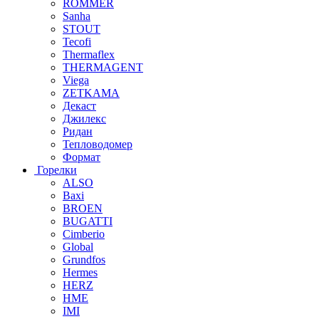
ROMMER
Sanha
STOUT
Tecofi
Thermaflex
THERMAGENT
Viega
ZETKAMA
Декаст
Джилекс
Ридан
Тепловодомер
Формат
Горелки
ALSO
Baxi
BROEN
BUGATTI
Cimberio
Global
Grundfos
Hermes
HERZ
HME
IMI