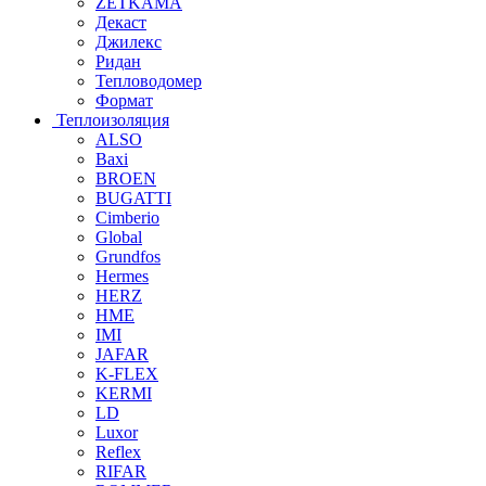
ZETKAMA
Декаст
Джилекс
Ридан
Тепловодомер
Формат
Теплоизоляция
ALSO
Baxi
BROEN
BUGATTI
Cimberio
Global
Grundfos
Hermes
HERZ
HME
IMI
JAFAR
K-FLEX
KERMI
LD
Luxor
Reflex
RIFAR