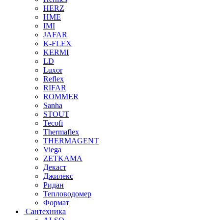
HERZ
HME
IMI
JAFAR
K-FLEX
KERMI
LD
Luxor
Reflex
RIFAR
ROMMER
Sanha
STOUT
Tecofi
Thermaflex
THERMAGENT
Viega
ZETKAMA
Декаст
Джилекс
Ридан
Тепловодомер
Формат
Сантехника