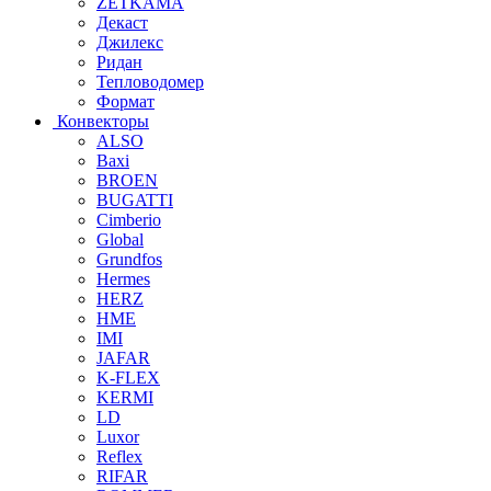
ZETKAMA
Декаст
Джилекс
Ридан
Тепловодомер
Формат
Конвекторы
ALSO
Baxi
BROEN
BUGATTI
Cimberio
Global
Grundfos
Hermes
HERZ
HME
IMI
JAFAR
K-FLEX
KERMI
LD
Luxor
Reflex
RIFAR