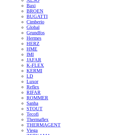
ALSO
Baxi
BROEN
BUGATTI
Cimberio
Global
Grundfos
Hermes
HERZ
HME
IMI
JAFAR
K-FLEX
KERMI
LD
Luxor
Reflex
RIFAR
ROMMER
Sanha
STOUT
Tecofi
Thermaflex
THERMAGENT
Viega