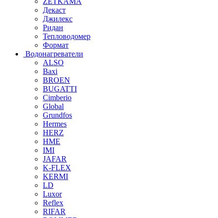
ZETKAMA
Декаст
Джилекс
Ридан
Тепловодомер
Формат
Водонагреватели
ALSO
Baxi
BROEN
BUGATTI
Cimberio
Global
Grundfos
Hermes
HERZ
HME
IMI
JAFAR
K-FLEX
KERMI
LD
Luxor
Reflex
RIFAR