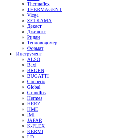
Thermaflex
THERMAGENT
Viega
ZETKAMA
Декаст
Джилекс
Ридан
Тепловодомер
Формат
Инструмент
ALSO
Baxi
BROEN
BUGATTI
Cimberio
Global
Grundfos
Hermes
HERZ
HME
IMI
JAFAR
K-FLEX
KERMI
LD