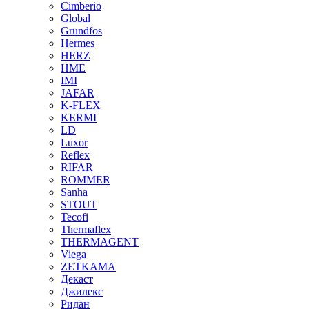
Cimberio
Global
Grundfos
Hermes
HERZ
HME
IMI
JAFAR
K-FLEX
KERMI
LD
Luxor
Reflex
RIFAR
ROMMER
Sanha
STOUT
Tecofi
Thermaflex
THERMAGENT
Viega
ZETKAMA
Декаст
Джилекс
Ридан