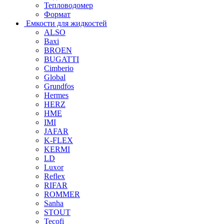
Тепловодомер
Формат
Емкости для жидкостей
ALSO
Baxi
BROEN
BUGATTI
Cimberio
Global
Grundfos
Hermes
HERZ
HME
IMI
JAFAR
K-FLEX
KERMI
LD
Luxor
Reflex
RIFAR
ROMMER
Sanha
STOUT
Tecofi