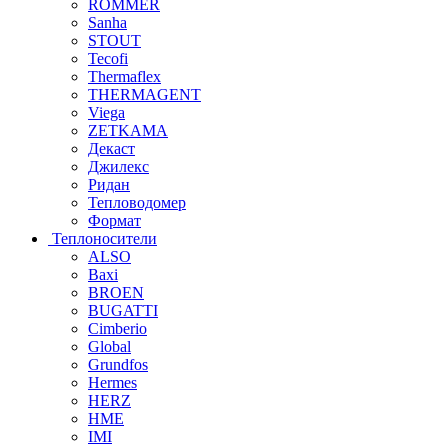
ROMMER
Sanha
STOUT
Tecofi
Thermaflex
THERMAGENT
Viega
ZETKAMA
Декаст
Джилекс
Ридан
Тепловодомер
Формат
Теплоносители
ALSO
Baxi
BROEN
BUGATTI
Cimberio
Global
Grundfos
Hermes
HERZ
HME
IMI