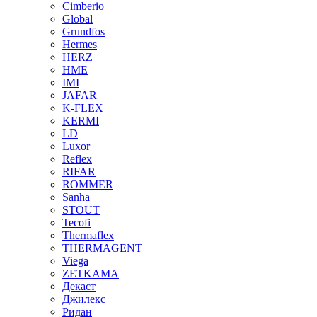
Cimberio
Global
Grundfos
Hermes
HERZ
HME
IMI
JAFAR
K-FLEX
KERMI
LD
Luxor
Reflex
RIFAR
ROMMER
Sanha
STOUT
Tecofi
Thermaflex
THERMAGENT
Viega
ZETKAMA
Декаст
Джилекс
Ридан