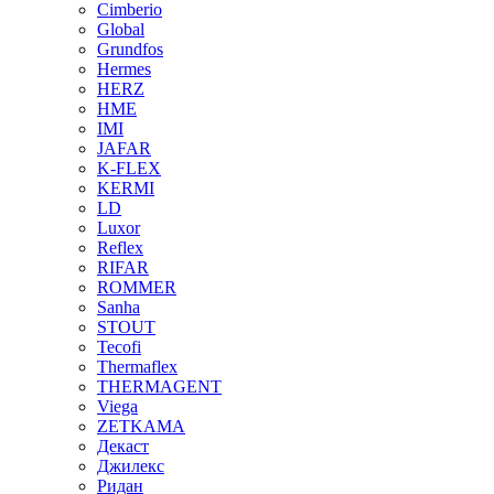
Cimberio
Global
Grundfos
Hermes
HERZ
HME
IMI
JAFAR
K-FLEX
KERMI
LD
Luxor
Reflex
RIFAR
ROMMER
Sanha
STOUT
Tecofi
Thermaflex
THERMAGENT
Viega
ZETKAMA
Декаст
Джилекс
Ридан