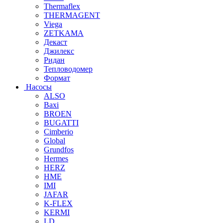
Thermaflex
THERMAGENT
Viega
ZETKAMA
Декаст
Джилекс
Ридан
Тепловодомер
Формат
Насосы
ALSO
Baxi
BROEN
BUGATTI
Cimberio
Global
Grundfos
Hermes
HERZ
HME
IMI
JAFAR
K-FLEX
KERMI
LD