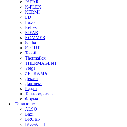
JAFAR
K-FLEX
KERMI
LD
Luxor
Reflex
RIFAR
ROMMER
Sanha
STOUT
Tecofi
Thermaflex
THERMAGENT
Viega
ZETKAMA
Декаст
Джилекс
Ридан
Тепловодомер
Формат
Теплые полы
ALSO
Baxi
BROEN
BUGATTI