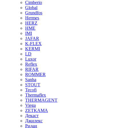
Cimberio
Global
Grundfos
Hermes
HERZ
HME
IMI
JAFAR
K-FLEX
KERMI
LD
Luxor
Reflex
RIFAR
ROMMER
Sanha
STOUT
Tecofi
Thermaflex
THERMAGENT
Viega
ZETKAMA
Декаст
Джилекс
Ридан