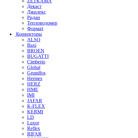
ZETKAMA
Декаст
Джилекс
Ридан
Тепловодомер
Формат
Конвекторы
ALSO
Baxi
BROEN
BUGATTI
Cimberio
Global
Grundfos
Hermes
HERZ
HME
IMI
JAFAR
K-FLEX
KERMI
LD
Luxor
Reflex
RIFAR