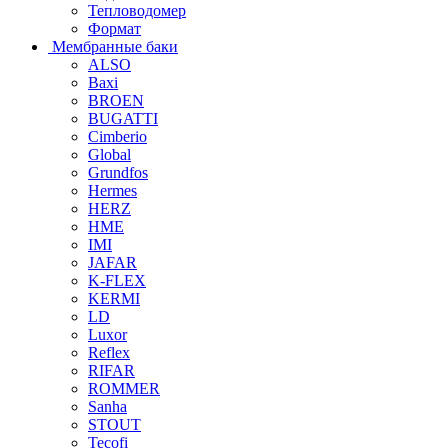
Тепловодомер
Формат
Мембранные баки
ALSO
Baxi
BROEN
BUGATTI
Cimberio
Global
Grundfos
Hermes
HERZ
HME
IMI
JAFAR
K-FLEX
KERMI
LD
Luxor
Reflex
RIFAR
ROMMER
Sanha
STOUT
Tecofi