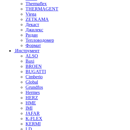
Thermaflex
THERMAGENT
Viega
ZETKAMA
Декаст
Джилекс
Ридан
Тепловодомер
Формат
Инструмент
ALSO
Baxi
BROEN
BUGATTI
Cimberio
Global
Grundfos
Hermes
HERZ
HME
IMI
JAFAR
K-FLEX
KERMI
LD