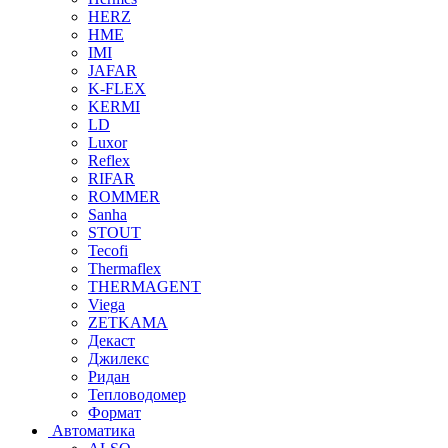
HERZ
HME
IMI
JAFAR
K-FLEX
KERMI
LD
Luxor
Reflex
RIFAR
ROMMER
Sanha
STOUT
Tecofi
Thermaflex
THERMAGENT
Viega
ZETKAMA
Декаст
Джилекс
Ридан
Тепловодомер
Формат
Автоматика