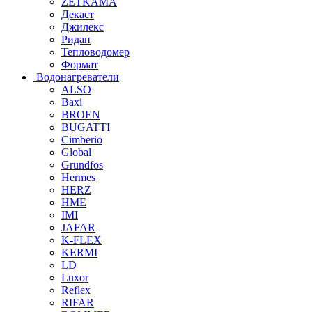
ZETKAMA
Декаст
Джилекс
Ридан
Тепловодомер
Формат
Водонагреватели
ALSO
Baxi
BROEN
BUGATTI
Cimberio
Global
Grundfos
Hermes
HERZ
HME
IMI
JAFAR
K-FLEX
KERMI
LD
Luxor
Reflex
RIFAR