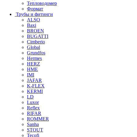
Тепловодомер
Формат
Трубы и фитинги
ALSO
Baxi
BROEN
BUGATTI
Cimberio
Global
Grundfos
Hermes
HERZ
HME
IMI
JAFAR
K-FLEX
KERMI
LD
Luxor
Reflex
RIFAR
ROMMER
Sanha
STOUT
Tecofi