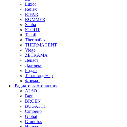
Luxor
Reflex
RIFAR
ROMMER
Sanha
STOUT
Tecofi
Thermaflex
THERMAGENT
Viega
ZETKAMA
Декаст
Джилекс
Ридан
Тепловодомер
Формат
Радиаторы отопления
ALSO
Baxi
BROEN
BUGATTI
Cimberio
Global
Grundfos
Hermes