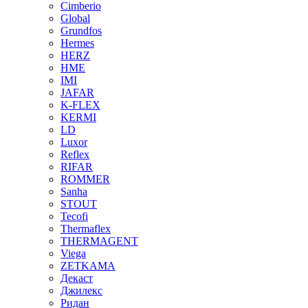
Cimberio
Global
Grundfos
Hermes
HERZ
HME
IMI
JAFAR
K-FLEX
KERMI
LD
Luxor
Reflex
RIFAR
ROMMER
Sanha
STOUT
Tecofi
Thermaflex
THERMAGENT
Viega
ZETKAMA
Декаст
Джилекс
Ридан