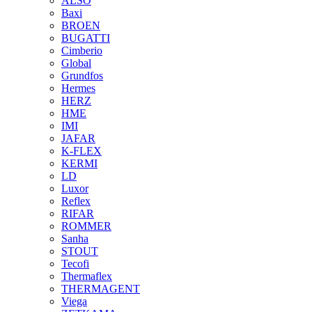
ALSO
Baxi
BROEN
BUGATTI
Cimberio
Global
Grundfos
Hermes
HERZ
HME
IMI
JAFAR
K-FLEX
KERMI
LD
Luxor
Reflex
RIFAR
ROMMER
Sanha
STOUT
Tecofi
Thermaflex
THERMAGENT
Viega