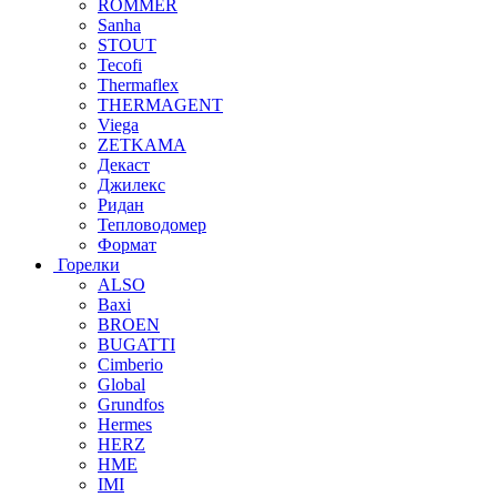
ROMMER
Sanha
STOUT
Tecofi
Thermaflex
THERMAGENT
Viega
ZETKAMA
Декаст
Джилекс
Ридан
Тепловодомер
Формат
Горелки
ALSO
Baxi
BROEN
BUGATTI
Cimberio
Global
Grundfos
Hermes
HERZ
HME
IMI