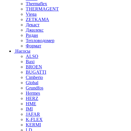
Thermaflex
THERMAGENT
Viega
ZETKAMA
Декаст
Джилекс
Ридан
Тепловодомер
Формат
Насосы
ALSO
Baxi
BROEN
BUGATTI
Cimberio
Global
Grundfos
Hermes
HERZ
HME
IMI
JAFAR
K-FLEX
KERMI
LD