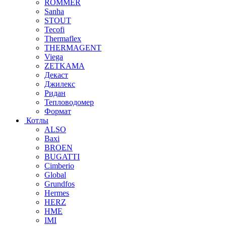
ROMMER
Sanha
STOUT
Tecofi
Thermaflex
THERMAGENT
Viega
ZETKAMA
Декаст
Джилекс
Ридан
Тепловодомер
Формат
Котлы
ALSO
Baxi
BROEN
BUGATTI
Cimberio
Global
Grundfos
Hermes
HERZ
HME
IMI