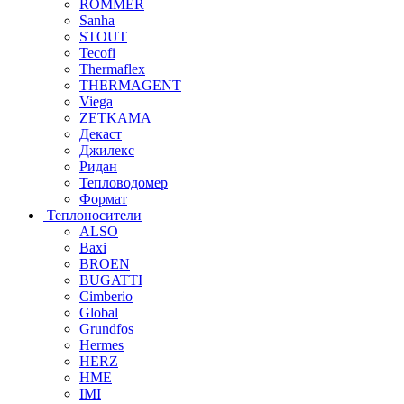
ROMMER
Sanha
STOUT
Tecofi
Thermaflex
THERMAGENT
Viega
ZETKAMA
Декаст
Джилекс
Ридан
Тепловодомер
Формат
Теплоносители
ALSO
Baxi
BROEN
BUGATTI
Cimberio
Global
Grundfos
Hermes
HERZ
HME
IMI