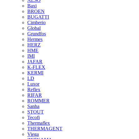
ALSO
Baxi
BROEN
BUGATTI
Cimberio
Global
Grundfos
Hermes
HERZ
HME
IMI
JAFAR
K-FLEX
KERMI
LD
Luxor
Reflex
RIFAR
ROMMER
Sanha
STOUT
Tecofi
Thermaflex
THERMAGENT
Viega