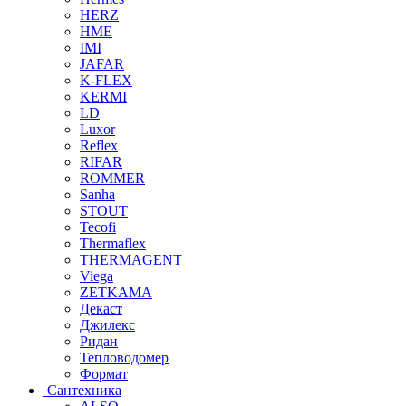
HERZ
HME
IMI
JAFAR
K-FLEX
KERMI
LD
Luxor
Reflex
RIFAR
ROMMER
Sanha
STOUT
Tecofi
Thermaflex
THERMAGENT
Viega
ZETKAMA
Декаст
Джилекс
Ридан
Тепловодомер
Формат
Сантехника