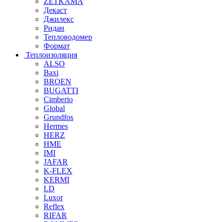
ZETKAMA
Декаст
Джилекс
Ридан
Тепловодомер
Формат
Теплоизоляция
ALSO
Baxi
BROEN
BUGATTI
Cimberio
Global
Grundfos
Hermes
HERZ
HME
IMI
JAFAR
K-FLEX
KERMI
LD
Luxor
Reflex
RIFAR