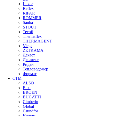
Luxor
Reflex
RIFAR
ROMMER
Sanha
STOUT
Tecofi
Thermaflex
THERMAGENT
Viega
ZETKAMA
Декаст
Джилекс
Ридан
Тепловодомер
Формат
СТМ
ALSO
Baxi
BROEN
BUGATTI
Cimberio
Global
Grundfos
Hermes