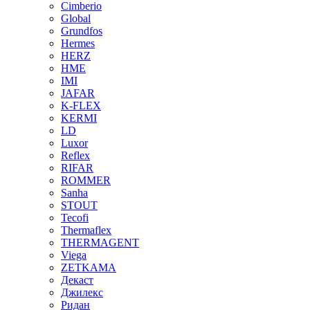
Cimberio
Global
Grundfos
Hermes
HERZ
HME
IMI
JAFAR
K-FLEX
KERMI
LD
Luxor
Reflex
RIFAR
ROMMER
Sanha
STOUT
Tecofi
Thermaflex
THERMAGENT
Viega
ZETKAMA
Декаст
Джилекс
Ридан