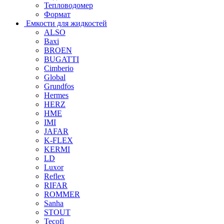
Тепловодомер
Формат
Емкости для жидкостей
ALSO
Baxi
BROEN
BUGATTI
Cimberio
Global
Grundfos
Hermes
HERZ
HME
IMI
JAFAR
K-FLEX
KERMI
LD
Luxor
Reflex
RIFAR
ROMMER
Sanha
STOUT
Tecofi