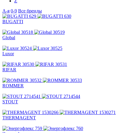
Z
А-я
0-9
Все бренды
BUGATTI
Global
Luxor
RIFAR
ROMMER
STOUT
THERMAGENT