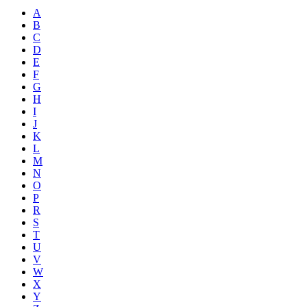
A
B
C
D
E
F
G
H
I
J
K
L
M
N
O
P
R
S
T
U
V
W
X
Y