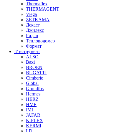
Thermaflex
THERMAGENT
Viega
ZETKAMA
Декаст
Джилекс
Ридан
Тепловодомер
Формат
Инструмент
ALSO
Baxi
BROEN
BUGATTI
Cimberio
Global
Grundfos
Hermes
HERZ
HME
IMI
JAFAR
K-FLEX
KERMI
LD