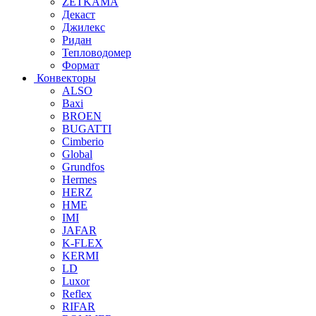
ZETKAMA
Декаст
Джилекс
Ридан
Тепловодомер
Формат
Конвекторы
ALSO
Baxi
BROEN
BUGATTI
Cimberio
Global
Grundfos
Hermes
HERZ
HME
IMI
JAFAR
K-FLEX
KERMI
LD
Luxor
Reflex
RIFAR