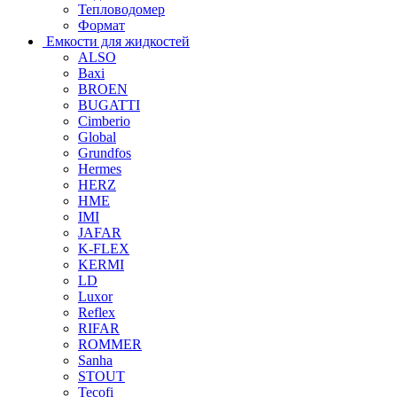
Тепловодомер
Формат
Емкости для жидкостей
ALSO
Baxi
BROEN
BUGATTI
Cimberio
Global
Grundfos
Hermes
HERZ
HME
IMI
JAFAR
K-FLEX
KERMI
LD
Luxor
Reflex
RIFAR
ROMMER
Sanha
STOUT
Tecofi