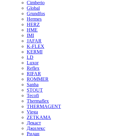
Cimberio
Global
Grundfos
Hermes
HERZ
HME
IMI
JAFAR
K-FLEX
KERMI
LD
Luxor
Reflex
RIFAR
ROMMER
Sanha
STOUT
Tecofi
Thermaflex
THERMAGENT
Viega
ZETKAMA
Декаст
Джилекс
Ридан