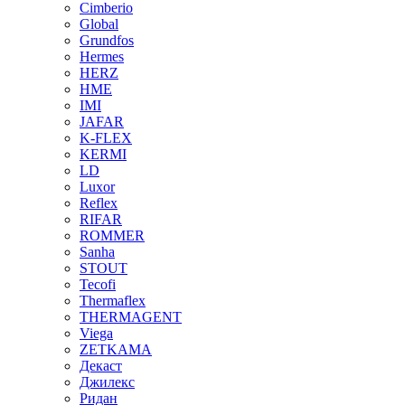
Cimberio
Global
Grundfos
Hermes
HERZ
HME
IMI
JAFAR
K-FLEX
KERMI
LD
Luxor
Reflex
RIFAR
ROMMER
Sanha
STOUT
Tecofi
Thermaflex
THERMAGENT
Viega
ZETKAMA
Декаст
Джилекс
Ридан