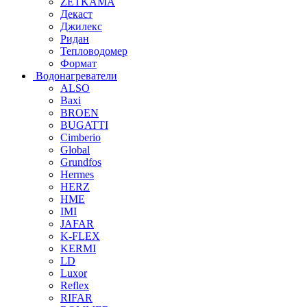
ZETKAMA
Декаст
Джилекс
Ридан
Тепловодомер
Формат
Водонагреватели
ALSO
Baxi
BROEN
BUGATTI
Cimberio
Global
Grundfos
Hermes
HERZ
HME
IMI
JAFAR
K-FLEX
KERMI
LD
Luxor
Reflex
RIFAR