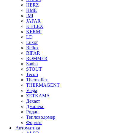
HERZ
HME
IMI
JAFAR
K-FLEX
KERMI
LD
Luxor
Reflex
RIFAR
ROMMER
Sanha
STOUT
Tecofi
Thermaflex
THERMAGENT
Viega
ZETKAMA
Декаст
Джилекс
Ридан
Тепловодомер
Формат
Автоматика