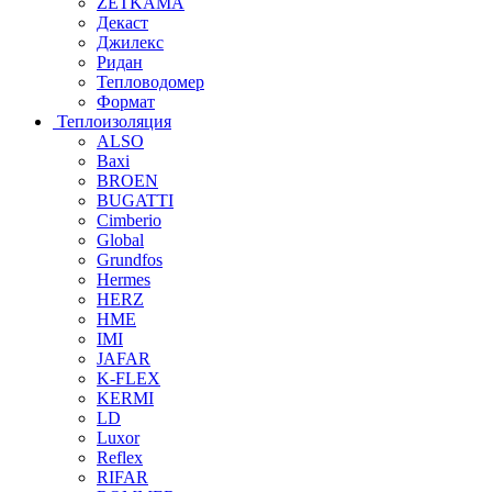
ZETKAMA
Декаст
Джилекс
Ридан
Тепловодомер
Формат
Теплоизоляция
ALSO
Baxi
BROEN
BUGATTI
Cimberio
Global
Grundfos
Hermes
HERZ
HME
IMI
JAFAR
K-FLEX
KERMI
LD
Luxor
Reflex
RIFAR