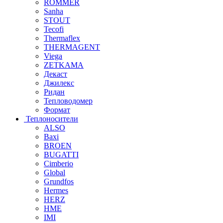
ROMMER
Sanha
STOUT
Tecofi
Thermaflex
THERMAGENT
Viega
ZETKAMA
Декаст
Джилекс
Ридан
Тепловодомер
Формат
Теплоносители
ALSO
Baxi
BROEN
BUGATTI
Cimberio
Global
Grundfos
Hermes
HERZ
HME
IMI