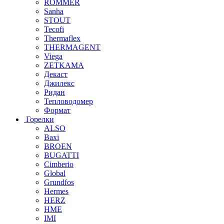
ROMMER
Sanha
STOUT
Tecofi
Thermaflex
THERMAGENT
Viega
ZETKAMA
Декаст
Джилекс
Ридан
Тепловодомер
Формат
Горелки
ALSO
Baxi
BROEN
BUGATTI
Cimberio
Global
Grundfos
Hermes
HERZ
HME
IMI