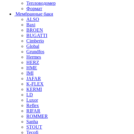
Тепловодомер
Формат
Мембранные баки
ALSO
Baxi
BROEN
BUGATTI
Cimberio
Global
Grundfos
Hermes
HERZ
HME
IMI
JAFAR
K-FLEX
KERMI
LD
Luxor
Reflex
RIFAR
ROMMER
Sanha
STOUT
Tecofi