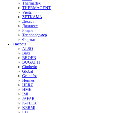
Thermaflex
THERMAGENT
Viega
ZETKAMA
Декаст
Джилекс
Ридан
Тепловодомер
Формат
Насосы
ALSO
Baxi
BROEN
BUGATTI
Cimberio
Global
Grundfos
Hermes
HERZ
HME
IMI
JAFAR
K-FLEX
KERMI
LD