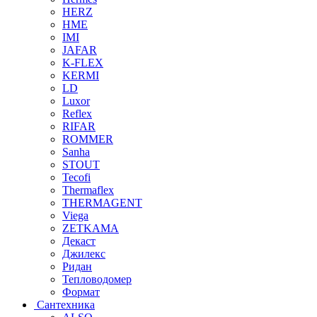
HERZ
HME
IMI
JAFAR
K-FLEX
KERMI
LD
Luxor
Reflex
RIFAR
ROMMER
Sanha
STOUT
Tecofi
Thermaflex
THERMAGENT
Viega
ZETKAMA
Декаст
Джилекс
Ридан
Тепловодомер
Формат
Сантехника