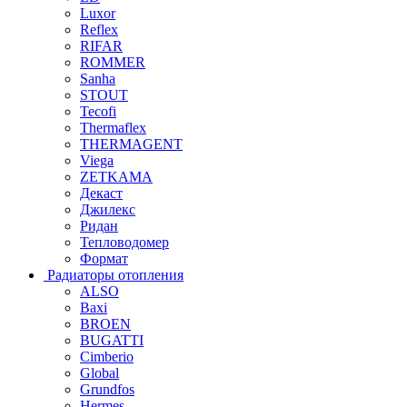
Luxor
Reflex
RIFAR
ROMMER
Sanha
STOUT
Tecofi
Thermaflex
THERMAGENT
Viega
ZETKAMA
Декаст
Джилекс
Ридан
Тепловодомер
Формат
Радиаторы отопления
ALSO
Baxi
BROEN
BUGATTI
Cimberio
Global
Grundfos
Hermes