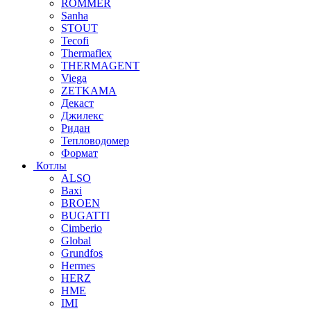
ROMMER
Sanha
STOUT
Tecofi
Thermaflex
THERMAGENT
Viega
ZETKAMA
Декаст
Джилекс
Ридан
Тепловодомер
Формат
Котлы
ALSO
Baxi
BROEN
BUGATTI
Cimberio
Global
Grundfos
Hermes
HERZ
HME
IMI