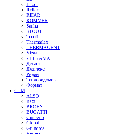
Luxor
Reflex
RIFAR
ROMMER
Sanha
STOUT
Tecofi
Thermaflex
THERMAGENT
Viega
ZETKAMA
Декаст
Джилекс
Ридан
Тепловодомер
Формат
СТМ
ALSO
Baxi
BROEN
BUGATTI
Cimberio
Global
Grundfos
Hermes