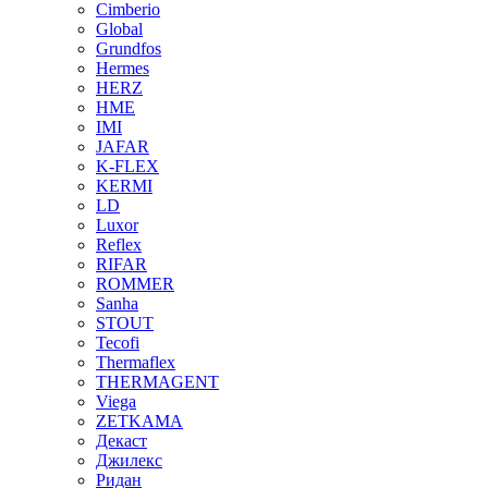
Cimberio
Global
Grundfos
Hermes
HERZ
HME
IMI
JAFAR
K-FLEX
KERMI
LD
Luxor
Reflex
RIFAR
ROMMER
Sanha
STOUT
Tecofi
Thermaflex
THERMAGENT
Viega
ZETKAMA
Декаст
Джилекс
Ридан