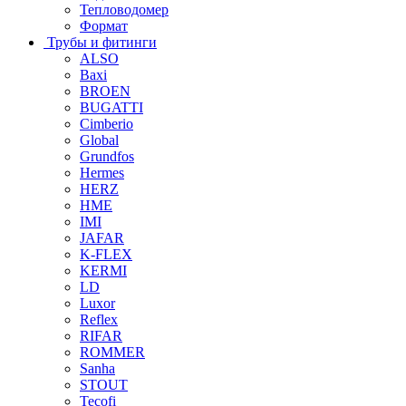
Тепловодомер
Формат
Трубы и фитинги
ALSO
Baxi
BROEN
BUGATTI
Cimberio
Global
Grundfos
Hermes
HERZ
HME
IMI
JAFAR
K-FLEX
KERMI
LD
Luxor
Reflex
RIFAR
ROMMER
Sanha
STOUT
Tecofi