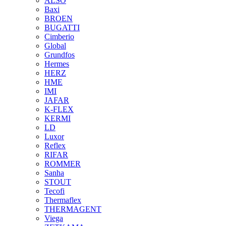
ALSO
Baxi
BROEN
BUGATTI
Cimberio
Global
Grundfos
Hermes
HERZ
HME
IMI
JAFAR
K-FLEX
KERMI
LD
Luxor
Reflex
RIFAR
ROMMER
Sanha
STOUT
Tecofi
Thermaflex
THERMAGENT
Viega