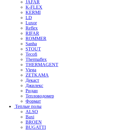
JAFAR
K-FLEX
KERMI
LD
Luxor
Reflex
RIFAR
ROMMER
Sanha
STOUT
Tecofi
Thermaflex
THERMAGENT
Viega
ZETKAMA
Декаст
Джилекс
Ридан
Тепловодомер
Формат
Теплые полы
ALSO
Baxi
BROEN
BUGATTI