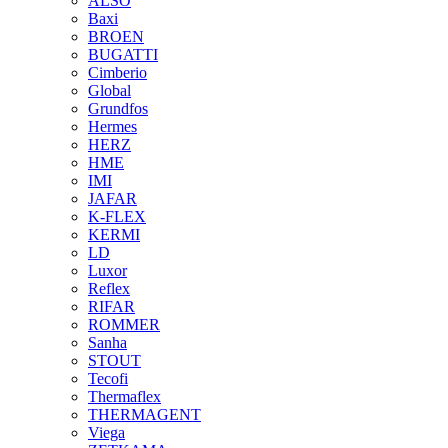
ALSO
Baxi
BROEN
BUGATTI
Cimberio
Global
Grundfos
Hermes
HERZ
HME
IMI
JAFAR
K-FLEX
KERMI
LD
Luxor
Reflex
RIFAR
ROMMER
Sanha
STOUT
Tecofi
Thermaflex
THERMAGENT
Viega