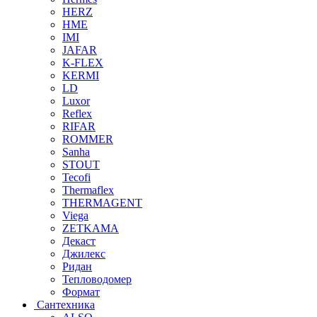
HERZ
HME
IMI
JAFAR
K-FLEX
KERMI
LD
Luxor
Reflex
RIFAR
ROMMER
Sanha
STOUT
Tecofi
Thermaflex
THERMAGENT
Viega
ZETKAMA
Декаст
Джилекс
Ридан
Тепловодомер
Формат
Сантехника