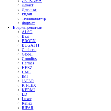
ZETKAMA
Декаст
Джилекс
Ридан
Тепловодомер
Формат
Водонагреватели
ALSO
Baxi
BROEN
BUGATTI
Cimberio
Global
Grundfos
Hermes
HERZ
HME
IMI
JAFAR
K-FLEX
KERMI
LD
Luxor
Reflex
RIFAR