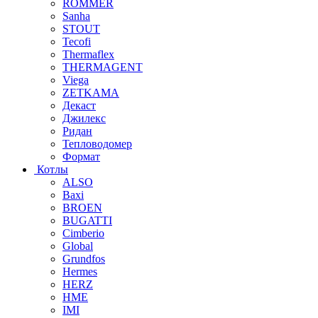
ROMMER
Sanha
STOUT
Tecofi
Thermaflex
THERMAGENT
Viega
ZETKAMA
Декаст
Джилекс
Ридан
Тепловодомер
Формат
Котлы
ALSO
Baxi
BROEN
BUGATTI
Cimberio
Global
Grundfos
Hermes
HERZ
HME
IMI