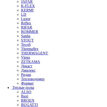
JAFAR
K-FLEX
KERMI
LD
Luxor
Reflex
RIFAR
ROMMER
Sanha
STOUT
Tecofi
Thermaflex
THERMAGENT
Viega
ZETKAMA
Декаст
Джилекс
Ридан
Тепловодомер
Формат
Теплые полы
ALSO
Baxi
BROEN
BUGATTI