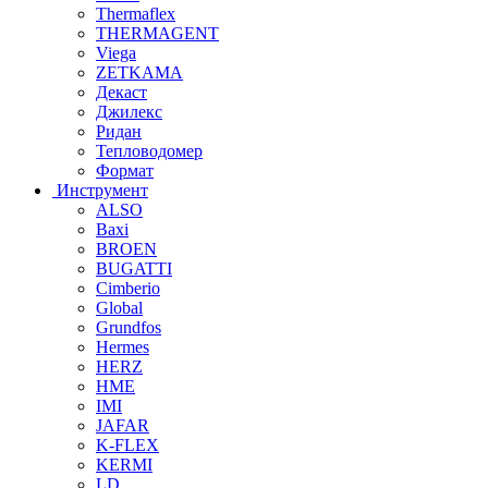
Thermaflex
THERMAGENT
Viega
ZETKAMA
Декаст
Джилекс
Ридан
Тепловодомер
Формат
Инструмент
ALSO
Baxi
BROEN
BUGATTI
Cimberio
Global
Grundfos
Hermes
HERZ
HME
IMI
JAFAR
K-FLEX
KERMI
LD