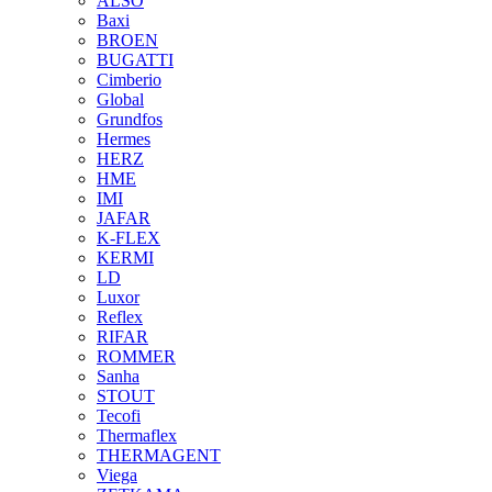
ALSO
Baxi
BROEN
BUGATTI
Cimberio
Global
Grundfos
Hermes
HERZ
HME
IMI
JAFAR
K-FLEX
KERMI
LD
Luxor
Reflex
RIFAR
ROMMER
Sanha
STOUT
Tecofi
Thermaflex
THERMAGENT
Viega