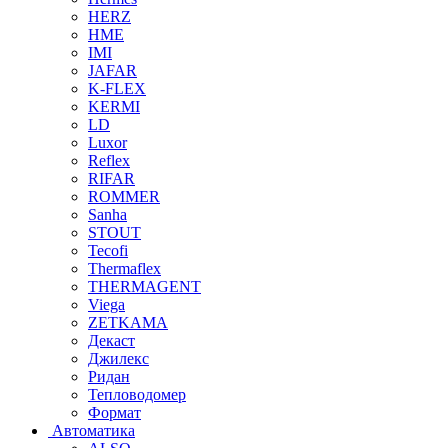
HERZ
HME
IMI
JAFAR
K-FLEX
KERMI
LD
Luxor
Reflex
RIFAR
ROMMER
Sanha
STOUT
Tecofi
Thermaflex
THERMAGENT
Viega
ZETKAMA
Декаст
Джилекс
Ридан
Тепловодомер
Формат
Автоматика