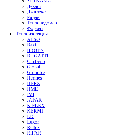
ZETKAMA
Декаст
Джилекс
Ридан
Тепловодомер
Формат
Теплоизоляция
ALSO
Baxi
BROEN
BUGATTI
Cimberio
Global
Grundfos
Hermes
HERZ
HME
IMI
JAFAR
K-FLEX
KERMI
LD
Luxor
Reflex
RIFAR