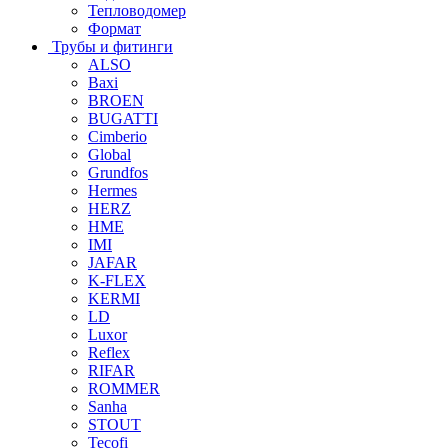
Тепловодомер
Формат
Трубы и фитинги
ALSO
Baxi
BROEN
BUGATTI
Cimberio
Global
Grundfos
Hermes
HERZ
HME
IMI
JAFAR
K-FLEX
KERMI
LD
Luxor
Reflex
RIFAR
ROMMER
Sanha
STOUT
Tecofi