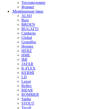
Тепловодомер
Формат
Мембранные баки
ALSO
Baxi
BROEN
BUGATTI
Cimberio
Global
Grundfos
Hermes
HERZ
HME
IMI
JAFAR
K-FLEX
KERMI
LD
Luxor
Reflex
RIFAR
ROMMER
Sanha
STOUT
Tecofi