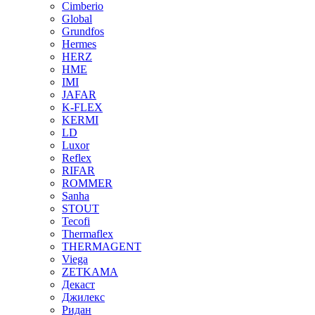
Cimberio
Global
Grundfos
Hermes
HERZ
HME
IMI
JAFAR
K-FLEX
KERMI
LD
Luxor
Reflex
RIFAR
ROMMER
Sanha
STOUT
Tecofi
Thermaflex
THERMAGENT
Viega
ZETKAMA
Декаст
Джилекс
Ридан