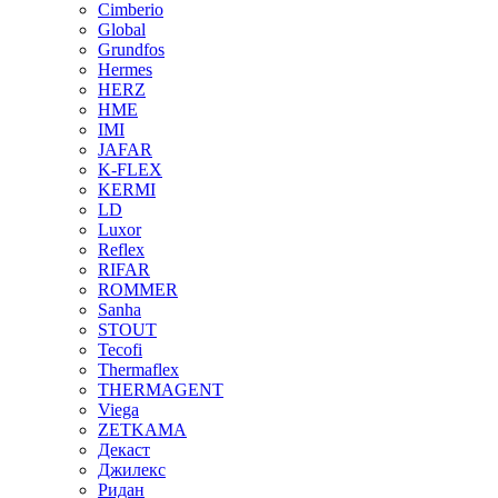
Cimberio
Global
Grundfos
Hermes
HERZ
HME
IMI
JAFAR
K-FLEX
KERMI
LD
Luxor
Reflex
RIFAR
ROMMER
Sanha
STOUT
Tecofi
Thermaflex
THERMAGENT
Viega
ZETKAMA
Декаст
Джилекс
Ридан