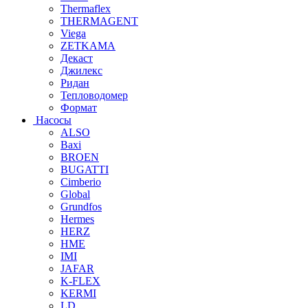
Thermaflex
THERMAGENT
Viega
ZETKAMA
Декаст
Джилекс
Ридан
Тепловодомер
Формат
Насосы
ALSO
Baxi
BROEN
BUGATTI
Cimberio
Global
Grundfos
Hermes
HERZ
HME
IMI
JAFAR
K-FLEX
KERMI
LD