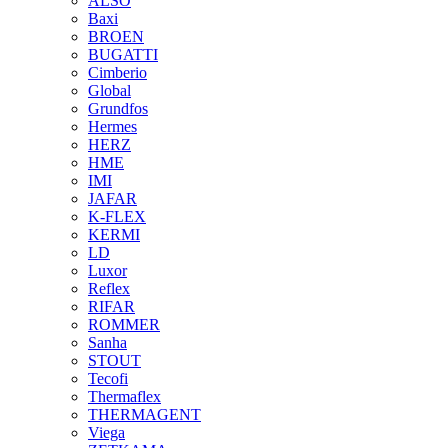
ALSO
Baxi
BROEN
BUGATTI
Cimberio
Global
Grundfos
Hermes
HERZ
HME
IMI
JAFAR
K-FLEX
KERMI
LD
Luxor
Reflex
RIFAR
ROMMER
Sanha
STOUT
Tecofi
Thermaflex
THERMAGENT
Viega