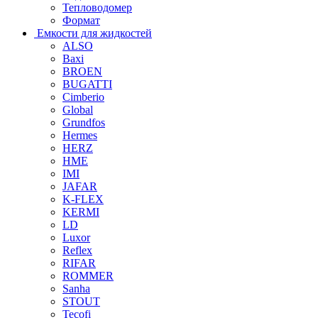
Тепловодомер
Формат
Емкости для жидкостей
ALSO
Baxi
BROEN
BUGATTI
Cimberio
Global
Grundfos
Hermes
HERZ
HME
IMI
JAFAR
K-FLEX
KERMI
LD
Luxor
Reflex
RIFAR
ROMMER
Sanha
STOUT
Tecofi