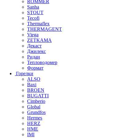
ROMMER
Sanha
STOUT
Tecofi
Thermaflex
THERMAGENT
Viega
ZETKAMA
Декаст
Джилекс
Ридан
Тепловодомер
Формат
Горелки
ALSO
Baxi
BROEN
BUGATTI
Cimberio
Global
Grundfos
Hermes
HERZ
HME
IMI