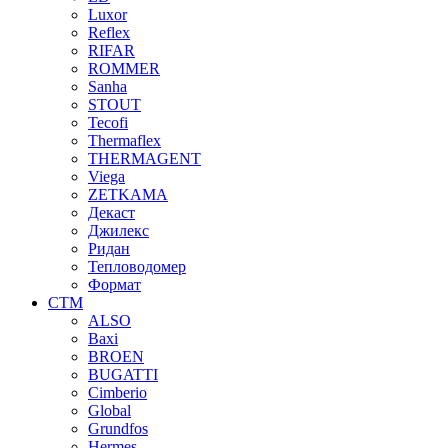
Luxor
Reflex
RIFAR
ROMMER
Sanha
STOUT
Tecofi
Thermaflex
THERMAGENT
Viega
ZETKAMA
Декаст
Джилекс
Ридан
Тепловодомер
Формат
СТМ
ALSO
Baxi
BROEN
BUGATTI
Cimberio
Global
Grundfos
Hermes