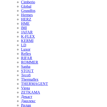
Cimberio
Global
Grundfos
Hermes
HERZ
HME
IMI
JAFAR
K-FLEX
KERMI
LD
Luxor
Reflex
RIFAR
ROMMER
Sanha
STOUT
Tecofi
Thermaflex
THERMAGENT
Viega
ZETKAMA
Декаст
Джилекс
Ридан