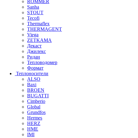
ROMMER
Sanha
STOUT
Tecofi
Thermaflex
THERMAGENT
Viega
ZETKAMA
Декаст
Джилекс
Ридан
Тепловодомер
Формат
Теплоносители
ALSO
Baxi
BROEN
BUGATTI
Cimberio
Global
Grundfos
Hermes
HERZ
HME
IMI