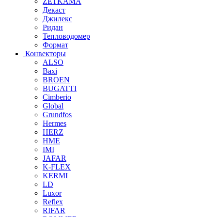
ZETKAMA
Декаст
Джилекс
Ридан
Тепловодомер
Формат
Конвекторы
ALSO
Baxi
BROEN
BUGATTI
Cimberio
Global
Grundfos
Hermes
HERZ
HME
IMI
JAFAR
K-FLEX
KERMI
LD
Luxor
Reflex
RIFAR