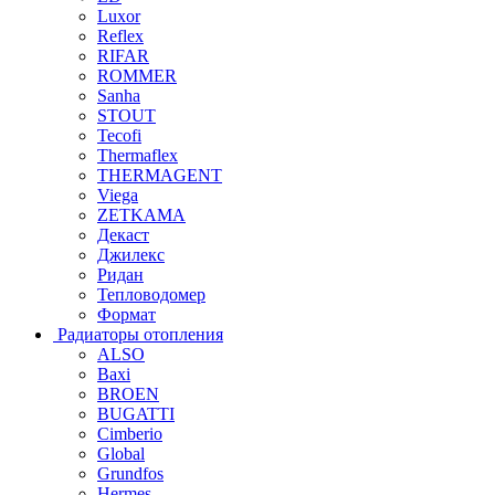
Luxor
Reflex
RIFAR
ROMMER
Sanha
STOUT
Tecofi
Thermaflex
THERMAGENT
Viega
ZETKAMA
Декаст
Джилекс
Ридан
Тепловодомер
Формат
Радиаторы отопления
ALSO
Baxi
BROEN
BUGATTI
Cimberio
Global
Grundfos
Hermes