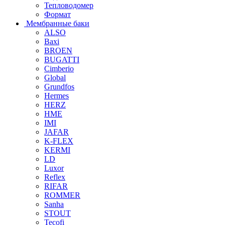
Тепловодомер
Формат
Мембранные баки
ALSO
Baxi
BROEN
BUGATTI
Cimberio
Global
Grundfos
Hermes
HERZ
HME
IMI
JAFAR
K-FLEX
KERMI
LD
Luxor
Reflex
RIFAR
ROMMER
Sanha
STOUT
Tecofi