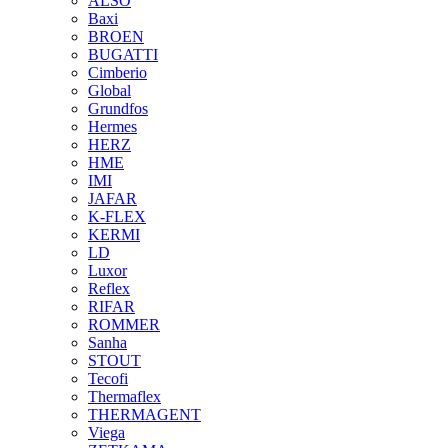
ALSO
Baxi
BROEN
BUGATTI
Cimberio
Global
Grundfos
Hermes
HERZ
HME
IMI
JAFAR
K-FLEX
KERMI
LD
Luxor
Reflex
RIFAR
ROMMER
Sanha
STOUT
Tecofi
Thermaflex
THERMAGENT
Viega