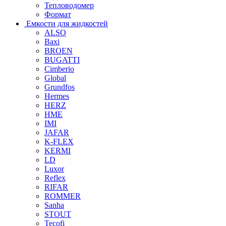
Тепловодомер
Формат
Емкости для жидкостей
ALSO
Baxi
BROEN
BUGATTI
Cimberio
Global
Grundfos
Hermes
HERZ
HME
IMI
JAFAR
K-FLEX
KERMI
LD
Luxor
Reflex
RIFAR
ROMMER
Sanha
STOUT
Tecofi