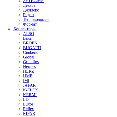
ZETKAMA
Декаст
Джилекс
Ридан
Тепловодомер
Формат
Конвекторы
ALSO
Baxi
BROEN
BUGATTI
Cimberio
Global
Grundfos
Hermes
HERZ
HME
IMI
JAFAR
K-FLEX
KERMI
LD
Luxor
Reflex
RIFAR