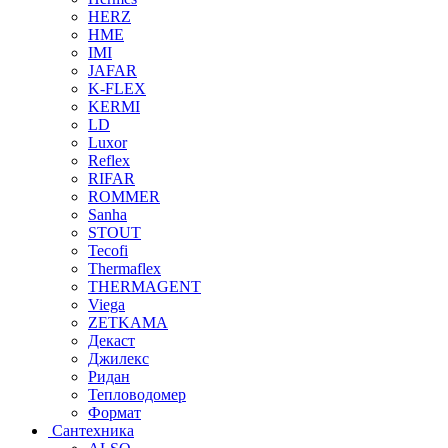
HERZ
HME
IMI
JAFAR
K-FLEX
KERMI
LD
Luxor
Reflex
RIFAR
ROMMER
Sanha
STOUT
Tecofi
Thermaflex
THERMAGENT
Viega
ZETKAMA
Декаст
Джилекс
Ридан
Тепловодомер
Формат
Сантехника