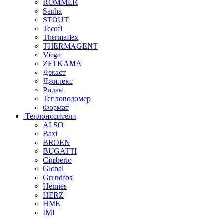
ROMMER
Sanha
STOUT
Tecofi
Thermaflex
THERMAGENT
Viega
ZETKAMA
Декаст
Джилекс
Ридан
Тепловодомер
Формат
Теплоносители
ALSO
Baxi
BROEN
BUGATTI
Cimberio
Global
Grundfos
Hermes
HERZ
HME
IMI