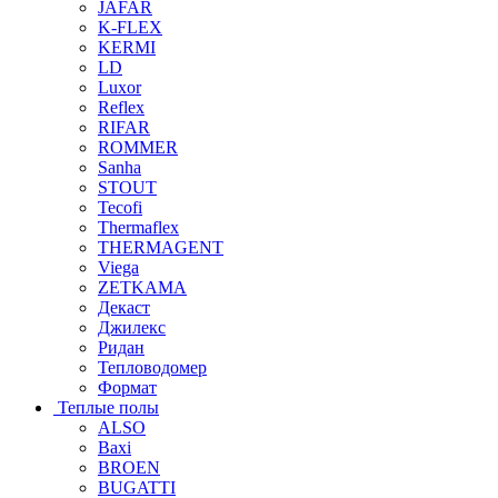
JAFAR
K-FLEX
KERMI
LD
Luxor
Reflex
RIFAR
ROMMER
Sanha
STOUT
Tecofi
Thermaflex
THERMAGENT
Viega
ZETKAMA
Декаст
Джилекс
Ридан
Тепловодомер
Формат
Теплые полы
ALSO
Baxi
BROEN
BUGATTI