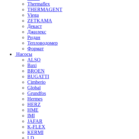
Thermaflex
THERMAGENT
Viega
ZETKAMA
Декаст
Джилекс
Ридан
Тепловодомер
Формат
Насосы
ALSO
Baxi
BROEN
BUGATTI
Cimberio
Global
Grundfos
Hermes
HERZ
HME
IMI
JAFAR
K-FLEX
KERMI
LD