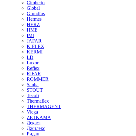
Cimberio
Global
Grundfos
Hermes
HERZ
HME
IMI
JAFAR
K-FLEX
KERMI
LD
Luxor
Reflex
RIFAR
ROMMER
Sanha
STOUT
Tecofi
Thermaflex
THERMAGENT
Viega
ZETKAMA
Декаст
Джилекс
Ридан