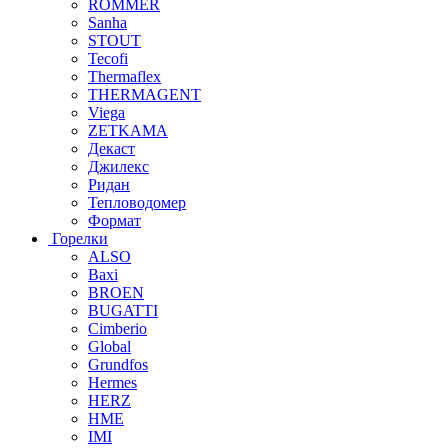
ROMMER
Sanha
STOUT
Tecofi
Thermaflex
THERMAGENT
Viega
ZETKAMA
Декаст
Джилекс
Ридан
Тепловодомер
Формат
Горелки
ALSO
Baxi
BROEN
BUGATTI
Cimberio
Global
Grundfos
Hermes
HERZ
HME
IMI