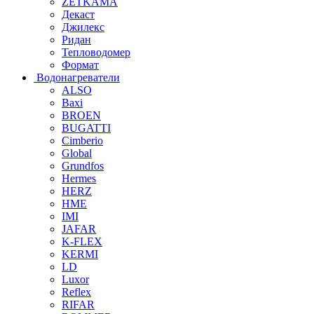
ZETKAMA
Декаст
Джилекс
Ридан
Тепловодомер
Формат
Водонагреватели
ALSO
Baxi
BROEN
BUGATTI
Cimberio
Global
Grundfos
Hermes
HERZ
HME
IMI
JAFAR
K-FLEX
KERMI
LD
Luxor
Reflex
RIFAR