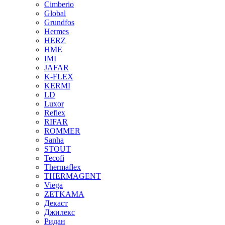
Cimberio
Global
Grundfos
Hermes
HERZ
HME
IMI
JAFAR
K-FLEX
KERMI
LD
Luxor
Reflex
RIFAR
ROMMER
Sanha
STOUT
Tecofi
Thermaflex
THERMAGENT
Viega
ZETKAMA
Декаст
Джилекс
Ридан