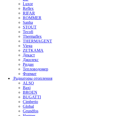
Luxor
Reflex
RIFAR
ROMMER
Sanha
STOUT
Tecofi
Thermaflex
THERMAGENT
Viega
ZETKAMA
Декаст
Джилекс
Ридан
Тепловодомер
Формат
Радиаторы отопления
ALSO
Baxi
BROEN
BUGATTI
Cimberio
Global
Grundfos
Hermes