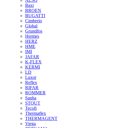
ALSO
Baxi
BROEN
BUGATTI
Cimberio
Global
Grundfos
Hermes
HERZ
HME
IMI
JAFAR
K-FLEX
KERMI
LD
Luxor
Reflex
RIFAR
ROMMER
Sanha
STOUT
Tecofi
Thermaflex
THERMAGENT
Viega