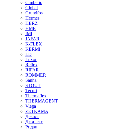
Cimberio
Global
Grundfos
Hermes
HERZ
HME
IMI
JAFAR
K-FLEX
KERMI
LD
Luxor
Reflex
RIFAR
ROMMER
Sanha
STOUT
Tecofi
Thermaflex
THERMAGENT
Viega
ZETKAMA
Декаст
Джилекс
Ридан