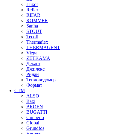
Luxor
Reflex
RIFAR
ROMMER
Sanha
STOUT
Tecofi
Thermaflex
THERMAGENT
Viega
ZETKAMA
Декаст
Джилекс
Ридан
Тепловодомер
Формат
СТМ
ALSO
Baxi
BROEN
BUGATTI
Cimberio
Global
Grundfos
Hermes