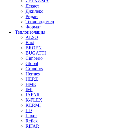
ZETKAMA
Декаст
Джилекс
Ридан
Тепловодомер
Формат
Теплоизоляция
ALSO
Baxi
BROEN
BUGATTI
Cimberio
Global
Grundfos
Hermes
HERZ
HME
IMI
JAFAR
K-FLEX
KERMI
LD
Luxor
Reflex
RIFAR