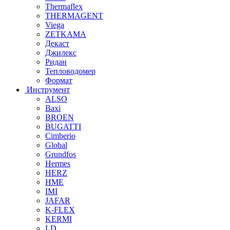
Thermaflex
THERMAGENT
Viega
ZETKAMA
Декаст
Джилекс
Ридан
Тепловодомер
Формат
Инструмент
ALSO
Baxi
BROEN
BUGATTI
Cimberio
Global
Grundfos
Hermes
HERZ
HME
IMI
JAFAR
K-FLEX
KERMI
LD