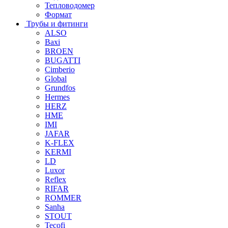
Тепловодомер
Формат
Трубы и фитинги
ALSO
Baxi
BROEN
BUGATTI
Cimberio
Global
Grundfos
Hermes
HERZ
HME
IMI
JAFAR
K-FLEX
KERMI
LD
Luxor
Reflex
RIFAR
ROMMER
Sanha
STOUT
Tecofi