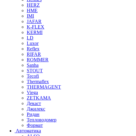
HERZ
HME
IMI
JAFAR
K-FLEX
KERMI
LD
Luxor
Reflex
RIFAR
ROMMER
Sanha
STOUT
Tecofi
Thermaflex
THERMAGENT
Viega
ZETKAMA
Декаст
Джилекс
Ридан
Тепловодомер
Формат
Автоматика