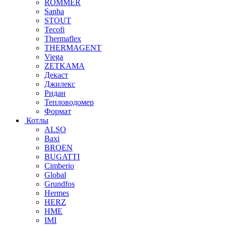
ROMMER
Sanha
STOUT
Tecofi
Thermaflex
THERMAGENT
Viega
ZETKAMA
Декаст
Джилекс
Ридан
Тепловодомер
Формат
Котлы
ALSO
Baxi
BROEN
BUGATTI
Cimberio
Global
Grundfos
Hermes
HERZ
HME
IMI