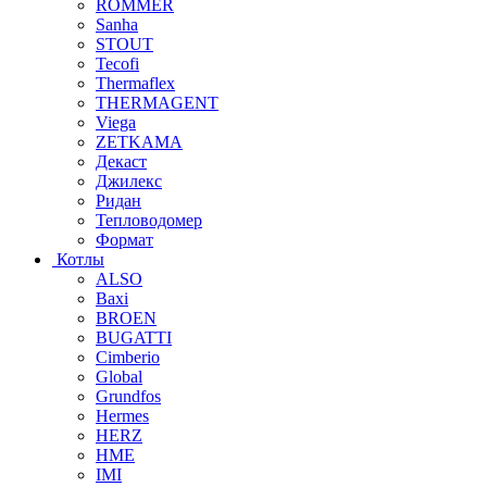
ROMMER
Sanha
STOUT
Tecofi
Thermaflex
THERMAGENT
Viega
ZETKAMA
Декаст
Джилекс
Ридан
Тепловодомер
Формат
Котлы
ALSO
Baxi
BROEN
BUGATTI
Cimberio
Global
Grundfos
Hermes
HERZ
HME
IMI