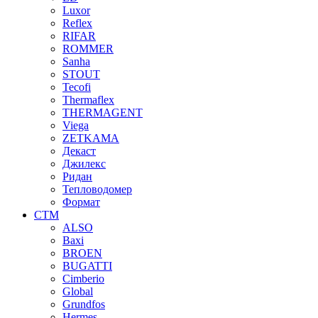
Luxor
Reflex
RIFAR
ROMMER
Sanha
STOUT
Tecofi
Thermaflex
THERMAGENT
Viega
ZETKAMA
Декаст
Джилекс
Ридан
Тепловодомер
Формат
СТМ
ALSO
Baxi
BROEN
BUGATTI
Cimberio
Global
Grundfos
Hermes