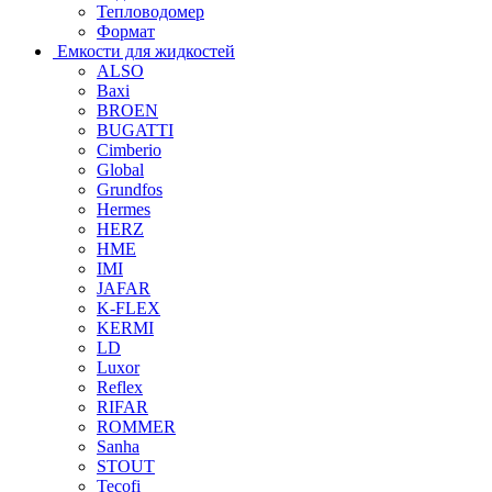
Тепловодомер
Формат
Емкости для жидкостей
ALSO
Baxi
BROEN
BUGATTI
Cimberio
Global
Grundfos
Hermes
HERZ
HME
IMI
JAFAR
K-FLEX
KERMI
LD
Luxor
Reflex
RIFAR
ROMMER
Sanha
STOUT
Tecofi