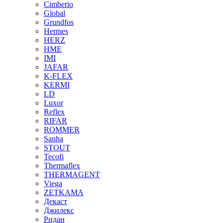
Cimberio
Global
Grundfos
Hermes
HERZ
HME
IMI
JAFAR
K-FLEX
KERMI
LD
Luxor
Reflex
RIFAR
ROMMER
Sanha
STOUT
Tecofi
Thermaflex
THERMAGENT
Viega
ZETKAMA
Декаст
Джилекс
Ридан