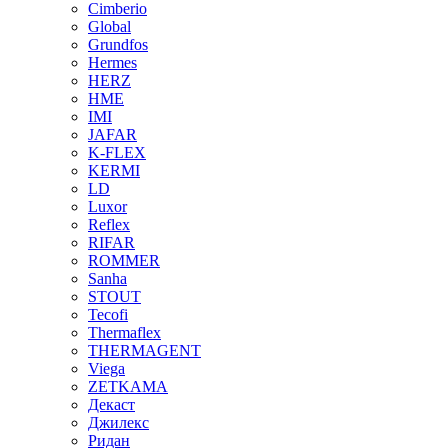
Cimberio
Global
Grundfos
Hermes
HERZ
HME
IMI
JAFAR
K-FLEX
KERMI
LD
Luxor
Reflex
RIFAR
ROMMER
Sanha
STOUT
Tecofi
Thermaflex
THERMAGENT
Viega
ZETKAMA
Декаст
Джилекс
Ридан