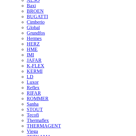
ALSO
Baxi
BROEN
BUGATTI
Cimberio
Global
Grundfos
Hermes
HERZ
HME
IMI
JAFAR
K-FLEX
KERMI
LD
Luxor
Reflex
RIFAR
ROMMER
Sanha
STOUT
Tecofi
Thermaflex
THERMAGENT
Viega