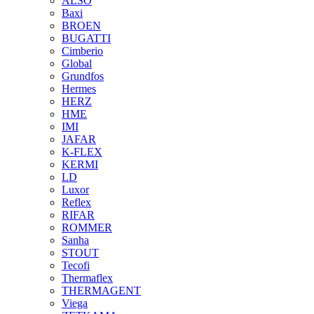
ALSO
Baxi
BROEN
BUGATTI
Cimberio
Global
Grundfos
Hermes
HERZ
HME
IMI
JAFAR
K-FLEX
KERMI
LD
Luxor
Reflex
RIFAR
ROMMER
Sanha
STOUT
Tecofi
Thermaflex
THERMAGENT
Viega