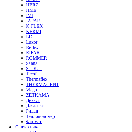
HERZ
HME
IMI
JAFAR
K-FLEX
KERMI
LD
Luxor
Reflex
RIFAR
ROMMER
Sanha
STOUT
Tecofi
Thermaflex
THERMAGENT
Viega
ZETKAMA
Декаст
Джилекс
Ридан
Тепловодомер
Формат
Сантехника