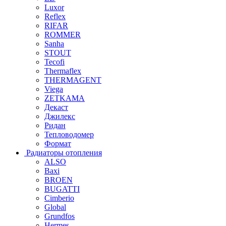
Luxor
Reflex
RIFAR
ROMMER
Sanha
STOUT
Tecofi
Thermaflex
THERMAGENT
Viega
ZETKAMA
Декаст
Джилекс
Ридан
Тепловодомер
Формат
Радиаторы отопления
ALSO
Baxi
BROEN
BUGATTI
Cimberio
Global
Grundfos
Hermes