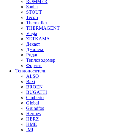
ROMMER
Sanha
STOUT
Tecofi
Thermaflex
THERMAGENT
Viega
ZETKAMA
Декаст
Джилекс
Ридан
Тепловодомер
Формат
Теплоносители
ALSO
Baxi
BROEN
BUGATTI
Cimberio
Global
Grundfos
Hermes
HERZ
HME
IMI