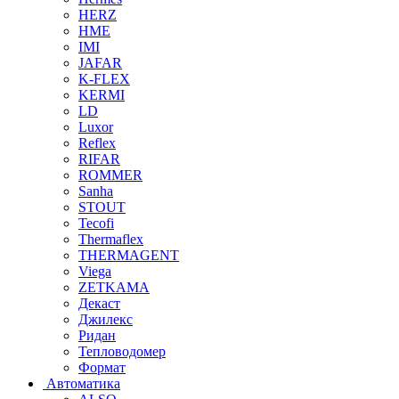
HERZ
HME
IMI
JAFAR
K-FLEX
KERMI
LD
Luxor
Reflex
RIFAR
ROMMER
Sanha
STOUT
Tecofi
Thermaflex
THERMAGENT
Viega
ZETKAMA
Декаст
Джилекс
Ридан
Тепловодомер
Формат
Автоматика