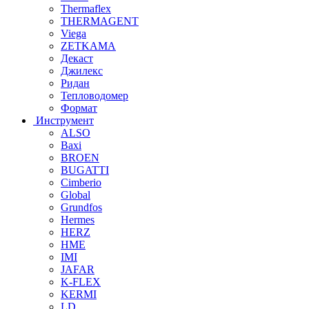
Thermaflex
THERMAGENT
Viega
ZETKAMA
Декаст
Джилекс
Ридан
Тепловодомер
Формат
Инструмент
ALSO
Baxi
BROEN
BUGATTI
Cimberio
Global
Grundfos
Hermes
HERZ
HME
IMI
JAFAR
K-FLEX
KERMI
LD