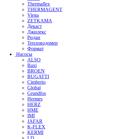
Thermaflex
THERMAGENT
Viega
ZETKAMA
Декаст
Джилекс
Ридан
Тепловодомер
Формат
Насосы
ALSO
Baxi
BROEN
BUGATTI
Cimberio
Global
Grundfos
Hermes
HERZ
HME
IMI
JAFAR
K-FLEX
KERMI
LD