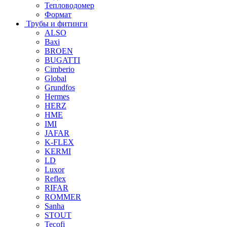
Тепловодомер
Формат
Трубы и фитинги
ALSO
Baxi
BROEN
BUGATTI
Cimberio
Global
Grundfos
Hermes
HERZ
HME
IMI
JAFAR
K-FLEX
KERMI
LD
Luxor
Reflex
RIFAR
ROMMER
Sanha
STOUT
Tecofi