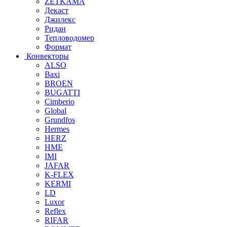
ZETKAMA
Декаст
Джилекс
Ридан
Тепловодомер
Формат
Конвекторы
ALSO
Baxi
BROEN
BUGATTI
Cimberio
Global
Grundfos
Hermes
HERZ
HME
IMI
JAFAR
K-FLEX
KERMI
LD
Luxor
Reflex
RIFAR