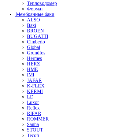
Тепловодомер
Формат
Мембранные баки
ALSO
Baxi
BROEN
BUGATTI
Cimberio
Global
Grundfos
Hermes
HERZ
HME
IMI
JAFAR
K-FLEX
KERMI
LD
Luxor
Reflex
RIFAR
ROMMER
Sanha
STOUT
Tecofi