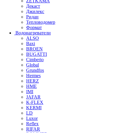
ZETKAMA
Декаст
Джилекс
Ридан
Тепловодомер
Формат
Водонагреватели
ALSO
Baxi
BROEN
BUGATTI
Cimberio
Global
Grundfos
Hermes
HERZ
HME
IMI
JAFAR
K-FLEX
KERMI
LD
Luxor
Reflex
RIFAR