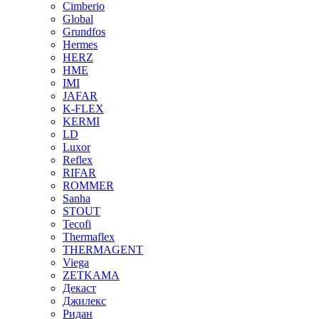
Cimberio
Global
Grundfos
Hermes
HERZ
HME
IMI
JAFAR
K-FLEX
KERMI
LD
Luxor
Reflex
RIFAR
ROMMER
Sanha
STOUT
Tecofi
Thermaflex
THERMAGENT
Viega
ZETKAMA
Декаст
Джилекс
Ридан