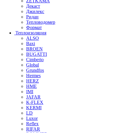
ZETKAMA
Декаст
Джилекс
Ридан
Тепловодомер
Формат
Теплоизоляция
ALSO
Baxi
BROEN
BUGATTI
Cimberio
Global
Grundfos
Hermes
HERZ
HME
IMI
JAFAR
K-FLEX
KERMI
LD
Luxor
Reflex
RIFAR