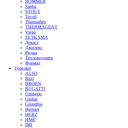
ROMMER
Sanha
STOUT
Tecofi
Thermaflex
THERMAGENT
Viega
ZETKAMA
Декаст
Джилекс
Ридан
Тепловодомер
Формат
Горелки
ALSO
Baxi
BROEN
BUGATTI
Cimberio
Global
Grundfos
Hermes
HERZ
HME
IMI