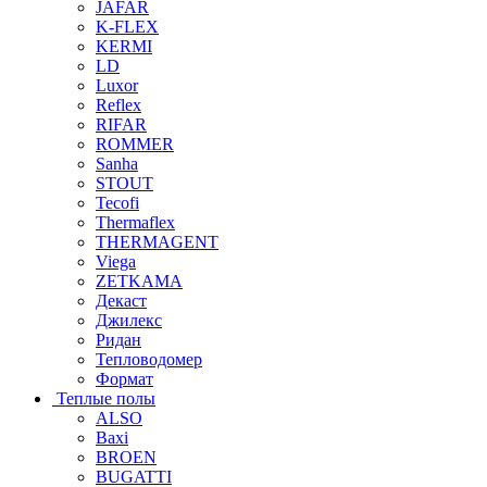
JAFAR
K-FLEX
KERMI
LD
Luxor
Reflex
RIFAR
ROMMER
Sanha
STOUT
Tecofi
Thermaflex
THERMAGENT
Viega
ZETKAMA
Декаст
Джилекс
Ридан
Тепловодомер
Формат
Теплые полы
ALSO
Baxi
BROEN
BUGATTI