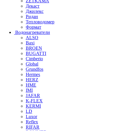
ZETKAMA
Декаст
Джилекс
Ридан
Тепловодомер
Формат
Водонагреватели
ALSO
Baxi
BROEN
BUGATTI
Cimberio
Global
Grundfos
Hermes
HERZ
HME
IMI
JAFAR
K-FLEX
KERMI
LD
Luxor
Reflex
RIFAR