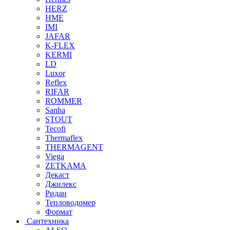
HERZ
HME
IMI
JAFAR
K-FLEX
KERMI
LD
Luxor
Reflex
RIFAR
ROMMER
Sanha
STOUT
Tecofi
Thermaflex
THERMAGENT
Viega
ZETKAMA
Декаст
Джилекс
Ридан
Тепловодомер
Формат
Сантехника