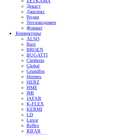
ZETKAMA
Декаст
Джилекс
Ридан
Тепловодомер
Формат
Конвекторы
ALSO
Baxi
BROEN
BUGATTI
Cimberio
Global
Grundfos
Hermes
HERZ
HME
IMI
JAFAR
K-FLEX
KERMI
LD
Luxor
Reflex
RIFAR