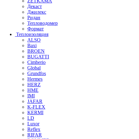
ZETKAMA
Декаст
Джилекс
Ридан
Тепловодомер
Формат
Теплоизоляция
ALSO
Baxi
BROEN
BUGATTI
Cimberio
Global
Grundfos
Hermes
HERZ
HME
IMI
JAFAR
K-FLEX
KERMI
LD
Luxor
Reflex
RIFAR