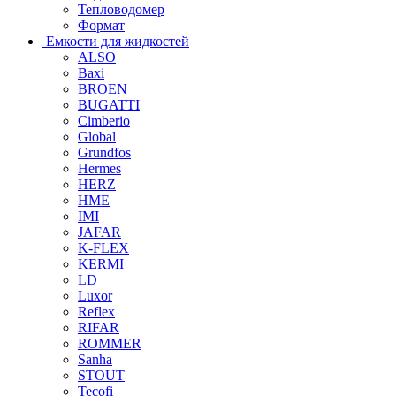
Тепловодомер
Формат
Емкости для жидкостей
ALSO
Baxi
BROEN
BUGATTI
Cimberio
Global
Grundfos
Hermes
HERZ
HME
IMI
JAFAR
K-FLEX
KERMI
LD
Luxor
Reflex
RIFAR
ROMMER
Sanha
STOUT
Tecofi