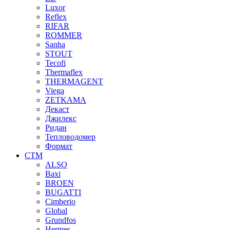
Luxor
Reflex
RIFAR
ROMMER
Sanha
STOUT
Tecofi
Thermaflex
THERMAGENT
Viega
ZETKAMA
Декаст
Джилекс
Ридан
Тепловодомер
Формат
СТМ
ALSO
Baxi
BROEN
BUGATTI
Cimberio
Global
Grundfos
Hermes