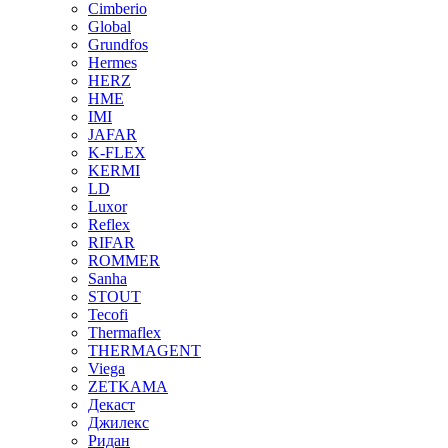
Cimberio
Global
Grundfos
Hermes
HERZ
HME
IMI
JAFAR
K-FLEX
KERMI
LD
Luxor
Reflex
RIFAR
ROMMER
Sanha
STOUT
Tecofi
Thermaflex
THERMAGENT
Viega
ZETKAMA
Декаст
Джилекс
Ридан