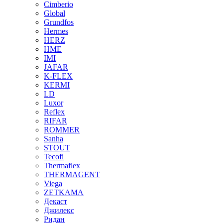
Cimberio
Global
Grundfos
Hermes
HERZ
HME
IMI
JAFAR
K-FLEX
KERMI
LD
Luxor
Reflex
RIFAR
ROMMER
Sanha
STOUT
Tecofi
Thermaflex
THERMAGENT
Viega
ZETKAMA
Декаст
Джилекс
Ридан