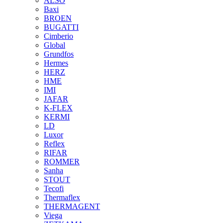
ALSO
Baxi
BROEN
BUGATTI
Cimberio
Global
Grundfos
Hermes
HERZ
HME
IMI
JAFAR
K-FLEX
KERMI
LD
Luxor
Reflex
RIFAR
ROMMER
Sanha
STOUT
Tecofi
Thermaflex
THERMAGENT
Viega