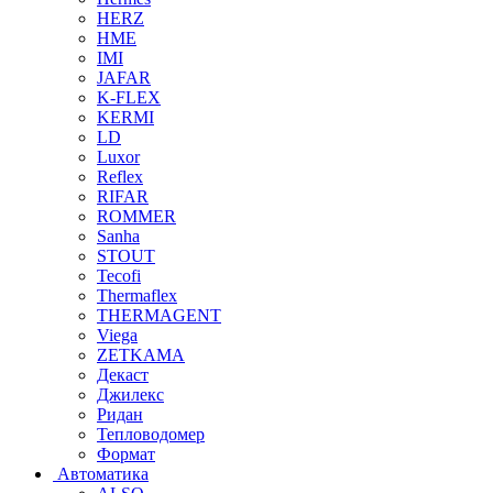
HERZ
HME
IMI
JAFAR
K-FLEX
KERMI
LD
Luxor
Reflex
RIFAR
ROMMER
Sanha
STOUT
Tecofi
Thermaflex
THERMAGENT
Viega
ZETKAMA
Декаст
Джилекс
Ридан
Тепловодомер
Формат
Автоматика