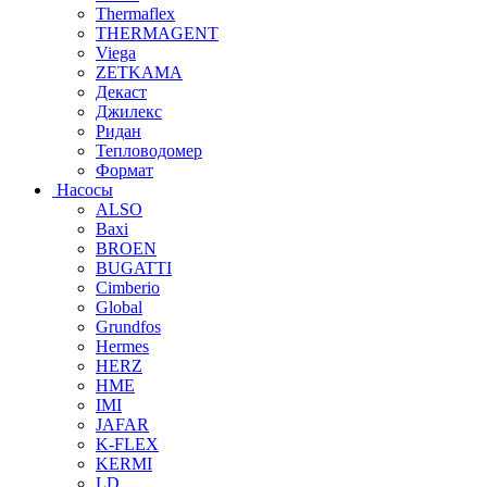
Thermaflex
THERMAGENT
Viega
ZETKAMA
Декаст
Джилекс
Ридан
Тепловодомер
Формат
Насосы
ALSO
Baxi
BROEN
BUGATTI
Cimberio
Global
Grundfos
Hermes
HERZ
HME
IMI
JAFAR
K-FLEX
KERMI
LD