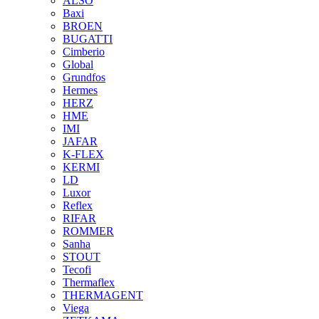
ALSO
Baxi
BROEN
BUGATTI
Cimberio
Global
Grundfos
Hermes
HERZ
HME
IMI
JAFAR
K-FLEX
KERMI
LD
Luxor
Reflex
RIFAR
ROMMER
Sanha
STOUT
Tecofi
Thermaflex
THERMAGENT
Viega