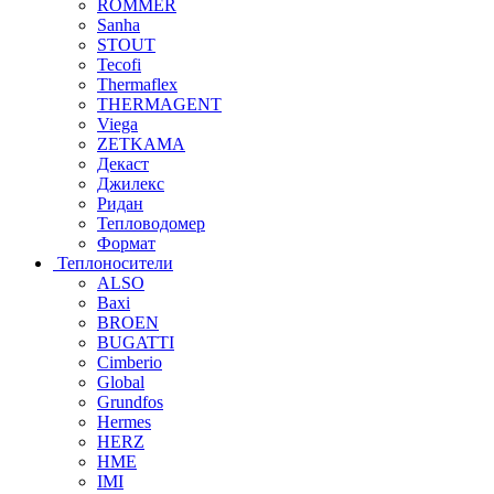
ROMMER
Sanha
STOUT
Tecofi
Thermaflex
THERMAGENT
Viega
ZETKAMA
Декаст
Джилекс
Ридан
Тепловодомер
Формат
Теплоносители
ALSO
Baxi
BROEN
BUGATTI
Cimberio
Global
Grundfos
Hermes
HERZ
HME
IMI