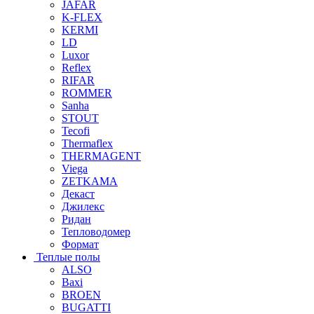
JAFAR
K-FLEX
KERMI
LD
Luxor
Reflex
RIFAR
ROMMER
Sanha
STOUT
Tecofi
Thermaflex
THERMAGENT
Viega
ZETKAMA
Декаст
Джилекс
Ридан
Тепловодомер
Формат
Теплые полы
ALSO
Baxi
BROEN
BUGATTI