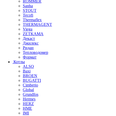
ROMMER
Sanha
STOUT
Tecofi
Thermaflex
THERMAGENT
Viega
ZETKAMA
Декаст
Джилекс
Ридан
Тепловодомер
Формат
Котлы
ALSO
Baxi
BROEN
BUGATTI
Cimberio
Global
Grundfos
Hermes
HERZ
HME
IMI