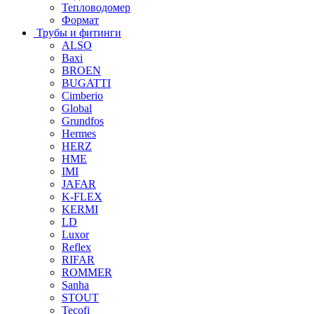
Тепловодомер
Формат
Трубы и фитинги
ALSO
Baxi
BROEN
BUGATTI
Cimberio
Global
Grundfos
Hermes
HERZ
HME
IMI
JAFAR
K-FLEX
KERMI
LD
Luxor
Reflex
RIFAR
ROMMER
Sanha
STOUT
Tecofi