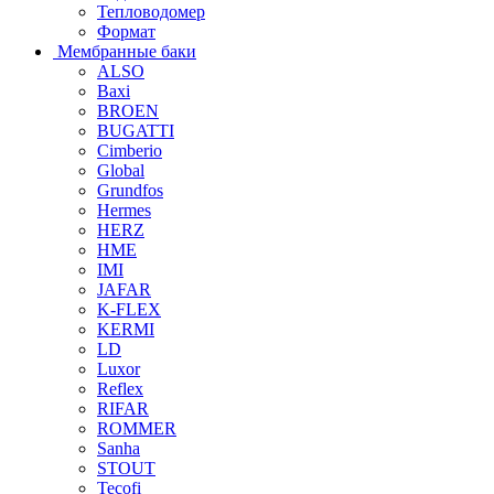
Тепловодомер
Формат
Мембранные баки
ALSO
Baxi
BROEN
BUGATTI
Cimberio
Global
Grundfos
Hermes
HERZ
HME
IMI
JAFAR
K-FLEX
KERMI
LD
Luxor
Reflex
RIFAR
ROMMER
Sanha
STOUT
Tecofi