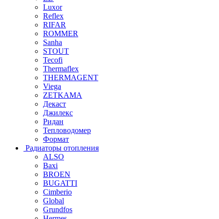
Luxor
Reflex
RIFAR
ROMMER
Sanha
STOUT
Tecofi
Thermaflex
THERMAGENT
Viega
ZETKAMA
Декаст
Джилекс
Ридан
Тепловодомер
Формат
Радиаторы отопления
ALSO
Baxi
BROEN
BUGATTI
Cimberio
Global
Grundfos
Hermes