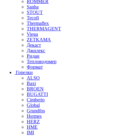
ROMMER
Sanha
STOUT
Tecofi
Thermaflex
THERMAGENT
Viega
ZETKAMA
Декаст
Джилекс
Ридан
Тепловодомер
Формат
Горелки
ALSO
Baxi
BROEN
BUGATTI
Cimberio
Global
Grundfos
Hermes
HERZ
HME
IMI