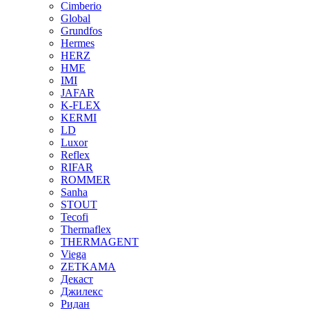
Cimberio
Global
Grundfos
Hermes
HERZ
HME
IMI
JAFAR
K-FLEX
KERMI
LD
Luxor
Reflex
RIFAR
ROMMER
Sanha
STOUT
Tecofi
Thermaflex
THERMAGENT
Viega
ZETKAMA
Декаст
Джилекс
Ридан