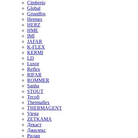
Cimberio
Global
Grundfos
Hermes
HERZ
HME
IMI
JAFAR
K-FLEX
KERMI
LD
Luxor
Reflex
RIFAR
ROMMER
Sanha
STOUT
Tecofi
Thermaflex
THERMAGENT
Viega
ZETKAMA
Декаст
Джилекс
Ридан