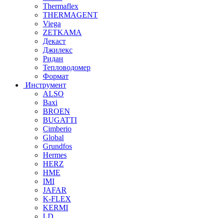
Thermaflex
THERMAGENT
Viega
ZETKAMA
Декаст
Джилекс
Ридан
Тепловодомер
Формат
Инструмент
ALSO
Baxi
BROEN
BUGATTI
Cimberio
Global
Grundfos
Hermes
HERZ
HME
IMI
JAFAR
K-FLEX
KERMI
LD