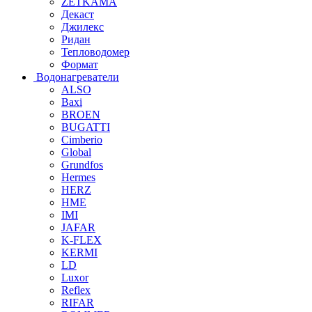
ZETKAMA
Декаст
Джилекс
Ридан
Тепловодомер
Формат
Водонагреватели
ALSO
Baxi
BROEN
BUGATTI
Cimberio
Global
Grundfos
Hermes
HERZ
HME
IMI
JAFAR
K-FLEX
KERMI
LD
Luxor
Reflex
RIFAR