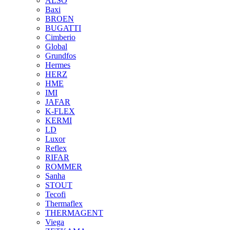
ALSO
Baxi
BROEN
BUGATTI
Cimberio
Global
Grundfos
Hermes
HERZ
HME
IMI
JAFAR
K-FLEX
KERMI
LD
Luxor
Reflex
RIFAR
ROMMER
Sanha
STOUT
Tecofi
Thermaflex
THERMAGENT
Viega