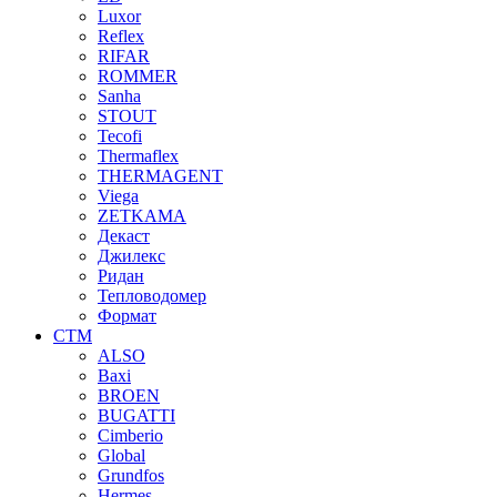
Luxor
Reflex
RIFAR
ROMMER
Sanha
STOUT
Tecofi
Thermaflex
THERMAGENT
Viega
ZETKAMA
Декаст
Джилекс
Ридан
Тепловодомер
Формат
СТМ
ALSO
Baxi
BROEN
BUGATTI
Cimberio
Global
Grundfos
Hermes