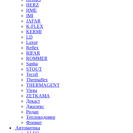
HERZ
HME
IMI
JAFAR
K-FLEX
KERMI
LD
Luxor
Reflex
RIFAR
ROMMER
Sanha
STOUT
Tecofi
Thermaflex
THERMAGENT
Viega
ZETKAMA
Декаст
Джилекс
Ридан
Тепловодомер
Формат
Автоматика