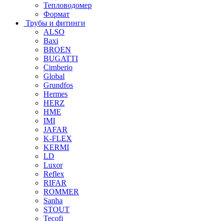
Тепловодомер
Формат
Трубы и фитинги
ALSO
Baxi
BROEN
BUGATTI
Cimberio
Global
Grundfos
Hermes
HERZ
HME
IMI
JAFAR
K-FLEX
KERMI
LD
Luxor
Reflex
RIFAR
ROMMER
Sanha
STOUT
Tecofi