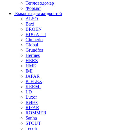
Тепловодомер
Формат
Емкости для жидкостей
ALSO
Baxi
BROEN
BUGATTI
Cimberio
Global
Grundfos
Hermes
HERZ
HME
IMI
JAFAR
K-FLEX
KERMI
LD
Luxor
Reflex
RIFAR
ROMMER
Sanha
STOUT
Tecofi