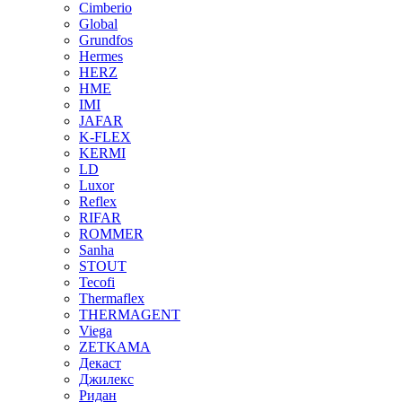
Cimberio
Global
Grundfos
Hermes
HERZ
HME
IMI
JAFAR
K-FLEX
KERMI
LD
Luxor
Reflex
RIFAR
ROMMER
Sanha
STOUT
Tecofi
Thermaflex
THERMAGENT
Viega
ZETKAMA
Декаст
Джилекс
Ридан