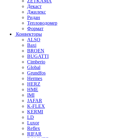
ZETKAMA
Декаст
Джилекс
Ридан
Тепловодомер
Формат
Конвекторы
ALSO
Baxi
BROEN
BUGATTI
Cimberio
Global
Grundfos
Hermes
HERZ
HME
IMI
JAFAR
K-FLEX
KERMI
LD
Luxor
Reflex
RIFAR