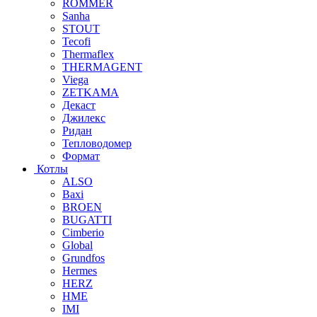
ROMMER
Sanha
STOUT
Tecofi
Thermaflex
THERMAGENT
Viega
ZETKAMA
Декаст
Джилекс
Ридан
Тепловодомер
Формат
Котлы
ALSO
Baxi
BROEN
BUGATTI
Cimberio
Global
Grundfos
Hermes
HERZ
HME
IMI