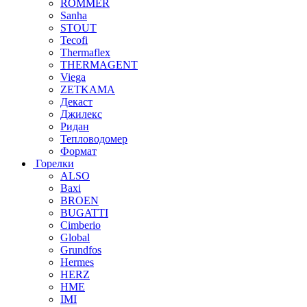
ROMMER
Sanha
STOUT
Tecofi
Thermaflex
THERMAGENT
Viega
ZETKAMA
Декаст
Джилекс
Ридан
Тепловодомер
Формат
Горелки
ALSO
Baxi
BROEN
BUGATTI
Cimberio
Global
Grundfos
Hermes
HERZ
HME
IMI