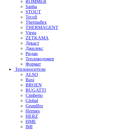
ROMMER
Sanha
STOUT
Tecofi
Thermaflex
THERMAGENT
Viega
ZETKAMA
Декаст
Джилекс
Ридан
Тепловодомер
Формат
Теплоносители
ALSO
Baxi
BROEN
BUGATTI
Cimberio
Global
Grundfos
Hermes
HERZ
HME
IMI