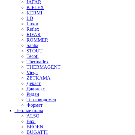
JAFAR
K-FLEX
KERMI
LD
Luxor
Reflex
RIFAR
ROMMER
Sanha
STOUT
Tecofi
Thermaflex
THERMAGENT
Viega
ZETKAMA
Декаст
Джилекс
Ридан
Тепловодомер
Формат
Теплые полы
ALSO
Baxi
BROEN
BUGATTI