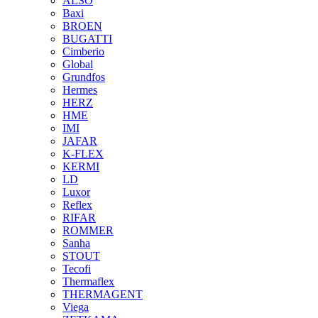
ALSO
Baxi
BROEN
BUGATTI
Cimberio
Global
Grundfos
Hermes
HERZ
HME
IMI
JAFAR
K-FLEX
KERMI
LD
Luxor
Reflex
RIFAR
ROMMER
Sanha
STOUT
Tecofi
Thermaflex
THERMAGENT
Viega