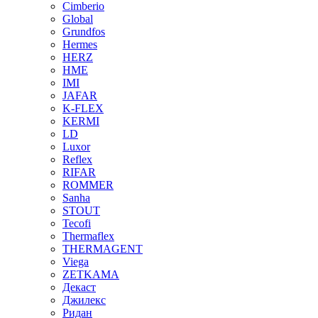
Cimberio
Global
Grundfos
Hermes
HERZ
HME
IMI
JAFAR
K-FLEX
KERMI
LD
Luxor
Reflex
RIFAR
ROMMER
Sanha
STOUT
Tecofi
Thermaflex
THERMAGENT
Viega
ZETKAMA
Декаст
Джилекс
Ридан