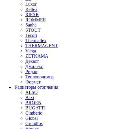
Luxor
Reflex
RIFAR
ROMMER
Sanha
STOUT
Tecofi
Thermaflex
THERMAGENT
Viega
ZETKAMA
Декаст
Джилекс
Ридан
Тепловодомер
Формат
Радиаторы отопления
ALSO
Baxi
BROEN
BUGATTI
Cimberio
Global
Grundfos
Hermes