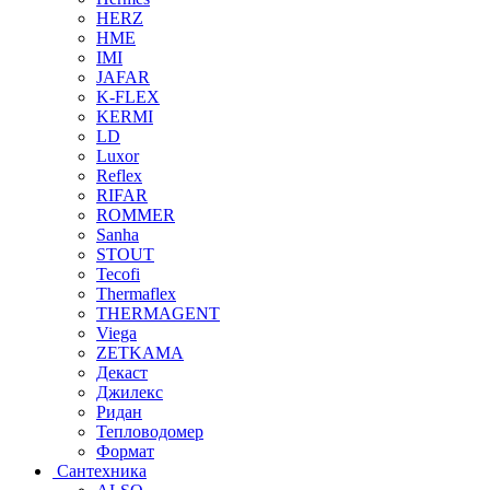
HERZ
HME
IMI
JAFAR
K-FLEX
KERMI
LD
Luxor
Reflex
RIFAR
ROMMER
Sanha
STOUT
Tecofi
Thermaflex
THERMAGENT
Viega
ZETKAMA
Декаст
Джилекс
Ридан
Тепловодомер
Формат
Сантехника