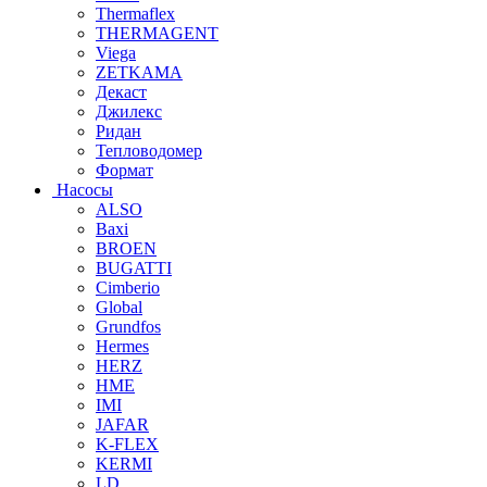
Thermaflex
THERMAGENT
Viega
ZETKAMA
Декаст
Джилекс
Ридан
Тепловодомер
Формат
Насосы
ALSO
Baxi
BROEN
BUGATTI
Cimberio
Global
Grundfos
Hermes
HERZ
HME
IMI
JAFAR
K-FLEX
KERMI
LD