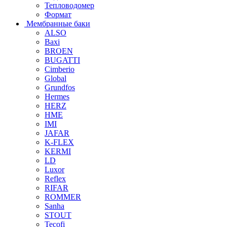
Тепловодомер
Формат
Мембранные баки
ALSO
Baxi
BROEN
BUGATTI
Cimberio
Global
Grundfos
Hermes
HERZ
HME
IMI
JAFAR
K-FLEX
KERMI
LD
Luxor
Reflex
RIFAR
ROMMER
Sanha
STOUT
Tecofi