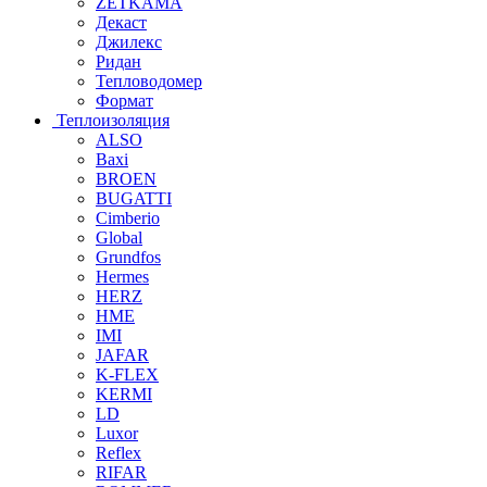
ZETKAMA
Декаст
Джилекс
Ридан
Тепловодомер
Формат
Теплоизоляция
ALSO
Baxi
BROEN
BUGATTI
Cimberio
Global
Grundfos
Hermes
HERZ
HME
IMI
JAFAR
K-FLEX
KERMI
LD
Luxor
Reflex
RIFAR