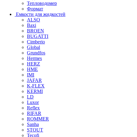
Тепловодомер
Формат
Емкости для жидкостей
ALSO
Baxi
BROEN
BUGATTI
Cimberio
Global
Grundfos
Hermes
HERZ
HME
IMI
JAFAR
K-FLEX
KERMI
LD
Luxor
Reflex
RIFAR
ROMMER
Sanha
STOUT
Tecofi