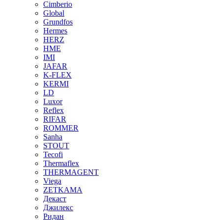
Cimberio
Global
Grundfos
Hermes
HERZ
HME
IMI
JAFAR
K-FLEX
KERMI
LD
Luxor
Reflex
RIFAR
ROMMER
Sanha
STOUT
Tecofi
Thermaflex
THERMAGENT
Viega
ZETKAMA
Декаст
Джилекс
Ридан