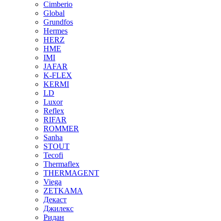
Cimberio
Global
Grundfos
Hermes
HERZ
HME
IMI
JAFAR
K-FLEX
KERMI
LD
Luxor
Reflex
RIFAR
ROMMER
Sanha
STOUT
Tecofi
Thermaflex
THERMAGENT
Viega
ZETKAMA
Декаст
Джилекс
Ридан