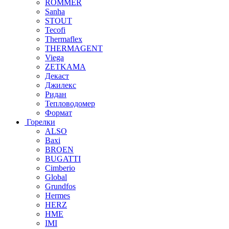
ROMMER
Sanha
STOUT
Tecofi
Thermaflex
THERMAGENT
Viega
ZETKAMA
Декаст
Джилекс
Ридан
Тепловодомер
Формат
Горелки
ALSO
Baxi
BROEN
BUGATTI
Cimberio
Global
Grundfos
Hermes
HERZ
HME
IMI