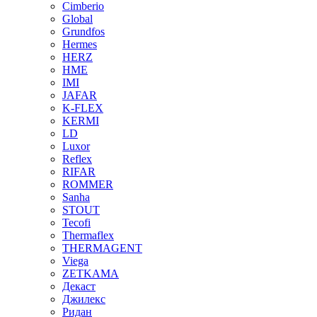
Cimberio
Global
Grundfos
Hermes
HERZ
HME
IMI
JAFAR
K-FLEX
KERMI
LD
Luxor
Reflex
RIFAR
ROMMER
Sanha
STOUT
Tecofi
Thermaflex
THERMAGENT
Viega
ZETKAMA
Декаст
Джилекс
Ридан