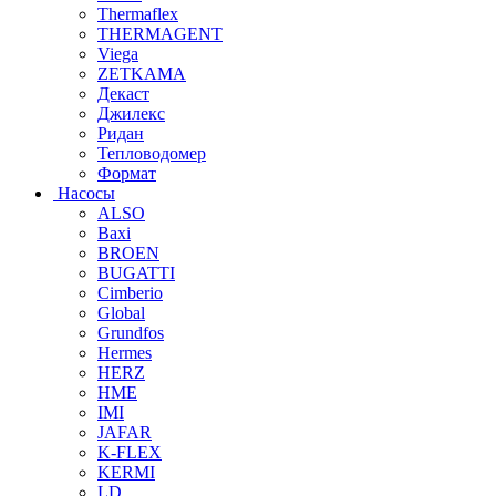
Thermaflex
THERMAGENT
Viega
ZETKAMA
Декаст
Джилекс
Ридан
Тепловодомер
Формат
Насосы
ALSO
Baxi
BROEN
BUGATTI
Cimberio
Global
Grundfos
Hermes
HERZ
HME
IMI
JAFAR
K-FLEX
KERMI
LD