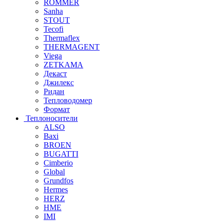
ROMMER
Sanha
STOUT
Tecofi
Thermaflex
THERMAGENT
Viega
ZETKAMA
Декаст
Джилекс
Ридан
Тепловодомер
Формат
Теплоносители
ALSO
Baxi
BROEN
BUGATTI
Cimberio
Global
Grundfos
Hermes
HERZ
HME
IMI