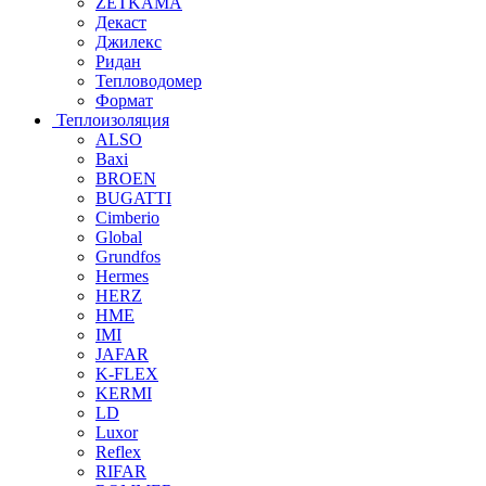
ZETKAMA
Декаст
Джилекс
Ридан
Тепловодомер
Формат
Теплоизоляция
ALSO
Baxi
BROEN
BUGATTI
Cimberio
Global
Grundfos
Hermes
HERZ
HME
IMI
JAFAR
K-FLEX
KERMI
LD
Luxor
Reflex
RIFAR