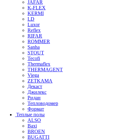
JAFAR
K-FLEX
KERMI
LD
Luxor
Reflex
RIFAR
ROMMER
Sanha
STOUT
Tecofi
Thermaflex
THERMAGENT
Viega
ZETKAMA
Декаст
Джилекс
Ридан
Тепловодомер
Формат
Теплые полы
ALSO
Baxi
BROEN
BUGATTI