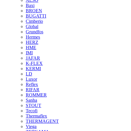
ALSO
Baxi
BROEN
BUGATTI
Cimberio
Global
Grundfos
Hermes
HERZ
HME
IMI
JAFAR
K-FLEX
KERMI
LD
Luxor
Reflex
RIFAR
ROMMER
Sanha
STOUT
Tecofi
Thermaflex
THERMAGENT
Viega