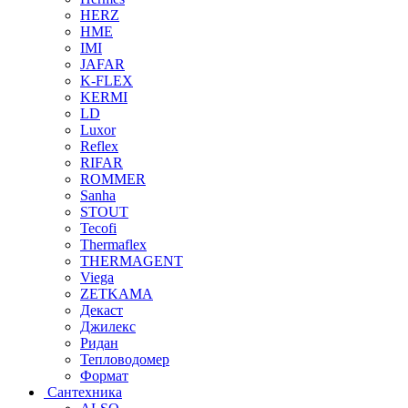
HERZ
HME
IMI
JAFAR
K-FLEX
KERMI
LD
Luxor
Reflex
RIFAR
ROMMER
Sanha
STOUT
Tecofi
Thermaflex
THERMAGENT
Viega
ZETKAMA
Декаст
Джилекс
Ридан
Тепловодомер
Формат
Сантехника