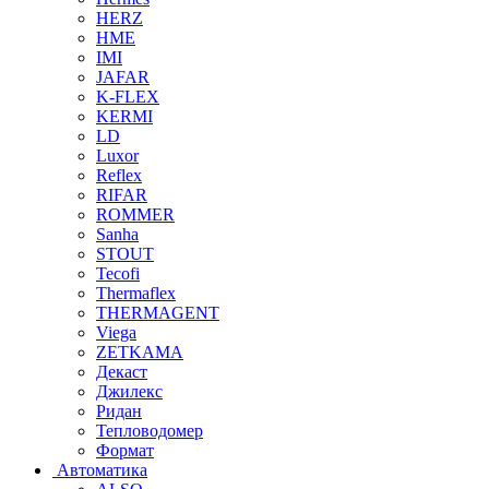
HERZ
HME
IMI
JAFAR
K-FLEX
KERMI
LD
Luxor
Reflex
RIFAR
ROMMER
Sanha
STOUT
Tecofi
Thermaflex
THERMAGENT
Viega
ZETKAMA
Декаст
Джилекс
Ридан
Тепловодомер
Формат
Автоматика