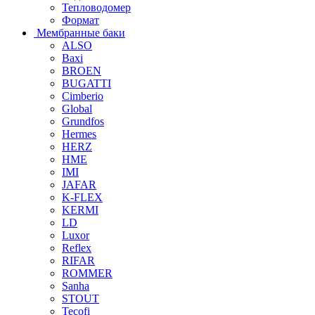
Тепловодомер
Формат
Мембранные баки
ALSO
Baxi
BROEN
BUGATTI
Cimberio
Global
Grundfos
Hermes
HERZ
HME
IMI
JAFAR
K-FLEX
KERMI
LD
Luxor
Reflex
RIFAR
ROMMER
Sanha
STOUT
Tecofi