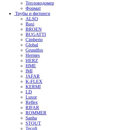
Тепловодомер
Формат
Трубы и фитинги
ALSO
Baxi
BROEN
BUGATTI
Cimberio
Global
Grundfos
Hermes
HERZ
HME
IMI
JAFAR
K-FLEX
KERMI
LD
Luxor
Reflex
RIFAR
ROMMER
Sanha
STOUT
Tecofi