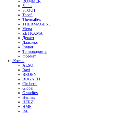
ROMMER
Sanha
STOUT
Tecofi
Thermaflex
THERMAGENT
Viega
ZETKAMA
Декаст
Джилекс
Ридан
Тепловодомер
Формат
Котлы
ALSO
Baxi
BROEN
BUGATTI
Cimberio
Global
Grundfos
Hermes
HERZ
HME
IMI