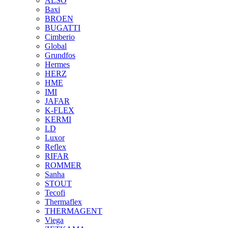
ALSO
Baxi
BROEN
BUGATTI
Cimberio
Global
Grundfos
Hermes
HERZ
HME
IMI
JAFAR
K-FLEX
KERMI
LD
Luxor
Reflex
RIFAR
ROMMER
Sanha
STOUT
Tecofi
Thermaflex
THERMAGENT
Viega