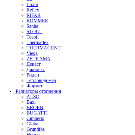
Luxor
Reflex
RIFAR
ROMMER
Sanha
STOUT
Tecofi
Thermaflex
THERMAGENT
Viega
ZETKAMA
Декаст
Джилекс
Ридан
Тепловодомер
Формат
Радиаторы отопления
ALSO
Baxi
BROEN
BUGATTI
Cimberio
Global
Grundfos
Hermes