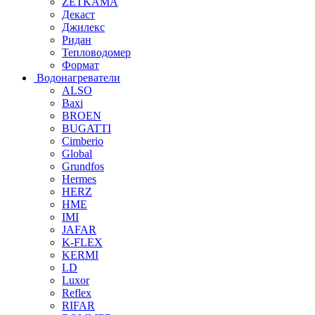
ZETKAMA
Декаст
Джилекс
Ридан
Тепловодомер
Формат
Водонагреватели
ALSO
Baxi
BROEN
BUGATTI
Cimberio
Global
Grundfos
Hermes
HERZ
HME
IMI
JAFAR
K-FLEX
KERMI
LD
Luxor
Reflex
RIFAR