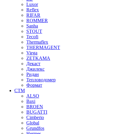
Luxor
Reflex
RIFAR
ROMMER
Sanha
STOUT
Tecofi
Thermaflex
THERMAGENT
Viega
ZETKAMA
Декаст
Джилекс
Ридан
Тепловодомер
Формат
СТМ
ALSO
Baxi
BROEN
BUGATTI
Cimberio
Global
Grundfos
Hermes