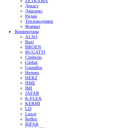
ZETKAMA
Декаст
Джилекс
Ридан
Тепловодомер
Формат
Конвекторы
ALSO
Baxi
BROEN
BUGATTI
Cimberio
Global
Grundfos
Hermes
HERZ
HME
IMI
JAFAR
K-FLEX
KERMI
LD
Luxor
Reflex
RIFAR