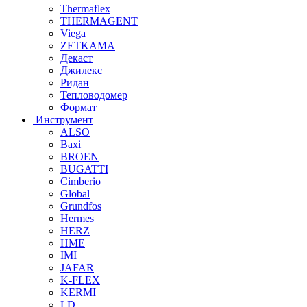
Thermaflex
THERMAGENT
Viega
ZETKAMA
Декаст
Джилекс
Ридан
Тепловодомер
Формат
Инструмент
ALSO
Baxi
BROEN
BUGATTI
Cimberio
Global
Grundfos
Hermes
HERZ
HME
IMI
JAFAR
K-FLEX
KERMI
LD