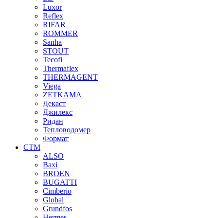
Luxor
Reflex
RIFAR
ROMMER
Sanha
STOUT
Tecofi
Thermaflex
THERMAGENT
Viega
ZETKAMA
Декаст
Джилекс
Ридан
Тепловодомер
Формат
СТМ
ALSO
Baxi
BROEN
BUGATTI
Cimberio
Global
Grundfos
Hermes