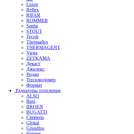
Luxor
Reflex
RIFAR
ROMMER
Sanha
STOUT
Tecofi
Thermaflex
THERMAGENT
Viega
ZETKAMA
Декаст
Джилекс
Ридан
Тепловодомер
Формат
Радиаторы отопления
ALSO
Baxi
BROEN
BUGATTI
Cimberio
Global
Grundfos
Hermes