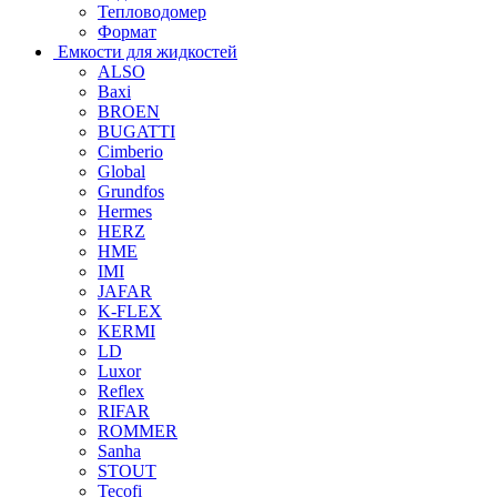
Тепловодомер
Формат
Емкости для жидкостей
ALSO
Baxi
BROEN
BUGATTI
Cimberio
Global
Grundfos
Hermes
HERZ
HME
IMI
JAFAR
K-FLEX
KERMI
LD
Luxor
Reflex
RIFAR
ROMMER
Sanha
STOUT
Tecofi