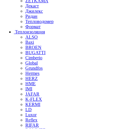
ZETKAMA
Декаст
Джилекс
Ридан
Тепловодомер
Формат
Теплоизоляция
ALSO
Baxi
BROEN
BUGATTI
Cimberio
Global
Grundfos
Hermes
HERZ
HME
IMI
JAFAR
K-FLEX
KERMI
LD
Luxor
Reflex
RIFAR