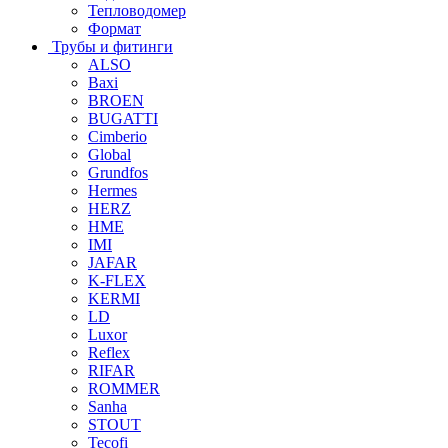
Тепловодомер
Формат
Трубы и фитинги
ALSO
Baxi
BROEN
BUGATTI
Cimberio
Global
Grundfos
Hermes
HERZ
HME
IMI
JAFAR
K-FLEX
KERMI
LD
Luxor
Reflex
RIFAR
ROMMER
Sanha
STOUT
Tecofi