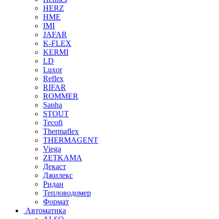
HERZ
HME
IMI
JAFAR
K-FLEX
KERMI
LD
Luxor
Reflex
RIFAR
ROMMER
Sanha
STOUT
Tecofi
Thermaflex
THERMAGENT
Viega
ZETKAMA
Декаст
Джилекс
Ридан
Тепловодомер
Формат
Автоматика