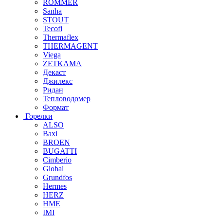
ROMMER
Sanha
STOUT
Tecofi
Thermaflex
THERMAGENT
Viega
ZETKAMA
Декаст
Джилекс
Ридан
Тепловодомер
Формат
Горелки
ALSO
Baxi
BROEN
BUGATTI
Cimberio
Global
Grundfos
Hermes
HERZ
HME
IMI