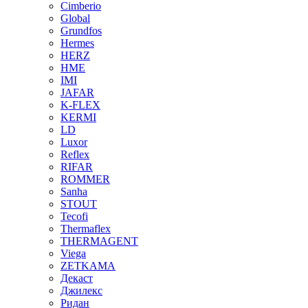
Cimberio
Global
Grundfos
Hermes
HERZ
HME
IMI
JAFAR
K-FLEX
KERMI
LD
Luxor
Reflex
RIFAR
ROMMER
Sanha
STOUT
Tecofi
Thermaflex
THERMAGENT
Viega
ZETKAMA
Декаст
Джилекс
Ридан