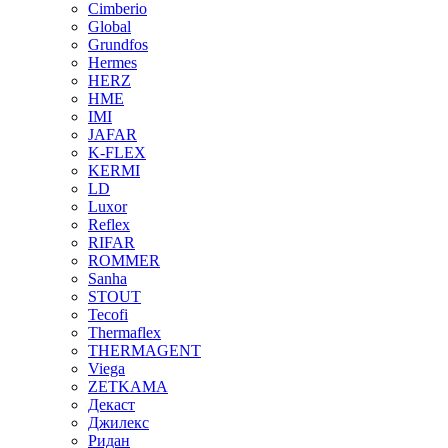
Cimberio
Global
Grundfos
Hermes
HERZ
HME
IMI
JAFAR
K-FLEX
KERMI
LD
Luxor
Reflex
RIFAR
ROMMER
Sanha
STOUT
Tecofi
Thermaflex
THERMAGENT
Viega
ZETKAMA
Декаст
Джилекс
Ридан