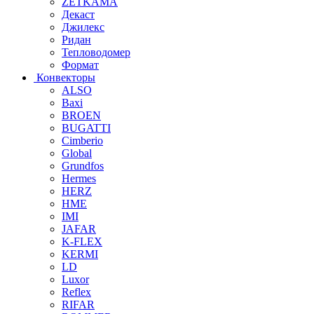
ZETKAMA
Декаст
Джилекс
Ридан
Тепловодомер
Формат
Конвекторы
ALSO
Baxi
BROEN
BUGATTI
Cimberio
Global
Grundfos
Hermes
HERZ
HME
IMI
JAFAR
K-FLEX
KERMI
LD
Luxor
Reflex
RIFAR