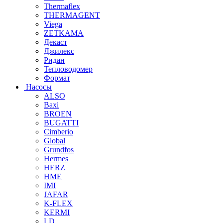
Thermaflex
THERMAGENT
Viega
ZETKAMA
Декаст
Джилекс
Ридан
Тепловодомер
Формат
Насосы
ALSO
Baxi
BROEN
BUGATTI
Cimberio
Global
Grundfos
Hermes
HERZ
HME
IMI
JAFAR
K-FLEX
KERMI
LD