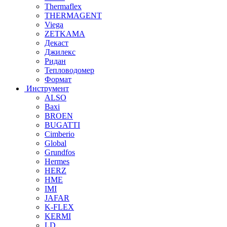
Thermaflex
THERMAGENT
Viega
ZETKAMA
Декаст
Джилекс
Ридан
Тепловодомер
Формат
Инструмент
ALSO
Baxi
BROEN
BUGATTI
Cimberio
Global
Grundfos
Hermes
HERZ
HME
IMI
JAFAR
K-FLEX
KERMI
LD