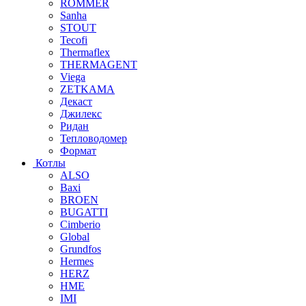
ROMMER
Sanha
STOUT
Tecofi
Thermaflex
THERMAGENT
Viega
ZETKAMA
Декаст
Джилекс
Ридан
Тепловодомер
Формат
Котлы
ALSO
Baxi
BROEN
BUGATTI
Cimberio
Global
Grundfos
Hermes
HERZ
HME
IMI