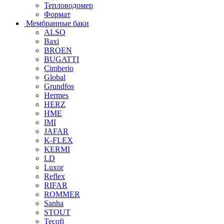
Тепловодомер
Формат
Мембранные баки
ALSO
Baxi
BROEN
BUGATTI
Cimberio
Global
Grundfos
Hermes
HERZ
HME
IMI
JAFAR
K-FLEX
KERMI
LD
Luxor
Reflex
RIFAR
ROMMER
Sanha
STOUT
Tecofi