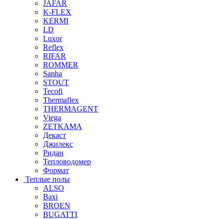
JAFAR
K-FLEX
KERMI
LD
Luxor
Reflex
RIFAR
ROMMER
Sanha
STOUT
Tecofi
Thermaflex
THERMAGENT
Viega
ZETKAMA
Декаст
Джилекс
Ридан
Тепловодомер
Формат
Теплые полы
ALSO
Baxi
BROEN
BUGATTI