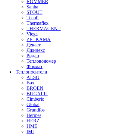
ROMMER
Sanha
STOUT
Tecofi
Thermaflex
THERMAGENT
Viega
ZETKAMA
Декаст
Джилекс
Ридан
Тепловодомер
Формат
Теплоносители
ALSO
Baxi
BROEN
BUGATTI
Cimberio
Global
Grundfos
Hermes
HERZ
HME
IMI