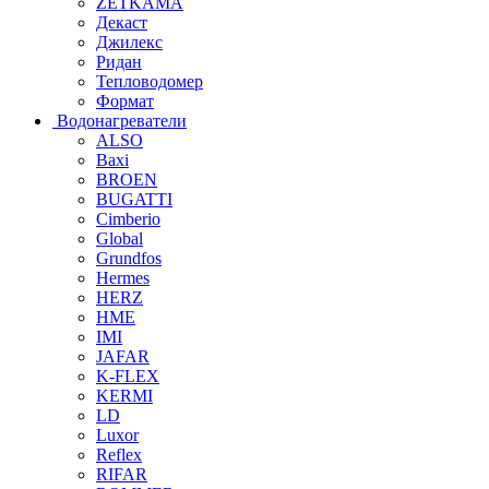
ZETKAMA
Декаст
Джилекс
Ридан
Тепловодомер
Формат
Водонагреватели
ALSO
Baxi
BROEN
BUGATTI
Cimberio
Global
Grundfos
Hermes
HERZ
HME
IMI
JAFAR
K-FLEX
KERMI
LD
Luxor
Reflex
RIFAR