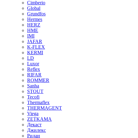
Cimberio
Global
Grundfos
Hermes
HERZ
HME
IMI
JAFAR
K-FLEX
KERMI
LD
Luxor
Reflex
RIFAR
ROMMER
Sanha
STOUT
Tecofi
Thermaflex
THERMAGENT
Viega
ZETKAMA
Декаст
Джилекс
Ридан