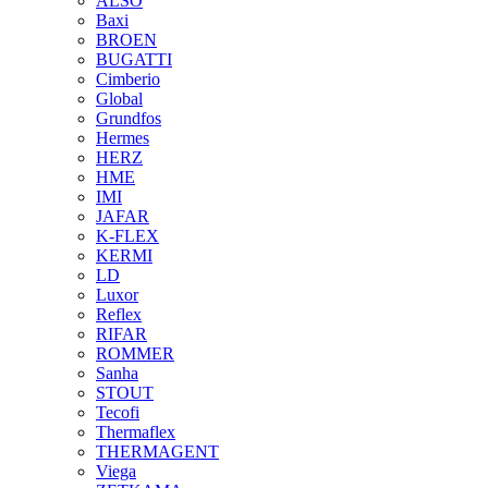
ALSO
Baxi
BROEN
BUGATTI
Cimberio
Global
Grundfos
Hermes
HERZ
HME
IMI
JAFAR
K-FLEX
KERMI
LD
Luxor
Reflex
RIFAR
ROMMER
Sanha
STOUT
Tecofi
Thermaflex
THERMAGENT
Viega