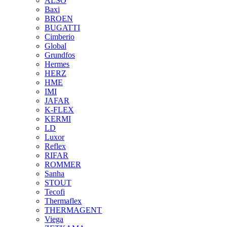
ALSO
Baxi
BROEN
BUGATTI
Cimberio
Global
Grundfos
Hermes
HERZ
HME
IMI
JAFAR
K-FLEX
KERMI
LD
Luxor
Reflex
RIFAR
ROMMER
Sanha
STOUT
Tecofi
Thermaflex
THERMAGENT
Viega