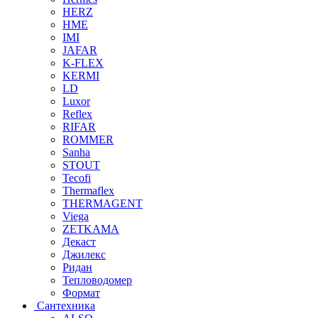
HERZ
HME
IMI
JAFAR
K-FLEX
KERMI
LD
Luxor
Reflex
RIFAR
ROMMER
Sanha
STOUT
Tecofi
Thermaflex
THERMAGENT
Viega
ZETKAMA
Декаст
Джилекс
Ридан
Тепловодомер
Формат
Сантехника