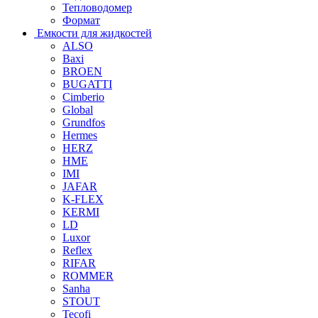
Тепловодомер
Формат
Емкости для жидкостей
ALSO
Baxi
BROEN
BUGATTI
Cimberio
Global
Grundfos
Hermes
HERZ
HME
IMI
JAFAR
K-FLEX
KERMI
LD
Luxor
Reflex
RIFAR
ROMMER
Sanha
STOUT
Tecofi