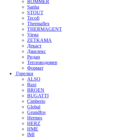
ROMMER
Sanha
STOUT
Tecofi
Thermaflex
THERMAGENT
Viega
ZETKAMA
Декаст
Джилекс
Ридан
Тепловодомер
Формат
Горелки
ALSO
Baxi
BROEN
BUGATTI
Cimberio
Global
Grundfos
Hermes
HERZ
HME
IMI