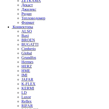
ZETKAMA
Декаст
Джилекс
Ридан
Тепловодомер
Формат
Конвекторы
ALSO
Baxi
BROEN
BUGATTI
Cimberio
Global
Grundfos
Hermes
HERZ
HME
IMI
JAFAR
K-FLEX
KERMI
LD
Luxor
Reflex
RIFAR