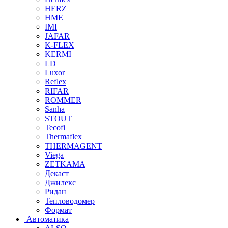
HERZ
HME
IMI
JAFAR
K-FLEX
KERMI
LD
Luxor
Reflex
RIFAR
ROMMER
Sanha
STOUT
Tecofi
Thermaflex
THERMAGENT
Viega
ZETKAMA
Декаст
Джилекс
Ридан
Тепловодомер
Формат
Автоматика