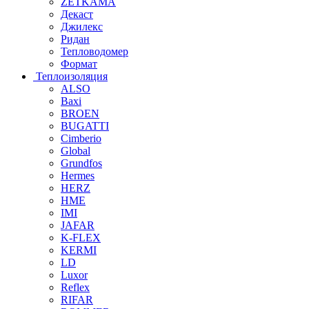
ZETKAMA
Декаст
Джилекс
Ридан
Тепловодомер
Формат
Теплоизоляция
ALSO
Baxi
BROEN
BUGATTI
Cimberio
Global
Grundfos
Hermes
HERZ
HME
IMI
JAFAR
K-FLEX
KERMI
LD
Luxor
Reflex
RIFAR