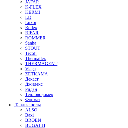
JAFAR
K-FLEX
KERMI
LD
Luxor
Reflex
RIFAR
ROMMER
Sanha
STOUT
Tecofi
Thermaflex
THERMAGENT
Viega
ZETKAMA
Декаст
Джилекс
Ридан
Тепловодомер
Формат
Теплые полы
ALSO
Baxi
BROEN
BUGATTI