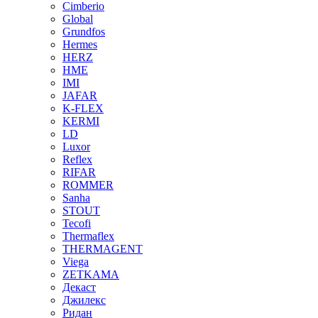
Cimberio
Global
Grundfos
Hermes
HERZ
HME
IMI
JAFAR
K-FLEX
KERMI
LD
Luxor
Reflex
RIFAR
ROMMER
Sanha
STOUT
Tecofi
Thermaflex
THERMAGENT
Viega
ZETKAMA
Декаст
Джилекс
Ридан