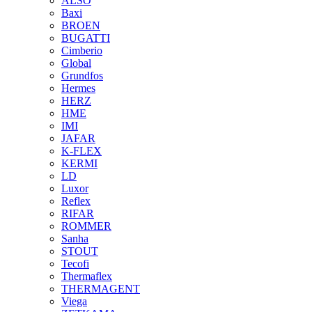
ALSO
Baxi
BROEN
BUGATTI
Cimberio
Global
Grundfos
Hermes
HERZ
HME
IMI
JAFAR
K-FLEX
KERMI
LD
Luxor
Reflex
RIFAR
ROMMER
Sanha
STOUT
Tecofi
Thermaflex
THERMAGENT
Viega