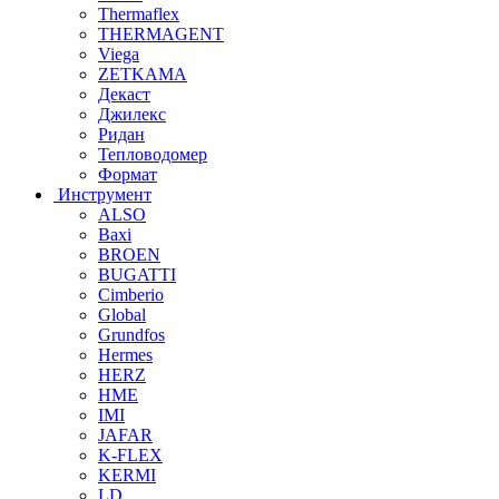
Thermaflex
THERMAGENT
Viega
ZETKAMA
Декаст
Джилекс
Ридан
Тепловодомер
Формат
Инструмент
ALSO
Baxi
BROEN
BUGATTI
Cimberio
Global
Grundfos
Hermes
HERZ
HME
IMI
JAFAR
K-FLEX
KERMI
LD