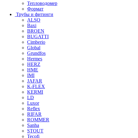
Тепловодомер
Формат
Трубы и фитинги
ALSO
Baxi
BROEN
BUGATTI
Cimberio
Global
Grundfos
Hermes
HERZ
HME
IMI
JAFAR
K-FLEX
KERMI
LD
Luxor
Reflex
RIFAR
ROMMER
Sanha
STOUT
Tecofi