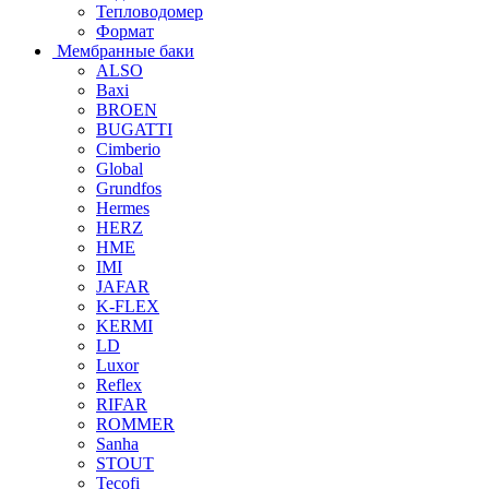
Тепловодомер
Формат
Мембранные баки
ALSO
Baxi
BROEN
BUGATTI
Cimberio
Global
Grundfos
Hermes
HERZ
HME
IMI
JAFAR
K-FLEX
KERMI
LD
Luxor
Reflex
RIFAR
ROMMER
Sanha
STOUT
Tecofi