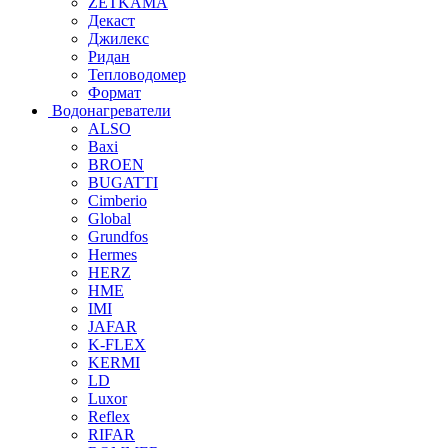
ZETKAMA
Декаст
Джилекс
Ридан
Тепловодомер
Формат
Водонагреватели
ALSO
Baxi
BROEN
BUGATTI
Cimberio
Global
Grundfos
Hermes
HERZ
HME
IMI
JAFAR
K-FLEX
KERMI
LD
Luxor
Reflex
RIFAR