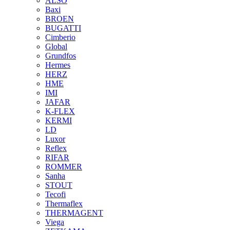
ALSO
Baxi
BROEN
BUGATTI
Cimberio
Global
Grundfos
Hermes
HERZ
HME
IMI
JAFAR
K-FLEX
KERMI
LD
Luxor
Reflex
RIFAR
ROMMER
Sanha
STOUT
Tecofi
Thermaflex
THERMAGENT
Viega