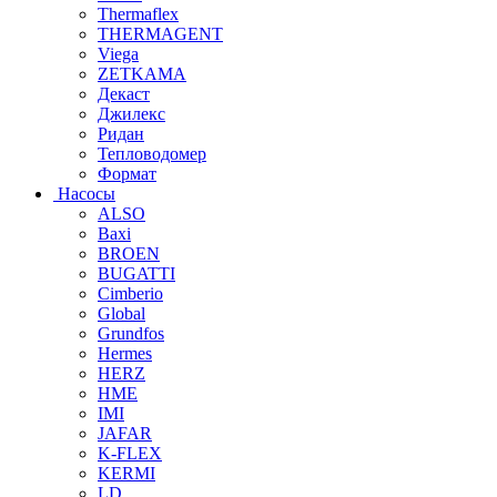
Thermaflex
THERMAGENT
Viega
ZETKAMA
Декаст
Джилекс
Ридан
Тепловодомер
Формат
Насосы
ALSO
Baxi
BROEN
BUGATTI
Cimberio
Global
Grundfos
Hermes
HERZ
HME
IMI
JAFAR
K-FLEX
KERMI
LD