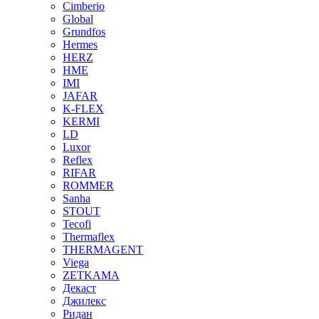
Cimberio
Global
Grundfos
Hermes
HERZ
HME
IMI
JAFAR
K-FLEX
KERMI
LD
Luxor
Reflex
RIFAR
ROMMER
Sanha
STOUT
Tecofi
Thermaflex
THERMAGENT
Viega
ZETKAMA
Декаст
Джилекс
Ридан