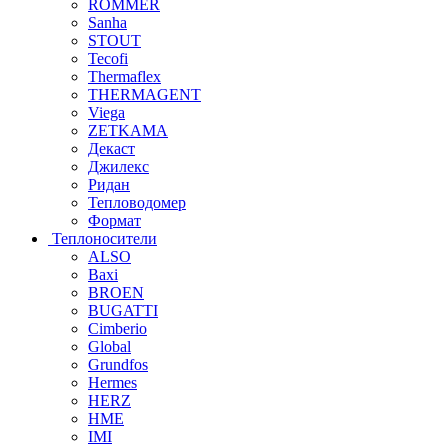
ROMMER
Sanha
STOUT
Tecofi
Thermaflex
THERMAGENT
Viega
ZETKAMA
Декаст
Джилекс
Ридан
Тепловодомер
Формат
Теплоносители
ALSO
Baxi
BROEN
BUGATTI
Cimberio
Global
Grundfos
Hermes
HERZ
HME
IMI