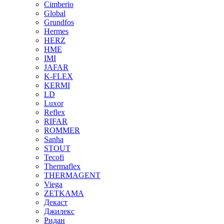
Cimberio
Global
Grundfos
Hermes
HERZ
HME
IMI
JAFAR
K-FLEX
KERMI
LD
Luxor
Reflex
RIFAR
ROMMER
Sanha
STOUT
Tecofi
Thermaflex
THERMAGENT
Viega
ZETKAMA
Декаст
Джилекс
Ридан