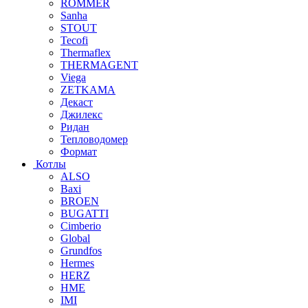
ROMMER
Sanha
STOUT
Tecofi
Thermaflex
THERMAGENT
Viega
ZETKAMA
Декаст
Джилекс
Ридан
Тепловодомер
Формат
Котлы
ALSO
Baxi
BROEN
BUGATTI
Cimberio
Global
Grundfos
Hermes
HERZ
HME
IMI