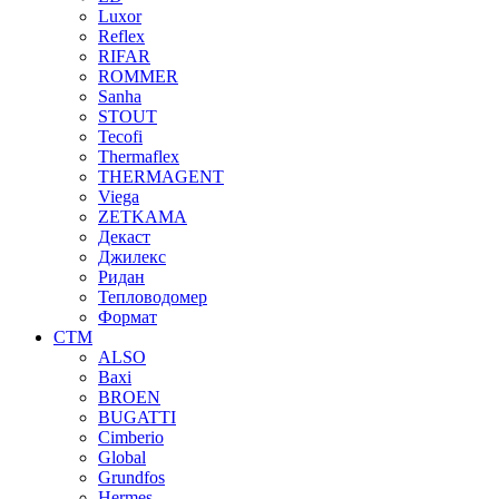
Luxor
Reflex
RIFAR
ROMMER
Sanha
STOUT
Tecofi
Thermaflex
THERMAGENT
Viega
ZETKAMA
Декаст
Джилекс
Ридан
Тепловодомер
Формат
СТМ
ALSO
Baxi
BROEN
BUGATTI
Cimberio
Global
Grundfos
Hermes