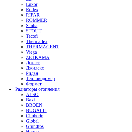
Luxor
Reflex
RIFAR
ROMMER
Sanha
STOUT
Tecofi
Thermaflex
THERMAGENT
Viega
ZETKAMA
Декаст
Джилекс
Ридан
Тепловодомер
Формат
Радиаторы отопления
ALSO
Baxi
BROEN
BUGATTI
Cimberio
Global
Grundfos
Hermes