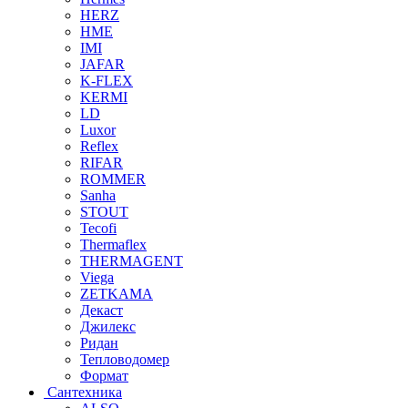
HERZ
HME
IMI
JAFAR
K-FLEX
KERMI
LD
Luxor
Reflex
RIFAR
ROMMER
Sanha
STOUT
Tecofi
Thermaflex
THERMAGENT
Viega
ZETKAMA
Декаст
Джилекс
Ридан
Тепловодомер
Формат
Сантехника