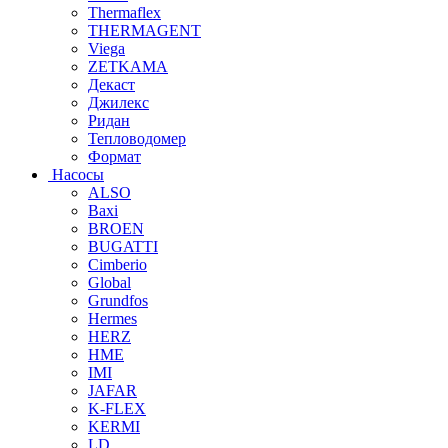
Thermaflex
THERMAGENT
Viega
ZETKAMA
Декаст
Джилекс
Ридан
Тепловодомер
Формат
Насосы
ALSO
Baxi
BROEN
BUGATTI
Cimberio
Global
Grundfos
Hermes
HERZ
HME
IMI
JAFAR
K-FLEX
KERMI
LD