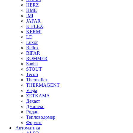
HERZ
HME
IMI
JAFAR
K-FLEX
KERMI
LD
Luxor
Reflex
RIFAR
ROMMER
Sanha
STOUT
Tecofi
Thermaflex
THERMAGENT
Viega
ZETKAMA
Декаст
Джилекс
Ридан
Тепловодомер
Формат
Автоматика