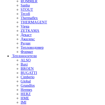
ROMMER
Sanha
STOUT
Tecofi
Thermaflex
THERMAGENT
Viega
ZETKAMA
Декаст
Джилекс
Ридан
Тепловодомер
Формат
Теплоносители
ALSO
Baxi
BROEN
BUGATTI
Cimberio
Global
Grundfos
Hermes
HERZ
HME
IMI