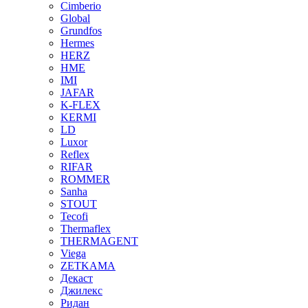
Cimberio
Global
Grundfos
Hermes
HERZ
HME
IMI
JAFAR
K-FLEX
KERMI
LD
Luxor
Reflex
RIFAR
ROMMER
Sanha
STOUT
Tecofi
Thermaflex
THERMAGENT
Viega
ZETKAMA
Декаст
Джилекс
Ридан