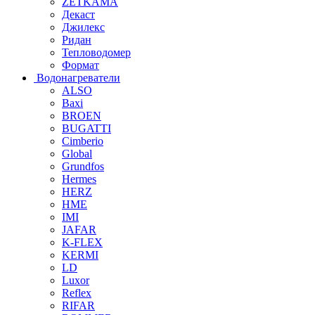
ZETKAMA
Декаст
Джилекс
Ридан
Тепловодомер
Формат
Водонагреватели
ALSO
Baxi
BROEN
BUGATTI
Cimberio
Global
Grundfos
Hermes
HERZ
HME
IMI
JAFAR
K-FLEX
KERMI
LD
Luxor
Reflex
RIFAR