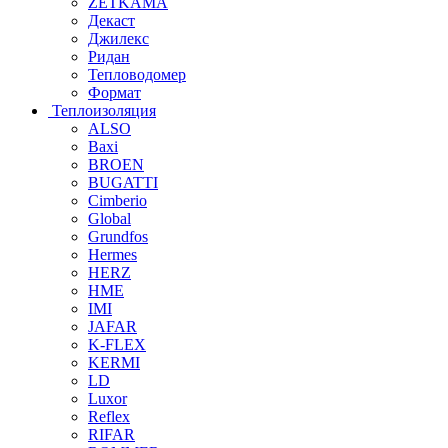
ZETKAMA
Декаст
Джилекс
Ридан
Тепловодомер
Формат
Теплоизоляция
ALSO
Baxi
BROEN
BUGATTI
Cimberio
Global
Grundfos
Hermes
HERZ
HME
IMI
JAFAR
K-FLEX
KERMI
LD
Luxor
Reflex
RIFAR