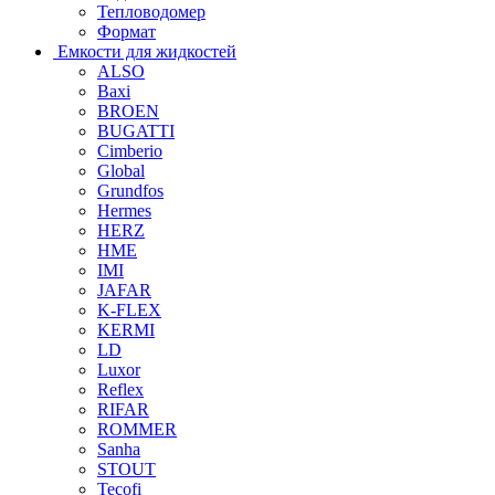
Тепловодомер
Формат
Емкости для жидкостей
ALSO
Baxi
BROEN
BUGATTI
Cimberio
Global
Grundfos
Hermes
HERZ
HME
IMI
JAFAR
K-FLEX
KERMI
LD
Luxor
Reflex
RIFAR
ROMMER
Sanha
STOUT
Tecofi