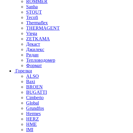
ROMMER
Sanha
STOUT
Tecofi
Thermaflex
THERMAGENT
Viega
ZETKAMA
Декаст
Джилекс
Ридан
Тепловодомер
Формат
Горелки
ALSO
Baxi
BROEN
BUGATTI
Cimberio
Global
Grundfos
Hermes
HERZ
HME
IMI