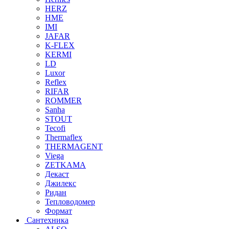
HERZ
HME
IMI
JAFAR
K-FLEX
KERMI
LD
Luxor
Reflex
RIFAR
ROMMER
Sanha
STOUT
Tecofi
Thermaflex
THERMAGENT
Viega
ZETKAMA
Декаст
Джилекс
Ридан
Тепловодомер
Формат
Сантехника