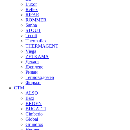
Luxor
Reflex
RIFAR
ROMMER
Sanha
STOUT
Tecofi
Thermaflex
THERMAGENT
Viega
ZETKAMA
Декаст
Джилекс
Ридан
Тепловодомер
Формат
СТМ
ALSO
Baxi
BROEN
BUGATTI
Cimberio
Global
Grundfos
Hermes