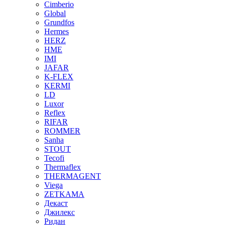
Cimberio
Global
Grundfos
Hermes
HERZ
HME
IMI
JAFAR
K-FLEX
KERMI
LD
Luxor
Reflex
RIFAR
ROMMER
Sanha
STOUT
Tecofi
Thermaflex
THERMAGENT
Viega
ZETKAMA
Декаст
Джилекс
Ридан