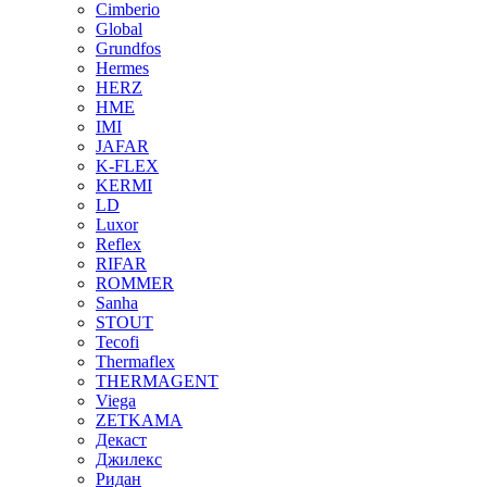
Cimberio
Global
Grundfos
Hermes
HERZ
HME
IMI
JAFAR
K-FLEX
KERMI
LD
Luxor
Reflex
RIFAR
ROMMER
Sanha
STOUT
Tecofi
Thermaflex
THERMAGENT
Viega
ZETKAMA
Декаст
Джилекс
Ридан