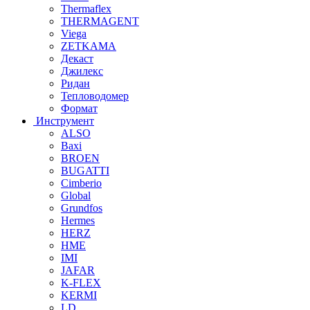
Thermaflex
THERMAGENT
Viega
ZETKAMA
Декаст
Джилекс
Ридан
Тепловодомер
Формат
Инструмент
ALSO
Baxi
BROEN
BUGATTI
Cimberio
Global
Grundfos
Hermes
HERZ
HME
IMI
JAFAR
K-FLEX
KERMI
LD