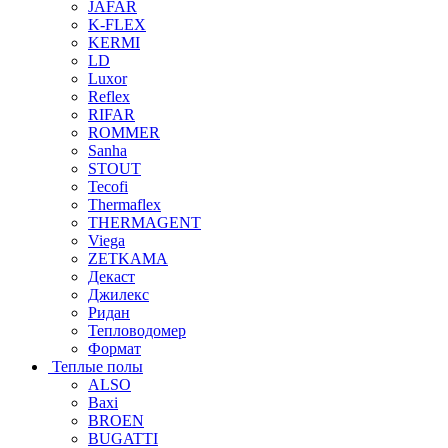
JAFAR
K-FLEX
KERMI
LD
Luxor
Reflex
RIFAR
ROMMER
Sanha
STOUT
Tecofi
Thermaflex
THERMAGENT
Viega
ZETKAMA
Декаст
Джилекс
Ридан
Тепловодомер
Формат
Теплые полы
ALSO
Baxi
BROEN
BUGATTI