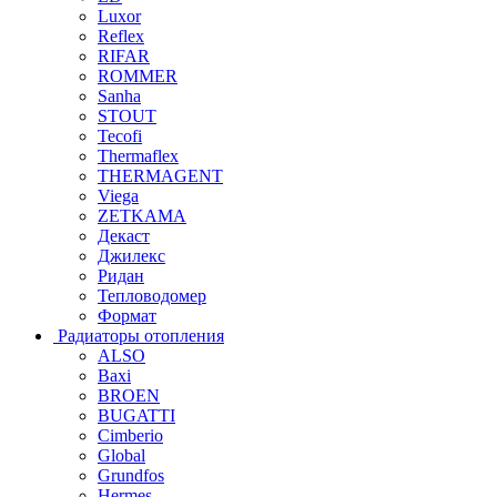
Luxor
Reflex
RIFAR
ROMMER
Sanha
STOUT
Tecofi
Thermaflex
THERMAGENT
Viega
ZETKAMA
Декаст
Джилекс
Ридан
Тепловодомер
Формат
Радиаторы отопления
ALSO
Baxi
BROEN
BUGATTI
Cimberio
Global
Grundfos
Hermes