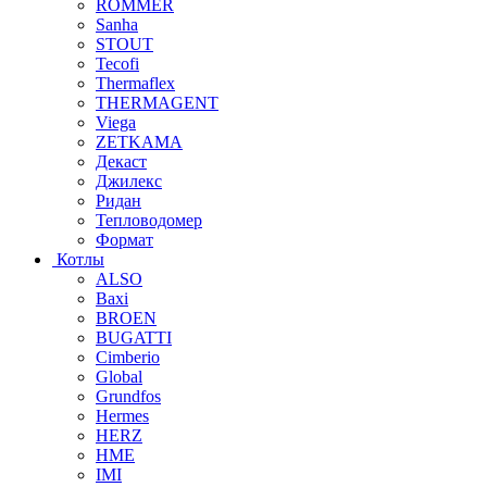
ROMMER
Sanha
STOUT
Tecofi
Thermaflex
THERMAGENT
Viega
ZETKAMA
Декаст
Джилекс
Ридан
Тепловодомер
Формат
Котлы
ALSO
Baxi
BROEN
BUGATTI
Cimberio
Global
Grundfos
Hermes
HERZ
HME
IMI