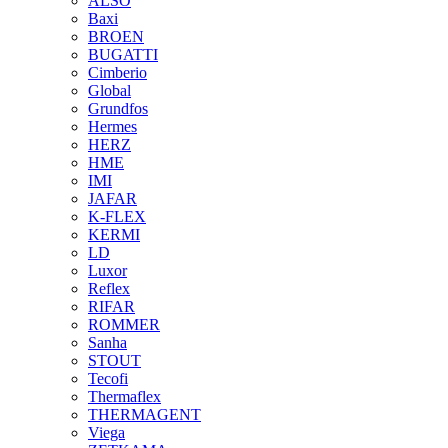
ALSO
Baxi
BROEN
BUGATTI
Cimberio
Global
Grundfos
Hermes
HERZ
HME
IMI
JAFAR
K-FLEX
KERMI
LD
Luxor
Reflex
RIFAR
ROMMER
Sanha
STOUT
Tecofi
Thermaflex
THERMAGENT
Viega