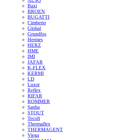
ALSO
Baxi
BROEN
BUGATTI
Cimberio
Global
Grundfos
Hermes
HERZ
HME
IMI
JAFAR
K-FLEX
KERMI
LD
Luxor
Reflex
RIFAR
ROMMER
Sanha
STOUT
Tecofi
Thermaflex
THERMAGENT
Viega