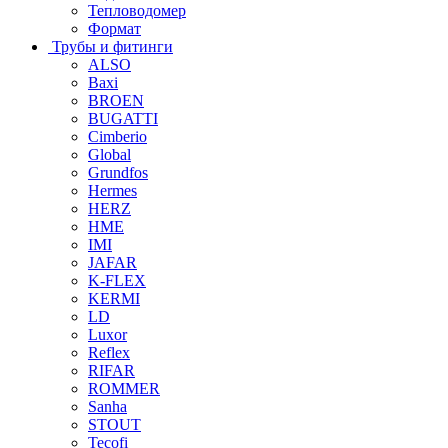
Тепловодомер
Формат
Трубы и фитинги
ALSO
Baxi
BROEN
BUGATTI
Cimberio
Global
Grundfos
Hermes
HERZ
HME
IMI
JAFAR
K-FLEX
KERMI
LD
Luxor
Reflex
RIFAR
ROMMER
Sanha
STOUT
Tecofi