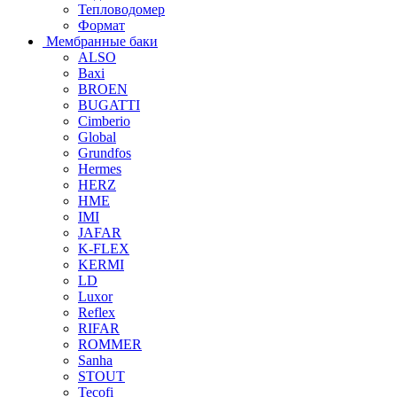
Тепловодомер
Формат
Мембранные баки
ALSO
Baxi
BROEN
BUGATTI
Cimberio
Global
Grundfos
Hermes
HERZ
HME
IMI
JAFAR
K-FLEX
KERMI
LD
Luxor
Reflex
RIFAR
ROMMER
Sanha
STOUT
Tecofi