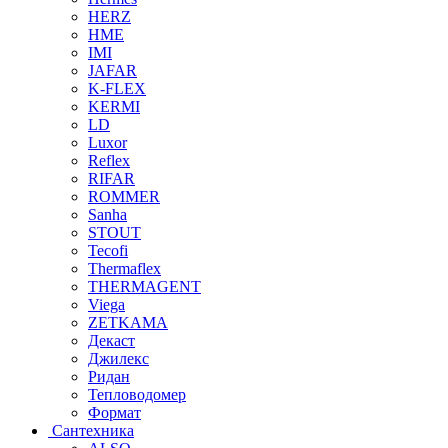
HERZ
HME
IMI
JAFAR
K-FLEX
KERMI
LD
Luxor
Reflex
RIFAR
ROMMER
Sanha
STOUT
Tecofi
Thermaflex
THERMAGENT
Viega
ZETKAMA
Декаст
Джилекс
Ридан
Тепловодомер
Формат
Сантехника