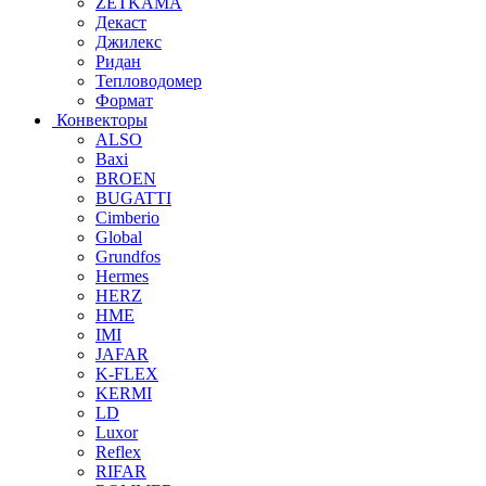
ZETKAMA
Декаст
Джилекс
Ридан
Тепловодомер
Формат
Конвекторы
ALSO
Baxi
BROEN
BUGATTI
Cimberio
Global
Grundfos
Hermes
HERZ
HME
IMI
JAFAR
K-FLEX
KERMI
LD
Luxor
Reflex
RIFAR