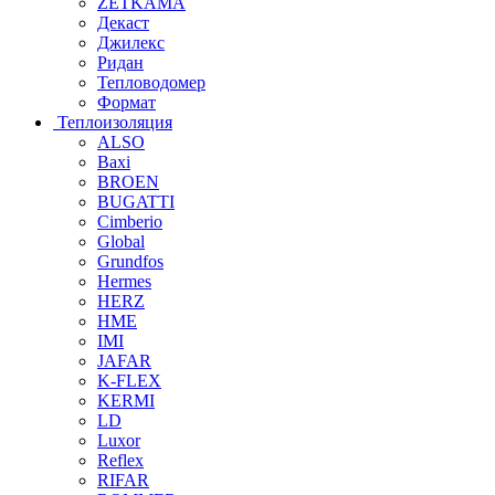
ZETKAMA
Декаст
Джилекс
Ридан
Тепловодомер
Формат
Теплоизоляция
ALSO
Baxi
BROEN
BUGATTI
Cimberio
Global
Grundfos
Hermes
HERZ
HME
IMI
JAFAR
K-FLEX
KERMI
LD
Luxor
Reflex
RIFAR