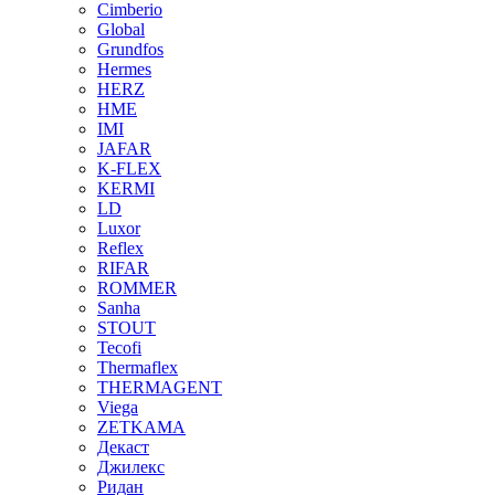
Cimberio
Global
Grundfos
Hermes
HERZ
HME
IMI
JAFAR
K-FLEX
KERMI
LD
Luxor
Reflex
RIFAR
ROMMER
Sanha
STOUT
Tecofi
Thermaflex
THERMAGENT
Viega
ZETKAMA
Декаст
Джилекс
Ридан