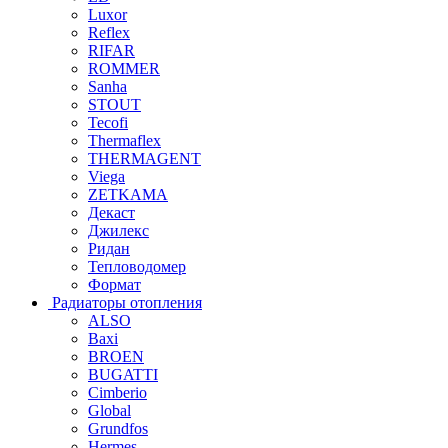
Luxor
Reflex
RIFAR
ROMMER
Sanha
STOUT
Tecofi
Thermaflex
THERMAGENT
Viega
ZETKAMA
Декаст
Джилекс
Ридан
Тепловодомер
Формат
Радиаторы отопления
ALSO
Baxi
BROEN
BUGATTI
Cimberio
Global
Grundfos
Hermes