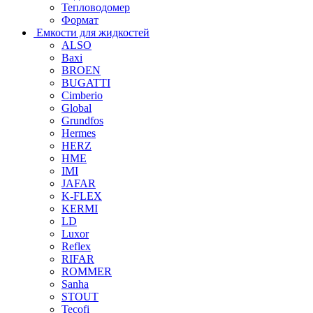
Тепловодомер
Формат
Емкости для жидкостей
ALSO
Baxi
BROEN
BUGATTI
Cimberio
Global
Grundfos
Hermes
HERZ
HME
IMI
JAFAR
K-FLEX
KERMI
LD
Luxor
Reflex
RIFAR
ROMMER
Sanha
STOUT
Tecofi