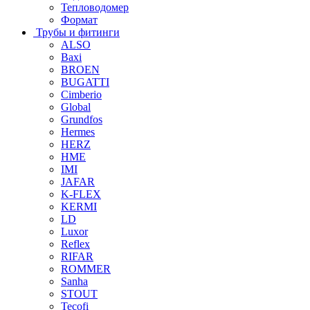
Тепловодомер
Формат
Трубы и фитинги
ALSO
Baxi
BROEN
BUGATTI
Cimberio
Global
Grundfos
Hermes
HERZ
HME
IMI
JAFAR
K-FLEX
KERMI
LD
Luxor
Reflex
RIFAR
ROMMER
Sanha
STOUT
Tecofi