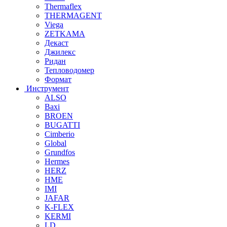
Thermaflex
THERMAGENT
Viega
ZETKAMA
Декаст
Джилекс
Ридан
Тепловодомер
Формат
Инструмент
ALSO
Baxi
BROEN
BUGATTI
Cimberio
Global
Grundfos
Hermes
HERZ
HME
IMI
JAFAR
K-FLEX
KERMI
LD