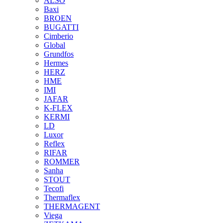
ALSO
Baxi
BROEN
BUGATTI
Cimberio
Global
Grundfos
Hermes
HERZ
HME
IMI
JAFAR
K-FLEX
KERMI
LD
Luxor
Reflex
RIFAR
ROMMER
Sanha
STOUT
Tecofi
Thermaflex
THERMAGENT
Viega