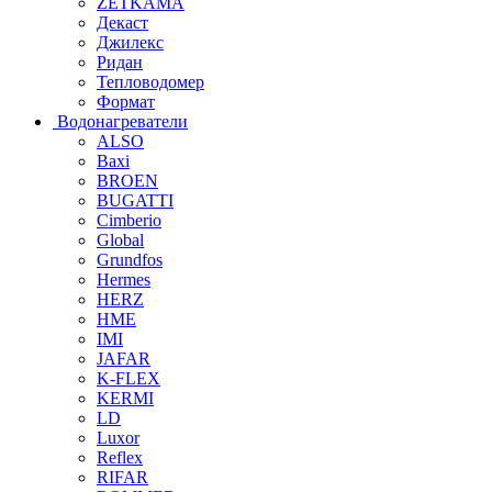
ZETKAMA
Декаст
Джилекс
Ридан
Тепловодомер
Формат
Водонагреватели
ALSO
Baxi
BROEN
BUGATTI
Cimberio
Global
Grundfos
Hermes
HERZ
HME
IMI
JAFAR
K-FLEX
KERMI
LD
Luxor
Reflex
RIFAR