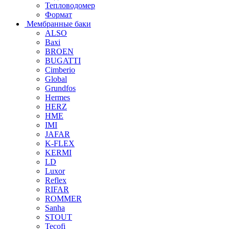
Тепловодомер
Формат
Мембранные баки
ALSO
Baxi
BROEN
BUGATTI
Cimberio
Global
Grundfos
Hermes
HERZ
HME
IMI
JAFAR
K-FLEX
KERMI
LD
Luxor
Reflex
RIFAR
ROMMER
Sanha
STOUT
Tecofi