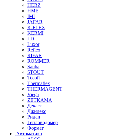
HERZ
HME
IMI
JAFAR
K-FLEX
KERMI
LD
Luxor
Reflex
RIFAR
ROMMER
Sanha
STOUT
Tecofi
Thermaflex
THERMAGENT
Viega
ZETKAMA
Декаст
Джилекс
Ридан
Тепловодомер
Формат
Автоматика