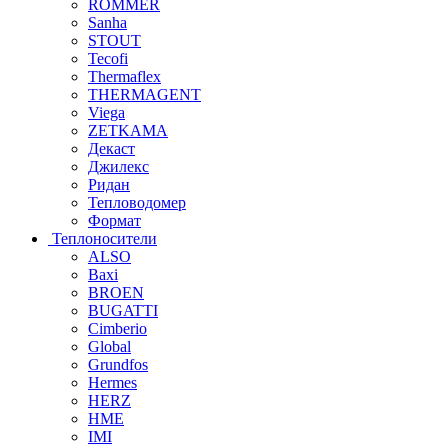
ROMMER
Sanha
STOUT
Tecofi
Thermaflex
THERMAGENT
Viega
ZETKAMA
Декаст
Джилекс
Ридан
Тепловодомер
Формат
Теплоносители
ALSO
Baxi
BROEN
BUGATTI
Cimberio
Global
Grundfos
Hermes
HERZ
HME
IMI