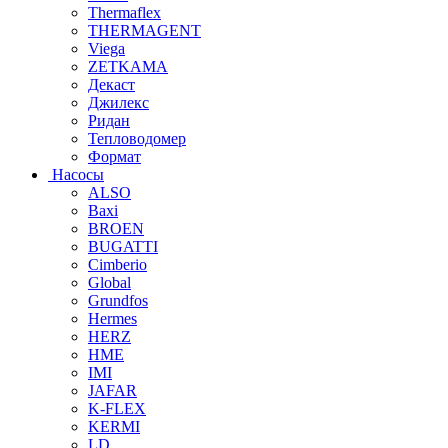
Thermaflex
THERMAGENT
Viega
ZETKAMA
Декаст
Джилекс
Ридан
Тепловодомер
Формат
Насосы
ALSO
Baxi
BROEN
BUGATTI
Cimberio
Global
Grundfos
Hermes
HERZ
HME
IMI
JAFAR
K-FLEX
KERMI
LD