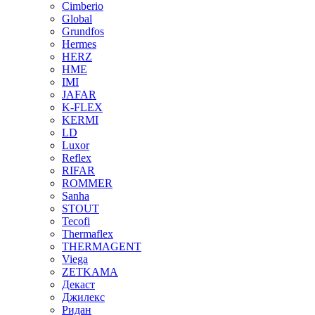
Cimberio
Global
Grundfos
Hermes
HERZ
HME
IMI
JAFAR
K-FLEX
KERMI
LD
Luxor
Reflex
RIFAR
ROMMER
Sanha
STOUT
Tecofi
Thermaflex
THERMAGENT
Viega
ZETKAMA
Декаст
Джилекс
Ридан