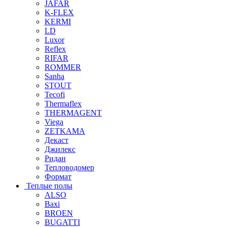
JAFAR
K-FLEX
KERMI
LD
Luxor
Reflex
RIFAR
ROMMER
Sanha
STOUT
Tecofi
Thermaflex
THERMAGENT
Viega
ZETKAMA
Декаст
Джилекс
Ридан
Тепловодомер
Формат
Теплые полы
ALSO
Baxi
BROEN
BUGATTI