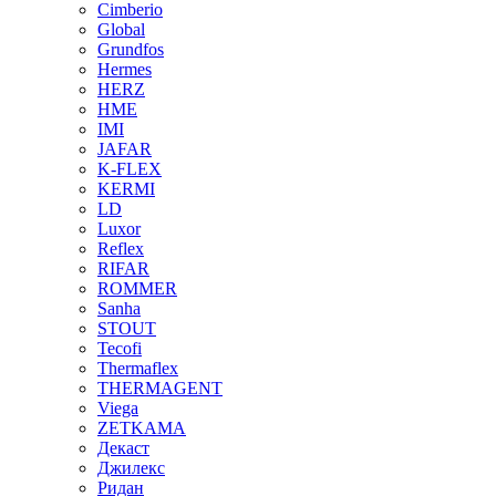
Cimberio
Global
Grundfos
Hermes
HERZ
HME
IMI
JAFAR
K-FLEX
KERMI
LD
Luxor
Reflex
RIFAR
ROMMER
Sanha
STOUT
Tecofi
Thermaflex
THERMAGENT
Viega
ZETKAMA
Декаст
Джилекс
Ридан