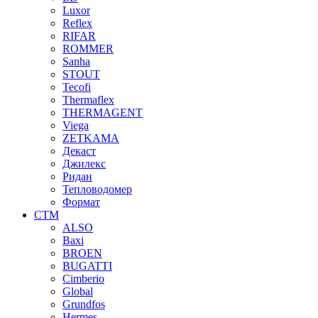
Luxor
Reflex
RIFAR
ROMMER
Sanha
STOUT
Tecofi
Thermaflex
THERMAGENT
Viega
ZETKAMA
Декаст
Джилекс
Ридан
Тепловодомер
Формат
СТМ
ALSO
Baxi
BROEN
BUGATTI
Cimberio
Global
Grundfos
Hermes