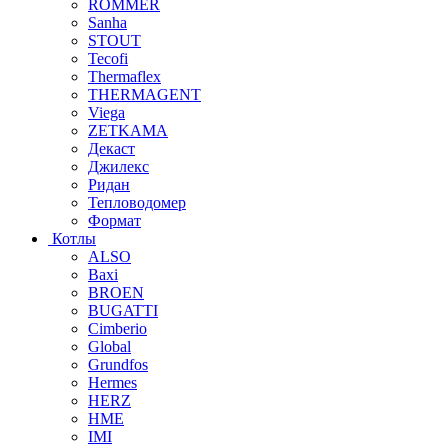
ROMMER
Sanha
STOUT
Tecofi
Thermaflex
THERMAGENT
Viega
ZETKAMA
Декаст
Джилекс
Ридан
Тепловодомер
Формат
Котлы
ALSO
Baxi
BROEN
BUGATTI
Cimberio
Global
Grundfos
Hermes
HERZ
HME
IMI