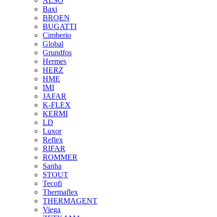
ALSO
Baxi
BROEN
BUGATTI
Cimberio
Global
Grundfos
Hermes
HERZ
HME
IMI
JAFAR
K-FLEX
KERMI
LD
Luxor
Reflex
RIFAR
ROMMER
Sanha
STOUT
Tecofi
Thermaflex
THERMAGENT
Viega