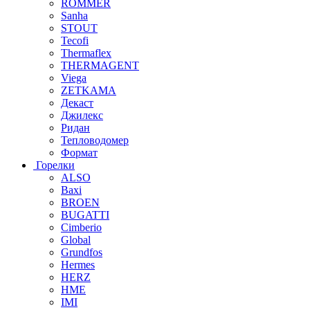
ROMMER
Sanha
STOUT
Tecofi
Thermaflex
THERMAGENT
Viega
ZETKAMA
Декаст
Джилекс
Ридан
Тепловодомер
Формат
Горелки
ALSO
Baxi
BROEN
BUGATTI
Cimberio
Global
Grundfos
Hermes
HERZ
HME
IMI