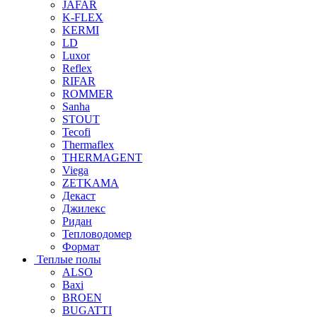
JAFAR
K-FLEX
KERMI
LD
Luxor
Reflex
RIFAR
ROMMER
Sanha
STOUT
Tecofi
Thermaflex
THERMAGENT
Viega
ZETKAMA
Декаст
Джилекс
Ридан
Тепловодомер
Формат
Теплые полы
ALSO
Baxi
BROEN
BUGATTI