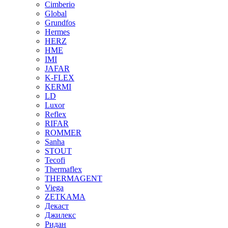
Cimberio
Global
Grundfos
Hermes
HERZ
HME
IMI
JAFAR
K-FLEX
KERMI
LD
Luxor
Reflex
RIFAR
ROMMER
Sanha
STOUT
Tecofi
Thermaflex
THERMAGENT
Viega
ZETKAMA
Декаст
Джилекс
Ридан