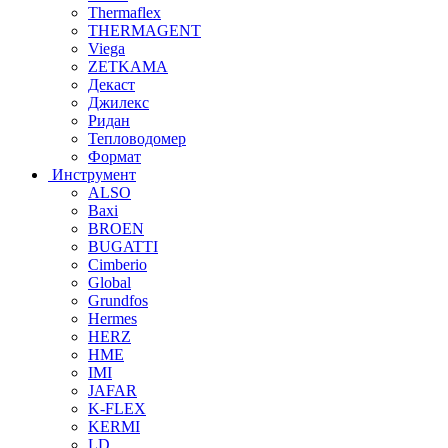
Thermaflex
THERMAGENT
Viega
ZETKAMA
Декаст
Джилекс
Ридан
Тепловодомер
Формат
Инструмент
ALSO
Baxi
BROEN
BUGATTI
Cimberio
Global
Grundfos
Hermes
HERZ
HME
IMI
JAFAR
K-FLEX
KERMI
LD