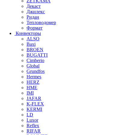
ZETKAMA
Декаст
Джилекс
Ридан
Тепловодомер
Формат
Конвекторы
ALSO
Baxi
BROEN
BUGATTI
Cimberio
Global
Grundfos
Hermes
HERZ
HME
IMI
JAFAR
K-FLEX
KERMI
LD
Luxor
Reflex
RIFAR