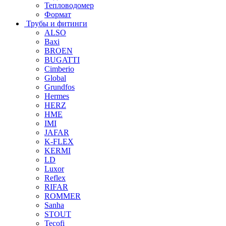
Тепловодомер
Формат
Трубы и фитинги
ALSO
Baxi
BROEN
BUGATTI
Cimberio
Global
Grundfos
Hermes
HERZ
HME
IMI
JAFAR
K-FLEX
KERMI
LD
Luxor
Reflex
RIFAR
ROMMER
Sanha
STOUT
Tecofi