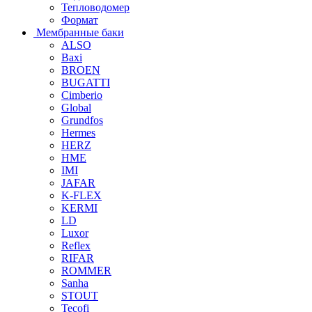
Тепловодомер
Формат
Мембранные баки
ALSO
Baxi
BROEN
BUGATTI
Cimberio
Global
Grundfos
Hermes
HERZ
HME
IMI
JAFAR
K-FLEX
KERMI
LD
Luxor
Reflex
RIFAR
ROMMER
Sanha
STOUT
Tecofi