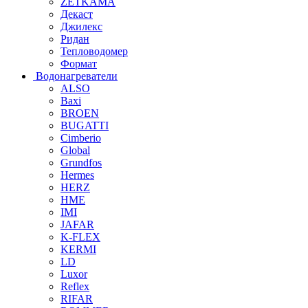
ZETKAMA
Декаст
Джилекс
Ридан
Тепловодомер
Формат
Водонагреватели
ALSO
Baxi
BROEN
BUGATTI
Cimberio
Global
Grundfos
Hermes
HERZ
HME
IMI
JAFAR
K-FLEX
KERMI
LD
Luxor
Reflex
RIFAR