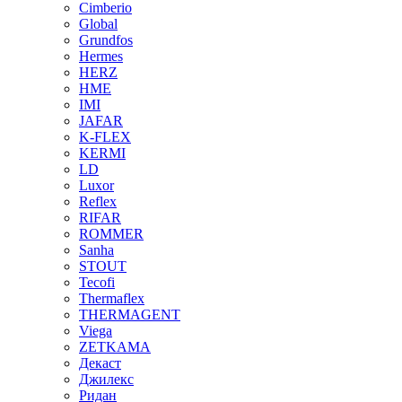
Cimberio
Global
Grundfos
Hermes
HERZ
HME
IMI
JAFAR
K-FLEX
KERMI
LD
Luxor
Reflex
RIFAR
ROMMER
Sanha
STOUT
Tecofi
Thermaflex
THERMAGENT
Viega
ZETKAMA
Декаст
Джилекс
Ридан