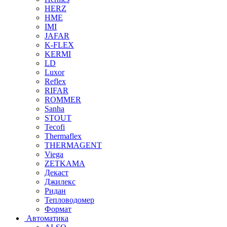
HERZ
HME
IMI
JAFAR
K-FLEX
KERMI
LD
Luxor
Reflex
RIFAR
ROMMER
Sanha
STOUT
Tecofi
Thermaflex
THERMAGENT
Viega
ZETKAMA
Декаст
Джилекс
Ридан
Тепловодомер
Формат
Автоматика