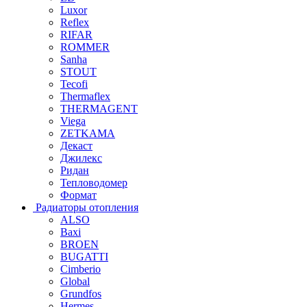
Luxor
Reflex
RIFAR
ROMMER
Sanha
STOUT
Tecofi
Thermaflex
THERMAGENT
Viega
ZETKAMA
Декаст
Джилекс
Ридан
Тепловодомер
Формат
Радиаторы отопления
ALSO
Baxi
BROEN
BUGATTI
Cimberio
Global
Grundfos
Hermes