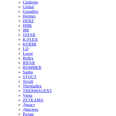
Cimberio
Global
Grundfos
Hermes
HERZ
HME
IMI
JAFAR
K-FLEX
KERMI
LD
Luxor
Reflex
RIFAR
ROMMER
Sanha
STOUT
Tecofi
Thermaflex
THERMAGENT
Viega
ZETKAMA
Декаст
Джилекс
Ридан