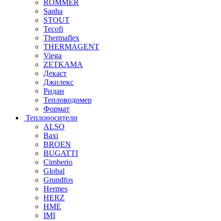
ROMMER
Sanha
STOUT
Tecofi
Thermaflex
THERMAGENT
Viega
ZETKAMA
Декаст
Джилекс
Ридан
Тепловодомер
Формат
Теплоносители
ALSO
Baxi
BROEN
BUGATTI
Cimberio
Global
Grundfos
Hermes
HERZ
HME
IMI