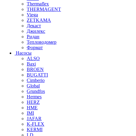
Thermaflex
THERMAGENT
Viega
ZETKAMA
Декаст
Джилекс
Ридан
Тепловодомер
Формат
Насосы
ALSO
Baxi
BROEN
BUGATTI
Cimberio
Global
Grundfos
Hermes
HERZ
HME
IMI
JAFAR
K-FLEX
KERMI
LD