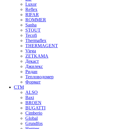
Luxor
Reflex
RIFAR
ROMMER
Sanha
STOUT
Tecofi
Thermaflex
THERMAGENT
Viega
ZETKAMA
Декаст
Джилекс
Ридан
Тепловодомер
Формат
СТМ
ALSO
Baxi
BROEN
BUGATTI
Cimberio
Global
Grundfos
Hermes