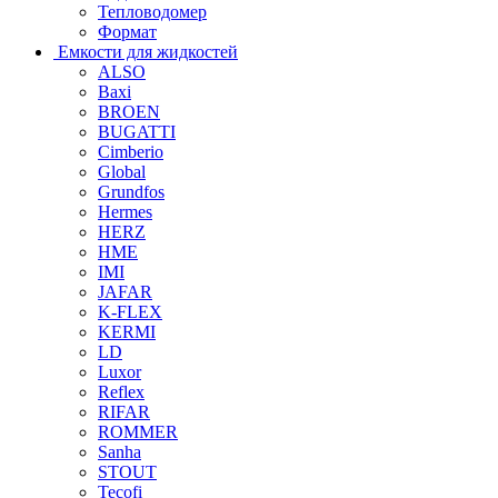
Тепловодомер
Формат
Емкости для жидкостей
ALSO
Baxi
BROEN
BUGATTI
Cimberio
Global
Grundfos
Hermes
HERZ
HME
IMI
JAFAR
K-FLEX
KERMI
LD
Luxor
Reflex
RIFAR
ROMMER
Sanha
STOUT
Tecofi