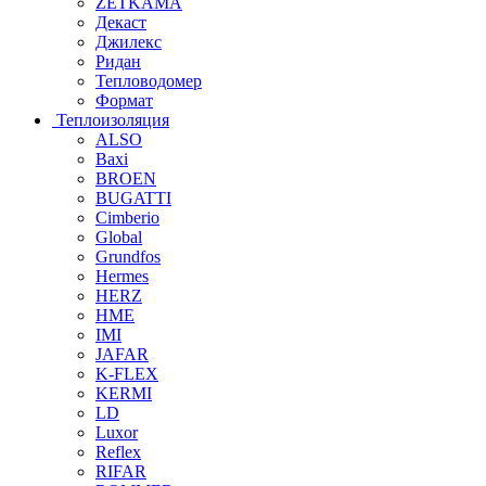
ZETKAMA
Декаст
Джилекс
Ридан
Тепловодомер
Формат
Теплоизоляция
ALSO
Baxi
BROEN
BUGATTI
Cimberio
Global
Grundfos
Hermes
HERZ
HME
IMI
JAFAR
K-FLEX
KERMI
LD
Luxor
Reflex
RIFAR