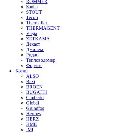
ROMMER
Sanha
STOUT
Tecofi
Thermaflex
THERMAGENT
Viega
ZETKAMA
Декаст
Джилекс
Ридан
Тепловодомер
Формат
Котлы
ALSO
Baxi
BROEN
BUGATTI
Cimberio
Global
Grundfos
Hermes
HERZ
HME
IMI