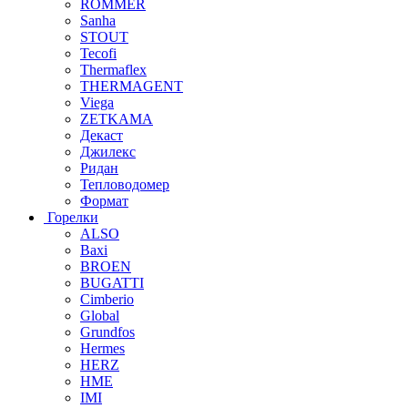
ROMMER
Sanha
STOUT
Tecofi
Thermaflex
THERMAGENT
Viega
ZETKAMA
Декаст
Джилекс
Ридан
Тепловодомер
Формат
Горелки
ALSO
Baxi
BROEN
BUGATTI
Cimberio
Global
Grundfos
Hermes
HERZ
HME
IMI