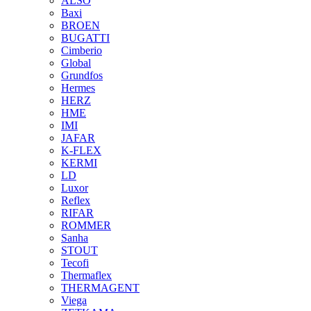
ALSO
Baxi
BROEN
BUGATTI
Cimberio
Global
Grundfos
Hermes
HERZ
HME
IMI
JAFAR
K-FLEX
KERMI
LD
Luxor
Reflex
RIFAR
ROMMER
Sanha
STOUT
Tecofi
Thermaflex
THERMAGENT
Viega