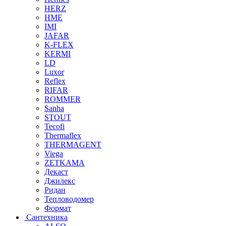
HERZ
HME
IMI
JAFAR
K-FLEX
KERMI
LD
Luxor
Reflex
RIFAR
ROMMER
Sanha
STOUT
Tecofi
Thermaflex
THERMAGENT
Viega
ZETKAMA
Декаст
Джилекс
Ридан
Тепловодомер
Формат
Сантехника