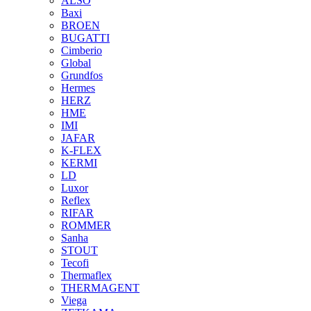
ALSO
Baxi
BROEN
BUGATTI
Cimberio
Global
Grundfos
Hermes
HERZ
HME
IMI
JAFAR
K-FLEX
KERMI
LD
Luxor
Reflex
RIFAR
ROMMER
Sanha
STOUT
Tecofi
Thermaflex
THERMAGENT
Viega