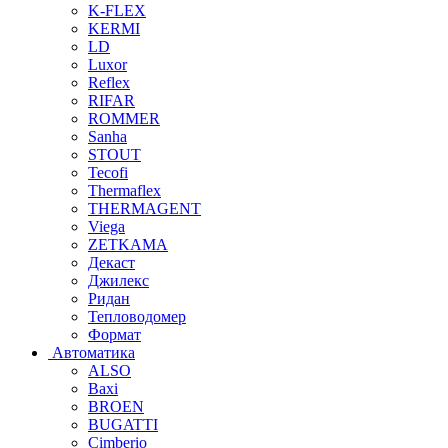
K-FLEX
KERMI
LD
Luxor
Reflex
RIFAR
ROMMER
Sanha
STOUT
Tecofi
Thermaflex
THERMAGENT
Viega
ZETKAMA
Декаст
Джилекс
Ридан
Тепловодомер
Формат
Автоматика
ALSO
Baxi
BROEN
BUGATTI
Cimberio