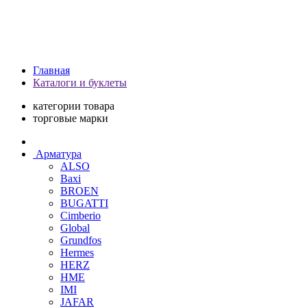
Главная
Каталоги и буклеты
категории товара
торговые марки
Арматура
ALSO
Baxi
BROEN
BUGATTI
Cimberio
Global
Grundfos
Hermes
HERZ
HME
IMI
JAFAR