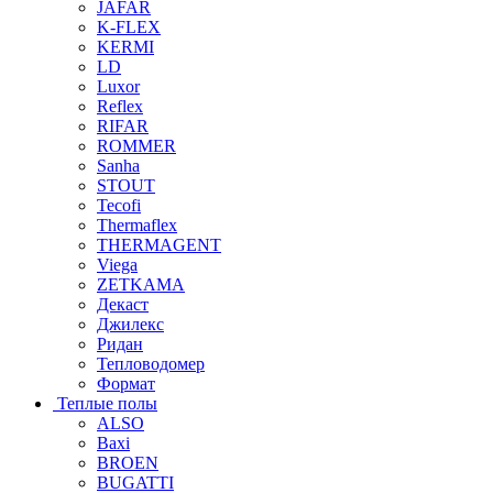
JAFAR
K-FLEX
KERMI
LD
Luxor
Reflex
RIFAR
ROMMER
Sanha
STOUT
Tecofi
Thermaflex
THERMAGENT
Viega
ZETKAMA
Декаст
Джилекс
Ридан
Тепловодомер
Формат
Теплые полы
ALSO
Baxi
BROEN
BUGATTI