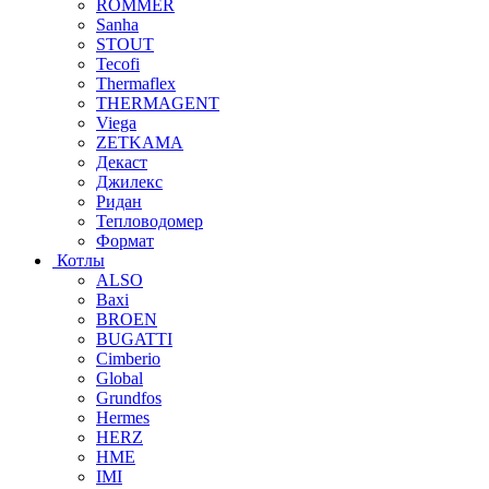
ROMMER
Sanha
STOUT
Tecofi
Thermaflex
THERMAGENT
Viega
ZETKAMA
Декаст
Джилекс
Ридан
Тепловодомер
Формат
Котлы
ALSO
Baxi
BROEN
BUGATTI
Cimberio
Global
Grundfos
Hermes
HERZ
HME
IMI