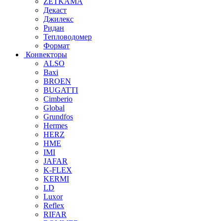
ZETKAMA
Декаст
Джилекс
Ридан
Тепловодомер
Формат
Конвекторы
ALSO
Baxi
BROEN
BUGATTI
Cimberio
Global
Grundfos
Hermes
HERZ
HME
IMI
JAFAR
K-FLEX
KERMI
LD
Luxor
Reflex
RIFAR