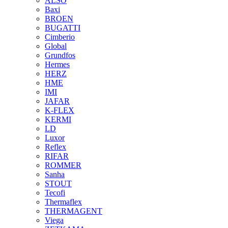
ALSO
Baxi
BROEN
BUGATTI
Cimberio
Global
Grundfos
Hermes
HERZ
HME
IMI
JAFAR
K-FLEX
KERMI
LD
Luxor
Reflex
RIFAR
ROMMER
Sanha
STOUT
Tecofi
Thermaflex
THERMAGENT
Viega