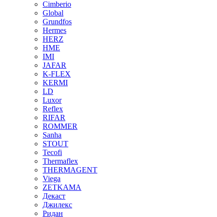
Cimberio
Global
Grundfos
Hermes
HERZ
HME
IMI
JAFAR
K-FLEX
KERMI
LD
Luxor
Reflex
RIFAR
ROMMER
Sanha
STOUT
Tecofi
Thermaflex
THERMAGENT
Viega
ZETKAMA
Декаст
Джилекс
Ридан