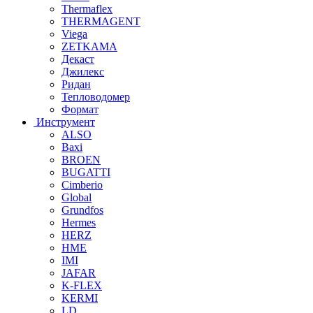
Thermaflex
THERMAGENT
Viega
ZETKAMA
Декаст
Джилекс
Ридан
Тепловодомер
Формат
Инструмент
ALSO
Baxi
BROEN
BUGATTI
Cimberio
Global
Grundfos
Hermes
HERZ
HME
IMI
JAFAR
K-FLEX
KERMI
LD