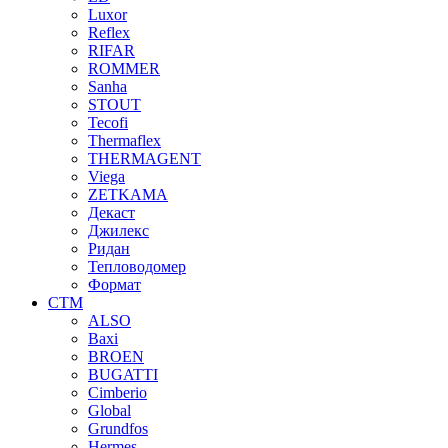
Luxor
Reflex
RIFAR
ROMMER
Sanha
STOUT
Tecofi
Thermaflex
THERMAGENT
Viega
ZETKAMA
Декаст
Джилекс
Ридан
Тепловодомер
Формат
СТМ
ALSO
Baxi
BROEN
BUGATTI
Cimberio
Global
Grundfos
Hermes