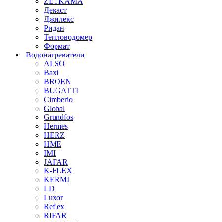
ZETKAMA
Декаст
Джилекс
Ридан
Тепловодомер
Формат
Водонагреватели
ALSO
Baxi
BROEN
BUGATTI
Cimberio
Global
Grundfos
Hermes
HERZ
HME
IMI
JAFAR
K-FLEX
KERMI
LD
Luxor
Reflex
RIFAR