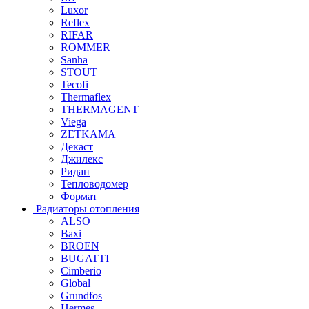
Luxor
Reflex
RIFAR
ROMMER
Sanha
STOUT
Tecofi
Thermaflex
THERMAGENT
Viega
ZETKAMA
Декаст
Джилекс
Ридан
Тепловодомер
Формат
Радиаторы отопления
ALSO
Baxi
BROEN
BUGATTI
Cimberio
Global
Grundfos
Hermes