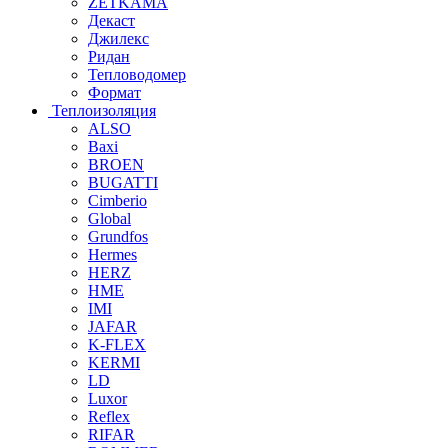
ZETKAMA
Декаст
Джилекс
Ридан
Тепловодомер
Формат
Теплоизоляция
ALSO
Baxi
BROEN
BUGATTI
Cimberio
Global
Grundfos
Hermes
HERZ
HME
IMI
JAFAR
K-FLEX
KERMI
LD
Luxor
Reflex
RIFAR