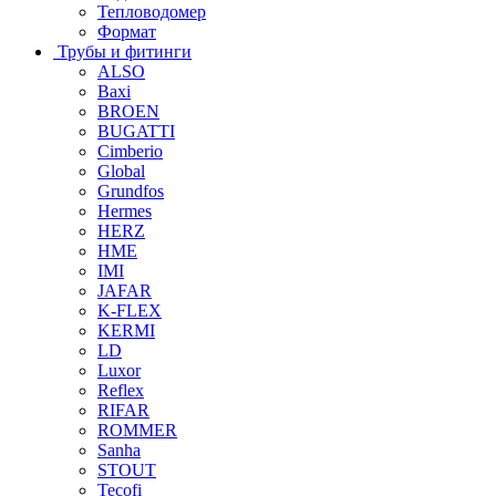
Тепловодомер
Формат
Трубы и фитинги
ALSO
Baxi
BROEN
BUGATTI
Cimberio
Global
Grundfos
Hermes
HERZ
HME
IMI
JAFAR
K-FLEX
KERMI
LD
Luxor
Reflex
RIFAR
ROMMER
Sanha
STOUT
Tecofi