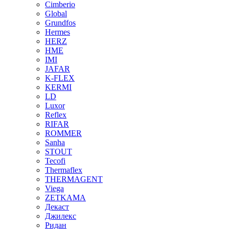
Cimberio
Global
Grundfos
Hermes
HERZ
HME
IMI
JAFAR
K-FLEX
KERMI
LD
Luxor
Reflex
RIFAR
ROMMER
Sanha
STOUT
Tecofi
Thermaflex
THERMAGENT
Viega
ZETKAMA
Декаст
Джилекс
Ридан