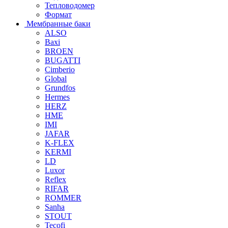
Тепловодомер
Формат
Мембранные баки
ALSO
Baxi
BROEN
BUGATTI
Cimberio
Global
Grundfos
Hermes
HERZ
HME
IMI
JAFAR
K-FLEX
KERMI
LD
Luxor
Reflex
RIFAR
ROMMER
Sanha
STOUT
Tecofi