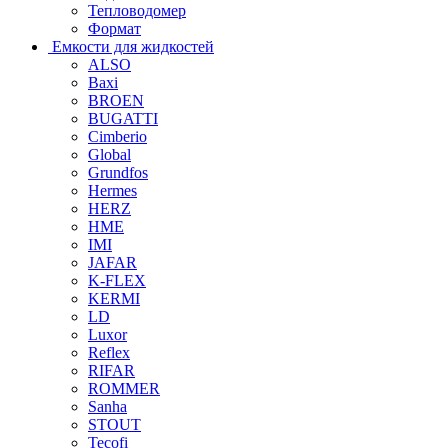
Тепловодомер
Формат
Емкости для жидкостей
ALSO
Baxi
BROEN
BUGATTI
Cimberio
Global
Grundfos
Hermes
HERZ
HME
IMI
JAFAR
K-FLEX
KERMI
LD
Luxor
Reflex
RIFAR
ROMMER
Sanha
STOUT
Tecofi