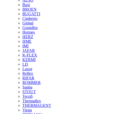
ALSO
Baxi
BROEN
BUGATTI
Cimberio
Global
Grundfos
Hermes
HERZ
HME
IMI
JAFAR
K-FLEX
KERMI
LD
Luxor
Reflex
RIFAR
ROMMER
Sanha
STOUT
Tecofi
Thermaflex
THERMAGENT
Viega