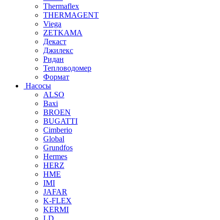
Thermaflex
THERMAGENT
Viega
ZETKAMA
Декаст
Джилекс
Ридан
Тепловодомер
Формат
Насосы
ALSO
Baxi
BROEN
BUGATTI
Cimberio
Global
Grundfos
Hermes
HERZ
HME
IMI
JAFAR
K-FLEX
KERMI
LD