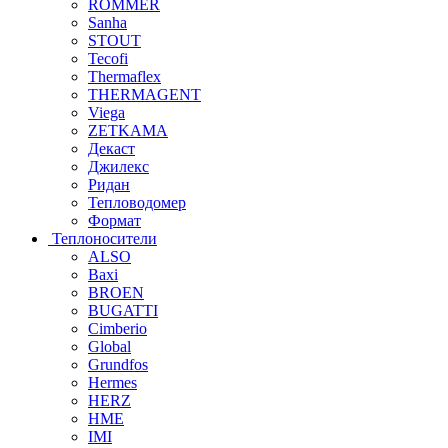
ROMMER
Sanha
STOUT
Tecofi
Thermaflex
THERMAGENT
Viega
ZETKAMA
Декаст
Джилекс
Ридан
Тепловодомер
Формат
Теплоносители
ALSO
Baxi
BROEN
BUGATTI
Cimberio
Global
Grundfos
Hermes
HERZ
HME
IMI