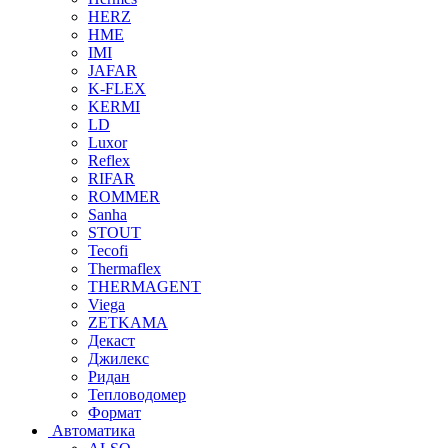
HERZ
HME
IMI
JAFAR
K-FLEX
KERMI
LD
Luxor
Reflex
RIFAR
ROMMER
Sanha
STOUT
Tecofi
Thermaflex
THERMAGENT
Viega
ZETKAMA
Декаст
Джилекс
Ридан
Тепловодомер
Формат
Автоматика