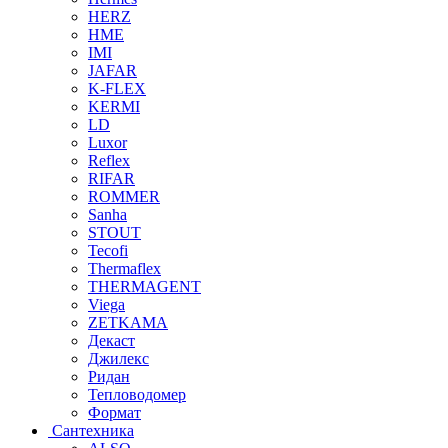
HERZ
HME
IMI
JAFAR
K-FLEX
KERMI
LD
Luxor
Reflex
RIFAR
ROMMER
Sanha
STOUT
Tecofi
Thermaflex
THERMAGENT
Viega
ZETKAMA
Декаст
Джилекс
Ридан
Тепловодомер
Формат
Сантехника