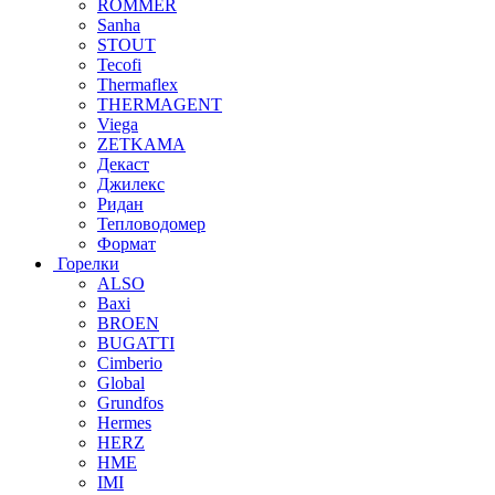
ROMMER
Sanha
STOUT
Tecofi
Thermaflex
THERMAGENT
Viega
ZETKAMA
Декаст
Джилекс
Ридан
Тепловодомер
Формат
Горелки
ALSO
Baxi
BROEN
BUGATTI
Cimberio
Global
Grundfos
Hermes
HERZ
HME
IMI