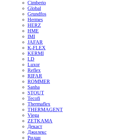
Cimberio
Global
Grundfos
Hermes
HERZ
HME
IMI
JAFAR
K-FLEX
KERMI
LD
Luxor
Reflex
RIFAR
ROMMER
Sanha
STOUT
Tecofi
Thermaflex
THERMAGENT
Viega
ZETKAMA
Декаст
Джилекс
Ридан