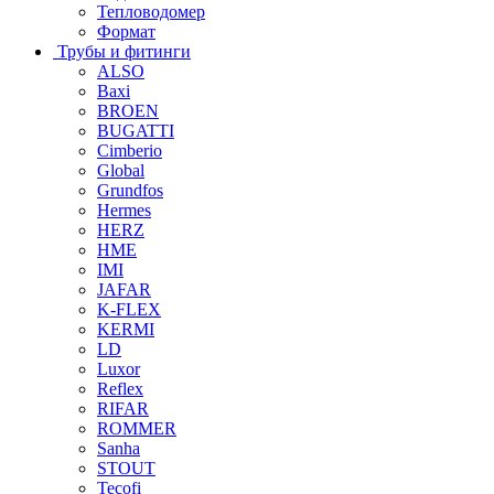
Тепловодомер
Формат
Трубы и фитинги
ALSO
Baxi
BROEN
BUGATTI
Cimberio
Global
Grundfos
Hermes
HERZ
HME
IMI
JAFAR
K-FLEX
KERMI
LD
Luxor
Reflex
RIFAR
ROMMER
Sanha
STOUT
Tecofi