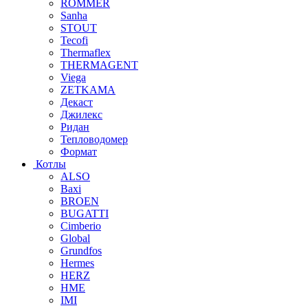
ROMMER
Sanha
STOUT
Tecofi
Thermaflex
THERMAGENT
Viega
ZETKAMA
Декаст
Джилекс
Ридан
Тепловодомер
Формат
Котлы
ALSO
Baxi
BROEN
BUGATTI
Cimberio
Global
Grundfos
Hermes
HERZ
HME
IMI