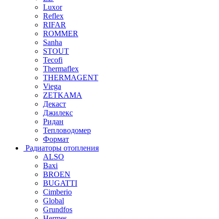
Luxor
Reflex
RIFAR
ROMMER
Sanha
STOUT
Tecofi
Thermaflex
THERMAGENT
Viega
ZETKAMA
Декаст
Джилекс
Ридан
Тепловодомер
Формат
Радиаторы отопления
ALSO
Baxi
BROEN
BUGATTI
Cimberio
Global
Grundfos
Hermes