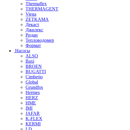
Thermaflex
THERMAGENT
Viega
ZETKAMA
Декаст
Джилекс
Ридан
Тепловодомер
Формат
Насосы
ALSO
Baxi
BROEN
BUGATTI
Cimberio
Global
Grundfos
Hermes
HERZ
HME
IMI
JAFAR
K-FLEX
KERMI
LD