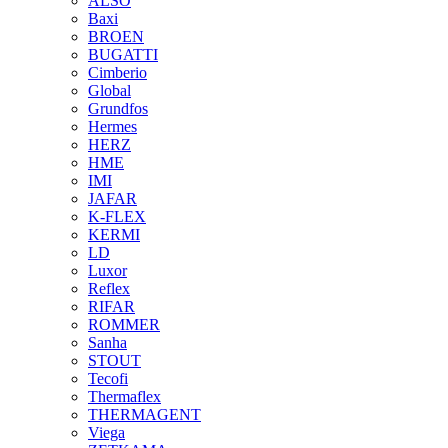
ALSO
Baxi
BROEN
BUGATTI
Cimberio
Global
Grundfos
Hermes
HERZ
HME
IMI
JAFAR
K-FLEX
KERMI
LD
Luxor
Reflex
RIFAR
ROMMER
Sanha
STOUT
Tecofi
Thermaflex
THERMAGENT
Viega