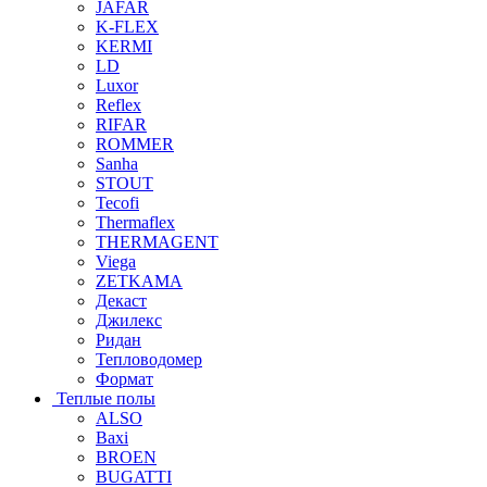
JAFAR
K-FLEX
KERMI
LD
Luxor
Reflex
RIFAR
ROMMER
Sanha
STOUT
Tecofi
Thermaflex
THERMAGENT
Viega
ZETKAMA
Декаст
Джилекс
Ридан
Тепловодомер
Формат
Теплые полы
ALSO
Baxi
BROEN
BUGATTI