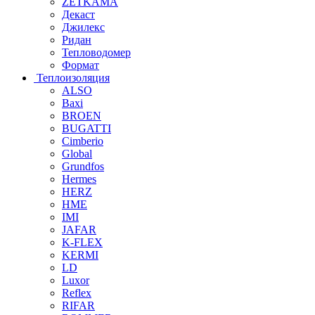
ZETKAMA
Декаст
Джилекс
Ридан
Тепловодомер
Формат
Теплоизоляция
ALSO
Baxi
BROEN
BUGATTI
Cimberio
Global
Grundfos
Hermes
HERZ
HME
IMI
JAFAR
K-FLEX
KERMI
LD
Luxor
Reflex
RIFAR