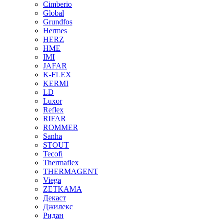
Cimberio
Global
Grundfos
Hermes
HERZ
HME
IMI
JAFAR
K-FLEX
KERMI
LD
Luxor
Reflex
RIFAR
ROMMER
Sanha
STOUT
Tecofi
Thermaflex
THERMAGENT
Viega
ZETKAMA
Декаст
Джилекс
Ридан