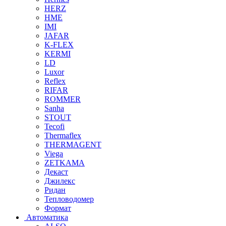
HERZ
HME
IMI
JAFAR
K-FLEX
KERMI
LD
Luxor
Reflex
RIFAR
ROMMER
Sanha
STOUT
Tecofi
Thermaflex
THERMAGENT
Viega
ZETKAMA
Декаст
Джилекс
Ридан
Тепловодомер
Формат
Автоматика