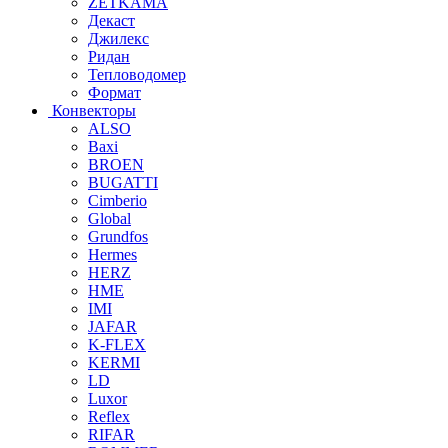
ZETKAMA
Декаст
Джилекс
Ридан
Тепловодомер
Формат
Конвекторы
ALSO
Baxi
BROEN
BUGATTI
Cimberio
Global
Grundfos
Hermes
HERZ
HME
IMI
JAFAR
K-FLEX
KERMI
LD
Luxor
Reflex
RIFAR