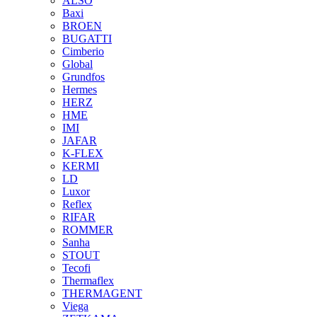
ALSO
Baxi
BROEN
BUGATTI
Cimberio
Global
Grundfos
Hermes
HERZ
HME
IMI
JAFAR
K-FLEX
KERMI
LD
Luxor
Reflex
RIFAR
ROMMER
Sanha
STOUT
Tecofi
Thermaflex
THERMAGENT
Viega