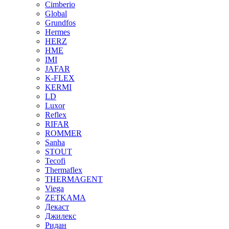
Cimberio
Global
Grundfos
Hermes
HERZ
HME
IMI
JAFAR
K-FLEX
KERMI
LD
Luxor
Reflex
RIFAR
ROMMER
Sanha
STOUT
Tecofi
Thermaflex
THERMAGENT
Viega
ZETKAMA
Декаст
Джилекс
Ридан