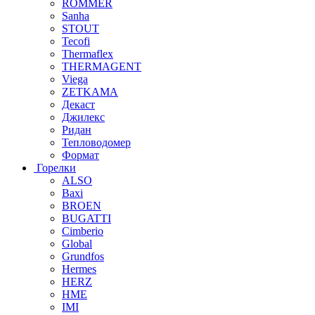
ROMMER
Sanha
STOUT
Tecofi
Thermaflex
THERMAGENT
Viega
ZETKAMA
Декаст
Джилекс
Ридан
Тепловодомер
Формат
Горелки
ALSO
Baxi
BROEN
BUGATTI
Cimberio
Global
Grundfos
Hermes
HERZ
HME
IMI