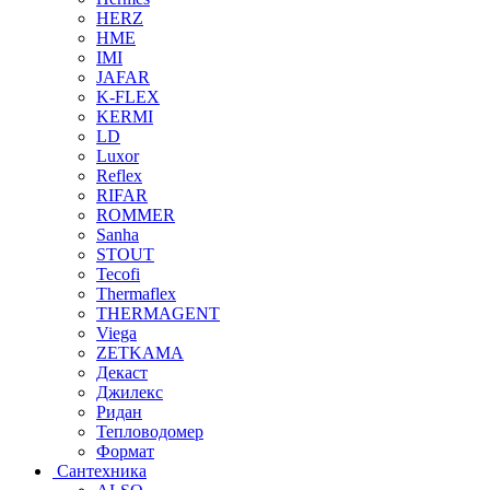
HERZ
HME
IMI
JAFAR
K-FLEX
KERMI
LD
Luxor
Reflex
RIFAR
ROMMER
Sanha
STOUT
Tecofi
Thermaflex
THERMAGENT
Viega
ZETKAMA
Декаст
Джилекс
Ридан
Тепловодомер
Формат
Сантехника