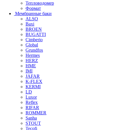
Тепловодомер
Формат
Мембранные баки
ALSO
Baxi
BROEN
BUGATTI
Cimberio
Global
Grundfos
Hermes
HERZ
HME
IMI
JAFAR
K-FLEX
KERMI
LD
Luxor
Reflex
RIFAR
ROMMER
Sanha
STOUT
Tecofi