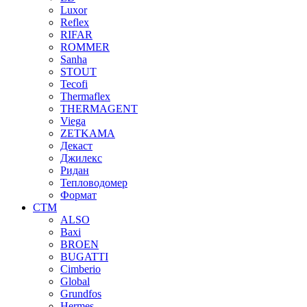
Luxor
Reflex
RIFAR
ROMMER
Sanha
STOUT
Tecofi
Thermaflex
THERMAGENT
Viega
ZETKAMA
Декаст
Джилекс
Ридан
Тепловодомер
Формат
СТМ
ALSO
Baxi
BROEN
BUGATTI
Cimberio
Global
Grundfos
Hermes