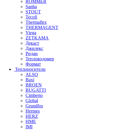
ROMMER
Sanha
STOUT
Tecofi
Thermaflex
THERMAGENT
Viega
ZETKAMA
Декаст
Джилекс
Ридан
Тепловодомер
Формат
Теплоносители
ALSO
Baxi
BROEN
BUGATTI
Cimberio
Global
Grundfos
Hermes
HERZ
HME
IMI