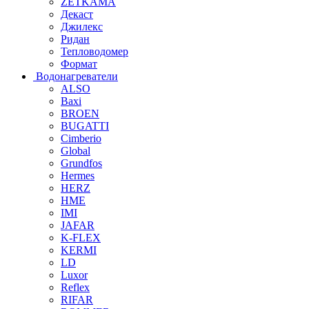
ZETKAMA
Декаст
Джилекс
Ридан
Тепловодомер
Формат
Водонагреватели
ALSO
Baxi
BROEN
BUGATTI
Cimberio
Global
Grundfos
Hermes
HERZ
HME
IMI
JAFAR
K-FLEX
KERMI
LD
Luxor
Reflex
RIFAR