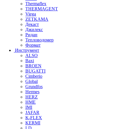
Thermaflex
THERMAGENT
Viega
ZETKAMA
Декаст
Джилекс
Ридан
Тепловодомер
Формат
Инструмент
ALSO
Baxi
BROEN
BUGATTI
Cimberio
Global
Grundfos
Hermes
HERZ
HME
IMI
JAFAR
K-FLEX
KERMI
LD