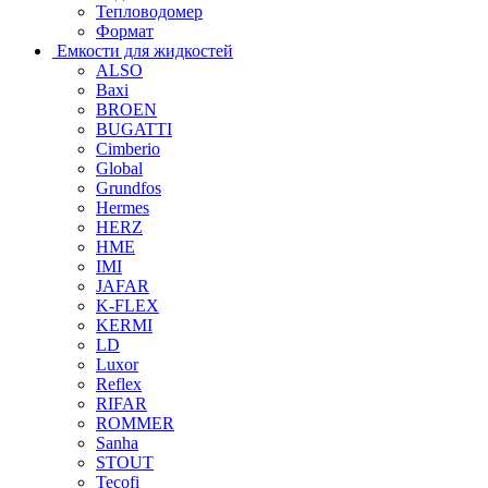
Тепловодомер
Формат
Емкости для жидкостей
ALSO
Baxi
BROEN
BUGATTI
Cimberio
Global
Grundfos
Hermes
HERZ
HME
IMI
JAFAR
K-FLEX
KERMI
LD
Luxor
Reflex
RIFAR
ROMMER
Sanha
STOUT
Tecofi