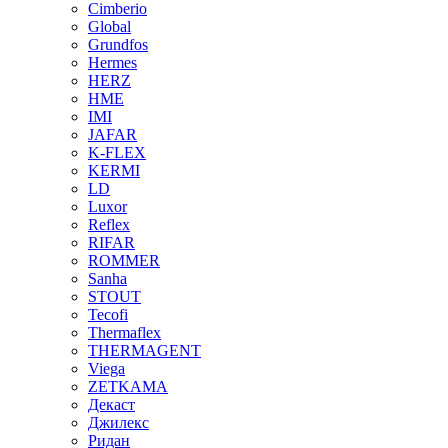
Cimberio
Global
Grundfos
Hermes
HERZ
HME
IMI
JAFAR
K-FLEX
KERMI
LD
Luxor
Reflex
RIFAR
ROMMER
Sanha
STOUT
Tecofi
Thermaflex
THERMAGENT
Viega
ZETKAMA
Декаст
Джилекс
Ридан