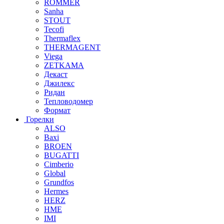
ROMMER
Sanha
STOUT
Tecofi
Thermaflex
THERMAGENT
Viega
ZETKAMA
Декаст
Джилекс
Ридан
Тепловодомер
Формат
Горелки
ALSO
Baxi
BROEN
BUGATTI
Cimberio
Global
Grundfos
Hermes
HERZ
HME
IMI