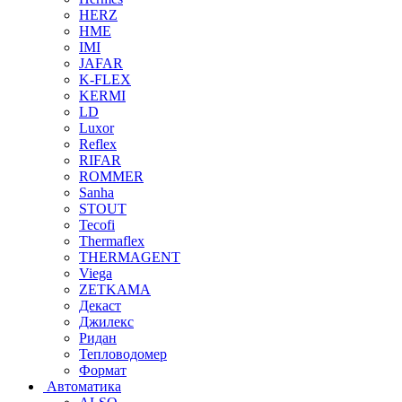
HERZ
HME
IMI
JAFAR
K-FLEX
KERMI
LD
Luxor
Reflex
RIFAR
ROMMER
Sanha
STOUT
Tecofi
Thermaflex
THERMAGENT
Viega
ZETKAMA
Декаст
Джилекс
Ридан
Тепловодомер
Формат
Автоматика