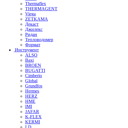
Thermaflex
THERMAGENT
Viega
ZETKAMA
Декаст
Джилекс
Ридан
Тепловодомер
Формат
Инструмент
ALSO
Baxi
BROEN
BUGATTI
Cimberio
Global
Grundfos
Hermes
HERZ
HME
IMI
JAFAR
K-FLEX
KERMI
LD