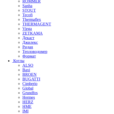
ROMMER
Sanha
STOUT
Tecofi
Thermaflex
THERMAGENT
Viega
ZETKAMA
Декаст
Джилекс
Ридан
Тепловодомер
Формат
Котлы
ALSO
Baxi
BROEN
BUGATTI
Cimberio
Global
Grundfos
Hermes
HERZ
HME
IMI