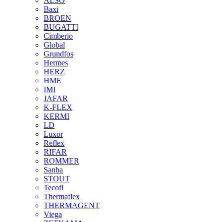
ALSO
Baxi
BROEN
BUGATTI
Cimberio
Global
Grundfos
Hermes
HERZ
HME
IMI
JAFAR
K-FLEX
KERMI
LD
Luxor
Reflex
RIFAR
ROMMER
Sanha
STOUT
Tecofi
Thermaflex
THERMAGENT
Viega