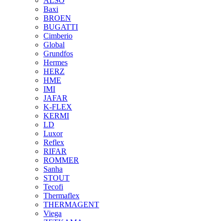
ALSO
Baxi
BROEN
BUGATTI
Cimberio
Global
Grundfos
Hermes
HERZ
HME
IMI
JAFAR
K-FLEX
KERMI
LD
Luxor
Reflex
RIFAR
ROMMER
Sanha
STOUT
Tecofi
Thermaflex
THERMAGENT
Viega