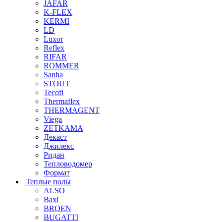
JAFAR
K-FLEX
KERMI
LD
Luxor
Reflex
RIFAR
ROMMER
Sanha
STOUT
Tecofi
Thermaflex
THERMAGENT
Viega
ZETKAMA
Декаст
Джилекс
Ридан
Тепловодомер
Формат
Теплые полы
ALSO
Baxi
BROEN
BUGATTI