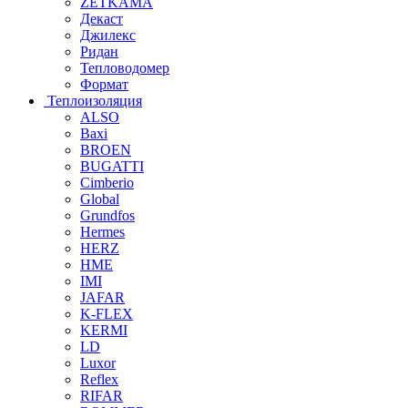
ZETKAMA
Декаст
Джилекс
Ридан
Тепловодомер
Формат
Теплоизоляция
ALSO
Baxi
BROEN
BUGATTI
Cimberio
Global
Grundfos
Hermes
HERZ
HME
IMI
JAFAR
K-FLEX
KERMI
LD
Luxor
Reflex
RIFAR