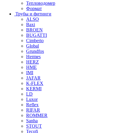
Тепловодомер
Формат
Трубы и фитинги
ALSO
Baxi
BROEN
BUGATTI
Cimberio
Global
Grundfos
Hermes
HERZ
HME
IMI
JAFAR
K-FLEX
KERMI
LD
Luxor
Reflex
RIFAR
ROMMER
Sanha
STOUT
Tecofi