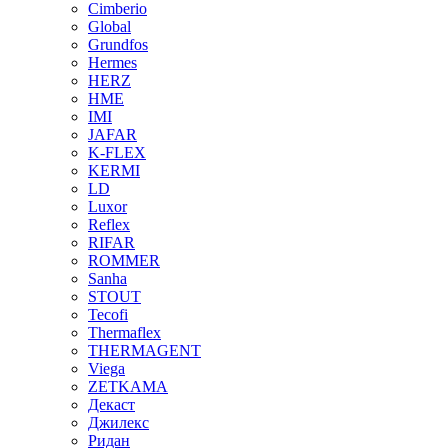
Cimberio
Global
Grundfos
Hermes
HERZ
HME
IMI
JAFAR
K-FLEX
KERMI
LD
Luxor
Reflex
RIFAR
ROMMER
Sanha
STOUT
Tecofi
Thermaflex
THERMAGENT
Viega
ZETKAMA
Декаст
Джилекс
Ридан