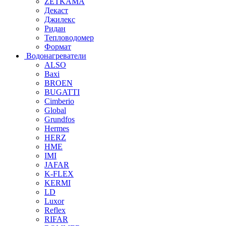
ZETKAMA
Декаст
Джилекс
Ридан
Тепловодомер
Формат
Водонагреватели
ALSO
Baxi
BROEN
BUGATTI
Cimberio
Global
Grundfos
Hermes
HERZ
HME
IMI
JAFAR
K-FLEX
KERMI
LD
Luxor
Reflex
RIFAR