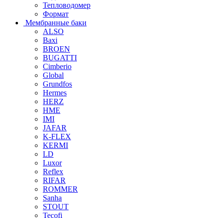
Тепловодомер
Формат
Мембранные баки
ALSO
Baxi
BROEN
BUGATTI
Cimberio
Global
Grundfos
Hermes
HERZ
HME
IMI
JAFAR
K-FLEX
KERMI
LD
Luxor
Reflex
RIFAR
ROMMER
Sanha
STOUT
Tecofi