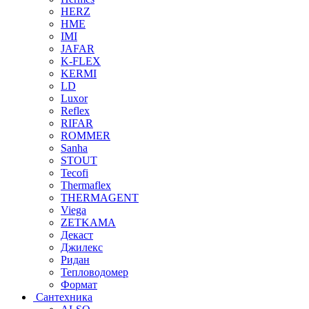
HERZ
HME
IMI
JAFAR
K-FLEX
KERMI
LD
Luxor
Reflex
RIFAR
ROMMER
Sanha
STOUT
Tecofi
Thermaflex
THERMAGENT
Viega
ZETKAMA
Декаст
Джилекс
Ридан
Тепловодомер
Формат
Сантехника