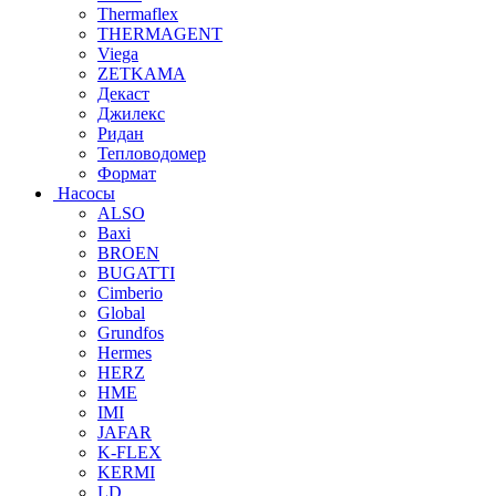
Thermaflex
THERMAGENT
Viega
ZETKAMA
Декаст
Джилекс
Ридан
Тепловодомер
Формат
Насосы
ALSO
Baxi
BROEN
BUGATTI
Cimberio
Global
Grundfos
Hermes
HERZ
HME
IMI
JAFAR
K-FLEX
KERMI
LD