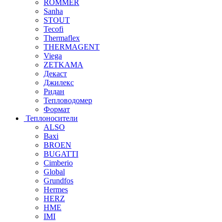
ROMMER
Sanha
STOUT
Tecofi
Thermaflex
THERMAGENT
Viega
ZETKAMA
Декаст
Джилекс
Ридан
Тепловодомер
Формат
Теплоносители
ALSO
Baxi
BROEN
BUGATTI
Cimberio
Global
Grundfos
Hermes
HERZ
HME
IMI