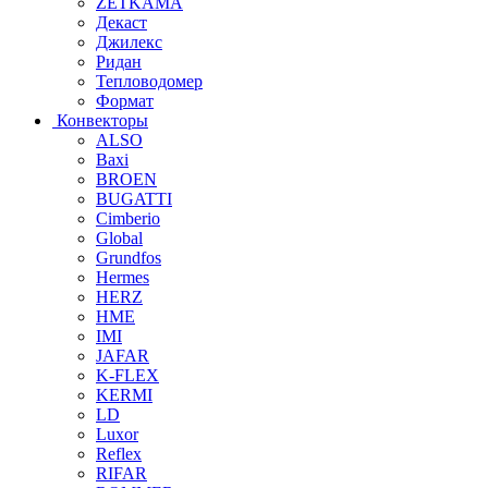
ZETKAMA
Декаст
Джилекс
Ридан
Тепловодомер
Формат
Конвекторы
ALSO
Baxi
BROEN
BUGATTI
Cimberio
Global
Grundfos
Hermes
HERZ
HME
IMI
JAFAR
K-FLEX
KERMI
LD
Luxor
Reflex
RIFAR