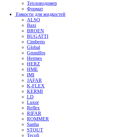
Тепловодомер
Формат
Емкости для жидкостей
ALSO
Baxi
BROEN
BUGATTI
Cimberio
Global
Grundfos
Hermes
HERZ
HME
IMI
JAFAR
K-FLEX
KERMI
LD
Luxor
Reflex
RIFAR
ROMMER
Sanha
STOUT
Tecofi