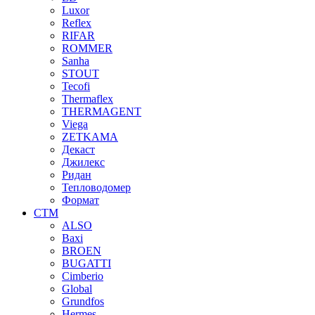
Luxor
Reflex
RIFAR
ROMMER
Sanha
STOUT
Tecofi
Thermaflex
THERMAGENT
Viega
ZETKAMA
Декаст
Джилекс
Ридан
Тепловодомер
Формат
СТМ
ALSO
Baxi
BROEN
BUGATTI
Cimberio
Global
Grundfos
Hermes