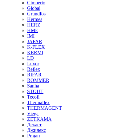
Cimberio
Global
Grundfos
Hermes
HERZ
HME
IMI
JAFAR
K-FLEX
KERMI
LD
Luxor
Reflex
RIFAR
ROMMER
Sanha
STOUT
Tecofi
Thermaflex
THERMAGENT
Viega
ZETKAMA
Декаст
Джилекс
Ридан