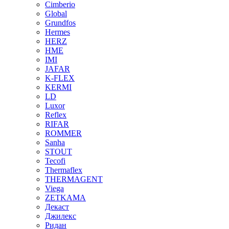
Cimberio
Global
Grundfos
Hermes
HERZ
HME
IMI
JAFAR
K-FLEX
KERMI
LD
Luxor
Reflex
RIFAR
ROMMER
Sanha
STOUT
Tecofi
Thermaflex
THERMAGENT
Viega
ZETKAMA
Декаст
Джилекс
Ридан