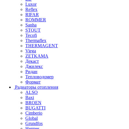
Luxor
Reflex
RIFAR
ROMMER
Sanha
STOUT
Tecofi
Thermaflex
THERMAGENT
Viega
ZETKAMA
Декаст
Джилекс
Ридан
Тепловодомер
Формат
Радиаторы отопления
ALSO
Baxi
BROEN
BUGATTI
Cimberio
Global
Grundfos
Hermes