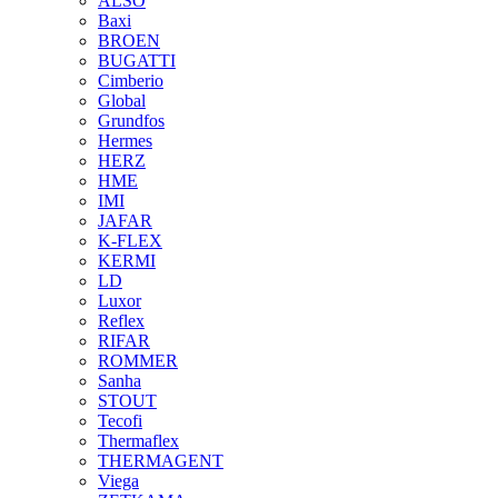
ALSO
Baxi
BROEN
BUGATTI
Cimberio
Global
Grundfos
Hermes
HERZ
HME
IMI
JAFAR
K-FLEX
KERMI
LD
Luxor
Reflex
RIFAR
ROMMER
Sanha
STOUT
Tecofi
Thermaflex
THERMAGENT
Viega