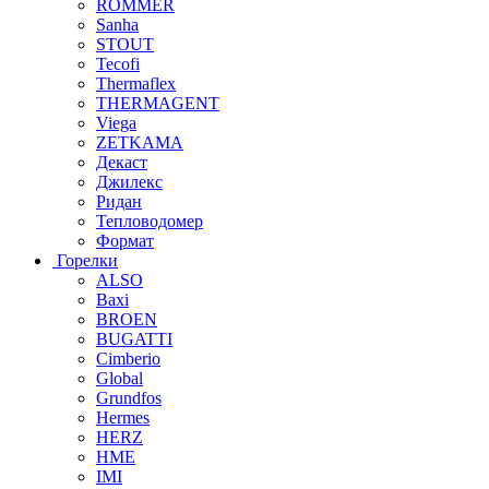
ROMMER
Sanha
STOUT
Tecofi
Thermaflex
THERMAGENT
Viega
ZETKAMA
Декаст
Джилекс
Ридан
Тепловодомер
Формат
Горелки
ALSO
Baxi
BROEN
BUGATTI
Cimberio
Global
Grundfos
Hermes
HERZ
HME
IMI