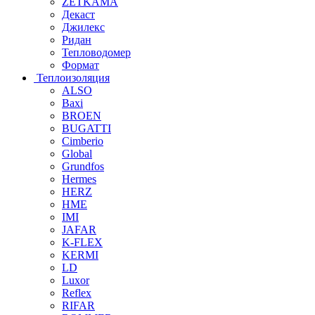
ZETKAMA
Декаст
Джилекс
Ридан
Тепловодомер
Формат
Теплоизоляция
ALSO
Baxi
BROEN
BUGATTI
Cimberio
Global
Grundfos
Hermes
HERZ
HME
IMI
JAFAR
K-FLEX
KERMI
LD
Luxor
Reflex
RIFAR