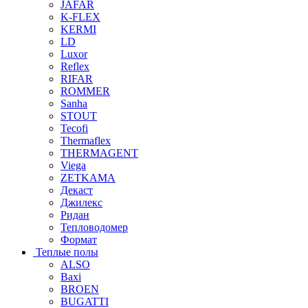
JAFAR
K-FLEX
KERMI
LD
Luxor
Reflex
RIFAR
ROMMER
Sanha
STOUT
Tecofi
Thermaflex
THERMAGENT
Viega
ZETKAMA
Декаст
Джилекс
Ридан
Тепловодомер
Формат
Теплые полы
ALSO
Baxi
BROEN
BUGATTI