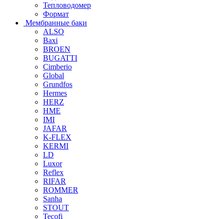
Тепловодомер
Формат
Мембранные баки
ALSO
Baxi
BROEN
BUGATTI
Cimberio
Global
Grundfos
Hermes
HERZ
HME
IMI
JAFAR
K-FLEX
KERMI
LD
Luxor
Reflex
RIFAR
ROMMER
Sanha
STOUT
Tecofi