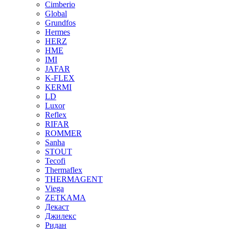
Cimberio
Global
Grundfos
Hermes
HERZ
HME
IMI
JAFAR
K-FLEX
KERMI
LD
Luxor
Reflex
RIFAR
ROMMER
Sanha
STOUT
Tecofi
Thermaflex
THERMAGENT
Viega
ZETKAMA
Декаст
Джилекс
Ридан