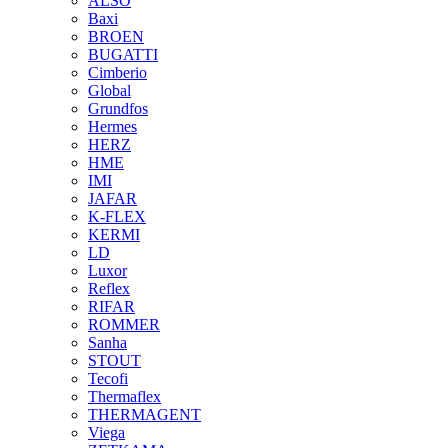
ALSO
Baxi
BROEN
BUGATTI
Cimberio
Global
Grundfos
Hermes
HERZ
HME
IMI
JAFAR
K-FLEX
KERMI
LD
Luxor
Reflex
RIFAR
ROMMER
Sanha
STOUT
Tecofi
Thermaflex
THERMAGENT
Viega