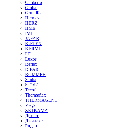
Cimberio
Global
Grundfos
Hermes
HERZ
HME
IMI
JAFAR
K-FLEX
KERMI
LD
Luxor
Reflex
RIFAR
ROMMER
Sanha
STOUT
Tecofi
Thermaflex
THERMAGENT
Viega
ZETKAMA
Декаст
Джилекс
Ридан