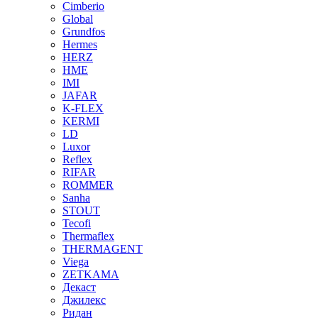
Cimberio
Global
Grundfos
Hermes
HERZ
HME
IMI
JAFAR
K-FLEX
KERMI
LD
Luxor
Reflex
RIFAR
ROMMER
Sanha
STOUT
Tecofi
Thermaflex
THERMAGENT
Viega
ZETKAMA
Декаст
Джилекс
Ридан