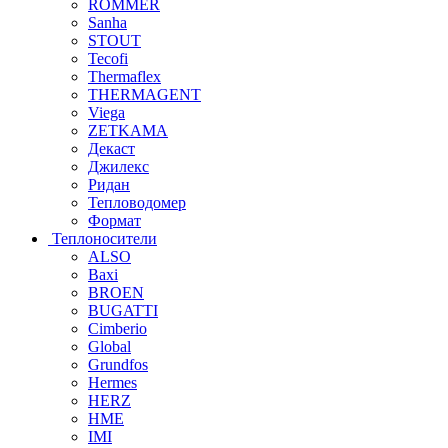
ROMMER
Sanha
STOUT
Tecofi
Thermaflex
THERMAGENT
Viega
ZETKAMA
Декаст
Джилекс
Ридан
Тепловодомер
Формат
Теплоносители
ALSO
Baxi
BROEN
BUGATTI
Cimberio
Global
Grundfos
Hermes
HERZ
HME
IMI