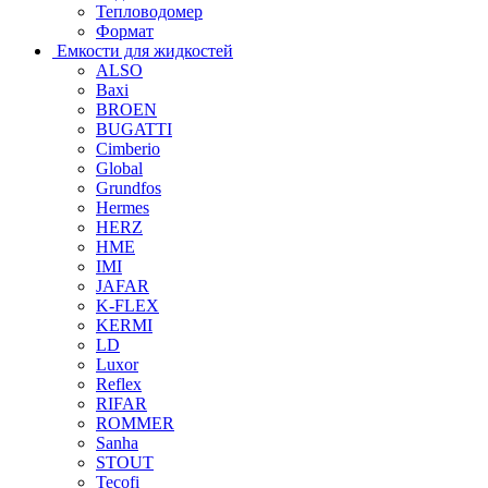
Тепловодомер
Формат
Емкости для жидкостей
ALSO
Baxi
BROEN
BUGATTI
Cimberio
Global
Grundfos
Hermes
HERZ
HME
IMI
JAFAR
K-FLEX
KERMI
LD
Luxor
Reflex
RIFAR
ROMMER
Sanha
STOUT
Tecofi