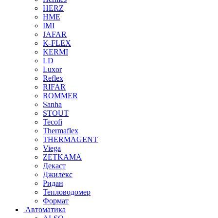
HERZ
HME
IMI
JAFAR
K-FLEX
KERMI
LD
Luxor
Reflex
RIFAR
ROMMER
Sanha
STOUT
Tecofi
Thermaflex
THERMAGENT
Viega
ZETKAMA
Декаст
Джилекс
Ридан
Тепловодомер
Формат
Автоматика