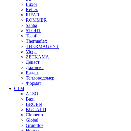
Luxor
Reflex
RIFAR
ROMMER
Sanha
STOUT
Tecofi
Thermaflex
THERMAGENT
Viega
ZETKAMA
Декаст
Джилекс
Ридан
Тепловодомер
Формат
СТМ
ALSO
Baxi
BROEN
BUGATTI
Cimberio
Global
Grundfos
Hermes