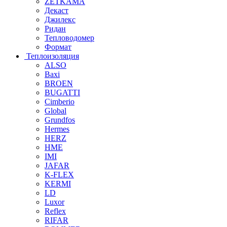
ZETKAMA
Декаст
Джилекс
Ридан
Тепловодомер
Формат
Теплоизоляция
ALSO
Baxi
BROEN
BUGATTI
Cimberio
Global
Grundfos
Hermes
HERZ
HME
IMI
JAFAR
K-FLEX
KERMI
LD
Luxor
Reflex
RIFAR