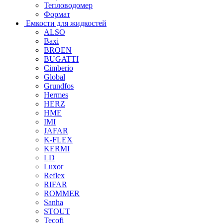
Тепловодомер
Формат
Емкости для жидкостей
ALSO
Baxi
BROEN
BUGATTI
Cimberio
Global
Grundfos
Hermes
HERZ
HME
IMI
JAFAR
K-FLEX
KERMI
LD
Luxor
Reflex
RIFAR
ROMMER
Sanha
STOUT
Tecofi