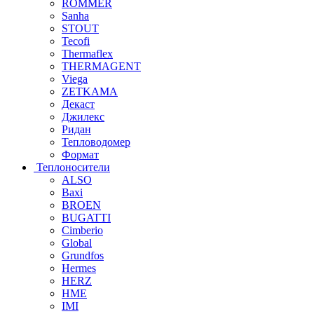
ROMMER
Sanha
STOUT
Tecofi
Thermaflex
THERMAGENT
Viega
ZETKAMA
Декаст
Джилекс
Ридан
Тепловодомер
Формат
Теплоносители
ALSO
Baxi
BROEN
BUGATTI
Cimberio
Global
Grundfos
Hermes
HERZ
HME
IMI