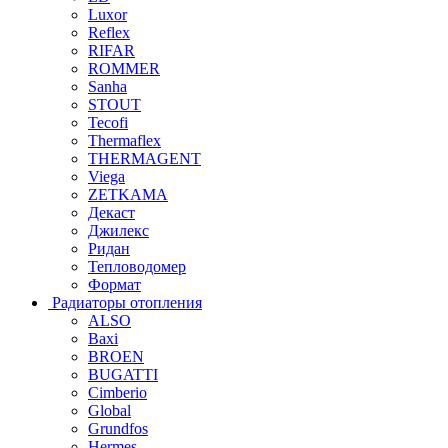
Luxor
Reflex
RIFAR
ROMMER
Sanha
STOUT
Tecofi
Thermaflex
THERMAGENT
Viega
ZETKAMA
Декаст
Джилекс
Ридан
Тепловодомер
Формат
Радиаторы отопления
ALSO
Baxi
BROEN
BUGATTI
Cimberio
Global
Grundfos
Hermes