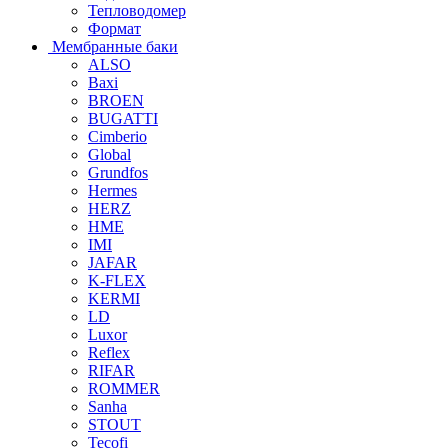
Тепловодомер
Формат
Мембранные баки
ALSO
Baxi
BROEN
BUGATTI
Cimberio
Global
Grundfos
Hermes
HERZ
HME
IMI
JAFAR
K-FLEX
KERMI
LD
Luxor
Reflex
RIFAR
ROMMER
Sanha
STOUT
Tecofi