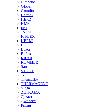
Cimberio
Global
Grundfos
Hermes
HERZ
HME
IMI
JAFAR
K-FLEX
KERMI
LD
Luxor
Reflex
RIFAR
ROMMER
Sanha
STOUT
Tecofi
Thermaflex
THERMAGENT
Viega
ZETKAMA
Декаст
Джилекс
Ридан