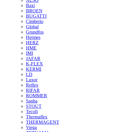
ALSO
Baxi
BROEN
BUGATTI
Cimberio
Global
Grundfos
Hermes
HERZ
HME
IMI
JAFAR
K-FLEX
KERMI
LD
Luxor
Reflex
RIFAR
ROMMER
Sanha
STOUT
Tecofi
Thermaflex
THERMAGENT
Viega