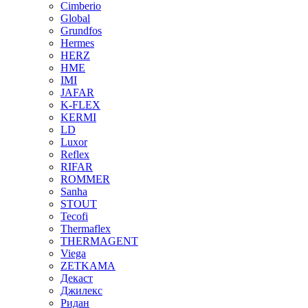
Cimberio
Global
Grundfos
Hermes
HERZ
HME
IMI
JAFAR
K-FLEX
KERMI
LD
Luxor
Reflex
RIFAR
ROMMER
Sanha
STOUT
Tecofi
Thermaflex
THERMAGENT
Viega
ZETKAMA
Декаст
Джилекс
Ридан