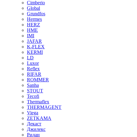
Cimberio
Global
Grundfos
Hermes
HERZ
HME
IMI
JAFAR
K-FLEX
KERMI
LD
Luxor
Reflex
RIFAR
ROMMER
Sanha
STOUT
Tecofi
Thermaflex
THERMAGENT
Viega
ZETKAMA
Декаст
Джилекс
Ридан