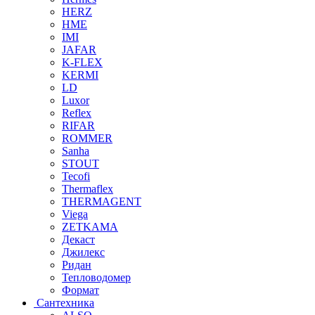
HERZ
HME
IMI
JAFAR
K-FLEX
KERMI
LD
Luxor
Reflex
RIFAR
ROMMER
Sanha
STOUT
Tecofi
Thermaflex
THERMAGENT
Viega
ZETKAMA
Декаст
Джилекс
Ридан
Тепловодомер
Формат
Сантехника