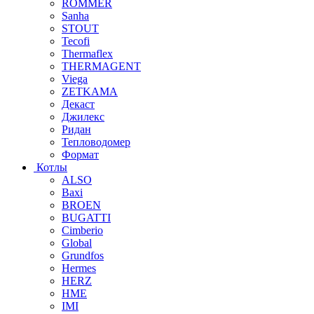
ROMMER
Sanha
STOUT
Tecofi
Thermaflex
THERMAGENT
Viega
ZETKAMA
Декаст
Джилекс
Ридан
Тепловодомер
Формат
Котлы
ALSO
Baxi
BROEN
BUGATTI
Cimberio
Global
Grundfos
Hermes
HERZ
HME
IMI