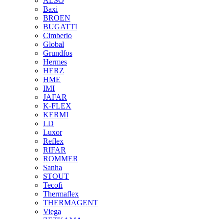
ALSO
Baxi
BROEN
BUGATTI
Cimberio
Global
Grundfos
Hermes
HERZ
HME
IMI
JAFAR
K-FLEX
KERMI
LD
Luxor
Reflex
RIFAR
ROMMER
Sanha
STOUT
Tecofi
Thermaflex
THERMAGENT
Viega