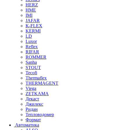
HERZ
HME
IMI
JAFAR
K-FLEX
KERMI
LD
Luxor
Reflex
RIFAR
ROMMER
Sanha
STOUT
Tecofi
Thermaflex
THERMAGENT
Viega
ZETKAMA
Декаст
Джилекс
Ридан
Тепловодомер
Формат
Автоматика