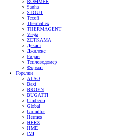
ROMMER
Sanha
STOUT
Tecofi
Thermaflex
THERMAGENT
Viega
ZETKAMA
Декаст
Джилекс
Ридан
Тепловодомер
Формат
Горелки
ALSO
Baxi
BROEN
BUGATTI
Cimberio
Global
Grundfos
Hermes
HERZ
HME
IMI