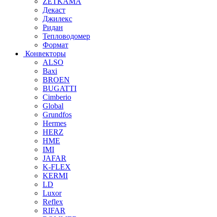
ZETKAMA
Декаст
Джилекс
Ридан
Тепловодомер
Формат
Конвекторы
ALSO
Baxi
BROEN
BUGATTI
Cimberio
Global
Grundfos
Hermes
HERZ
HME
IMI
JAFAR
K-FLEX
KERMI
LD
Luxor
Reflex
RIFAR