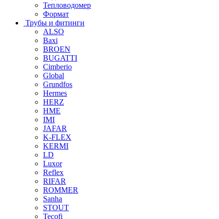
Тепловодомер
Формат
Трубы и фитинги
ALSO
Baxi
BROEN
BUGATTI
Cimberio
Global
Grundfos
Hermes
HERZ
HME
IMI
JAFAR
K-FLEX
KERMI
LD
Luxor
Reflex
RIFAR
ROMMER
Sanha
STOUT
Tecofi