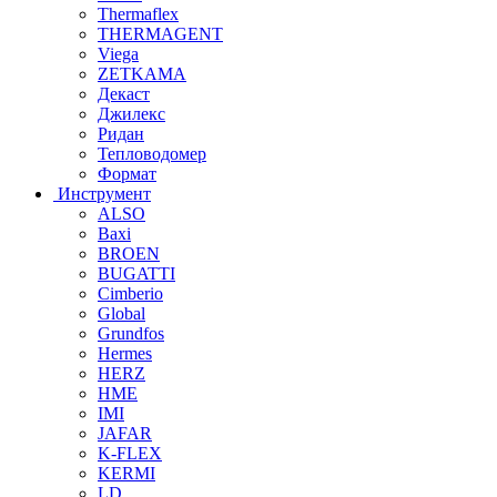
Thermaflex
THERMAGENT
Viega
ZETKAMA
Декаст
Джилекс
Ридан
Тепловодомер
Формат
Инструмент
ALSO
Baxi
BROEN
BUGATTI
Cimberio
Global
Grundfos
Hermes
HERZ
HME
IMI
JAFAR
K-FLEX
KERMI
LD