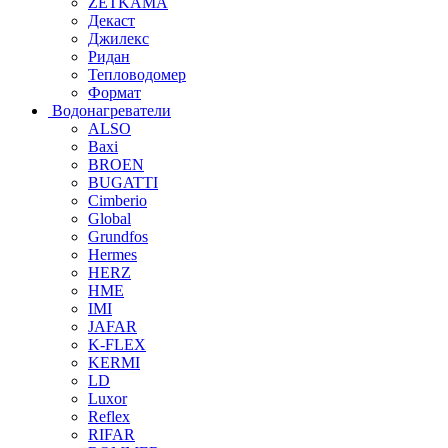
ZETKAMA
Декаст
Джилекс
Ридан
Тепловодомер
Формат
Водонагреватели
ALSO
Baxi
BROEN
BUGATTI
Cimberio
Global
Grundfos
Hermes
HERZ
HME
IMI
JAFAR
K-FLEX
KERMI
LD
Luxor
Reflex
RIFAR