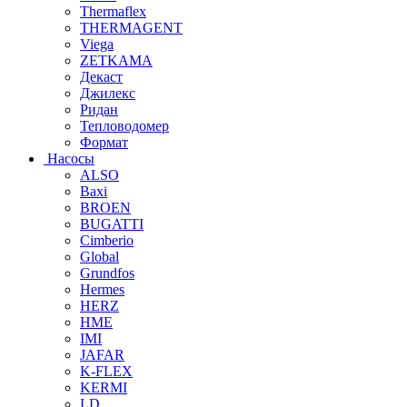
Thermaflex
THERMAGENT
Viega
ZETKAMA
Декаст
Джилекс
Ридан
Тепловодомер
Формат
Насосы
ALSO
Baxi
BROEN
BUGATTI
Cimberio
Global
Grundfos
Hermes
HERZ
HME
IMI
JAFAR
K-FLEX
KERMI
LD