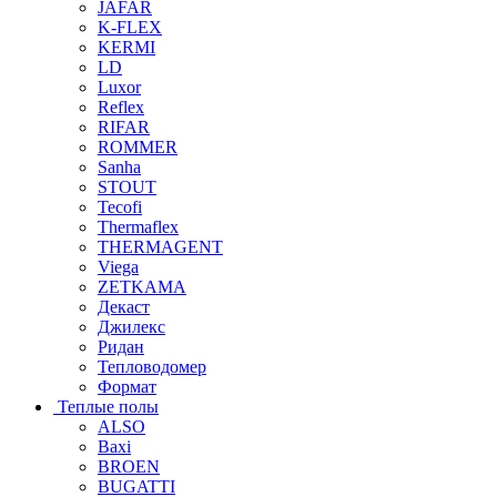
JAFAR
K-FLEX
KERMI
LD
Luxor
Reflex
RIFAR
ROMMER
Sanha
STOUT
Tecofi
Thermaflex
THERMAGENT
Viega
ZETKAMA
Декаст
Джилекс
Ридан
Тепловодомер
Формат
Теплые полы
ALSO
Baxi
BROEN
BUGATTI