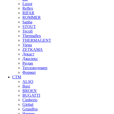
Luxor
Reflex
RIFAR
ROMMER
Sanha
STOUT
Tecofi
Thermaflex
THERMAGENT
Viega
ZETKAMA
Декаст
Джилекс
Ридан
Тепловодомер
Формат
СТМ
ALSO
Baxi
BROEN
BUGATTI
Cimberio
Global
Grundfos
Hermes