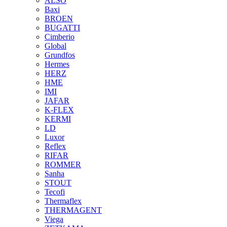
ALSO
Baxi
BROEN
BUGATTI
Cimberio
Global
Grundfos
Hermes
HERZ
HME
IMI
JAFAR
K-FLEX
KERMI
LD
Luxor
Reflex
RIFAR
ROMMER
Sanha
STOUT
Tecofi
Thermaflex
THERMAGENT
Viega