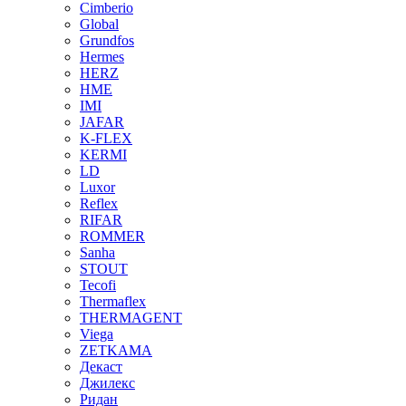
Cimberio
Global
Grundfos
Hermes
HERZ
HME
IMI
JAFAR
K-FLEX
KERMI
LD
Luxor
Reflex
RIFAR
ROMMER
Sanha
STOUT
Tecofi
Thermaflex
THERMAGENT
Viega
ZETKAMA
Декаст
Джилекс
Ридан