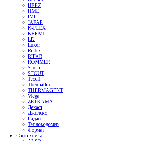
HERZ
HME
IMI
JAFAR
K-FLEX
KERMI
LD
Luxor
Reflex
RIFAR
ROMMER
Sanha
STOUT
Tecofi
Thermaflex
THERMAGENT
Viega
ZETKAMA
Декаст
Джилекс
Ридан
Тепловодомер
Формат
Сантехника