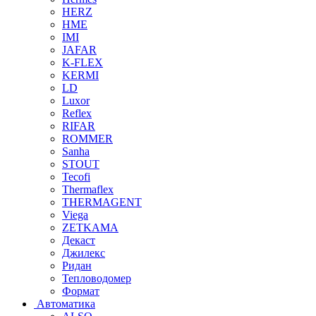
HERZ
HME
IMI
JAFAR
K-FLEX
KERMI
LD
Luxor
Reflex
RIFAR
ROMMER
Sanha
STOUT
Tecofi
Thermaflex
THERMAGENT
Viega
ZETKAMA
Декаст
Джилекс
Ридан
Тепловодомер
Формат
Автоматика