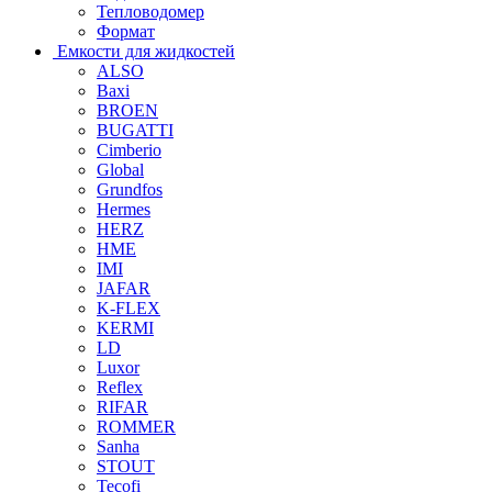
Тепловодомер
Формат
Емкости для жидкостей
ALSO
Baxi
BROEN
BUGATTI
Cimberio
Global
Grundfos
Hermes
HERZ
HME
IMI
JAFAR
K-FLEX
KERMI
LD
Luxor
Reflex
RIFAR
ROMMER
Sanha
STOUT
Tecofi