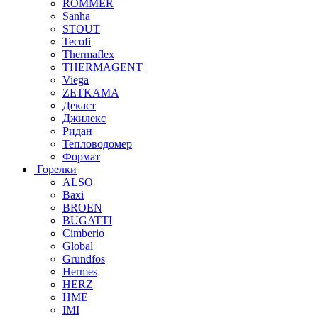
ROMMER
Sanha
STOUT
Tecofi
Thermaflex
THERMAGENT
Viega
ZETKAMA
Декаст
Джилекс
Ридан
Тепловодомер
Формат
Горелки
ALSO
Baxi
BROEN
BUGATTI
Cimberio
Global
Grundfos
Hermes
HERZ
HME
IMI