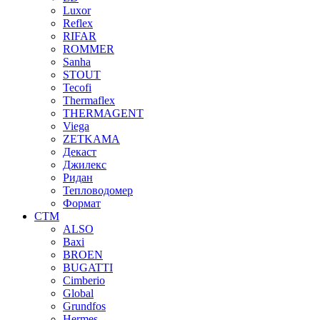
Luxor
Reflex
RIFAR
ROMMER
Sanha
STOUT
Tecofi
Thermaflex
THERMAGENT
Viega
ZETKAMA
Декаст
Джилекс
Ридан
Тепловодомер
Формат
СТМ
ALSO
Baxi
BROEN
BUGATTI
Cimberio
Global
Grundfos
Hermes