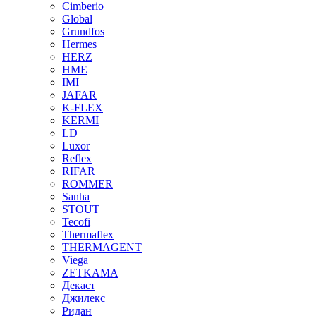
Cimberio
Global
Grundfos
Hermes
HERZ
HME
IMI
JAFAR
K-FLEX
KERMI
LD
Luxor
Reflex
RIFAR
ROMMER
Sanha
STOUT
Tecofi
Thermaflex
THERMAGENT
Viega
ZETKAMA
Декаст
Джилекс
Ридан