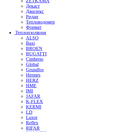
ZETKAMA
Декаст
Джилекс
Ридан
Тепловодомер
Формат
Теплоизоляция
ALSO
Baxi
BROEN
BUGATTI
Cimberio
Global
Grundfos
Hermes
HERZ
HME
IMI
JAFAR
K-FLEX
KERMI
LD
Luxor
Reflex
RIFAR