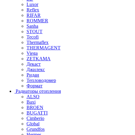
Luxor
Reflex
RIFAR
ROMMER
Sanha
STOUT
Tecofi
Thermaflex
THERMAGENT
Viega
ZETKAMA
Декаст
Джилекс
Ридан
Тепловодомер
Формат
Радиаторы отопления
ALSO
Baxi
BROEN
BUGATTI
Cimberio
Global
Grundfos
Hermes