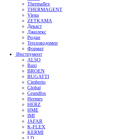
Thermaflex
THERMAGENT
Viega
ZETKAMA
Декаст
Джилекс
Ридан
Тепловодомер
Формат
Инструмент
ALSO
Baxi
BROEN
BUGATTI
Cimberio
Global
Grundfos
Hermes
HERZ
HME
IMI
JAFAR
K-FLEX
KERMI
LD