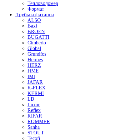
Тепловодомер
Формат
Трубы и фитинги
ALSO
Baxi
BROEN
BUGATTI
Cimberio
Global
Grundfos
Hermes
HERZ
HME
IMI
JAFAR
K-FLEX
KERMI
LD
Luxor
Reflex
RIFAR
ROMMER
Sanha
STOUT
Tecofi