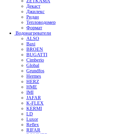
ZETKAMA
Декаст
Джилекс
Ридан
Тепловодомер
Формат
Водонагреватели
ALSO
Baxi
BROEN
BUGATTI
Cimberio
Global
Grundfos
Hermes
HERZ
HME
IMI
JAFAR
K-FLEX
KERMI
LD
Luxor
Reflex
RIFAR