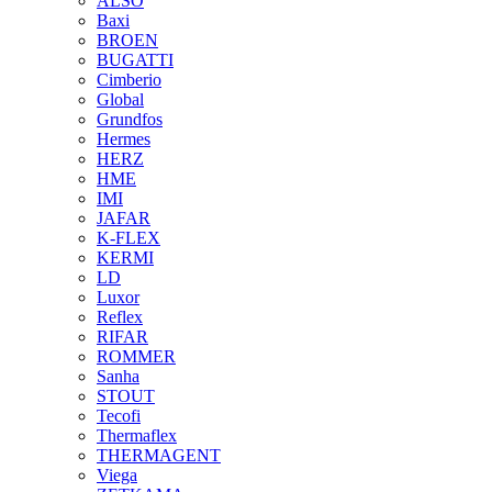
ALSO
Baxi
BROEN
BUGATTI
Cimberio
Global
Grundfos
Hermes
HERZ
HME
IMI
JAFAR
K-FLEX
KERMI
LD
Luxor
Reflex
RIFAR
ROMMER
Sanha
STOUT
Tecofi
Thermaflex
THERMAGENT
Viega