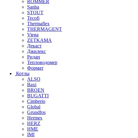
ROMMER
Sanha
STOUT
Tecofi
Thermaflex
THERMAGENT
Viega
ZETKAMA
Декаст
Джилекс
Ридан
Тепловодомер
Формат
Котлы
ALSO
Baxi
BROEN
BUGATTI
Cimberio
Global
Grundfos
Hermes
HERZ
HME
IMI