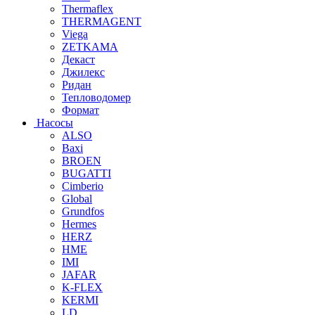
Thermaflex
THERMAGENT
Viega
ZETKAMA
Декаст
Джилекс
Ридан
Тепловодомер
Формат
Насосы
ALSO
Baxi
BROEN
BUGATTI
Cimberio
Global
Grundfos
Hermes
HERZ
HME
IMI
JAFAR
K-FLEX
KERMI
LD