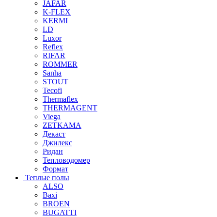
JAFAR
K-FLEX
KERMI
LD
Luxor
Reflex
RIFAR
ROMMER
Sanha
STOUT
Tecofi
Thermaflex
THERMAGENT
Viega
ZETKAMA
Декаст
Джилекс
Ридан
Тепловодомер
Формат
Теплые полы
ALSO
Baxi
BROEN
BUGATTI