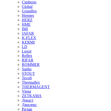
Cimberio
Global
Grundfos
Hermes
HERZ
HME
IMI
JAFAR
K-FLEX
KERMI
LD
Luxor
Reflex
RIFAR
ROMMER
Sanha
STOUT
Tecofi
Thermaflex
THERMAGENT
Viega
ZETKAMA
Декаст
Джилекс
Ридан