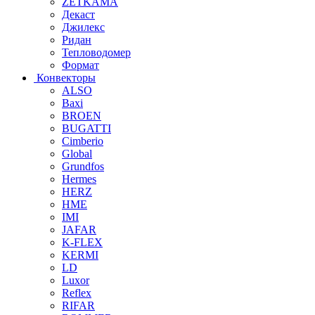
ZETKAMA
Декаст
Джилекс
Ридан
Тепловодомер
Формат
Конвекторы
ALSO
Baxi
BROEN
BUGATTI
Cimberio
Global
Grundfos
Hermes
HERZ
HME
IMI
JAFAR
K-FLEX
KERMI
LD
Luxor
Reflex
RIFAR