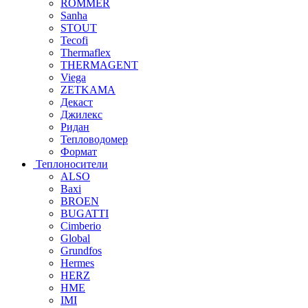
ROMMER
Sanha
STOUT
Tecofi
Thermaflex
THERMAGENT
Viega
ZETKAMA
Декаст
Джилекс
Ридан
Тепловодомер
Формат
Теплоносители
ALSO
Baxi
BROEN
BUGATTI
Cimberio
Global
Grundfos
Hermes
HERZ
HME
IMI