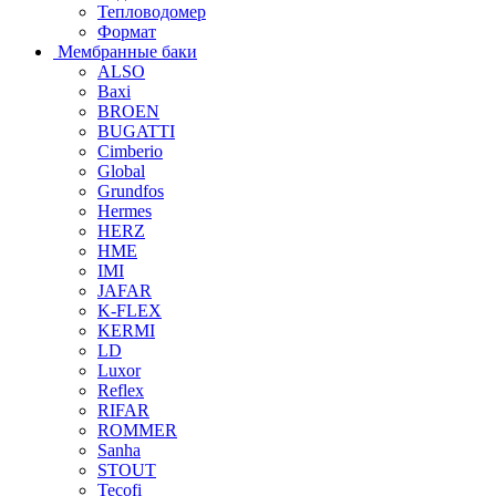
Тепловодомер
Формат
Мембранные баки
ALSO
Baxi
BROEN
BUGATTI
Cimberio
Global
Grundfos
Hermes
HERZ
HME
IMI
JAFAR
K-FLEX
KERMI
LD
Luxor
Reflex
RIFAR
ROMMER
Sanha
STOUT
Tecofi