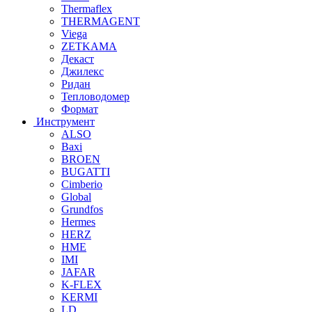
Thermaflex
THERMAGENT
Viega
ZETKAMA
Декаст
Джилекс
Ридан
Тепловодомер
Формат
Инструмент
ALSO
Baxi
BROEN
BUGATTI
Cimberio
Global
Grundfos
Hermes
HERZ
HME
IMI
JAFAR
K-FLEX
KERMI
LD