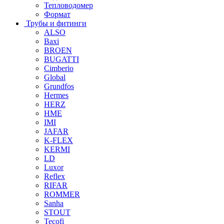
Тепловодомер
Формат
Трубы и фитинги
ALSO
Baxi
BROEN
BUGATTI
Cimberio
Global
Grundfos
Hermes
HERZ
HME
IMI
JAFAR
K-FLEX
KERMI
LD
Luxor
Reflex
RIFAR
ROMMER
Sanha
STOUT
Tecofi