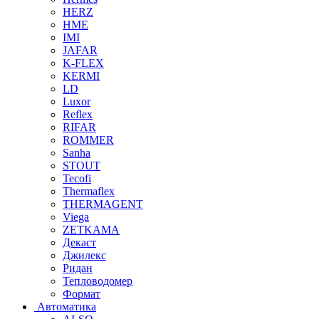
HERZ
HME
IMI
JAFAR
K-FLEX
KERMI
LD
Luxor
Reflex
RIFAR
ROMMER
Sanha
STOUT
Tecofi
Thermaflex
THERMAGENT
Viega
ZETKAMA
Декаст
Джилекс
Ридан
Тепловодомер
Формат
Автоматика