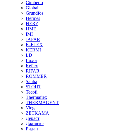
Cimberio
Global
Grundfos
Hermes
HERZ
HME
IMI
JAFAR
K-FLEX
KERMI
LD
Luxor
Reflex
RIFAR
ROMMER
Sanha
STOUT
Tecofi
Thermaflex
THERMAGENT
Viega
ZETKAMA
Декаст
Джилекс
Ридан