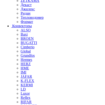
ZETKAMA
Декаст
Джилекс
Ридан
Тепловодомер
Формат
Конвекторы
ALSO
Baxi
BROEN
BUGATTI
Cimberio
Global
Grundfos
Hermes
HERZ
HME
IMI
JAFAR
K-FLEX
KERMI
LD
Luxor
Reflex
RIFAR