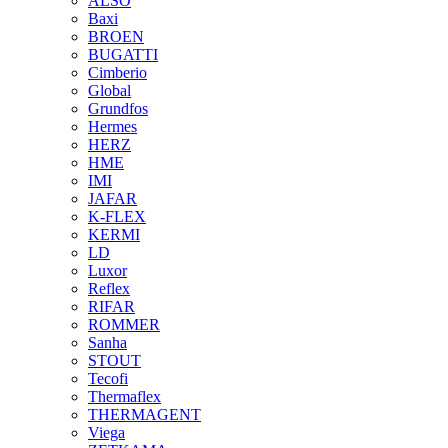
ALSO
Baxi
BROEN
BUGATTI
Cimberio
Global
Grundfos
Hermes
HERZ
HME
IMI
JAFAR
K-FLEX
KERMI
LD
Luxor
Reflex
RIFAR
ROMMER
Sanha
STOUT
Tecofi
Thermaflex
THERMAGENT
Viega