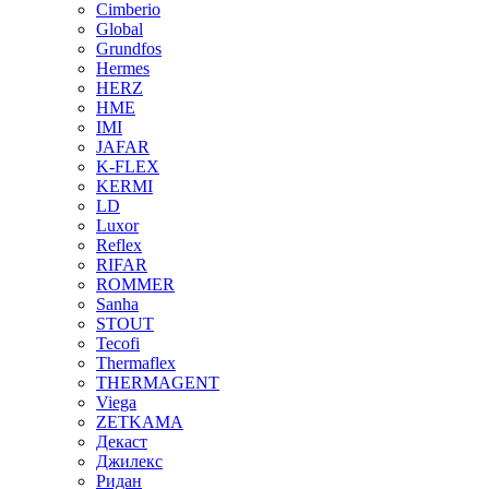
Cimberio
Global
Grundfos
Hermes
HERZ
HME
IMI
JAFAR
K-FLEX
KERMI
LD
Luxor
Reflex
RIFAR
ROMMER
Sanha
STOUT
Tecofi
Thermaflex
THERMAGENT
Viega
ZETKAMA
Декаст
Джилекс
Ридан