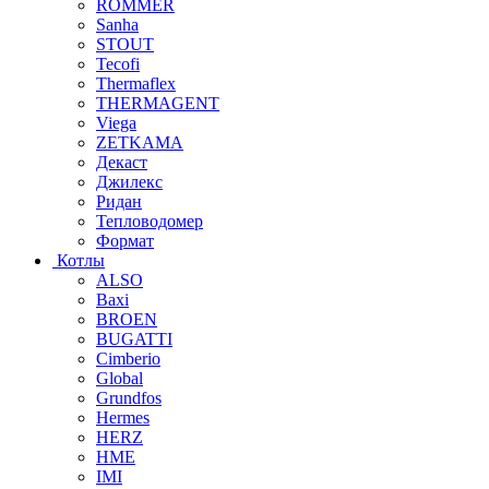
ROMMER
Sanha
STOUT
Tecofi
Thermaflex
THERMAGENT
Viega
ZETKAMA
Декаст
Джилекс
Ридан
Тепловодомер
Формат
Котлы
ALSO
Baxi
BROEN
BUGATTI
Cimberio
Global
Grundfos
Hermes
HERZ
HME
IMI