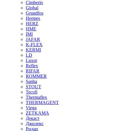
Cimberio
Global
Grundfos
Hermes
HERZ
HME
IMI
JAFAR
K-FLEX
KERMI
LD
Luxor
Reflex
RIFAR
ROMMER
Sanha
STOUT
Tecofi
Thermaflex
THERMAGENT
Viega
ZETKAMA
Декаст
Джилекс
Ридан