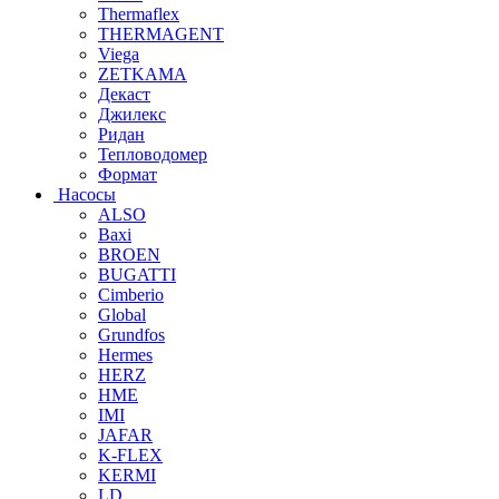
Thermaflex
THERMAGENT
Viega
ZETKAMA
Декаст
Джилекс
Ридан
Тепловодомер
Формат
Насосы
ALSO
Baxi
BROEN
BUGATTI
Cimberio
Global
Grundfos
Hermes
HERZ
HME
IMI
JAFAR
K-FLEX
KERMI
LD