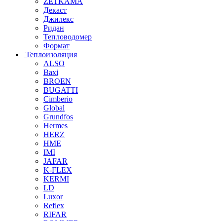
ZETKAMA
Декаст
Джилекс
Ридан
Тепловодомер
Формат
Теплоизоляция
ALSO
Baxi
BROEN
BUGATTI
Cimberio
Global
Grundfos
Hermes
HERZ
HME
IMI
JAFAR
K-FLEX
KERMI
LD
Luxor
Reflex
RIFAR