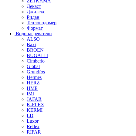
ZETKAMA
Декаст
Джилекс
Ридан
Тепловодомер
Формат
Водонагреватели
ALSO
Baxi
BROEN
BUGATTI
Cimberio
Global
Grundfos
Hermes
HERZ
HME
IMI
JAFAR
K-FLEX
KERMI
LD
Luxor
Reflex
RIFAR