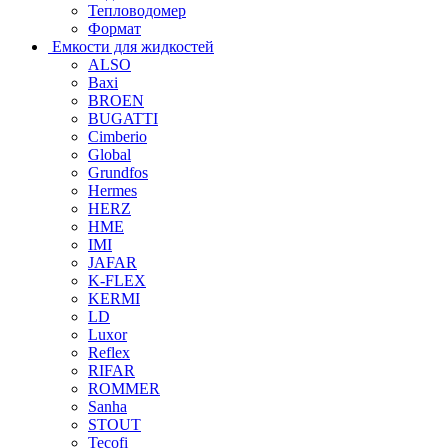
Тепловодомер
Формат
Емкости для жидкостей
ALSO
Baxi
BROEN
BUGATTI
Cimberio
Global
Grundfos
Hermes
HERZ
HME
IMI
JAFAR
K-FLEX
KERMI
LD
Luxor
Reflex
RIFAR
ROMMER
Sanha
STOUT
Tecofi