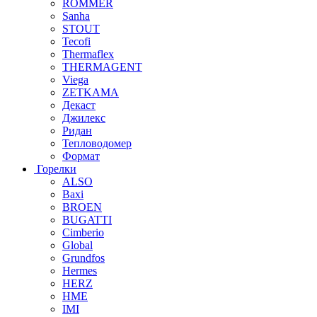
ROMMER
Sanha
STOUT
Tecofi
Thermaflex
THERMAGENT
Viega
ZETKAMA
Декаст
Джилекс
Ридан
Тепловодомер
Формат
Горелки
ALSO
Baxi
BROEN
BUGATTI
Cimberio
Global
Grundfos
Hermes
HERZ
HME
IMI