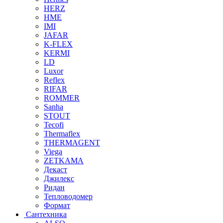
HERZ
HME
IMI
JAFAR
K-FLEX
KERMI
LD
Luxor
Reflex
RIFAR
ROMMER
Sanha
STOUT
Tecofi
Thermaflex
THERMAGENT
Viega
ZETKAMA
Декаст
Джилекс
Ридан
Тепловодомер
Формат
Сантехника