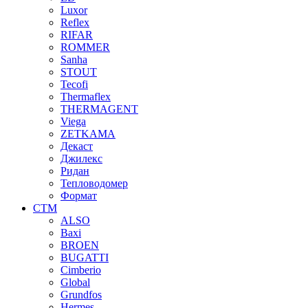
Luxor
Reflex
RIFAR
ROMMER
Sanha
STOUT
Tecofi
Thermaflex
THERMAGENT
Viega
ZETKAMA
Декаст
Джилекс
Ридан
Тепловодомер
Формат
СТМ
ALSO
Baxi
BROEN
BUGATTI
Cimberio
Global
Grundfos
Hermes