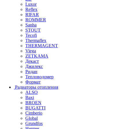
Luxor
Reflex
RIFAR
ROMMER
Sanha
STOUT
Tecofi
Thermaflex
THERMAGENT
Viega
ZETKAMA
Декаст
Джилекс
Ридан
Тепловодомер
Формат
Радиаторы отопления
ALSO
Baxi
BROEN
BUGATTI
Cimberio
Global
Grundfos
Hermes