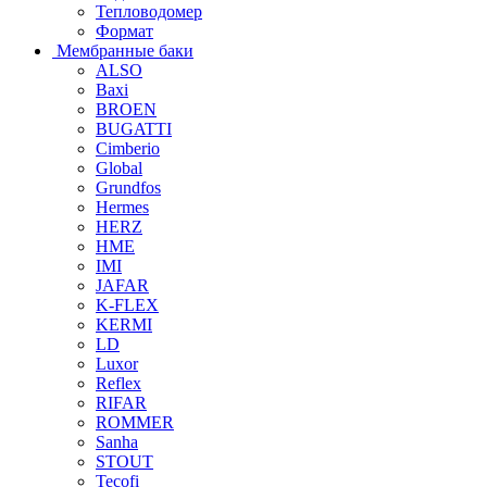
Тепловодомер
Формат
Мембранные баки
ALSO
Baxi
BROEN
BUGATTI
Cimberio
Global
Grundfos
Hermes
HERZ
HME
IMI
JAFAR
K-FLEX
KERMI
LD
Luxor
Reflex
RIFAR
ROMMER
Sanha
STOUT
Tecofi