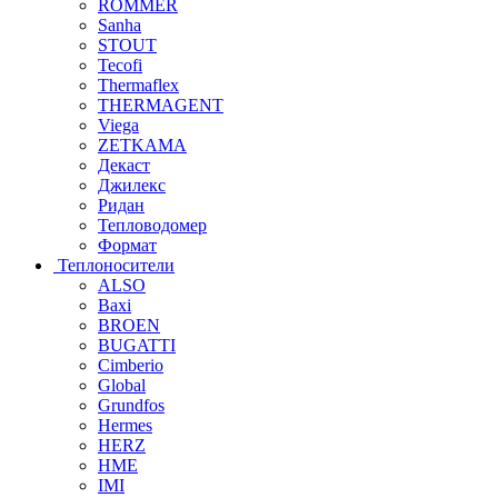
ROMMER
Sanha
STOUT
Tecofi
Thermaflex
THERMAGENT
Viega
ZETKAMA
Декаст
Джилекс
Ридан
Тепловодомер
Формат
Теплоносители
ALSO
Baxi
BROEN
BUGATTI
Cimberio
Global
Grundfos
Hermes
HERZ
HME
IMI