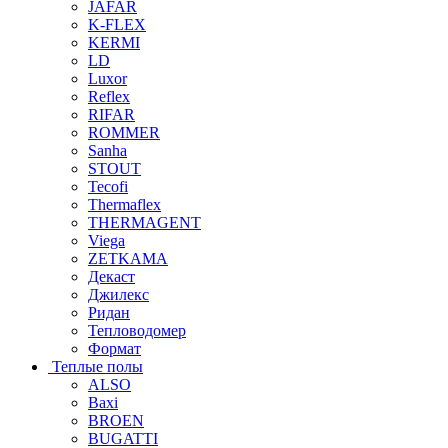
JAFAR
K-FLEX
KERMI
LD
Luxor
Reflex
RIFAR
ROMMER
Sanha
STOUT
Tecofi
Thermaflex
THERMAGENT
Viega
ZETKAMA
Декаст
Джилекс
Ридан
Тепловодомер
Формат
Теплые полы
ALSO
Baxi
BROEN
BUGATTI