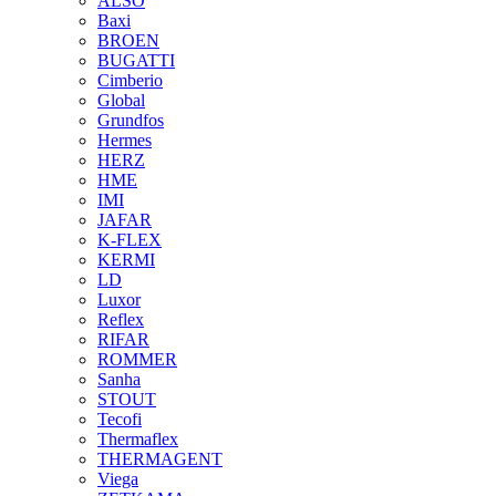
ALSO
Baxi
BROEN
BUGATTI
Cimberio
Global
Grundfos
Hermes
HERZ
HME
IMI
JAFAR
K-FLEX
KERMI
LD
Luxor
Reflex
RIFAR
ROMMER
Sanha
STOUT
Tecofi
Thermaflex
THERMAGENT
Viega