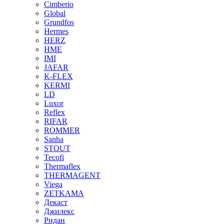
Cimberio
Global
Grundfos
Hermes
HERZ
HME
IMI
JAFAR
K-FLEX
KERMI
LD
Luxor
Reflex
RIFAR
ROMMER
Sanha
STOUT
Tecofi
Thermaflex
THERMAGENT
Viega
ZETKAMA
Декаст
Джилекс
Ридан