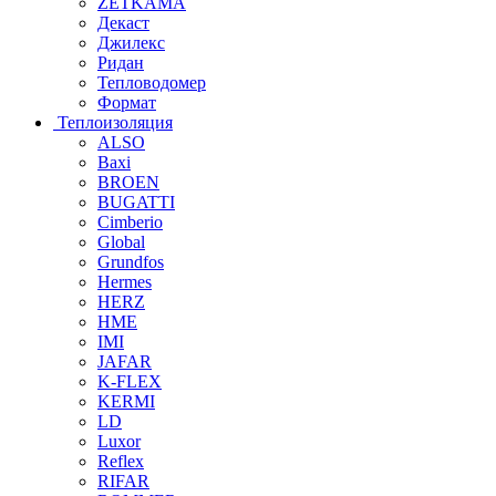
ZETKAMA
Декаст
Джилекс
Ридан
Тепловодомер
Формат
Теплоизоляция
ALSO
Baxi
BROEN
BUGATTI
Cimberio
Global
Grundfos
Hermes
HERZ
HME
IMI
JAFAR
K-FLEX
KERMI
LD
Luxor
Reflex
RIFAR