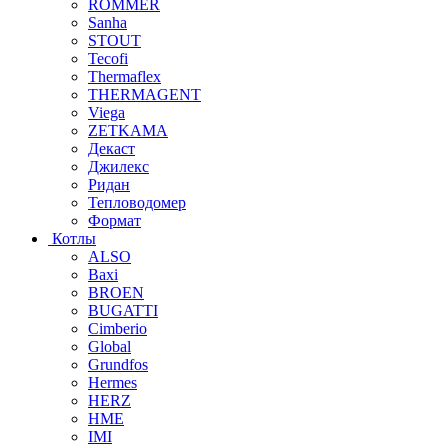
ROMMER
Sanha
STOUT
Tecofi
Thermaflex
THERMAGENT
Viega
ZETKAMA
Декаст
Джилекс
Ридан
Тепловодомер
Формат
Котлы
ALSO
Baxi
BROEN
BUGATTI
Cimberio
Global
Grundfos
Hermes
HERZ
HME
IMI