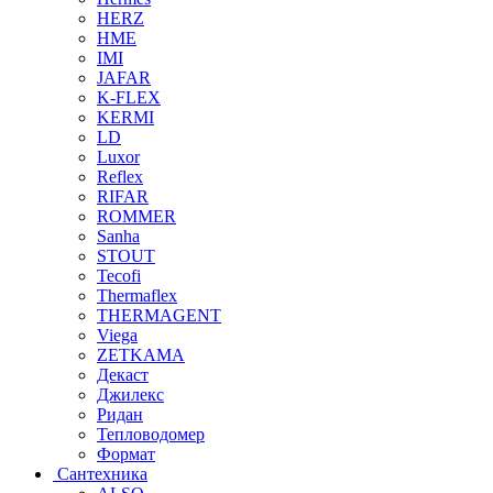
HERZ
HME
IMI
JAFAR
K-FLEX
KERMI
LD
Luxor
Reflex
RIFAR
ROMMER
Sanha
STOUT
Tecofi
Thermaflex
THERMAGENT
Viega
ZETKAMA
Декаст
Джилекс
Ридан
Тепловодомер
Формат
Сантехника