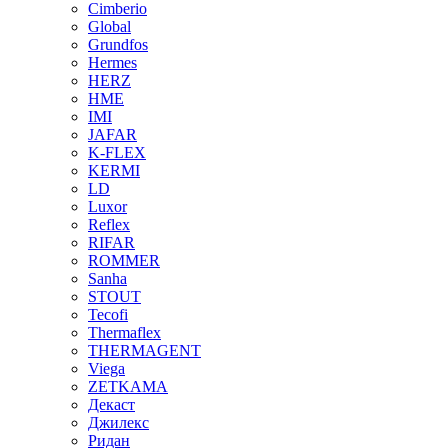
Cimberio
Global
Grundfos
Hermes
HERZ
HME
IMI
JAFAR
K-FLEX
KERMI
LD
Luxor
Reflex
RIFAR
ROMMER
Sanha
STOUT
Tecofi
Thermaflex
THERMAGENT
Viega
ZETKAMA
Декаст
Джилекс
Ридан