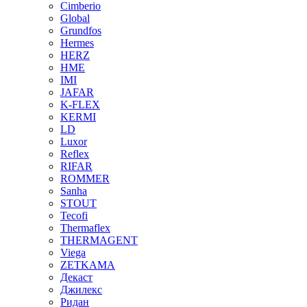
Cimberio
Global
Grundfos
Hermes
HERZ
HME
IMI
JAFAR
K-FLEX
KERMI
LD
Luxor
Reflex
RIFAR
ROMMER
Sanha
STOUT
Tecofi
Thermaflex
THERMAGENT
Viega
ZETKAMA
Декаст
Джилекс
Ридан