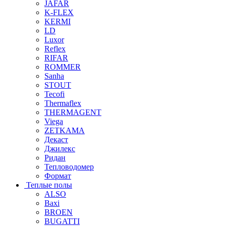
JAFAR
K-FLEX
KERMI
LD
Luxor
Reflex
RIFAR
ROMMER
Sanha
STOUT
Tecofi
Thermaflex
THERMAGENT
Viega
ZETKAMA
Декаст
Джилекс
Ридан
Тепловодомер
Формат
Теплые полы
ALSO
Baxi
BROEN
BUGATTI