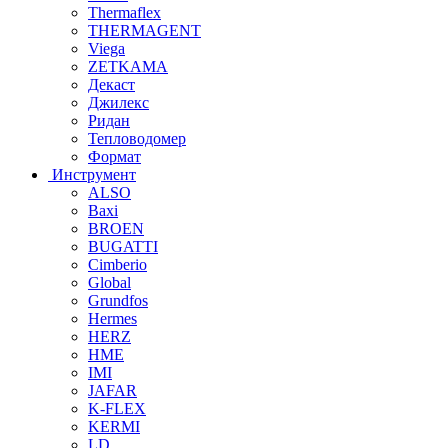
Thermaflex
THERMAGENT
Viega
ZETKAMA
Декаст
Джилекс
Ридан
Тепловодомер
Формат
Инструмент
ALSO
Baxi
BROEN
BUGATTI
Cimberio
Global
Grundfos
Hermes
HERZ
HME
IMI
JAFAR
K-FLEX
KERMI
LD