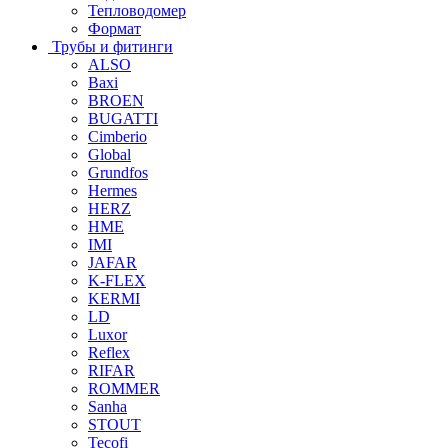
Тепловодомер
Формат
Трубы и фитинги
ALSO
Baxi
BROEN
BUGATTI
Cimberio
Global
Grundfos
Hermes
HERZ
HME
IMI
JAFAR
K-FLEX
KERMI
LD
Luxor
Reflex
RIFAR
ROMMER
Sanha
STOUT
Tecofi