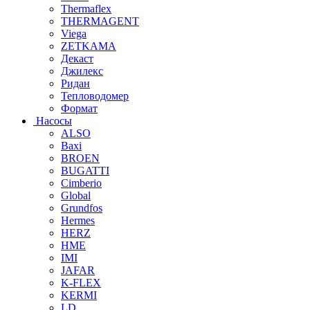
Thermaflex
THERMAGENT
Viega
ZETKAMA
Декаст
Джилекс
Ридан
Тепловодомер
Формат
Насосы
ALSO
Baxi
BROEN
BUGATTI
Cimberio
Global
Grundfos
Hermes
HERZ
HME
IMI
JAFAR
K-FLEX
KERMI
LD