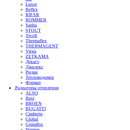
Luxor
Reflex
RIFAR
ROMMER
Sanha
STOUT
Tecofi
Thermaflex
THERMAGENT
Viega
ZETKAMA
Декаст
Джилекс
Ридан
Тепловодомер
Формат
Радиаторы отопления
ALSO
Baxi
BROEN
BUGATTI
Cimberio
Global
Grundfos
Hermes