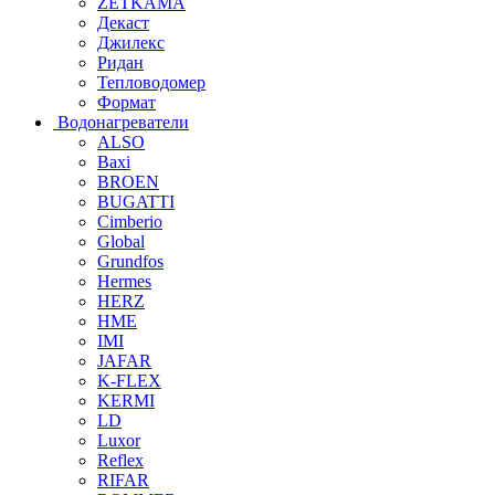
ZETKAMA
Декаст
Джилекс
Ридан
Тепловодомер
Формат
Водонагреватели
ALSO
Baxi
BROEN
BUGATTI
Cimberio
Global
Grundfos
Hermes
HERZ
HME
IMI
JAFAR
K-FLEX
KERMI
LD
Luxor
Reflex
RIFAR