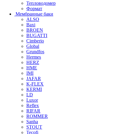
Тепловодомер
Формат
Мембранные баки
ALSO
Baxi
BROEN
BUGATTI
Cimberio
Global
Grundfos
Hermes
HERZ
HME
IMI
JAFAR
K-FLEX
KERMI
LD
Luxor
Reflex
RIFAR
ROMMER
Sanha
STOUT
Tecofi