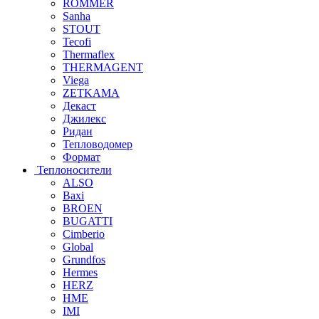
ROMMER
Sanha
STOUT
Tecofi
Thermaflex
THERMAGENT
Viega
ZETKAMA
Декаст
Джилекс
Ридан
Тепловодомер
Формат
Теплоносители
ALSO
Baxi
BROEN
BUGATTI
Cimberio
Global
Grundfos
Hermes
HERZ
HME
IMI