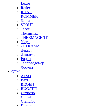
Luxor
Reflex
RIFAR
ROMMER
Sanha
STOUT
Tecofi
Thermaflex
THERMAGENT
Viega
ZETKAMA
Декаст
Джилекс
Ридан
Тепловодомер
Формат
СТМ
ALSO
Baxi
BROEN
BUGATTI
Cimberio
Global
Grundfos
Hermes