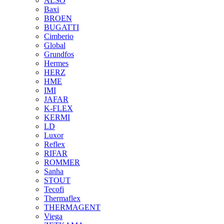
ALSO
Baxi
BROEN
BUGATTI
Cimberio
Global
Grundfos
Hermes
HERZ
HME
IMI
JAFAR
K-FLEX
KERMI
LD
Luxor
Reflex
RIFAR
ROMMER
Sanha
STOUT
Tecofi
Thermaflex
THERMAGENT
Viega