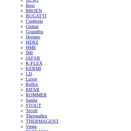
ALSO
Baxi
BROEN
BUGATTI
Cimberio
Global
Grundfos
Hermes
HERZ
HME
IMI
JAFAR
K-FLEX
KERMI
LD
Luxor
Reflex
RIFAR
ROMMER
Sanha
STOUT
Tecofi
Thermaflex
THERMAGENT
Viega