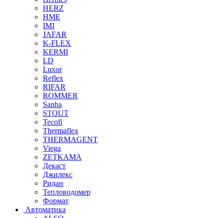
HERZ
HME
IMI
JAFAR
K-FLEX
KERMI
LD
Luxor
Reflex
RIFAR
ROMMER
Sanha
STOUT
Tecofi
Thermaflex
THERMAGENT
Viega
ZETKAMA
Декаст
Джилекс
Ридан
Тепловодомер
Формат
Автоматика