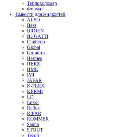
Тепловодомер
Формат
Емкости для жидкостей
ALSO
Baxi
BROEN
BUGATTI
Cimberio
Global
Grundfos
Hermes
HERZ
HME
IMI
JAFAR
K-FLEX
KERMI
LD
Luxor
Reflex
RIFAR
ROMMER
Sanha
STOUT
Tecofi