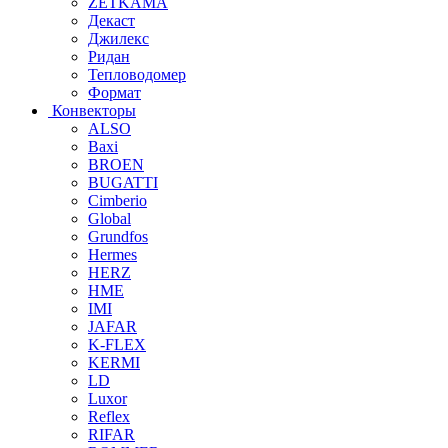
ZETKAMA
Декаст
Джилекс
Ридан
Тепловодомер
Формат
Конвекторы
ALSO
Baxi
BROEN
BUGATTI
Cimberio
Global
Grundfos
Hermes
HERZ
HME
IMI
JAFAR
K-FLEX
KERMI
LD
Luxor
Reflex
RIFAR