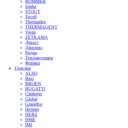
ROMMER
Sanha
STOUT
Tecofi
Thermaflex
THERMAGENT
Viega
ZETKAMA
Декаст
Джилекс
Ридан
Тепловодомер
Формат
Горелки
ALSO
Baxi
BROEN
BUGATTI
Cimberio
Global
Grundfos
Hermes
HERZ
HME
IMI