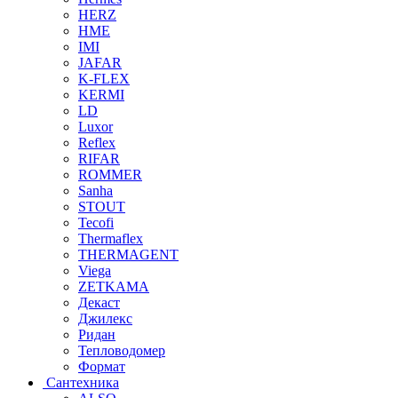
HERZ
HME
IMI
JAFAR
K-FLEX
KERMI
LD
Luxor
Reflex
RIFAR
ROMMER
Sanha
STOUT
Tecofi
Thermaflex
THERMAGENT
Viega
ZETKAMA
Декаст
Джилекс
Ридан
Тепловодомер
Формат
Сантехника