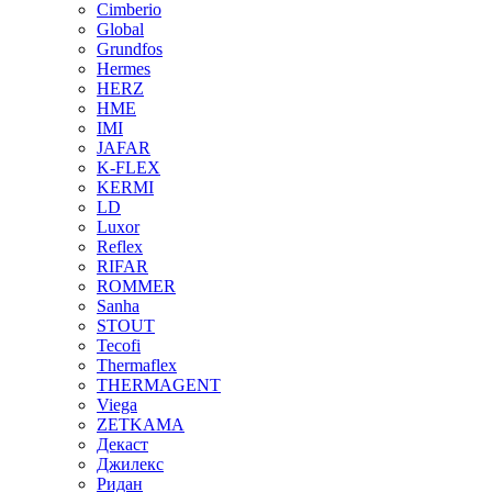
Cimberio
Global
Grundfos
Hermes
HERZ
HME
IMI
JAFAR
K-FLEX
KERMI
LD
Luxor
Reflex
RIFAR
ROMMER
Sanha
STOUT
Tecofi
Thermaflex
THERMAGENT
Viega
ZETKAMA
Декаст
Джилекс
Ридан