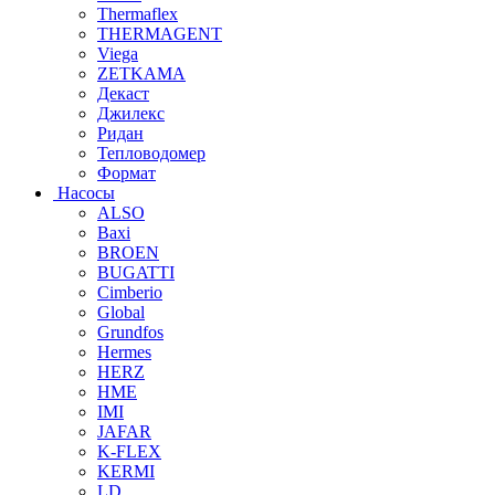
Thermaflex
THERMAGENT
Viega
ZETKAMA
Декаст
Джилекс
Ридан
Тепловодомер
Формат
Насосы
ALSO
Baxi
BROEN
BUGATTI
Cimberio
Global
Grundfos
Hermes
HERZ
HME
IMI
JAFAR
K-FLEX
KERMI
LD