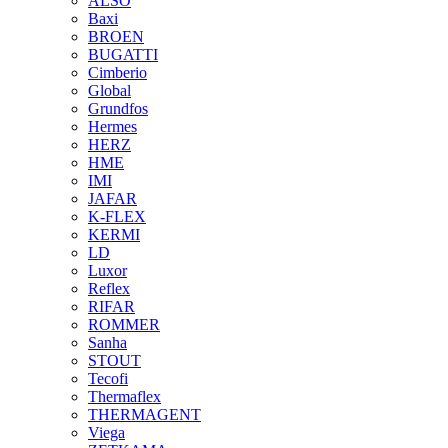
ALSO
Baxi
BROEN
BUGATTI
Cimberio
Global
Grundfos
Hermes
HERZ
HME
IMI
JAFAR
K-FLEX
KERMI
LD
Luxor
Reflex
RIFAR
ROMMER
Sanha
STOUT
Tecofi
Thermaflex
THERMAGENT
Viega