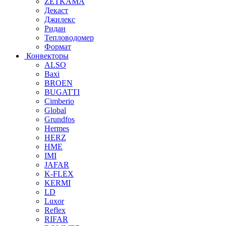
ZETKAMA
Декаст
Джилекс
Ридан
Тепловодомер
Формат
Конвекторы
ALSO
Baxi
BROEN
BUGATTI
Cimberio
Global
Grundfos
Hermes
HERZ
HME
IMI
JAFAR
K-FLEX
KERMI
LD
Luxor
Reflex
RIFAR