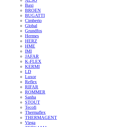
ALSO
Baxi
BROEN
BUGATTI
Cimberio
Global
Grundfos
Hermes
HERZ
HME
IMI
JAFAR
K-FLEX
KERMI
LD
Luxor
Reflex
RIFAR
ROMMER
Sanha
STOUT
Tecofi
Thermaflex
THERMAGENT
Viega