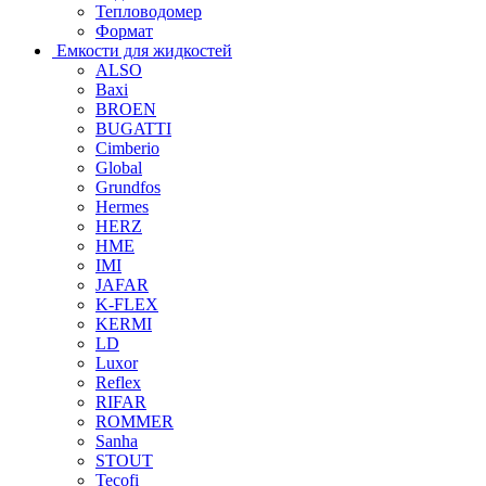
Тепловодомер
Формат
Емкости для жидкостей
ALSO
Baxi
BROEN
BUGATTI
Cimberio
Global
Grundfos
Hermes
HERZ
HME
IMI
JAFAR
K-FLEX
KERMI
LD
Luxor
Reflex
RIFAR
ROMMER
Sanha
STOUT
Tecofi