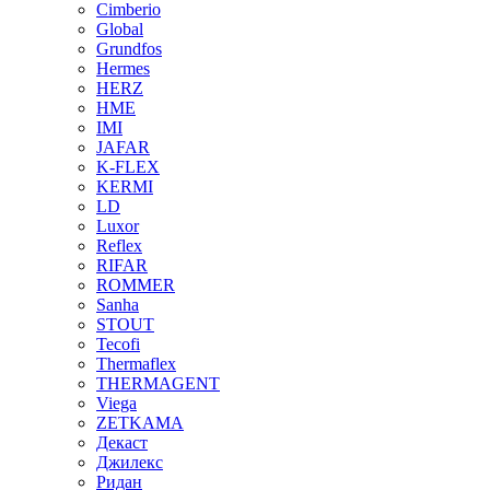
Cimberio
Global
Grundfos
Hermes
HERZ
HME
IMI
JAFAR
K-FLEX
KERMI
LD
Luxor
Reflex
RIFAR
ROMMER
Sanha
STOUT
Tecofi
Thermaflex
THERMAGENT
Viega
ZETKAMA
Декаст
Джилекс
Ридан