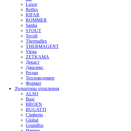
Luxor
Reflex
RIFAR
ROMMER
Sanha
STOUT
Tecofi
Thermaflex
THERMAGENT
Viega
ZETKAMA
Декаст
Джилекс
Ридан
Тепловодомер
Формат
Радиаторы отопления
ALSO
Baxi
BROEN
BUGATTI
Cimberio
Global
Grundfos
Hermes