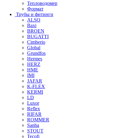
Тепловодомер
Формат
Трубы и фитинги
ALSO
Baxi
BROEN
BUGATTI
Cimberio
Global
Grundfos
Hermes
HERZ
HME
IMI
JAFAR
K-FLEX
KERMI
LD
Luxor
Reflex
RIFAR
ROMMER
Sanha
STOUT
Tecofi