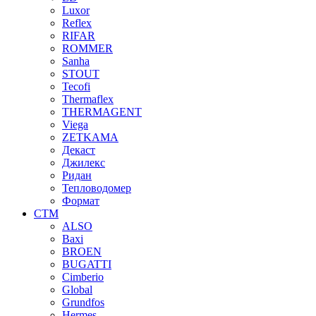
Luxor
Reflex
RIFAR
ROMMER
Sanha
STOUT
Tecofi
Thermaflex
THERMAGENT
Viega
ZETKAMA
Декаст
Джилекс
Ридан
Тепловодомер
Формат
СТМ
ALSO
Baxi
BROEN
BUGATTI
Cimberio
Global
Grundfos
Hermes