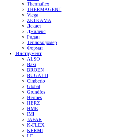
Thermaflex
THERMAGENT
Viega
ZETKAMA
Декаст
Джилекс
Ридан
Тепловодомер
Формат
Инструмент
ALSO
Baxi
BROEN
BUGATTI
Cimberio
Global
Grundfos
Hermes
HERZ
HME
IMI
JAFAR
K-FLEX
KERMI
LD