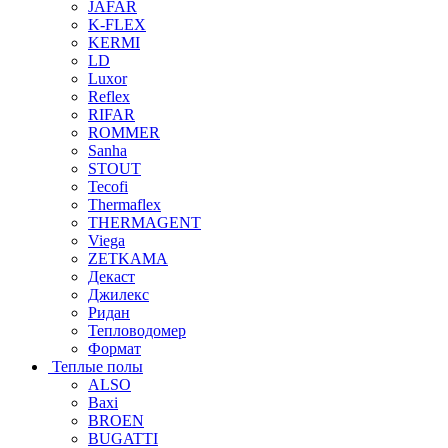
JAFAR
K-FLEX
KERMI
LD
Luxor
Reflex
RIFAR
ROMMER
Sanha
STOUT
Tecofi
Thermaflex
THERMAGENT
Viega
ZETKAMA
Декаст
Джилекс
Ридан
Тепловодомер
Формат
Теплые полы
ALSO
Baxi
BROEN
BUGATTI