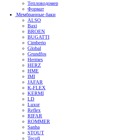
Тепловодомер
Формат
Мембранные баки
ALSO
Baxi
BROEN
BUGATTI
Cimberio
Global
Grundfos
Hermes
HERZ
HME
IMI
JAFAR
K-FLEX
KERMI
LD
Luxor
Reflex
RIFAR
ROMMER
Sanha
STOUT
Tecofi