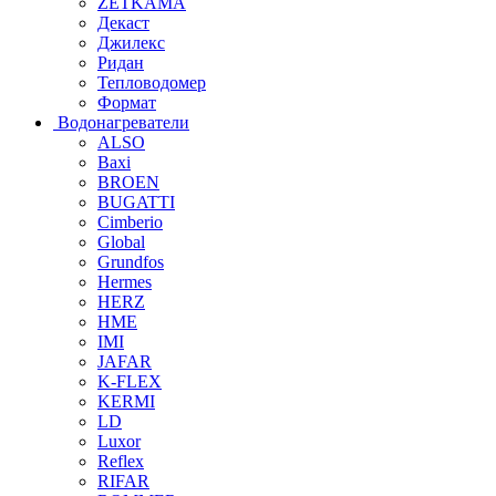
ZETKAMA
Декаст
Джилекс
Ридан
Тепловодомер
Формат
Водонагреватели
ALSO
Baxi
BROEN
BUGATTI
Cimberio
Global
Grundfos
Hermes
HERZ
HME
IMI
JAFAR
K-FLEX
KERMI
LD
Luxor
Reflex
RIFAR