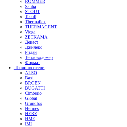
ROMMER
Sanha
STOUT
Tecofi
Thermaflex
THERMAGENT
Viega
ZETKAMA
Декаст
Джилекс
Ридан
Тепловодомер
Формат
Теплоносители
ALSO
Baxi
BROEN
BUGATTI
Cimberio
Global
Grundfos
Hermes
HERZ
HME
IMI