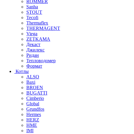
ROMMER
Sanha
STOUT
Tecofi
Thermaflex
THERMAGENT
Viega
ZETKAMA
Декаст
Джилекс
Ридан
Тепловодомер
Формат
Котлы
ALSO
Baxi
BROEN
BUGATTI
Cimberio
Global
Grundfos
Hermes
HERZ
HME
IMI