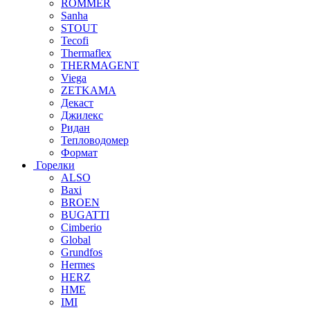
ROMMER
Sanha
STOUT
Tecofi
Thermaflex
THERMAGENT
Viega
ZETKAMA
Декаст
Джилекс
Ридан
Тепловодомер
Формат
Горелки
ALSO
Baxi
BROEN
BUGATTI
Cimberio
Global
Grundfos
Hermes
HERZ
HME
IMI