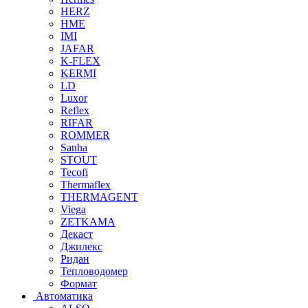
HERZ
HME
IMI
JAFAR
K-FLEX
KERMI
LD
Luxor
Reflex
RIFAR
ROMMER
Sanha
STOUT
Tecofi
Thermaflex
THERMAGENT
Viega
ZETKAMA
Декаст
Джилекс
Ридан
Тепловодомер
Формат
Автоматика