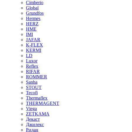
Cimberio
Global
Grundfos
Hermes
HERZ
HME
IMI
JAFAR
K-FLEX
KERMI
LD
Luxor
Reflex
RIFAR
ROMMER
Sanha
STOUT
Tecofi
Thermaflex
THERMAGENT
Viega
ZETKAMA
Декаст
Джилекс
Ридан