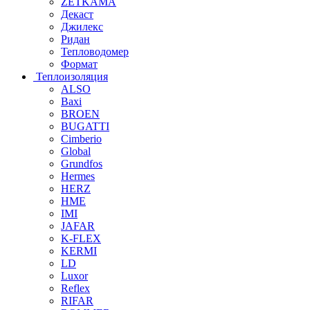
ZETKAMA
Декаст
Джилекс
Ридан
Тепловодомер
Формат
Теплоизоляция
ALSO
Baxi
BROEN
BUGATTI
Cimberio
Global
Grundfos
Hermes
HERZ
HME
IMI
JAFAR
K-FLEX
KERMI
LD
Luxor
Reflex
RIFAR