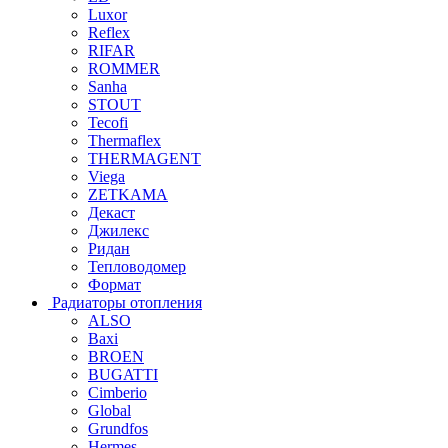
Luxor
Reflex
RIFAR
ROMMER
Sanha
STOUT
Tecofi
Thermaflex
THERMAGENT
Viega
ZETKAMA
Декаст
Джилекс
Ридан
Тепловодомер
Формат
Радиаторы отопления
ALSO
Baxi
BROEN
BUGATTI
Cimberio
Global
Grundfos
Hermes