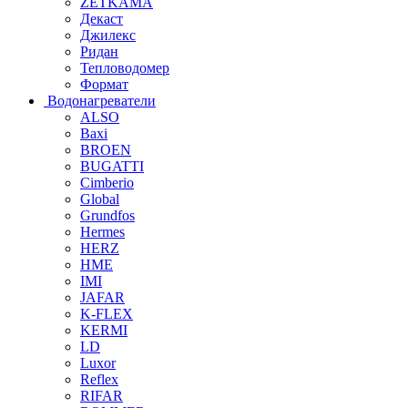
ZETKAMA
Декаст
Джилекс
Ридан
Тепловодомер
Формат
Водонагреватели
ALSO
Baxi
BROEN
BUGATTI
Cimberio
Global
Grundfos
Hermes
HERZ
HME
IMI
JAFAR
K-FLEX
KERMI
LD
Luxor
Reflex
RIFAR