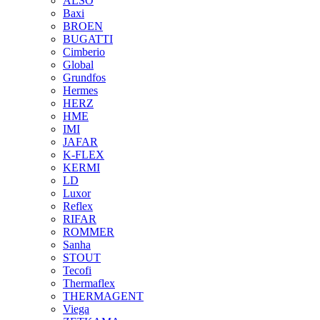
ALSO
Baxi
BROEN
BUGATTI
Cimberio
Global
Grundfos
Hermes
HERZ
HME
IMI
JAFAR
K-FLEX
KERMI
LD
Luxor
Reflex
RIFAR
ROMMER
Sanha
STOUT
Tecofi
Thermaflex
THERMAGENT
Viega