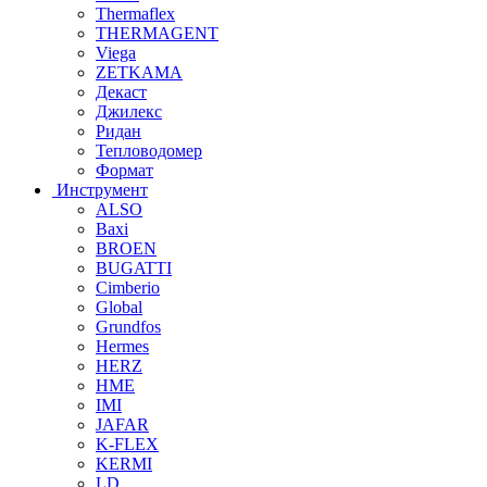
Thermaflex
THERMAGENT
Viega
ZETKAMA
Декаст
Джилекс
Ридан
Тепловодомер
Формат
Инструмент
ALSO
Baxi
BROEN
BUGATTI
Cimberio
Global
Grundfos
Hermes
HERZ
HME
IMI
JAFAR
K-FLEX
KERMI
LD