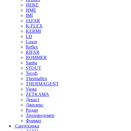
HERZ
HME
IMI
JAFAR
K-FLEX
KERMI
LD
Luxor
Reflex
RIFAR
ROMMER
Sanha
STOUT
Tecofi
Thermaflex
THERMAGENT
Viega
ZETKAMA
Декаст
Джилекс
Ридан
Тепловодомер
Формат
Сантехника