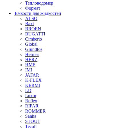
Тепловодомер
Формат
Емкости для жидкостей
ALSO
Baxi
BROEN
BUGATTI
Cimberio
Global
Grundfos
Hermes
HERZ
HME
IMI
JAFAR
K-FLEX
KERMI
LD
Luxor
Reflex
RIFAR
ROMMER
Sanha
STOUT
Tecofi