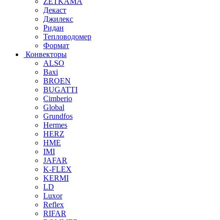
ZETKAMA
Декаст
Джилекс
Ридан
Тепловодомер
Формат
Конвекторы
ALSO
Baxi
BROEN
BUGATTI
Cimberio
Global
Grundfos
Hermes
HERZ
HME
IMI
JAFAR
K-FLEX
KERMI
LD
Luxor
Reflex
RIFAR