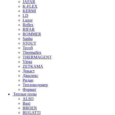
JAFAR
K-FLEX
KERMI
LD
Luxor
Reflex
RIFAR
ROMMER
Sanha
STOUT
Tecofi
Thermaflex
THERMAGENT
Viega
ZETKAMA
Декаст
Джилекс
Ридан
Тепловодомер
Формат
Теплые полы
ALSO
Baxi
BROEN
BUGATTI