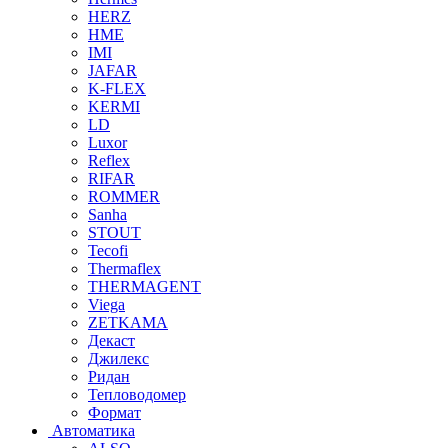
HERZ
HME
IMI
JAFAR
K-FLEX
KERMI
LD
Luxor
Reflex
RIFAR
ROMMER
Sanha
STOUT
Tecofi
Thermaflex
THERMAGENT
Viega
ZETKAMA
Декаст
Джилекс
Ридан
Тепловодомер
Формат
Автоматика