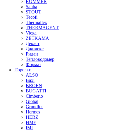
ROMMER
Sanha
STOUT
Tecofi
Thermaflex
THERMAGENT
Viega
ZETKAMA
Декаст
Джилекс
Ридан
Тепловодомер
Формат
Горелки
ALSO
Baxi
BROEN
BUGATTI
Cimberio
Global
Grundfos
Hermes
HERZ
HME
IMI