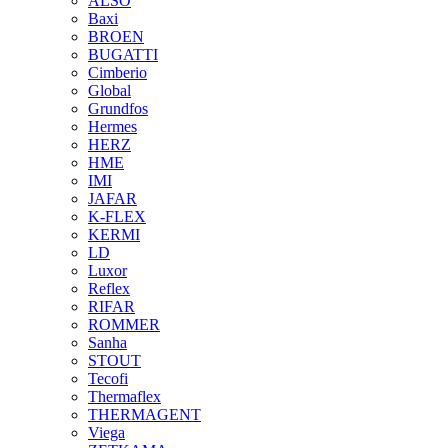
ALSO
Baxi
BROEN
BUGATTI
Cimberio
Global
Grundfos
Hermes
HERZ
HME
IMI
JAFAR
K-FLEX
KERMI
LD
Luxor
Reflex
RIFAR
ROMMER
Sanha
STOUT
Tecofi
Thermaflex
THERMAGENT
Viega