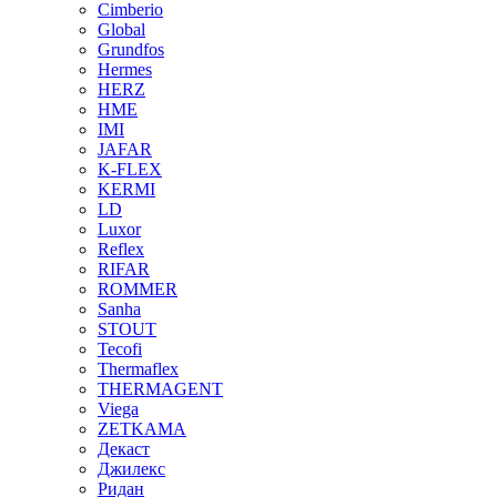
Cimberio
Global
Grundfos
Hermes
HERZ
HME
IMI
JAFAR
K-FLEX
KERMI
LD
Luxor
Reflex
RIFAR
ROMMER
Sanha
STOUT
Tecofi
Thermaflex
THERMAGENT
Viega
ZETKAMA
Декаст
Джилекс
Ридан