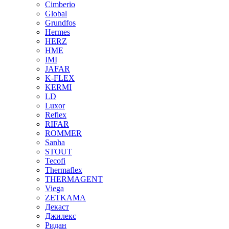
Cimberio
Global
Grundfos
Hermes
HERZ
HME
IMI
JAFAR
K-FLEX
KERMI
LD
Luxor
Reflex
RIFAR
ROMMER
Sanha
STOUT
Tecofi
Thermaflex
THERMAGENT
Viega
ZETKAMA
Декаст
Джилекс
Ридан