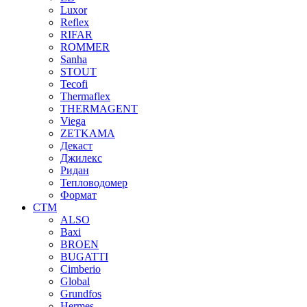
Luxor
Reflex
RIFAR
ROMMER
Sanha
STOUT
Tecofi
Thermaflex
THERMAGENT
Viega
ZETKAMA
Декаст
Джилекс
Ридан
Тепловодомер
Формат
СТМ
ALSO
Baxi
BROEN
BUGATTI
Cimberio
Global
Grundfos
Hermes