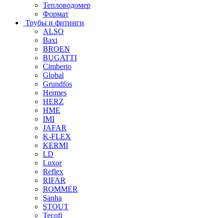
Тепловодомер
Формат
Трубы и фитинги
ALSO
Baxi
BROEN
BUGATTI
Cimberio
Global
Grundfos
Hermes
HERZ
HME
IMI
JAFAR
K-FLEX
KERMI
LD
Luxor
Reflex
RIFAR
ROMMER
Sanha
STOUT
Tecofi