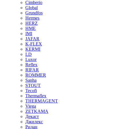
Cimberio
Global
Grundfos
Hermes
HERZ
HME
IMI
JAFAR
K-FLEX
KERMI
LD
Luxor
Reflex
RIFAR
ROMMER
Sanha
STOUT
Tecofi
Thermaflex
THERMAGENT
Viega
ZETKAMA
Декаст
Джилекс
Ридан