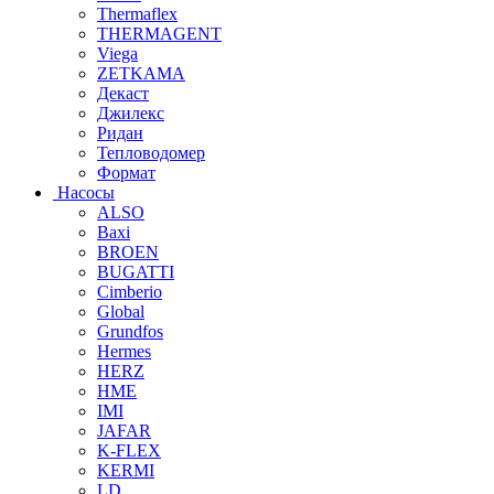
Thermaflex
THERMAGENT
Viega
ZETKAMA
Декаст
Джилекс
Ридан
Тепловодомер
Формат
Насосы
ALSO
Baxi
BROEN
BUGATTI
Cimberio
Global
Grundfos
Hermes
HERZ
HME
IMI
JAFAR
K-FLEX
KERMI
LD