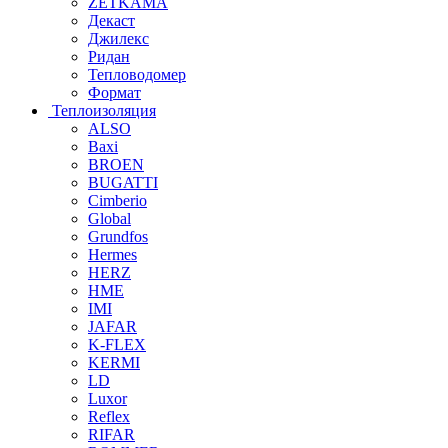
ZETKAMA
Декаст
Джилекс
Ридан
Тепловодомер
Формат
Теплоизоляция
ALSO
Baxi
BROEN
BUGATTI
Cimberio
Global
Grundfos
Hermes
HERZ
HME
IMI
JAFAR
K-FLEX
KERMI
LD
Luxor
Reflex
RIFAR