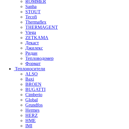
ROMMER
Sanha
STOUT
Tecofi
Thermaflex
THERMAGENT
Viega
ZETKAMA
Декаст
Джилекс
Ридан
Тепловодомер
Формат
Теплоносители
ALSO
Baxi
BROEN
BUGATTI
Cimberio
Global
Grundfos
Hermes
HERZ
HME
IMI