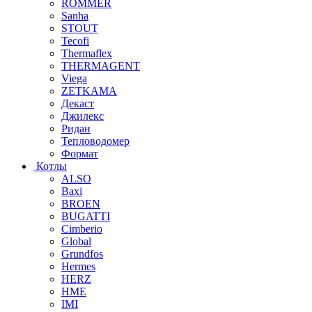
ROMMER
Sanha
STOUT
Tecofi
Thermaflex
THERMAGENT
Viega
ZETKAMA
Декаст
Джилекс
Ридан
Тепловодомер
Формат
Котлы
ALSO
Baxi
BROEN
BUGATTI
Cimberio
Global
Grundfos
Hermes
HERZ
HME
IMI