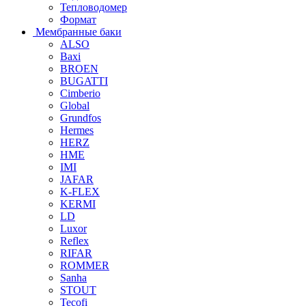
Тепловодомер
Формат
Мембранные баки
ALSO
Baxi
BROEN
BUGATTI
Cimberio
Global
Grundfos
Hermes
HERZ
HME
IMI
JAFAR
K-FLEX
KERMI
LD
Luxor
Reflex
RIFAR
ROMMER
Sanha
STOUT
Tecofi