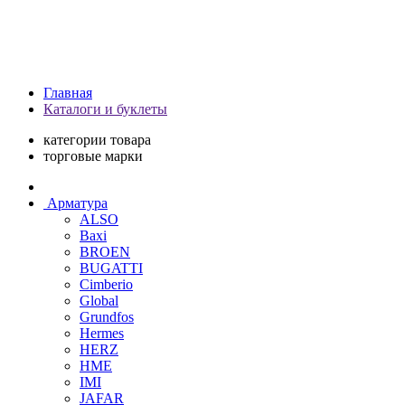
Главная
Каталоги и буклеты
категории товара
торговые марки
Арматура
ALSO
Baxi
BROEN
BUGATTI
Cimberio
Global
Grundfos
Hermes
HERZ
HME
IMI
JAFAR