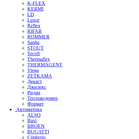
K-FLEX
KERMI
LD
Luxor
Reflex
RIFAR
ROMMER
Sanha
STOUT
Tecofi
Thermaflex
THERMAGENT
Viega
ZETKAMA
Декаст
Джилекс
Ридан
Тепловодомер
Формат
Автоматика
ALSO
Baxi
BROEN
BUGATTI
Cimberio