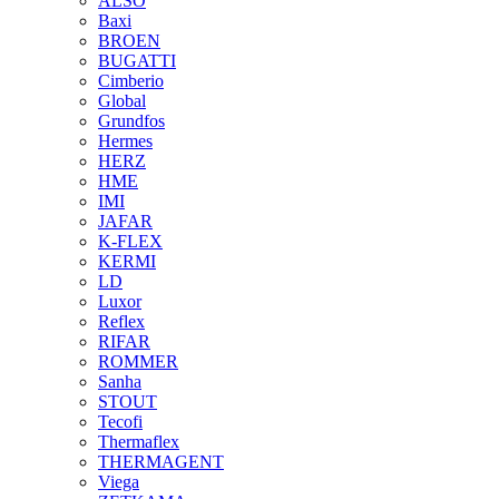
ALSO
Baxi
BROEN
BUGATTI
Cimberio
Global
Grundfos
Hermes
HERZ
HME
IMI
JAFAR
K-FLEX
KERMI
LD
Luxor
Reflex
RIFAR
ROMMER
Sanha
STOUT
Tecofi
Thermaflex
THERMAGENT
Viega