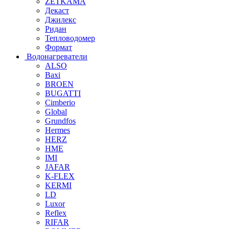
ZETKAMA
Декаст
Джилекс
Ридан
Тепловодомер
Формат
Водонагреватели
ALSO
Baxi
BROEN
BUGATTI
Cimberio
Global
Grundfos
Hermes
HERZ
HME
IMI
JAFAR
K-FLEX
KERMI
LD
Luxor
Reflex
RIFAR