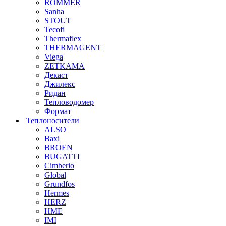
ROMMER
Sanha
STOUT
Tecofi
Thermaflex
THERMAGENT
Viega
ZETKAMA
Декаст
Джилекс
Ридан
Тепловодомер
Формат
Теплоносители
ALSO
Baxi
BROEN
BUGATTI
Cimberio
Global
Grundfos
Hermes
HERZ
HME
IMI