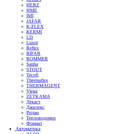
HERZ
HME
IMI
JAFAR
K-FLEX
KERMI
LD
Luxor
Reflex
RIFAR
ROMMER
Sanha
STOUT
Tecofi
Thermaflex
THERMAGENT
Viega
ZETKAMA
Декаст
Джилекс
Ридан
Тепловодомер
Формат
Автоматика