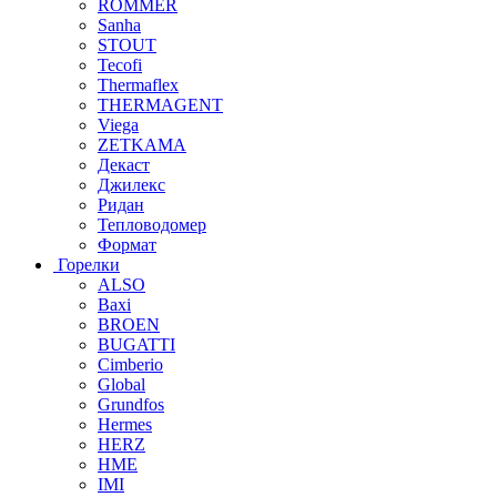
ROMMER
Sanha
STOUT
Tecofi
Thermaflex
THERMAGENT
Viega
ZETKAMA
Декаст
Джилекс
Ридан
Тепловодомер
Формат
Горелки
ALSO
Baxi
BROEN
BUGATTI
Cimberio
Global
Grundfos
Hermes
HERZ
HME
IMI