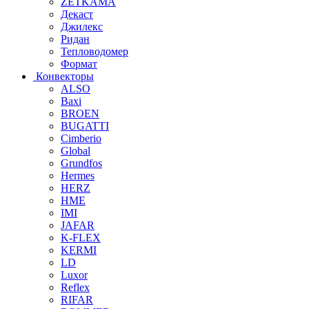
ZETKAMA
Декаст
Джилекс
Ридан
Тепловодомер
Формат
Конвекторы
ALSO
Baxi
BROEN
BUGATTI
Cimberio
Global
Grundfos
Hermes
HERZ
HME
IMI
JAFAR
K-FLEX
KERMI
LD
Luxor
Reflex
RIFAR