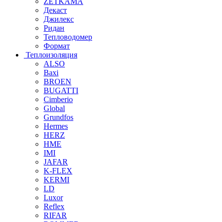
ZETKAMA
Декаст
Джилекс
Ридан
Тепловодомер
Формат
Теплоизоляция
ALSO
Baxi
BROEN
BUGATTI
Cimberio
Global
Grundfos
Hermes
HERZ
HME
IMI
JAFAR
K-FLEX
KERMI
LD
Luxor
Reflex
RIFAR