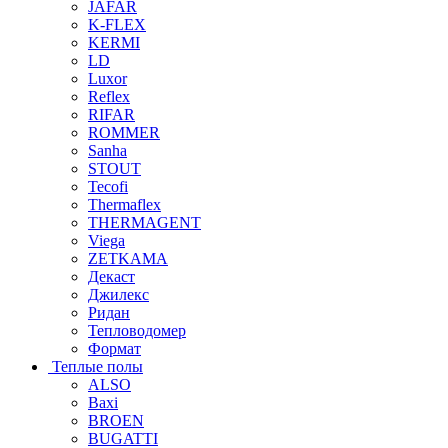
JAFAR
K-FLEX
KERMI
LD
Luxor
Reflex
RIFAR
ROMMER
Sanha
STOUT
Tecofi
Thermaflex
THERMAGENT
Viega
ZETKAMA
Декаст
Джилекс
Ридан
Тепловодомер
Формат
Теплые полы
ALSO
Baxi
BROEN
BUGATTI