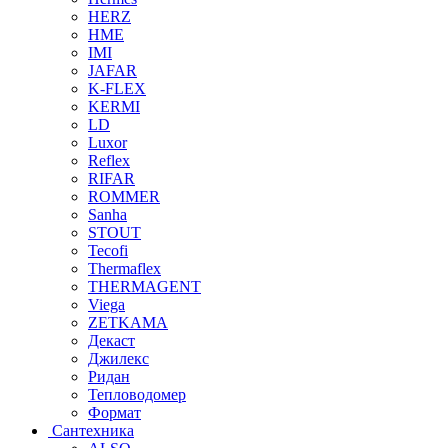
HERZ
HME
IMI
JAFAR
K-FLEX
KERMI
LD
Luxor
Reflex
RIFAR
ROMMER
Sanha
STOUT
Tecofi
Thermaflex
THERMAGENT
Viega
ZETKAMA
Декаст
Джилекс
Ридан
Тепловодомер
Формат
Сантехника