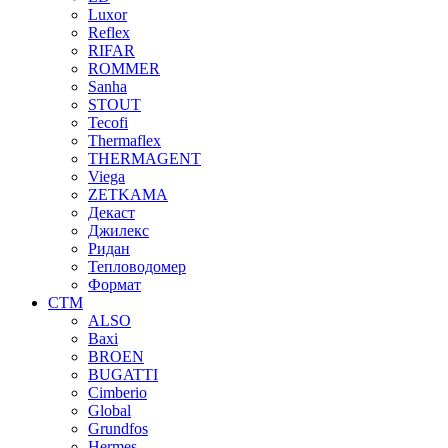
Luxor
Reflex
RIFAR
ROMMER
Sanha
STOUT
Tecofi
Thermaflex
THERMAGENT
Viega
ZETKAMA
Декаст
Джилекс
Ридан
Тепловодомер
Формат
СТМ
ALSO
Baxi
BROEN
BUGATTI
Cimberio
Global
Grundfos
Hermes