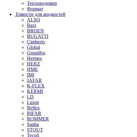
Тепловодомер
Формат
Емкости для жидкостей
ALSO
Baxi
BROEN
BUGATTI
Cimberio
Global
Grundfos
Hermes
HERZ
HME
IMI
JAFAR
K-FLEX
KERMI
LD
Luxor
Reflex
RIFAR
ROMMER
Sanha
STOUT
Tecofi