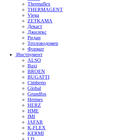
Thermaflex
THERMAGENT
Viega
ZETKAMA
Декаст
Джилекс
Ридан
Тепловодомер
Формат
Инструмент
ALSO
Baxi
BROEN
BUGATTI
Cimberio
Global
Grundfos
Hermes
HERZ
HME
IMI
JAFAR
K-FLEX
KERMI
LD