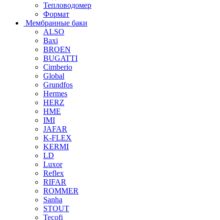
Тепловодомер
Формат
Мембранные баки
ALSO
Baxi
BROEN
BUGATTI
Cimberio
Global
Grundfos
Hermes
HERZ
HME
IMI
JAFAR
K-FLEX
KERMI
LD
Luxor
Reflex
RIFAR
ROMMER
Sanha
STOUT
Tecofi