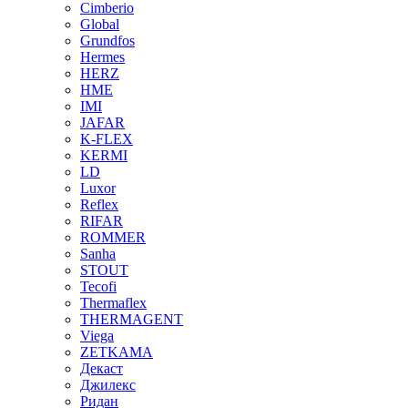
Cimberio
Global
Grundfos
Hermes
HERZ
HME
IMI
JAFAR
K-FLEX
KERMI
LD
Luxor
Reflex
RIFAR
ROMMER
Sanha
STOUT
Tecofi
Thermaflex
THERMAGENT
Viega
ZETKAMA
Декаст
Джилекс
Ридан