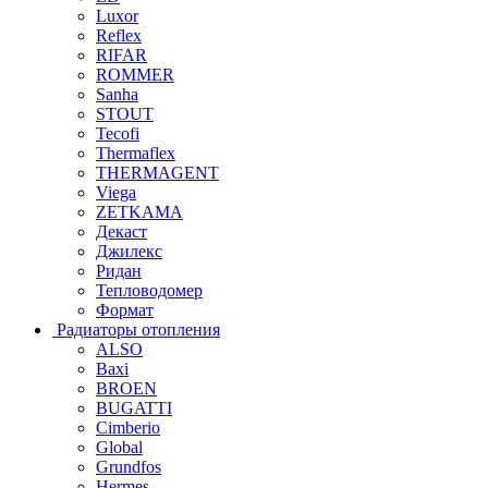
Luxor
Reflex
RIFAR
ROMMER
Sanha
STOUT
Tecofi
Thermaflex
THERMAGENT
Viega
ZETKAMA
Декаст
Джилекс
Ридан
Тепловодомер
Формат
Радиаторы отопления
ALSO
Baxi
BROEN
BUGATTI
Cimberio
Global
Grundfos
Hermes