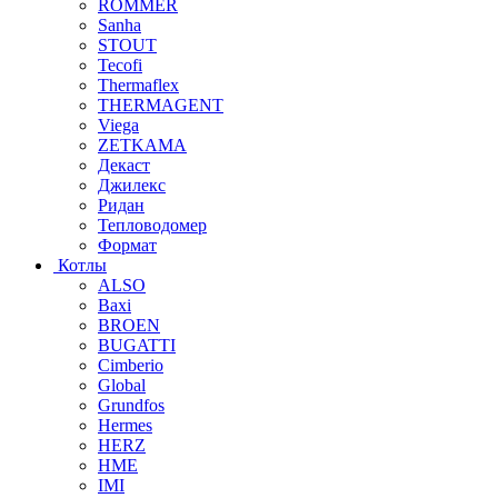
ROMMER
Sanha
STOUT
Tecofi
Thermaflex
THERMAGENT
Viega
ZETKAMA
Декаст
Джилекс
Ридан
Тепловодомер
Формат
Котлы
ALSO
Baxi
BROEN
BUGATTI
Cimberio
Global
Grundfos
Hermes
HERZ
HME
IMI