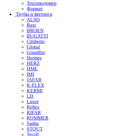
Тепловодомер
Формат
Трубы и фитинги
ALSO
Baxi
BROEN
BUGATTI
Cimberio
Global
Grundfos
Hermes
HERZ
HME
IMI
JAFAR
K-FLEX
KERMI
LD
Luxor
Reflex
RIFAR
ROMMER
Sanha
STOUT
Tecofi