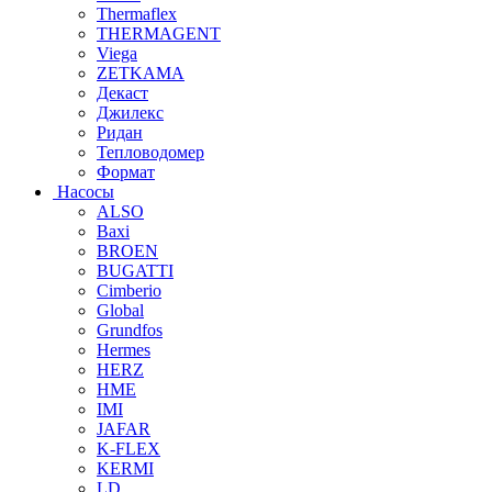
Thermaflex
THERMAGENT
Viega
ZETKAMA
Декаст
Джилекс
Ридан
Тепловодомер
Формат
Насосы
ALSO
Baxi
BROEN
BUGATTI
Cimberio
Global
Grundfos
Hermes
HERZ
HME
IMI
JAFAR
K-FLEX
KERMI
LD