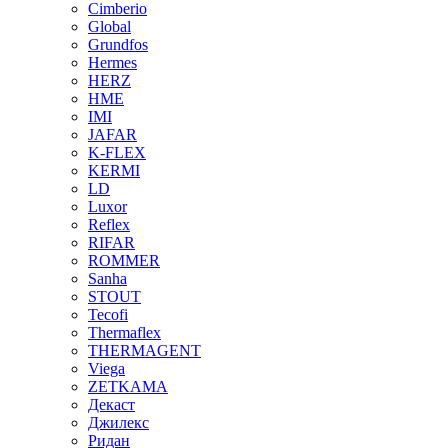
Cimberio
Global
Grundfos
Hermes
HERZ
HME
IMI
JAFAR
K-FLEX
KERMI
LD
Luxor
Reflex
RIFAR
ROMMER
Sanha
STOUT
Tecofi
Thermaflex
THERMAGENT
Viega
ZETKAMA
Декаст
Джилекс
Ридан