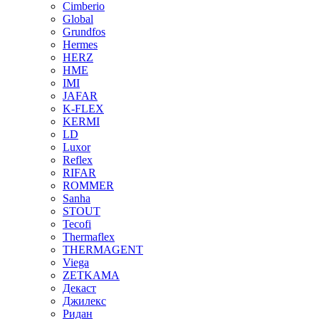
Cimberio
Global
Grundfos
Hermes
HERZ
HME
IMI
JAFAR
K-FLEX
KERMI
LD
Luxor
Reflex
RIFAR
ROMMER
Sanha
STOUT
Tecofi
Thermaflex
THERMAGENT
Viega
ZETKAMA
Декаст
Джилекс
Ридан