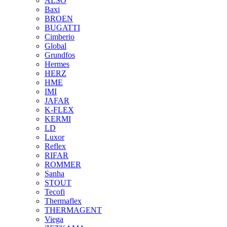
ALSO
Baxi
BROEN
BUGATTI
Cimberio
Global
Grundfos
Hermes
HERZ
HME
IMI
JAFAR
K-FLEX
KERMI
LD
Luxor
Reflex
RIFAR
ROMMER
Sanha
STOUT
Tecofi
Thermaflex
THERMAGENT
Viega