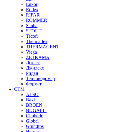
Luxor
Reflex
RIFAR
ROMMER
Sanha
STOUT
Tecofi
Thermaflex
THERMAGENT
Viega
ZETKAMA
Декаст
Джилекс
Ридан
Тепловодомер
Формат
СТМ
ALSO
Baxi
BROEN
BUGATTI
Cimberio
Global
Grundfos
Hermes