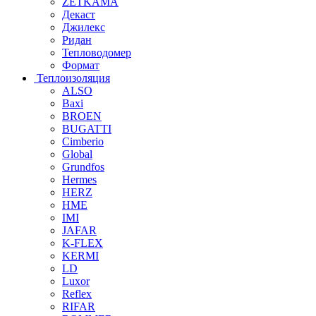
ZETKAMA
Декаст
Джилекс
Ридан
Тепловодомер
Формат
Теплоизоляция
ALSO
Baxi
BROEN
BUGATTI
Cimberio
Global
Grundfos
Hermes
HERZ
HME
IMI
JAFAR
K-FLEX
KERMI
LD
Luxor
Reflex
RIFAR