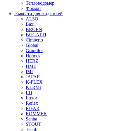
Тепловодомер
Формат
Емкости для жидкостей
ALSO
Baxi
BROEN
BUGATTI
Cimberio
Global
Grundfos
Hermes
HERZ
HME
IMI
JAFAR
K-FLEX
KERMI
LD
Luxor
Reflex
RIFAR
ROMMER
Sanha
STOUT
Tecofi