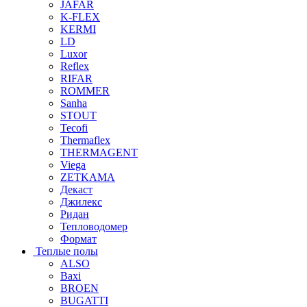
JAFAR
K-FLEX
KERMI
LD
Luxor
Reflex
RIFAR
ROMMER
Sanha
STOUT
Tecofi
Thermaflex
THERMAGENT
Viega
ZETKAMA
Декаст
Джилекс
Ридан
Тепловодомер
Формат
Теплые полы
ALSO
Baxi
BROEN
BUGATTI