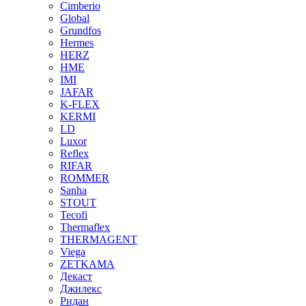
Cimberio
Global
Grundfos
Hermes
HERZ
HME
IMI
JAFAR
K-FLEX
KERMI
LD
Luxor
Reflex
RIFAR
ROMMER
Sanha
STOUT
Tecofi
Thermaflex
THERMAGENT
Viega
ZETKAMA
Декаст
Джилекс
Ридан