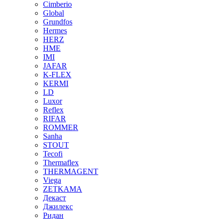
Cimberio
Global
Grundfos
Hermes
HERZ
HME
IMI
JAFAR
K-FLEX
KERMI
LD
Luxor
Reflex
RIFAR
ROMMER
Sanha
STOUT
Tecofi
Thermaflex
THERMAGENT
Viega
ZETKAMA
Декаст
Джилекс
Ридан