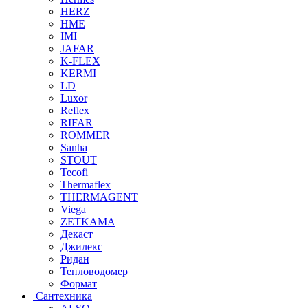
HERZ
HME
IMI
JAFAR
K-FLEX
KERMI
LD
Luxor
Reflex
RIFAR
ROMMER
Sanha
STOUT
Tecofi
Thermaflex
THERMAGENT
Viega
ZETKAMA
Декаст
Джилекс
Ридан
Тепловодомер
Формат
Сантехника