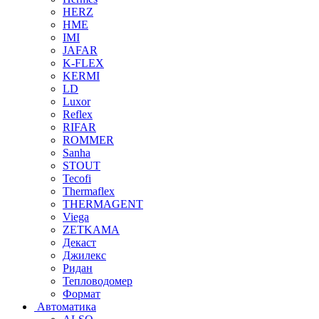
HERZ
HME
IMI
JAFAR
K-FLEX
KERMI
LD
Luxor
Reflex
RIFAR
ROMMER
Sanha
STOUT
Tecofi
Thermaflex
THERMAGENT
Viega
ZETKAMA
Декаст
Джилекс
Ридан
Тепловодомер
Формат
Автоматика