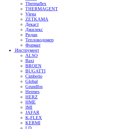
Thermaflex
THERMAGENT
Viega
ZETKAMA
Декаст
Джилекс
Ридан
Тепловодомер
Формат
Инструмент
ALSO
Baxi
BROEN
BUGATTI
Cimberio
Global
Grundfos
Hermes
HERZ
HME
IMI
JAFAR
K-FLEX
KERMI
LD