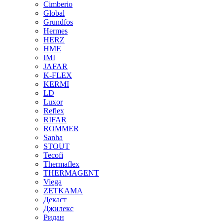
Cimberio
Global
Grundfos
Hermes
HERZ
HME
IMI
JAFAR
K-FLEX
KERMI
LD
Luxor
Reflex
RIFAR
ROMMER
Sanha
STOUT
Tecofi
Thermaflex
THERMAGENT
Viega
ZETKAMA
Декаст
Джилекс
Ридан