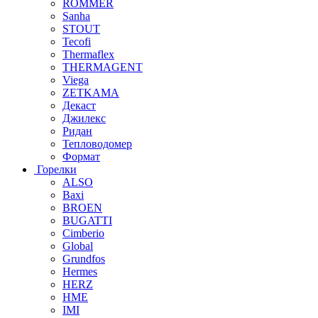
ROMMER
Sanha
STOUT
Tecofi
Thermaflex
THERMAGENT
Viega
ZETKAMA
Декаст
Джилекс
Ридан
Тепловодомер
Формат
Горелки
ALSO
Baxi
BROEN
BUGATTI
Cimberio
Global
Grundfos
Hermes
HERZ
HME
IMI