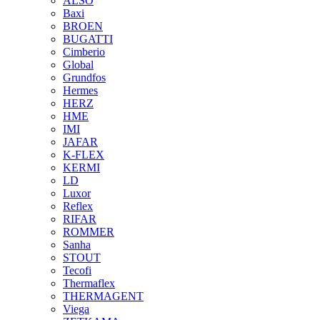
ALSO
Baxi
BROEN
BUGATTI
Cimberio
Global
Grundfos
Hermes
HERZ
HME
IMI
JAFAR
K-FLEX
KERMI
LD
Luxor
Reflex
RIFAR
ROMMER
Sanha
STOUT
Tecofi
Thermaflex
THERMAGENT
Viega