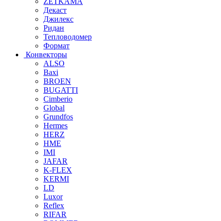
ZETKAMA
Декаст
Джилекс
Ридан
Тепловодомер
Формат
Конвекторы
ALSO
Baxi
BROEN
BUGATTI
Cimberio
Global
Grundfos
Hermes
HERZ
HME
IMI
JAFAR
K-FLEX
KERMI
LD
Luxor
Reflex
RIFAR