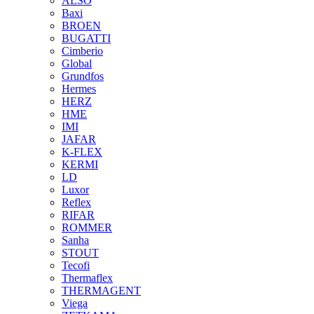
ALSO
Baxi
BROEN
BUGATTI
Cimberio
Global
Grundfos
Hermes
HERZ
HME
IMI
JAFAR
K-FLEX
KERMI
LD
Luxor
Reflex
RIFAR
ROMMER
Sanha
STOUT
Tecofi
Thermaflex
THERMAGENT
Viega