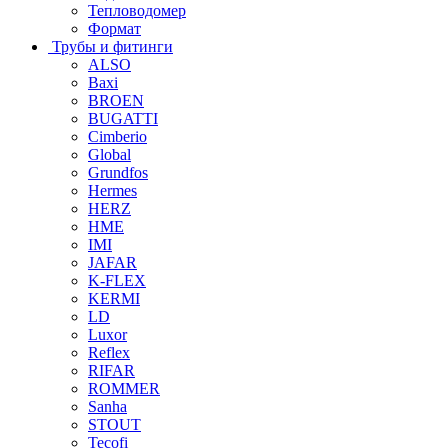
Тепловодомер
Формат
Трубы и фитинги
ALSO
Baxi
BROEN
BUGATTI
Cimberio
Global
Grundfos
Hermes
HERZ
HME
IMI
JAFAR
K-FLEX
KERMI
LD
Luxor
Reflex
RIFAR
ROMMER
Sanha
STOUT
Tecofi