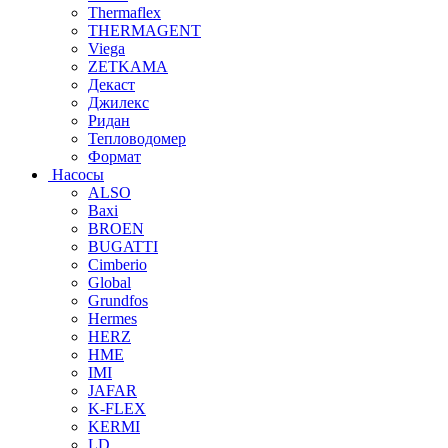
Thermaflex
THERMAGENT
Viega
ZETKAMA
Декаст
Джилекс
Ридан
Тепловодомер
Формат
Насосы
ALSO
Baxi
BROEN
BUGATTI
Cimberio
Global
Grundfos
Hermes
HERZ
HME
IMI
JAFAR
K-FLEX
KERMI
LD