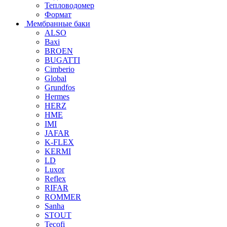
Тепловодомер
Формат
Мембранные баки
ALSO
Baxi
BROEN
BUGATTI
Cimberio
Global
Grundfos
Hermes
HERZ
HME
IMI
JAFAR
K-FLEX
KERMI
LD
Luxor
Reflex
RIFAR
ROMMER
Sanha
STOUT
Tecofi