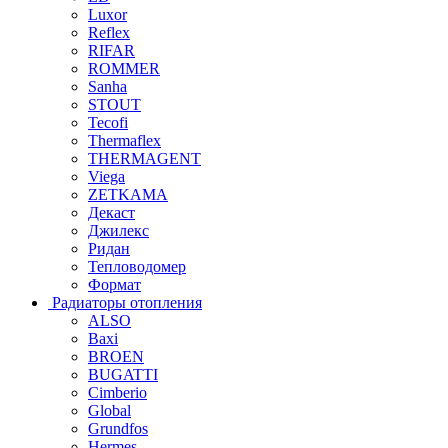
Luxor
Reflex
RIFAR
ROMMER
Sanha
STOUT
Tecofi
Thermaflex
THERMAGENT
Viega
ZETKAMA
Декаст
Джилекс
Ридан
Тепловодомер
Формат
Радиаторы отопления
ALSO
Baxi
BROEN
BUGATTI
Cimberio
Global
Grundfos
Hermes