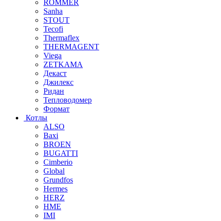
ROMMER
Sanha
STOUT
Tecofi
Thermaflex
THERMAGENT
Viega
ZETKAMA
Декаст
Джилекс
Ридан
Тепловодомер
Формат
Котлы
ALSO
Baxi
BROEN
BUGATTI
Cimberio
Global
Grundfos
Hermes
HERZ
HME
IMI