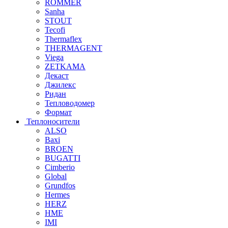
ROMMER
Sanha
STOUT
Tecofi
Thermaflex
THERMAGENT
Viega
ZETKAMA
Декаст
Джилекс
Ридан
Тепловодомер
Формат
Теплоносители
ALSO
Baxi
BROEN
BUGATTI
Cimberio
Global
Grundfos
Hermes
HERZ
HME
IMI