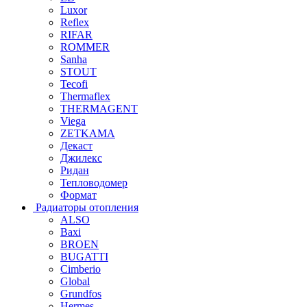
Luxor
Reflex
RIFAR
ROMMER
Sanha
STOUT
Tecofi
Thermaflex
THERMAGENT
Viega
ZETKAMA
Декаст
Джилекс
Ридан
Тепловодомер
Формат
Радиаторы отопления
ALSO
Baxi
BROEN
BUGATTI
Cimberio
Global
Grundfos
Hermes