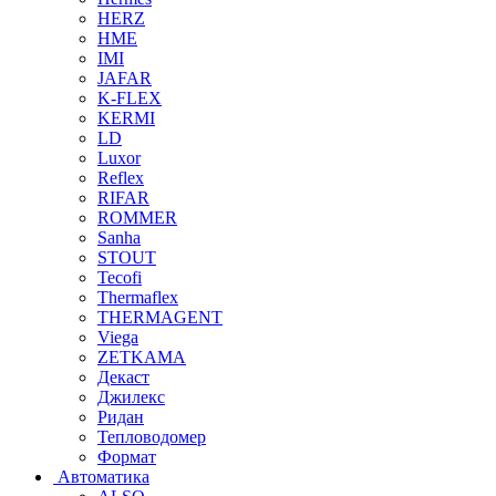
HERZ
HME
IMI
JAFAR
K-FLEX
KERMI
LD
Luxor
Reflex
RIFAR
ROMMER
Sanha
STOUT
Tecofi
Thermaflex
THERMAGENT
Viega
ZETKAMA
Декаст
Джилекс
Ридан
Тепловодомер
Формат
Автоматика