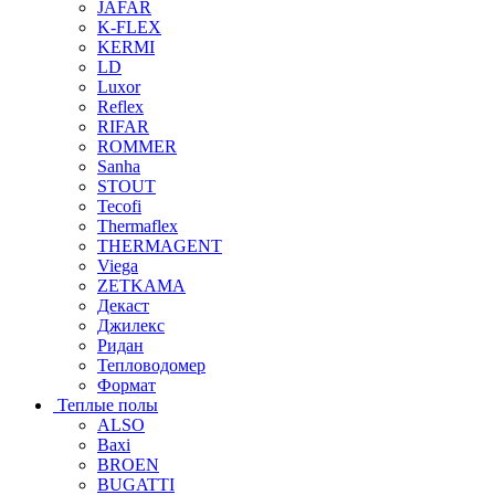
JAFAR
K-FLEX
KERMI
LD
Luxor
Reflex
RIFAR
ROMMER
Sanha
STOUT
Tecofi
Thermaflex
THERMAGENT
Viega
ZETKAMA
Декаст
Джилекс
Ридан
Тепловодомер
Формат
Теплые полы
ALSO
Baxi
BROEN
BUGATTI