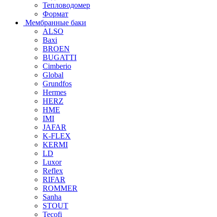
Тепловодомер
Формат
Мембранные баки
ALSO
Baxi
BROEN
BUGATTI
Cimberio
Global
Grundfos
Hermes
HERZ
HME
IMI
JAFAR
K-FLEX
KERMI
LD
Luxor
Reflex
RIFAR
ROMMER
Sanha
STOUT
Tecofi