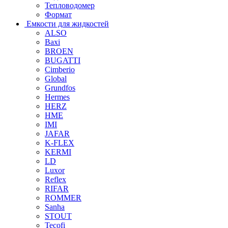
Тепловодомер
Формат
Емкости для жидкостей
ALSO
Baxi
BROEN
BUGATTI
Cimberio
Global
Grundfos
Hermes
HERZ
HME
IMI
JAFAR
K-FLEX
KERMI
LD
Luxor
Reflex
RIFAR
ROMMER
Sanha
STOUT
Tecofi