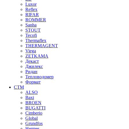
Luxor
Reflex
RIFAR
ROMMER
Sanha
STOUT
Tecofi
Thermaflex
THERMAGENT
Viega
ZETKAMA
Декаст
Джилекс
Ридан
Тепловодомер
Формат
СТМ
ALSO
Baxi
BROEN
BUGATTI
Cimberio
Global
Grundfos
Hermes