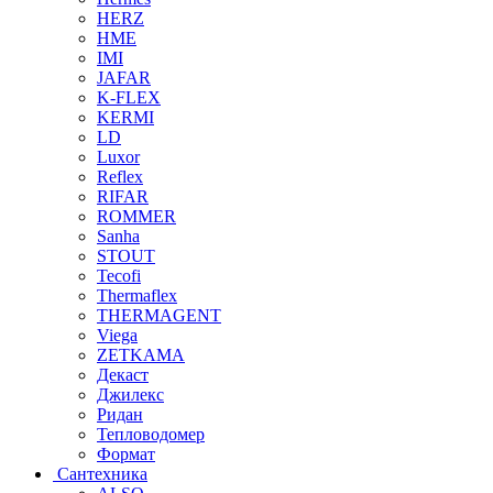
HERZ
HME
IMI
JAFAR
K-FLEX
KERMI
LD
Luxor
Reflex
RIFAR
ROMMER
Sanha
STOUT
Tecofi
Thermaflex
THERMAGENT
Viega
ZETKAMA
Декаст
Джилекс
Ридан
Тепловодомер
Формат
Сантехника