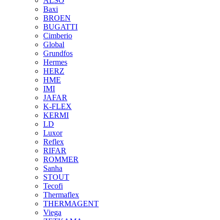
ALSO
Baxi
BROEN
BUGATTI
Cimberio
Global
Grundfos
Hermes
HERZ
HME
IMI
JAFAR
K-FLEX
KERMI
LD
Luxor
Reflex
RIFAR
ROMMER
Sanha
STOUT
Tecofi
Thermaflex
THERMAGENT
Viega