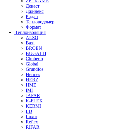
ZETKAMA
Декаст
Джилекс
Ридан
Тепловодомер
Формат
Теплоизоляция
ALSO
Baxi
BROEN
BUGATTI
Cimberio
Global
Grundfos
Hermes
HERZ
HME
IMI
JAFAR
K-FLEX
KERMI
LD
Luxor
Reflex
RIFAR