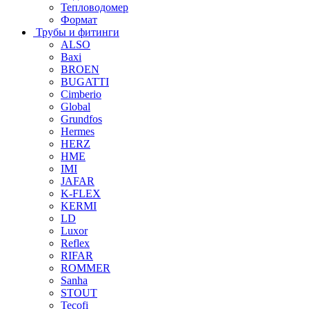
Тепловодомер
Формат
Трубы и фитинги
ALSO
Baxi
BROEN
BUGATTI
Cimberio
Global
Grundfos
Hermes
HERZ
HME
IMI
JAFAR
K-FLEX
KERMI
LD
Luxor
Reflex
RIFAR
ROMMER
Sanha
STOUT
Tecofi