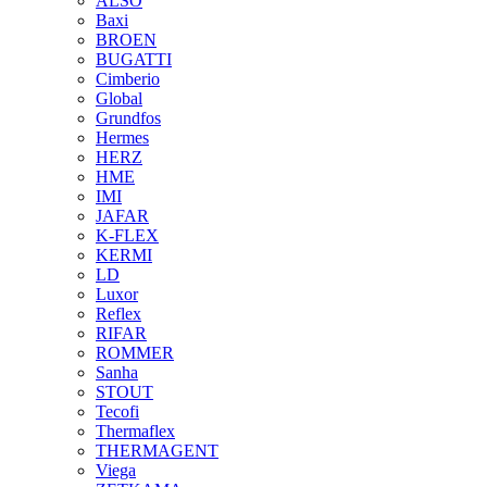
ALSO
Baxi
BROEN
BUGATTI
Cimberio
Global
Grundfos
Hermes
HERZ
HME
IMI
JAFAR
K-FLEX
KERMI
LD
Luxor
Reflex
RIFAR
ROMMER
Sanha
STOUT
Tecofi
Thermaflex
THERMAGENT
Viega