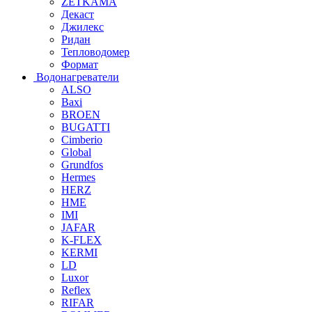
ZETKAMA
Декаст
Джилекс
Ридан
Тепловодомер
Формат
Водонагреватели
ALSO
Baxi
BROEN
BUGATTI
Cimberio
Global
Grundfos
Hermes
HERZ
HME
IMI
JAFAR
K-FLEX
KERMI
LD
Luxor
Reflex
RIFAR