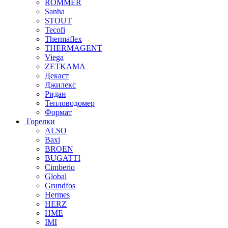
ROMMER
Sanha
STOUT
Tecofi
Thermaflex
THERMAGENT
Viega
ZETKAMA
Декаст
Джилекс
Ридан
Тепловодомер
Формат
Горелки
ALSO
Baxi
BROEN
BUGATTI
Cimberio
Global
Grundfos
Hermes
HERZ
HME
IMI