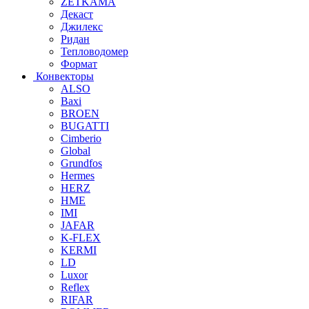
ZETKAMA
Декаст
Джилекс
Ридан
Тепловодомер
Формат
Конвекторы
ALSO
Baxi
BROEN
BUGATTI
Cimberio
Global
Grundfos
Hermes
HERZ
HME
IMI
JAFAR
K-FLEX
KERMI
LD
Luxor
Reflex
RIFAR