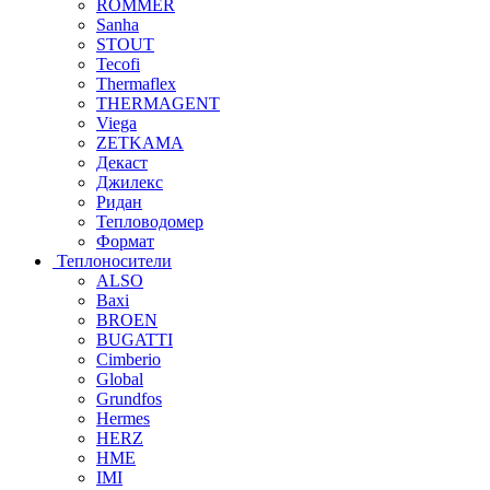
ROMMER
Sanha
STOUT
Tecofi
Thermaflex
THERMAGENT
Viega
ZETKAMA
Декаст
Джилекс
Ридан
Тепловодомер
Формат
Теплоносители
ALSO
Baxi
BROEN
BUGATTI
Cimberio
Global
Grundfos
Hermes
HERZ
HME
IMI