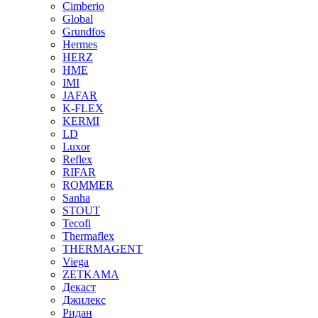
Cimberio
Global
Grundfos
Hermes
HERZ
HME
IMI
JAFAR
K-FLEX
KERMI
LD
Luxor
Reflex
RIFAR
ROMMER
Sanha
STOUT
Tecofi
Thermaflex
THERMAGENT
Viega
ZETKAMA
Декаст
Джилекс
Ридан