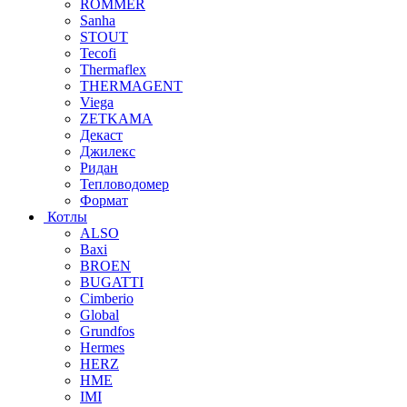
ROMMER
Sanha
STOUT
Tecofi
Thermaflex
THERMAGENT
Viega
ZETKAMA
Декаст
Джилекс
Ридан
Тепловодомер
Формат
Котлы
ALSO
Baxi
BROEN
BUGATTI
Cimberio
Global
Grundfos
Hermes
HERZ
HME
IMI