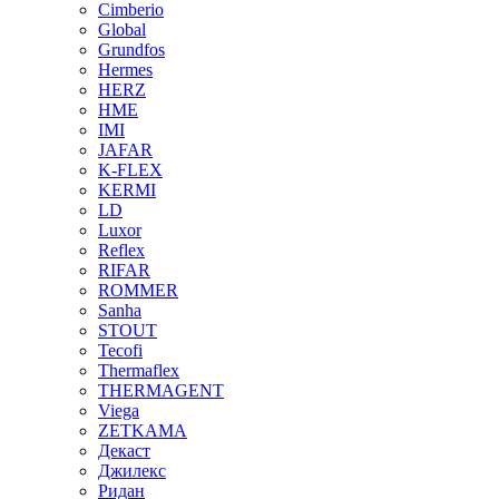
Cimberio
Global
Grundfos
Hermes
HERZ
HME
IMI
JAFAR
K-FLEX
KERMI
LD
Luxor
Reflex
RIFAR
ROMMER
Sanha
STOUT
Tecofi
Thermaflex
THERMAGENT
Viega
ZETKAMA
Декаст
Джилекс
Ридан