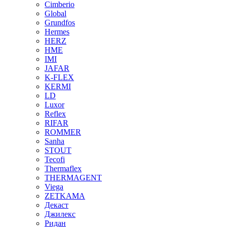
Cimberio
Global
Grundfos
Hermes
HERZ
HME
IMI
JAFAR
K-FLEX
KERMI
LD
Luxor
Reflex
RIFAR
ROMMER
Sanha
STOUT
Tecofi
Thermaflex
THERMAGENT
Viega
ZETKAMA
Декаст
Джилекс
Ридан