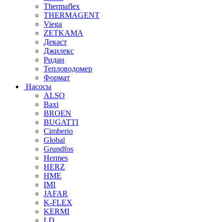
Thermaflex
THERMAGENT
Viega
ZETKAMA
Декаст
Джилекс
Ридан
Тепловодомер
Формат
Насосы
ALSO
Baxi
BROEN
BUGATTI
Cimberio
Global
Grundfos
Hermes
HERZ
HME
IMI
JAFAR
K-FLEX
KERMI
LD