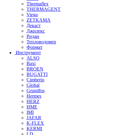
Thermaflex
THERMAGENT
Viega
ZETKAMA
Декаст
Джилекс
Ридан
Тепловодомер
Формат
Инструмент
ALSO
Baxi
BROEN
BUGATTI
Cimberio
Global
Grundfos
Hermes
HERZ
HME
IMI
JAFAR
K-FLEX
KERMI
LD