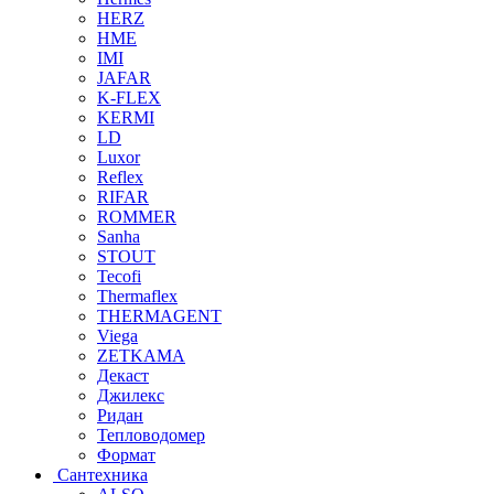
HERZ
HME
IMI
JAFAR
K-FLEX
KERMI
LD
Luxor
Reflex
RIFAR
ROMMER
Sanha
STOUT
Tecofi
Thermaflex
THERMAGENT
Viega
ZETKAMA
Декаст
Джилекс
Ридан
Тепловодомер
Формат
Сантехника