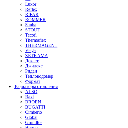
Luxor
Reflex
RIFAR
ROMMER
Sanha
STOUT
Tecofi
Thermaflex
THERMAGENT
Viega
ZETKAMA
Декаст
Джилекс
Ридан
Тепловодомер
Формат
Радиаторы отопления
ALSO
Baxi
BROEN
BUGATTI
Cimberio
Global
Grundfos
Hermes