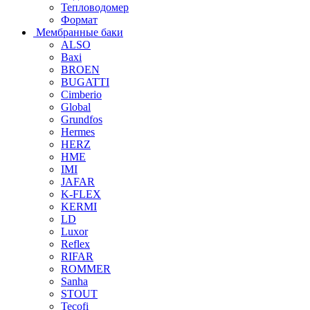
Тепловодомер
Формат
Мембранные баки
ALSO
Baxi
BROEN
BUGATTI
Cimberio
Global
Grundfos
Hermes
HERZ
HME
IMI
JAFAR
K-FLEX
KERMI
LD
Luxor
Reflex
RIFAR
ROMMER
Sanha
STOUT
Tecofi