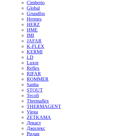
Cimberio
Global
Grundfos
Hermes
HERZ
HME
IMI
JAFAR
K-FLEX
KERMI
LD
Luxor
Reflex
RIFAR
ROMMER
Sanha
STOUT
Tecofi
Thermaflex
THERMAGENT
Viega
ZETKAMA
Декаст
Джилекс
Ридан