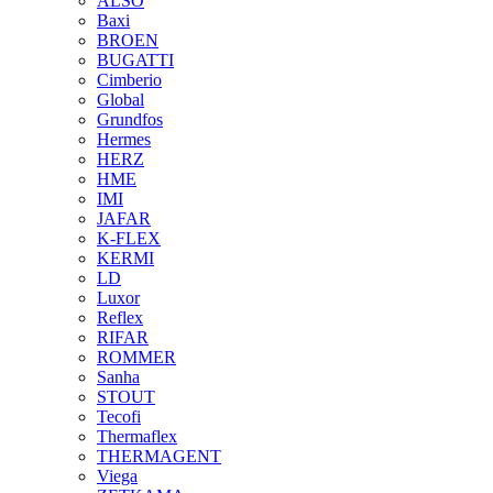
ALSO
Baxi
BROEN
BUGATTI
Cimberio
Global
Grundfos
Hermes
HERZ
HME
IMI
JAFAR
K-FLEX
KERMI
LD
Luxor
Reflex
RIFAR
ROMMER
Sanha
STOUT
Tecofi
Thermaflex
THERMAGENT
Viega