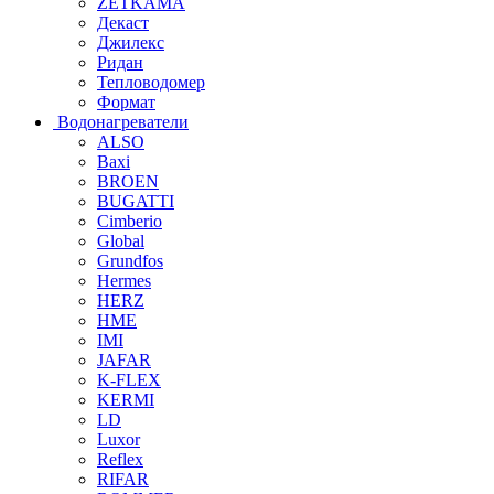
ZETKAMA
Декаст
Джилекс
Ридан
Тепловодомер
Формат
Водонагреватели
ALSO
Baxi
BROEN
BUGATTI
Cimberio
Global
Grundfos
Hermes
HERZ
HME
IMI
JAFAR
K-FLEX
KERMI
LD
Luxor
Reflex
RIFAR