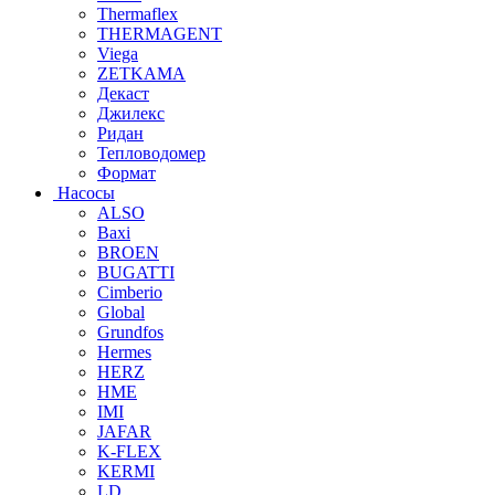
Thermaflex
THERMAGENT
Viega
ZETKAMA
Декаст
Джилекс
Ридан
Тепловодомер
Формат
Насосы
ALSO
Baxi
BROEN
BUGATTI
Cimberio
Global
Grundfos
Hermes
HERZ
HME
IMI
JAFAR
K-FLEX
KERMI
LD