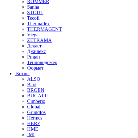
ROMMER
Sanha
STOUT
Tecofi
Thermaflex
THERMAGENT
Viega
ZETKAMA
Декаст
Джилекс
Ридан
Тепловодомер
Формат
Котлы
ALSO
Baxi
BROEN
BUGATTI
Cimberio
Global
Grundfos
Hermes
HERZ
HME
IMI