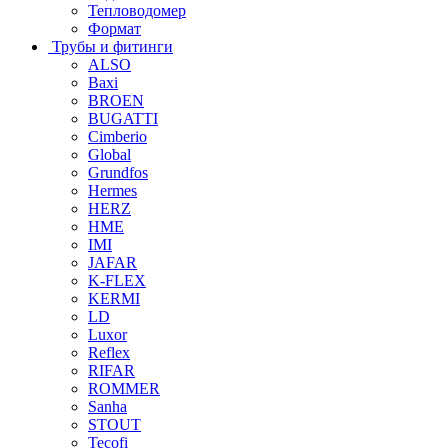
Тепловодомер
Формат
Трубы и фитинги
ALSO
Baxi
BROEN
BUGATTI
Cimberio
Global
Grundfos
Hermes
HERZ
HME
IMI
JAFAR
K-FLEX
KERMI
LD
Luxor
Reflex
RIFAR
ROMMER
Sanha
STOUT
Tecofi