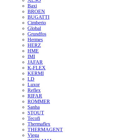
ALSO
Baxi
BROEN
BUGATTI
Cimberio
Global
Grundfos
Hermes
HERZ
HME
IMI
JAFAR
K-FLEX
KERMI
LD
Luxor
Reflex
RIFAR
ROMMER
Sanha
STOUT
Tecofi
Thermaflex
THERMAGENT
Viega