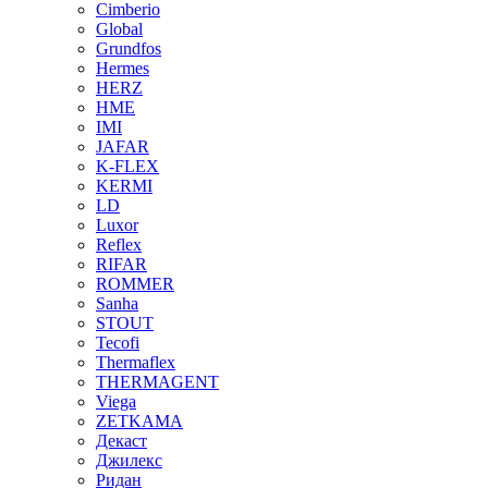
Cimberio
Global
Grundfos
Hermes
HERZ
HME
IMI
JAFAR
K-FLEX
KERMI
LD
Luxor
Reflex
RIFAR
ROMMER
Sanha
STOUT
Tecofi
Thermaflex
THERMAGENT
Viega
ZETKAMA
Декаст
Джилекс
Ридан