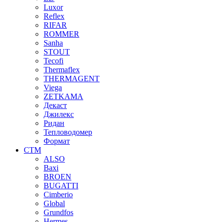
Luxor
Reflex
RIFAR
ROMMER
Sanha
STOUT
Tecofi
Thermaflex
THERMAGENT
Viega
ZETKAMA
Декаст
Джилекс
Ридан
Тепловодомер
Формат
СТМ
ALSO
Baxi
BROEN
BUGATTI
Cimberio
Global
Grundfos
Hermes