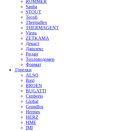
ROMMER
Sanha
STOUT
Tecofi
Thermaflex
THERMAGENT
Viega
ZETKAMA
Декаст
Джилекс
Ридан
Тепловодомер
Формат
Горелки
ALSO
Baxi
BROEN
BUGATTI
Cimberio
Global
Grundfos
Hermes
HERZ
HME
IMI