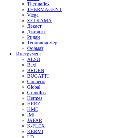
Thermaflex
THERMAGENT
Viega
ZETKAMA
Декаст
Джилекс
Ридан
Тепловодомер
Формат
Инструмент
ALSO
Baxi
BROEN
BUGATTI
Cimberio
Global
Grundfos
Hermes
HERZ
HME
IMI
JAFAR
K-FLEX
KERMI
LD