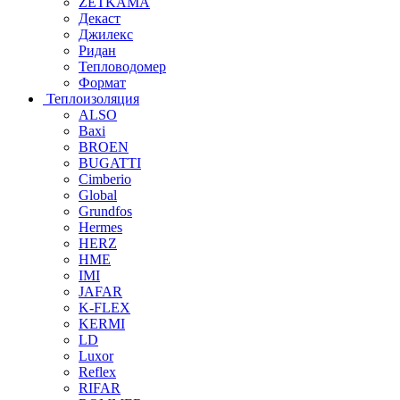
ZETKAMA
Декаст
Джилекс
Ридан
Тепловодомер
Формат
Теплоизоляция
ALSO
Baxi
BROEN
BUGATTI
Cimberio
Global
Grundfos
Hermes
HERZ
HME
IMI
JAFAR
K-FLEX
KERMI
LD
Luxor
Reflex
RIFAR