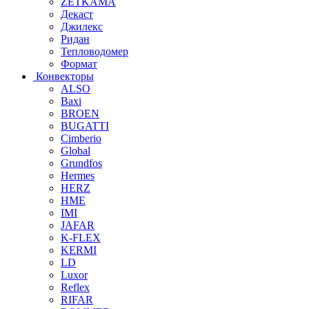
ZETKAMA
Декаст
Джилекс
Ридан
Тепловодомер
Формат
Конвекторы
ALSO
Baxi
BROEN
BUGATTI
Cimberio
Global
Grundfos
Hermes
HERZ
HME
IMI
JAFAR
K-FLEX
KERMI
LD
Luxor
Reflex
RIFAR