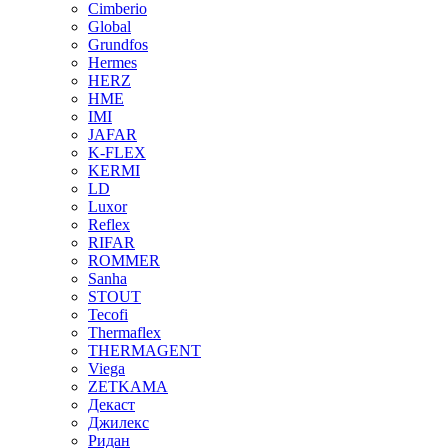
Cimberio
Global
Grundfos
Hermes
HERZ
HME
IMI
JAFAR
K-FLEX
KERMI
LD
Luxor
Reflex
RIFAR
ROMMER
Sanha
STOUT
Tecofi
Thermaflex
THERMAGENT
Viega
ZETKAMA
Декаст
Джилекс
Ридан