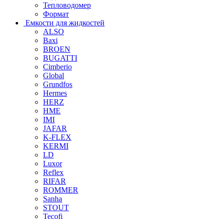
Тепловодомер
Формат
Емкости для жидкостей
ALSO
Baxi
BROEN
BUGATTI
Cimberio
Global
Grundfos
Hermes
HERZ
HME
IMI
JAFAR
K-FLEX
KERMI
LD
Luxor
Reflex
RIFAR
ROMMER
Sanha
STOUT
Tecofi