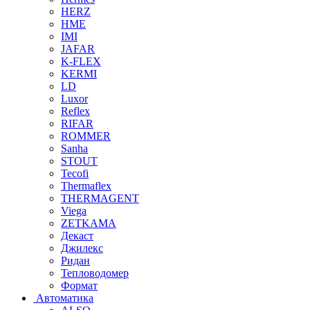
HERZ
HME
IMI
JAFAR
K-FLEX
KERMI
LD
Luxor
Reflex
RIFAR
ROMMER
Sanha
STOUT
Tecofi
Thermaflex
THERMAGENT
Viega
ZETKAMA
Декаст
Джилекс
Ридан
Тепловодомер
Формат
Автоматика