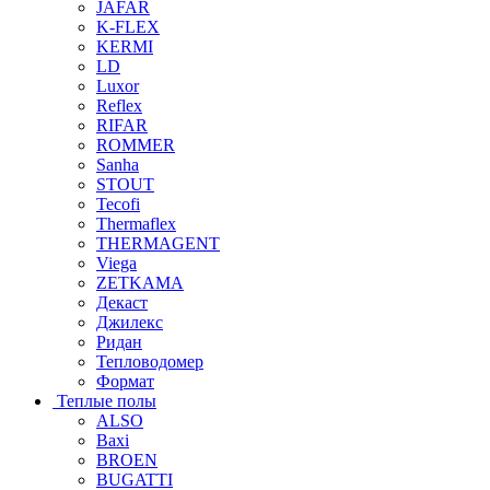
JAFAR
K-FLEX
KERMI
LD
Luxor
Reflex
RIFAR
ROMMER
Sanha
STOUT
Tecofi
Thermaflex
THERMAGENT
Viega
ZETKAMA
Декаст
Джилекс
Ридан
Тепловодомер
Формат
Теплые полы
ALSO
Baxi
BROEN
BUGATTI