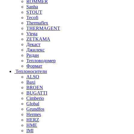
ROMMER
Sanha
STOUT
Tecofi
Thermaflex
THERMAGENT
Viega
ZETKAMA
Декаст
Джилекс
Ридан
Тепловодомер
Формат
Теплоносители
ALSO
Baxi
BROEN
BUGATTI
Cimberio
Global
Grundfos
Hermes
HERZ
HME
IMI