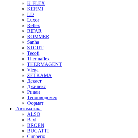
K-FLEX
KERMI
LD
Luxor
Reflex
RIFAR
ROMMER
Sanha
STOUT
Tecofi
Thermaflex
THERMAGENT
Viega
ZETKAMA
Декаст
Джилекс
Ридан
Тепловодомер
Формат
Автоматика
ALSO
Baxi
BROEN
BUGATTI
Cimberio