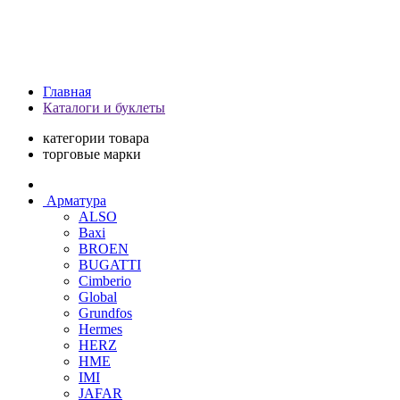
Главная
Каталоги и буклеты
категории товара
торговые марки
Арматура
ALSO
Baxi
BROEN
BUGATTI
Cimberio
Global
Grundfos
Hermes
HERZ
HME
IMI
JAFAR